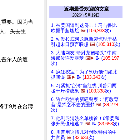
近期最受欢迎的文章
2026年5月19日
更重要。因为当
1. 被美国逼到这份上！习与鲁比
欧握手超尴尬
🖼️
(
106,933
次)
人、失去生
2. 幼发拉底河龙脉断裂惊现干枯
引起末日预言联想
🖼️
(
105,310
次)
3. 大陆网友“箭射龙袍猪头” 中南
海那位连发噩梦
🖼️▶️
📝 (
105,197
维吾尔人的遭
次)
4. 疯狂挖宝！为了50万他们如此
抓间谍
🖼️▶️
📝 (
103,343
次)
5. 习紧抓“台湾”当红线 川普四两
拨千斤捞成果
🖼️
(
103,338
次)
6. 逃亡欧洲的新疆警察：“再教育
营”是挥之不去的噩梦
🖼️
(
89,279
m）将于9月在台湾
次)
7. 他列习清洗名单榜首！6常委和
张升民也难逃？
🖼️
📝 (
83,658
次)
8. 川普用这招儿对付吃特供的中
共官员
🖼️
(
83,633
次)