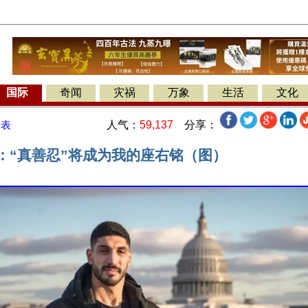
国际
奇闻
灾祸
万象
生活
文化
人气：
59,137
分享：
发表
星：“真善忍”将成为我的座右铭（图）