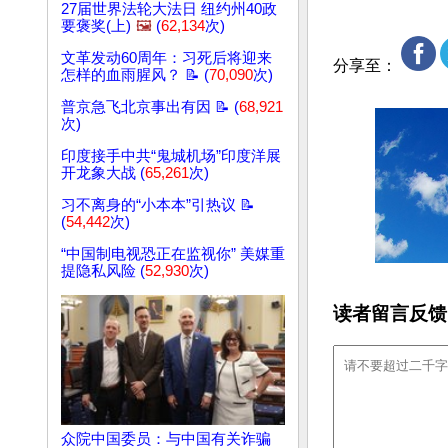
27届世界法轮大法日 纽约州40政
要褒奖(上)
🖼️
(
62,134
次)
文革发动60周年：习死后将迎来
分享至：
怎样的血雨腥风？ 📝 (
70,090
次)
普京急飞北京事出有因 📝 (
68,921
次)
印度接手中共“鬼城机场”印度洋展
开龙象大战 (
65,261
次)
习不离身的“小本本”引热议 📝
(
54,442
次)
“中国制电视恐正在监视你” 美媒重
提隐私风险 (
52,930
次)
读者留言反馈
众院中国委员：与中国有关诈骗