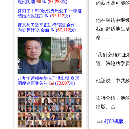
现倒闭潮
🖼️
📝 (
87,298
次)
的薪水及可能的
真穷了！520没钱秀恩爱了 一季度
结婚人数狂跌 📝 (
67,113
次)
他在采访中继续
普京与习近平正进行“表面合作、
我们舒适地生
内心算计”的会面 📝 (
67,112
次)
命……”

“我们必须对
遇、法轮功学员
八九学运领袖徐光刑满出狱 身形
他还说，中共
消瘦健康受关注
🖼️
(
73,097
次)
坎特介绍，他的新书
出版。△
文章网址: http://w
打印机版