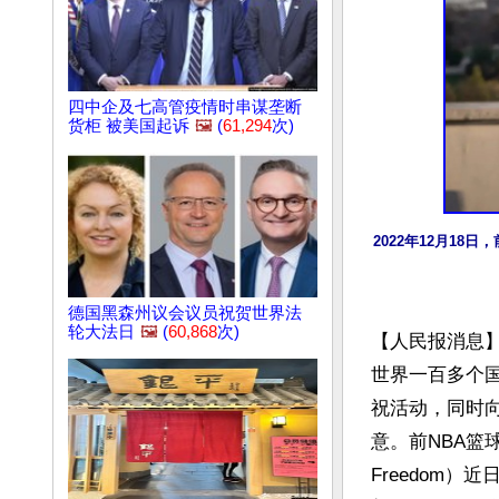
四中企及七高管疫情时串谋垄断
货柜 被美国起诉
🖼️
(
61,294
次)
2022年12月18日
德国黑森州议会议员祝贺世界法
轮大法日
🖼️
(
60,868
次)
【人民报消息】
世界一百多个
祝活动，同时
意。前NBA篮球明
Freedom