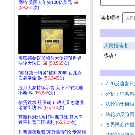
网络 美国人年失100亿美元
🖼️
(
59,361
次)
读者暱称:
人民报读者
感动！
美联邦参议员和前大使祝贺世界
法轮大法日
🖼️
(
58,565
次)
“苏修第一特务”被判20年 女儿靠
卖身活命 📝 (
53,346
次)
7.20反迫害
五月天象持续示警 天下不宁灾难
不断 📝 (
66,985
次)
分析：中共对
信贷跳水 社保崩了 政府又忽悠养
法轮功华府烛
老靠街坊 📝 (
66,773
次)
法轮功反迫害
莫斯科对北京打响保卫战 普京习
近平川普三国演利 (
65,719
次)
各界民众声援
川普连夜反驳“东升西降”论 专家相
法轮功反迫害