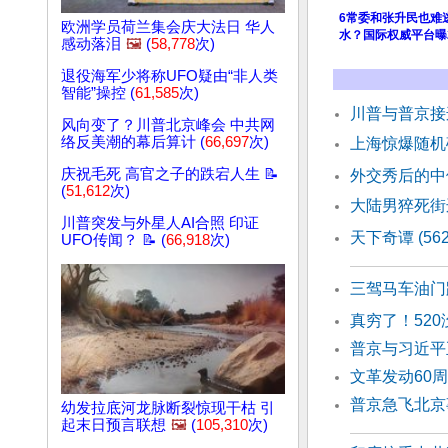
6常委和张升民也难
欧洲学员荷兰集会庆大法日 华人
水？国际权威平台曝2
感动落泪
🖼️
(
58,778
次)
退役海军少将称UFO疑由“非人类
智能”操控 (
61,585
次)
川普与普京接
风向变了？川普北京峰会 中共网
络反美潮的幕后算计 (
66,697
次)
上海惊爆随机
庆祝毛死 高官之子的跌宕人生 📝
外交秀后的中
(
51,612
次)
大陆男猝死街
川普突发与外星人AI合照 印证
天下奇谭 (56
UFO传闻？ 📝 (
66,918
次)
三驾马车油门
真穷了！52
普京与习近平
文革发动60
普京急飞北
幼发拉底河龙脉断裂惊现干枯 引
起末日预言联想
🖼️
(
105,310
次)