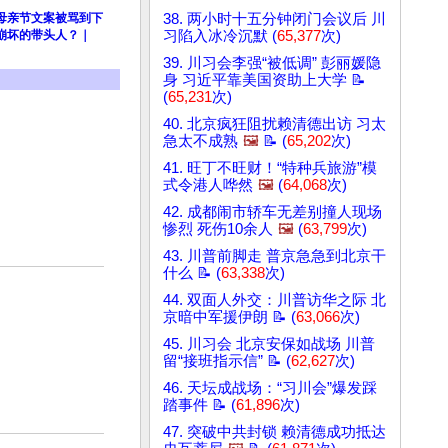
”母亲节文案被骂到下
38. 两小时十五分钟闭门会议后 川
崩坏的带头人？｜
习陷入冰冷沉默 (
65,377
次)
39. 川习会李强“被低调” 彭丽媛隐
身 习近平靠美国资助上大学 📝
(
65,231
次)
40. 北京疯狂阻扰赖清德出访 习太
急太不成熟
🖼️
📝 (
65,202
次)
41. 旺丁不旺财！“特种兵旅游”模
式令港人哗然
🖼️
(
64,068
次)
42. 成都闹市轿车无差别撞人现场
惨烈 死伤10余人
🖼️
(
63,799
次)
43. 川普前脚走 普京急急到北京干
什么 📝 (
63,338
次)
44. 双面人外交：川普访华之际 北
京暗中军援伊朗 📝 (
63,066
次)
45. 川习会 北京安保如战场 川普
留“接班指示信” 📝 (
62,627
次)
46. 天坛成战场：“习川会”爆发踩
踏事件 📝 (
61,896
次)
47. 突破中共封锁 赖清德成功抵达