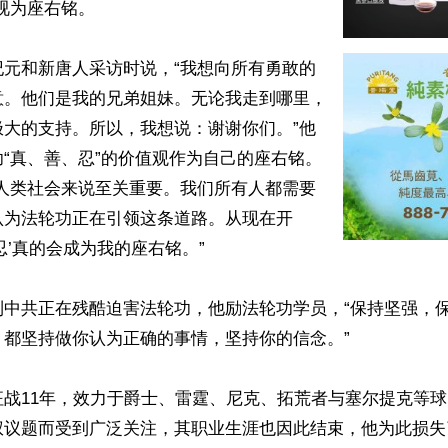
视为座右铭。

纪元和新唐人采访时说，“我想向所有勇敢的
意。他们是我的兄弟姐妹。无论我走到哪里，
极大的支持。所以，我想说：谢谢你们。”他
“真、善、忍”的价值观作为自己的座右铭。
于人类社会来说至关重要。我们所有人都需要
认为法轮功正在引领这条道路。从现在开
忍’真的会成为我的座右铭。”

中共正在残酷迫害法轮功，他励法轮功学员，“保持坚强，保
都坚持做你认为正确的事情，坚持你的信念。”

征战11年，效力于爵士、雷霆、尼克、拓荒者与塞尔提克等
议题而受到广泛关注，其职业生涯也因此结束，他为此损失了