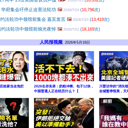
2026/7/25
年 华府集会吁停止迫害法轮功
🖼️
(
10,796
次)
2026/7/24
 纽约法轮功中领馆前集会 嘉宾发言
🖼️
(
13,419
次)
2026/7/23
 纽约法轮功中领馆前烛光夜悼
🖼️
(
18,169
次)
2026/7/22
人民报视频
2026年5月19日
百姓家当全泡烂
2026生存实录：奶粉冲稀、包子12块，
川普访华的“消失
中国普通人正在经历什么？【
全城暂停恨美，天