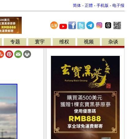
简体
-
正體
-
手机版
-
电子报
专题
寰宇
维权
视频
杂谈