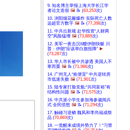
9. 知名博主举报上海大学长江学
者论文造假
🖼️
📝 (
83,253
次)
10. 浏阳烟花厰爆炸 实际死亡人数
远超官方数字
🖼️
📝 (
77,398
次)
11. 中共出新规 赴华投资“人财两
空”风险猛增
🖼️
(
73,889
次)
12. 美军一夜击沉6艘伊朗快艇 川
普：伊朗“应该举白旗投降”
▶️
(
73,287
次)
13. 华人市长被中共渗透 美国人不
寒而栗
🖼️
📝 (
71,986
次)
14. 广州无人“捡便宜” 中共逆转房
市低迷失败
🖼️
(
71,901
次)
15. 陆专家打脸党魁:“共同富裕”有
结构性问题
🖼️
📝 (
71,575
次)
16. 中共派小学生参加海参崴阅兵
式 全民愤怒
🖼️
📝 (
71,294
次)
17. 触碰习逆鳞 魏凤和李尚福成祭
品 (
70,869
次)
18. 一觉醒来成境外势力了！“习禁