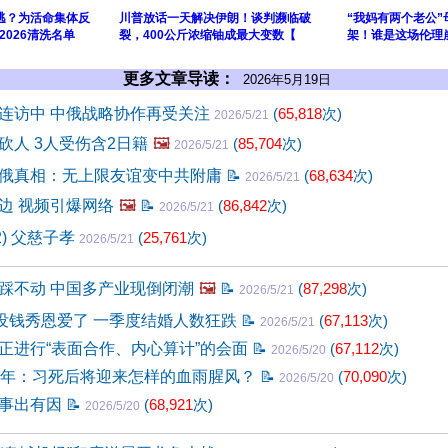
逃？为活命集体反
川普放话一天解决伊朗！谈判濒临破
“我妈有两个老公
026清洗名单
裂，400公斤浓缩铀成最大变数【
架！谁是这场伦理
更多文章导读：
2026年5月19日
连访中 中俄战略协作再受关注
(
65,818
次)
2026/5/21
砍人 3人受伤含2日籍
🖼️
(
85,704
次)
2026/5/21
俄真相：无上限友谊变中共附庸
📝
(
68,634
次)
2026/5/21
边 视频引爆网络
🖼️
📝
(
86,842
次)
2026/5/21
2) 父慈子孝
(
25,761
次)
2026/5/21
踩不动 中国多产业现倒闭潮
🖼️
📝
(
87,298
次)
2026/5/21
0没钱秀恩爱了 一季度结婚人数狂跌
📝
(
67,113
次)
2026/5/21
正进行“表面合作、内心算计”的会面
📝
(
67,112
次)
2026/5/20
周年：习死后将迎来怎样的血雨腥风？
📝
(
70,090
次)
2026/5/20
京事出有因
📝
(
68,921
次)
2026/5/20