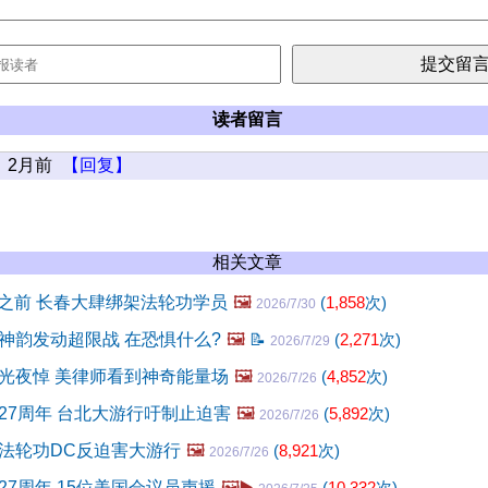
读者留言
2月前
【回复】
相关文章
日之前 长春大肆绑架法轮功学员
🖼️
(
1,858
次)
2026/7/30
神韵发动超限战 在恐惧什么?
🖼️
📝
(
2,271
次)
2026/7/29
光夜悼 美律师看到神奇能量场
🖼️
(
4,852
次)
2026/7/26
27周年 台北大游行吁制止迫害
🖼️
(
5,892
次)
2026/7/26
法轮功DC反迫害大游行
🖼️
(
8,921
次)
2026/7/26
27周年 15位美国会议员声援
🖼️▶️
(
10,332
次)