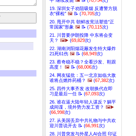
平”继续发烧
🖼️
📝 (
70,754
次)
19. 深圳女子劝阻吸烟 反遭警方脱
衣“裸检”
🖼️
📝 (
70,705
次)
20. 甩开中共 朝鲜改宪法塑造“正
常国家”形象
🖼️
📝 (
70,115
次)
21. 川普要伊朗投降 中东将会变
天？
🖼️▶️
(
69,829
次)
22. 湖南浏阳烟花厰发生特大爆炸
21死61伤
🖼️
📝 (
68,949
次)
23. 蔡奇稳不稳？全看沙发、鞋跟
高度！
🖼️
📝 (
68,006
次)
24. 网友猛批：五一北京如临大敌
谁将点燃炸药桶？
🖼️
(
67,382
次)
25. 四件大事齐发 改朝换代在即
习是最后一任 📝 (
67,093
次)
26. 谁在逼大陆年轻人谋反？躺平
成间谍，境外势力发工资？
🖼️▶️
(
66,998
次)
27. 从美国丢弃中共礼物与中共欢
迎川普说开去 📝 (
66,991
次)
28. 川普突发与外星人AI合照 印证