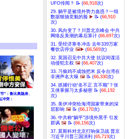
UFO传闻？ 📝 (
66,918
次)
29. 躺平是被境外势力蛊惑？一组
数据狠抽党魁的脸
▶️
📝 (
66,910
次)
30. 风向变了？川普北京峰会 中共
网络反美潮的幕后算计 (
66,697
次)
31. 受经济寒冬冲击 去年339万家
餐饮店停业
🖼️▶️
(
66,569
次)
32. 英国召见中共大使 抗议间谍活
动侵犯主权
🖼️
(
66,407
次)
33. 习偷鸡不成蚀把米 反令台湾在
非洲声名大噪
🖼️
📝 (
66,330
次)
34. 抓捕行动“名不正 言不顺”？张
又侠掌握习太多秘密 📝 (
66,192
细节”：鲁比奥隐身、
次)
坛冲突：
35. 美伊冲突给海湾国家带来的深
层影响
🖼️
📝 (
66,170
次)
36. 中共称“躺平”涉境外黑手 引发
群讽
🖼️
📝 (
66,156
次)
37. 莫斯科对北京打响保卫战 普京
习近平川普三国演利 (
65,719
次)