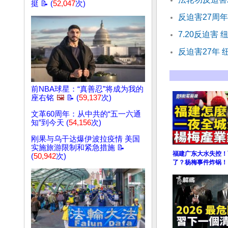
挺 📝 (
52,047
次)
反迫害27周
7.20反迫害
反迫害27年
前NBA球星：“真善忍”将成为我的
座右铭
🖼️
📝 (
59,137
次)
文革60周年：从中共的“五一六通
知”到今天 (
54,156
次)
刚果与乌干达爆伊波拉疫情 美国
实施旅游限制和紧急措施 📝
福建广东大水失控！
(
50,942
次)
了？杨梅事件炸锅！