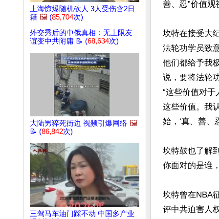
善、忍”价值观
上海惊爆随机砍人 3人受伤含2日
籍
🖼️
(
85,704
次)
外交秀后的中俄真相：无上限友
坎特在接受大
谊变中共附庸 📝 (
68,634
次)
法轮功学员致
他们都给予我
说，要将法轮功
“这些价值对
这些价值。我
始，‘真、善、
大陆男猝死街边 视频引爆网络
🖼️
📝 (
86,842
次)
坎特鼓也了解到
你面对的是谁，
坎特曾在NBA
评中共迫害人权
三驾马车油门踩不动 中国多产业