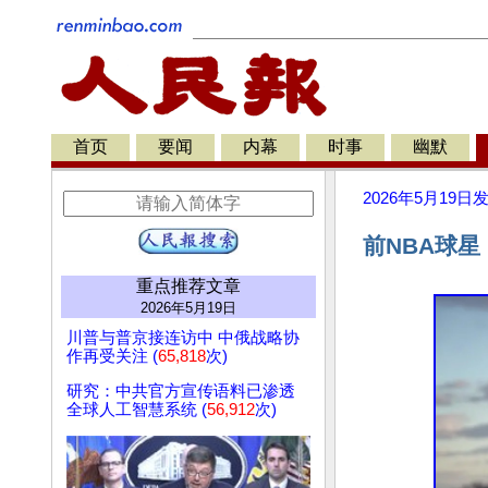
首页
要闻
内幕
时事
幽默
2026年5月19日
前NBA球
重点推荐文章
2026年5月19日
川普与普京接连访中 中俄战略协
作再受关注 (
65,818
次)
研究：中共官方宣传语料已渗透
全球人工智慧系统 (
56,912
次)