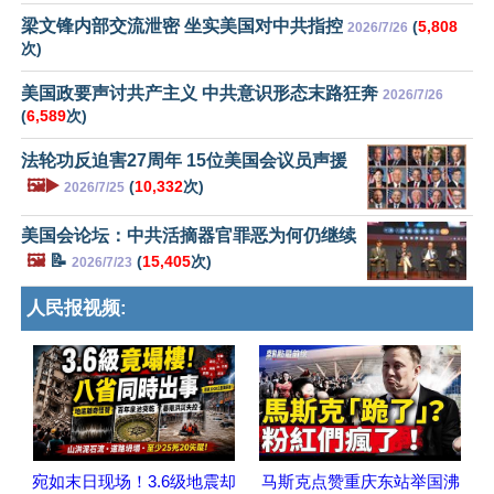
梁文锋内部交流泄密 坐实美国对中共指控
(
5,808
2026/7/26
次)
美国政要声讨共产主义 中共意识形态末路狂奔
2026/7/26
(
6,589
次)
法轮功反迫害27周年 15位美国会议员声援
🖼️▶️
(
10,332
次)
2026/7/25
美国会论坛：中共活摘器官罪恶为何仍继续
🖼️
📝
(
15,405
次)
2026/7/23
人民报视频:
宛如末日现场！3.6级地震却
马斯克点赞重庆东站举国沸