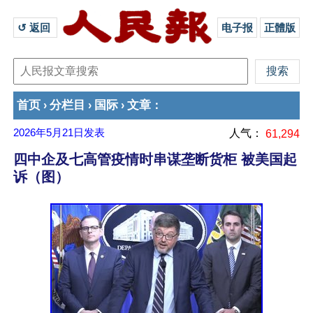
↺ 返回 
电子报
正體版
首页
分栏目
国际
文章
›
›
›
：
2026年5月21日
发表
人气：
61,294
四中企及七高管疫情时串谋垄断货柜 被美国起
诉（图）