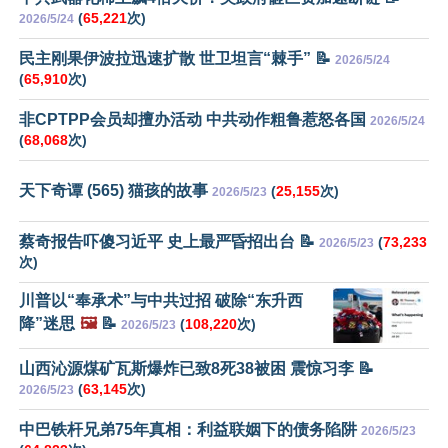
(
65,221
次)
2026/5/24
民主刚果伊波拉迅速扩散 世卫坦言“棘手” 📝
2026/5/24
(
65,910
次)
非CPTPP会员却擅办活动 中共动作粗鲁惹怒各国
2026/5/24
(
68,068
次)
天下奇谭 (565) 猫孩的故事
(
25,155
次)
2026/5/23
蔡奇报告吓傻习近平 史上最严昏招出台 📝
(
73,233
2026/5/23
次)
川普以“奉承术”与中共过招 破除“东升西
降”迷思
🖼️
📝
(
108,220
次)
2026/5/23
山西沁源煤矿瓦斯爆炸已致8死38被困 震惊习李 📝
(
63,145
次)
2026/5/23
中巴铁杆兄弟75年真相：利益联姻下的债务陷阱
2026/5/23