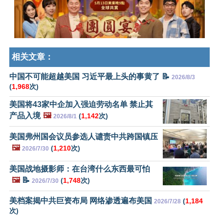
相关文章：
中国不可能超越美国 习近平最上头的事黄了 📝
2026/8/3
(
1,968
次)
美国将43家中企加入强迫劳动名单 禁止其
产品入境
🖼️
(
1,142
次)
2026/8/1
美国弗州国会议员参选人谴责中共跨国镇压
🖼️
(
1,210
次)
2026/7/30
美国战地摄影师：在台湾什么东西最可怕
🖼️
📝
(
1,748
次)
2026/7/30
美档案揭中共巨资布局 网络渗透遍布美国
(
1,184
2026/7/28
次)