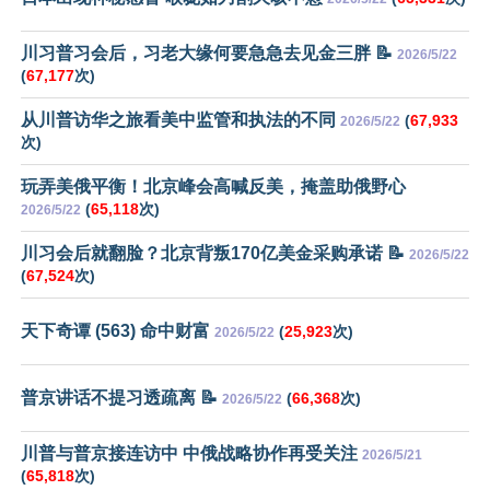
川习普习会后，习老大缘何要急急去见金三胖 📝
2026/5/22
(
67,177
次)
从川普访华之旅看美中监管和执法的不同
(
67,933
2026/5/22
次)
玩弄美俄平衡！北京峰会高喊反美，掩盖助俄野心
(
65,118
次)
2026/5/22
川习会后就翻脸？北京背叛170亿美金采购承诺 📝
2026/5/22
(
67,524
次)
天下奇谭 (563) 命中财富
(
25,923
次)
2026/5/22
普京讲话不提习透疏离 📝
(
66,368
次)
2026/5/22
川普与普京接连访中 中俄战略协作再受关注
2026/5/21
(
65,818
次)