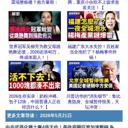
震塌整栋楼？南方暴雨：
腾，重庆小伙吃不上饭求首
富关注！【
世界冠军吴柳芳为救父母跳
福建广东大水失控！百姓家
艳舞还债，2026还清40万，
当全泡烂了？杨梅事件炸
终成体面人！｜
锅！
2026生存实录：奶粉冲稀、
川普访华的“消失细节”：鲁比
包子12块，中国普通人正在
奥隐身、全城暂停恨美，天
经历什么？【
坛冲突：
更多文章导读：
2026年5月21日
中共武器化稀土飙4倍天价！美政府砸巨资加速断链 📝