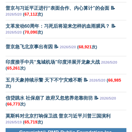
普京与习近平正进行“表面合作、内心算计”的会面 📝
(
67,112
次)
2026/5/20
文革发动60周年：习死后将迎来怎样的血雨腥风？ 📝
(
70,090
次)
2026/5/20
普京急飞北京事出有因 📝
(
68,921
次)
2026/5/20
印度接手中共“鬼城机场”印度洋展开龙象大战
2026/5/20
(
65,261
次)
五月天象持续示警 天下不宁灾难不断 📝
(
66,985
2026/5/20
次)
信贷跳水 社保崩了 政府又忽悠养老靠街坊 📝
2026/5/20
(
66,773
次)
莫斯科对北京打响保卫战 普京习近平川普三国演利
(
65,719
次)
2026/5/19