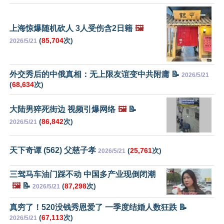
上海惊爆随机砍人 3人受伤含2日籍
🖼️
(
85,704
次)
2026/5/21
外交秀后的中俄真相：无上限友谊变中共附庸 📝
2026/5/21
(
68,634
次)
大陆男猝死街边 视频引爆网络
🖼️
📝
(
86,842
次)
2026/5/21
天下奇谭 (562) 父慈子孝
(
25,761
次)
2026/5/21
三驾马车油门踩不动 中国多产业现倒闭潮
🖼️
📝
(
87,298
次)
2026/5/21
真穷了！520没钱秀恩爱了 一季度结婚人数狂跌 📝
(
67,113
次)
2026/5/21