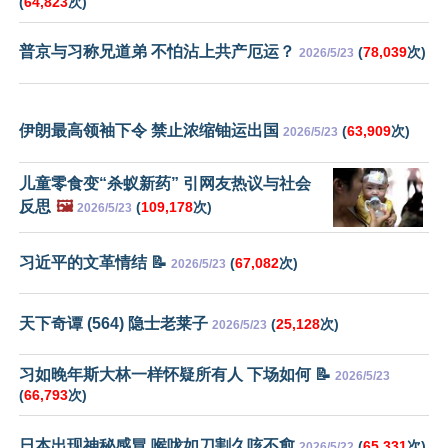
(
64,823
次)
普京与习称兄道弟 不怕沾上共产厄运？
(
78,039
次)
2026/5/23
伊朗最高领袖下令 禁止浓缩铀运出国
(
63,909
次)
2026/5/23
儿童零食变“杀蚁新药” 引网友热议与社会
反思
🖼️
(
109,178
次)
2026/5/23
习近平的文革情结 📝
(
67,082
次)
2026/5/23
天下奇谭 (564) 隐士老莱子
(
25,128
次)
2026/5/23
习如晚年斯大林一样怀疑所有人 下场如何 📝
2026/5/23
(
66,793
次)
日本出现神秘感冒 喉咙如刀割久咳不愈
(
65,331
次)
2026/5/22