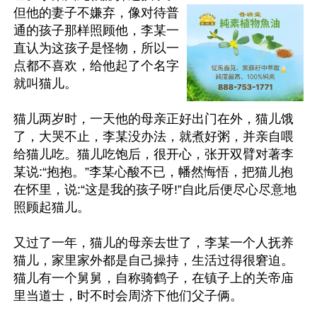
但他的妻子不嫌弃，像对待普
通的孩子那样照顾他，李某一
直认为这孩子是怪物，所以一
点都不喜欢，给他起了个名字
就叫猫儿。

猫儿两岁时，一天他的母亲正好出门在外，猫儿饿
了，大哭不止，李某没办法，就煮好粥，并亲自喂
给猫儿吃。猫儿吃饱后，很开心，张开双臂对著李
某说:“抱抱。”李某心酸不已，幡然悔悟，把猫儿抱
在怀里，说:“这是我的孩子呀!”自此后便尽心尽意地
照顾起猫儿。

又过了一年，猫儿的母亲去世了，李某一个人抚养
猫儿，家里家外都是自己操持，生活过得很窘迫。
猫儿有一个舅舅，自称骑鹤子，在镇子上的关帝庙
里当道士，时不时会周济下他们父子俩。
