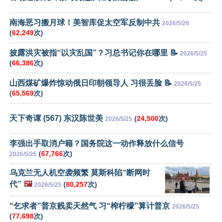
南海恶习搬月球！美智库促太空军反制中共
2026/5/26
(
62,249
次)
披露洪灾被指“以灾乱国”？习总书记你在哪里 📝
2026/5/25
(
66,386
次)
山西煤矿爆炸惊动俄日印朝领导人 习很丢脸 📝
2026/5/25
(
65,569
次)
天下奇谭 (567) 东汉陈世美
(
24,500
次)
2026/5/25
李强出手取消户籍？国务院这一动作释放什么信号
(
67,766
次)
2026/5/25
乌克兰无人机空袭频繁 莫斯科陷“断网时
代”
🖼️
(
80,257
次)
2026/5/25
“乞求者”普京贱卖天然气 习“榨柠檬”算计普京
2026/5/25
(
77,698
次)