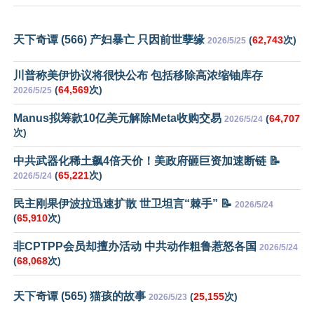
天下奇谭 (566) 产妇暴亡 只因前世孽缘
(
62,743
次)
2026/5/25
川普称美伊协议将很快公布 包括移除高浓缩铀库存
(
64,569
次)
2026/5/25
Manus拟筹款10亿美元解除Meta收购交易
(
64,707
2026/5/24
次)
中共武器化稀土飙4倍天价！美政府砸巨资加速断链 📝
(
65,221
次)
2026/5/24
民主刚果伊波拉迅速扩散 世卫坦言“棘手” 📝
2026/5/24
(
65,910
次)
非CPTPP会员却擅办活动 中共动作粗鲁惹怒各国
2026/5/24
(
68,068
次)
天下奇谭 (565) 猫孩的故事
(
25,155
次)
2026/5/23