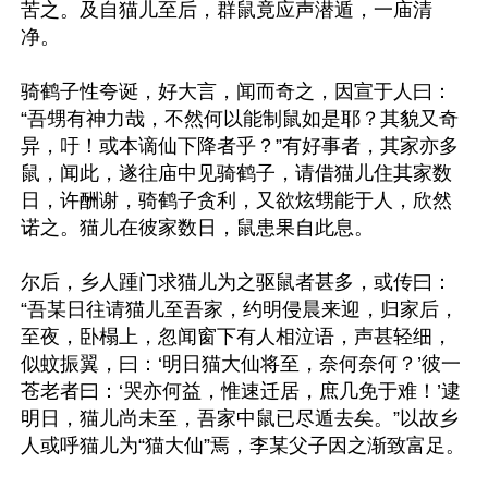
苦之。及自猫儿至后，群鼠竟应声潜遁，一庙清
净。

骑鹤子性夸诞，好大言，闻而奇之，因宣于人曰：
“吾甥有神力哉，不然何以能制鼠如是耶？其貌又奇
异，吁！或本谪仙下降者乎？”有好事者，其家亦多
鼠，闻此，遂往庙中见骑鹤子，请借猫儿住其家数
日，许酬谢，骑鹤子贪利，又欲炫甥能于人，欣然
诺之。猫儿在彼家数日，鼠患果自此息。

尔后，乡人踵门求猫儿为之驱鼠者甚多，或传曰：
“吾某日往请猫儿至吾家，约明侵晨来迎，归家后，
至夜，卧榻上，忽闻窗下有人相泣语，声甚轻细，
似蚊振翼，曰：‘明日猫大仙将至，奈何奈何？’彼一
苍老者曰：‘哭亦何益，惟速迁居，庶几免于难！’逮
明日，猫儿尚未至，吾家中鼠已尽遁去矣。”以故乡
人或呼猫儿为“猫大仙”焉，李某父子因之渐致富足。
