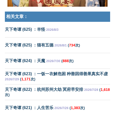
相关文章：
天下奇谭 (625) ：羊怪
2026/8/3
天下奇谭 (625) ：猫有五德
(
734
次)
2026/8/1
天下奇谭 (624) ：天魔
(
888
次)
2026/7/30
天下奇谭 (623) ：一饭一衣解危困 种善因得善果真实不虚
(
1,171
次)
2026/7/29
天下奇谭 (622) ：杭州苏州大劫 冥府早安排
(
1,618
2026/7/28
次)
天下奇谭 (621) ：人生苦乐
(
1,383
次)
2026/7/26