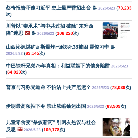
蔡奇报告吓傻习近平 史上最严昏招出台 📝
(
73,233
2026/5/23
次)
川普以“奉承术”与中共过招 破除“东升西
降”迷思
🖼️
📝
(
108,220
次)
2026/5/23
山西沁源煤矿瓦斯爆炸已致8死38被困 震惊习李 📝
(
63,145
次)
2026/5/23
中巴铁杆兄弟75年真相：利益联姻下的债务陷阱
2026/5/23
(
64,823
次)
普京与习称兄道弟 不怕沾上共产厄运？
(
78,039
次)
2026/5/23
伊朗最高领袖下令 禁止浓缩铀运出国
(
63,909
次)
2026/5/23
儿童零食变“杀蚁新药” 引网友热议与社会
反思
🖼️
(
109,178
次)
2026/5/23