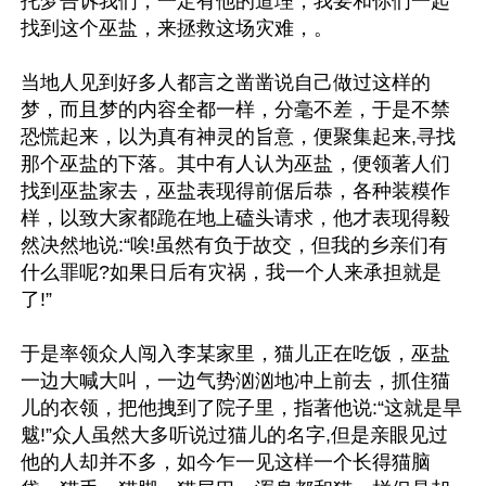
托梦告诉我们，一定有他的道理，我要和你们一起
找到这个巫盐，来拯救这场灾难，。

当地人见到好多人都言之凿凿说自己做过这样的
梦，而且梦的内容全都一样，分毫不差，于是不禁
恐慌起来，以为真有神灵的旨意，便聚集起来,寻找
那个巫盐的下落。其中有人认为巫盐，便领著人们
找到巫盐家去，巫盐表现得前倨后恭，各种装糢作
样，以致大家都跪在地上磕头请求，他才表现得毅
然决然地说:“唉!虽然有负于故交，但我的乡亲们有
什么罪呢?如果日后有灾祸，我一个人来承担就是
了!”

于是率领众人闯入李某家里，猫儿正在吃饭，巫盐
一边大喊大叫，一边气势汹汹地冲上前去，抓住猫
儿的衣领，把他拽到了院子里，指著他说:“这就是旱
魃!”众人虽然大多听说过猫儿的名字,但是亲眼见过
他的人却并不多，如今乍一见这样一个长得猫脑