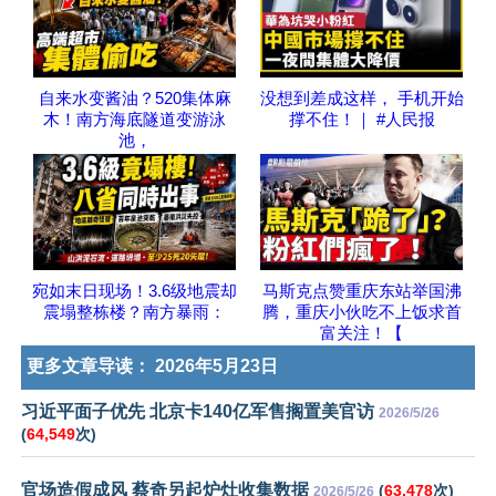
自来水变酱油？520集体麻
没想到差成这样， 手机开始
木！南方海底隧道变游泳
撑不住！｜ #人民报
池，
宛如末日现场！3.6级地震却
马斯克点赞重庆东站举国沸
震塌整栋楼？南方暴雨：
腾，重庆小伙吃不上饭求首
富关注！【
更多文章导读：
2026年5月23日
习近平面子优先 北京卡140亿军售搁置美官访
2026/5/26
(
64,549
次)
官场造假成风 蔡奇另起炉灶收集数据
(
63,478
次)
2026/5/26