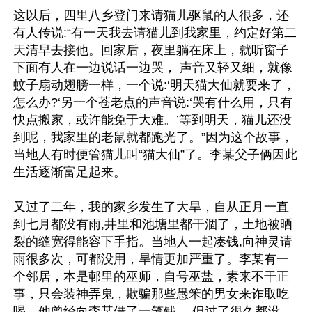
这以后，四里八乡登门来请猫儿驱鼠的人很多，还
有人传说:“有一天我去请猫儿到我家里，约定好第二
天清早去接他。回家后，夜里躺在床上，就听窗子
下面有人在一边说话一边哭， 声音又轻又细，就像
蚊子扇动翅膀一样，一个说:‘明天猫大仙就要来了，
怎么办?‘另一个苍老点的声音说:‘哭有什么用，只有
快点搬家，或许能免于大难。’等到明天，猫儿还没
到呢，我家里的老鼠就都跑光了。”因为这个故事，
当地人有时便管猫儿叫“猫大仙”了。李某父子俩因此
生活逐渐富足起来。

又过了二年，我的家乡发生了大旱，自从正月一直
到七月都没有雨,井里和池塘里都干涸了，土地被晒
裂的缝宽得能容下手指。当地人一起凑钱,向神灵请
雨很多次，可都没用，旱情更加严重了。李某有一
个邻居，本是邨里的巫师，自号巫盐，素来不干正
事，只会装神弄鬼，欺骗那些愚笨的男女来诈取吃
喝。他曾经向李某借了一笔钱， 但过了很久都没