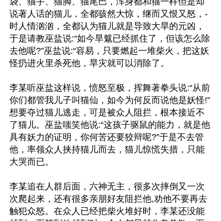
袋、猫手、猫脚、猫尾巴，浑身都和猫一样但是却
说著人话的猫儿，全都骇然大惊，继而又恨又怒，-
时人情汹汹，全都认为猫儿就是导致大旱的元凶，
于是请教巫盐说:“如今旱魃已经抓住了，但该怎么除
去他呢?”巫盐说:“容易，只要燃起一堆柴火，把这妖
怪扔进火里杀死他，旱灾就可以消除了。

李某听巫盐这样说，愤怒至极，挥舞著拳头说:“从前
你们都管我儿子叫猫仙，如今为何反而说他是妖怪!”
想要夺过猫儿逃走，可是被众人阻拦，根本接近不
了猫儿。巫盐嗤笑他说:“这孩子驱鼠的能力，就是他
具有妖力的证明，你何苦还要狡辩呢?”于是不去管
他，率领众人挟持猫儿而去，猫儿惊慌失措，只能
大哭而已。

李某追在人群后面，六神无主，很多次摔倒又一次
次爬起来，还有很多亲朋好友阻拦他,劝他不要再去
触犯众怒。在众人已经把柴火堆好时，李某还没能