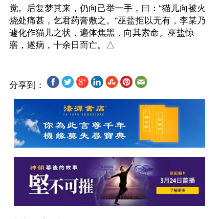
觉。后复梦其来，仍向己举一手，曰：“猫儿向被火
烧处痛甚，乞君药膏敷之。”巫盐拒以无有，李某乃
遽化作猫儿之状，遍体焦黑，向其索命。巫盐惊
分享到：