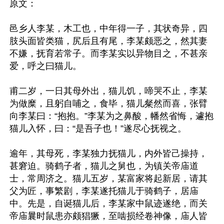
原文：

邑乡人李某，木工也，中年得一子，其状奇异，四
肢头面皆类猫，尻后且有尾，李某颇恶之，然其妻
不嫌，抚育若常子。而李某实以异物目之，不甚亲
爱，呼之曰猫儿。

甫二岁，一日其母外出，猫儿饥，啼哭不止，李某
为做糜，且躬自哺之，食毕，猫儿粲然而喜，张臂
向李某曰：“抱抱。”李某为之鼻酸，幡然省悔，遽抱
猫儿入怀，曰：“是吾子也！”遂尽心抚视之。

逾年，其母死，李某独力抚猫儿，内外皆己操持，
甚窘迫。骑鹤子者，猫儿之舅也，为镇关帝庙道
士，常周济之。猫儿五岁，某富家将起新居，请其
父为匠，事繁剧，李某遂托猫儿于骑鹤子，居庙
中。先是，自诞猫儿后，李某家中鼠迹遂绝，而关
帝庙曩时鼠患亦颇猖獗，至啮损经卷神像，庙人皆