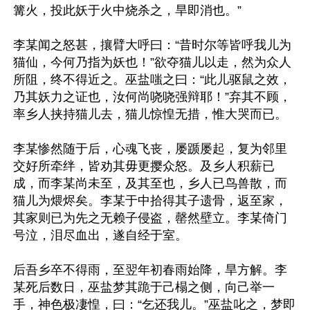
篝火，投此妖于火中烧杀之，旱即消也。”

李某闻之怒甚，攘臂大呼曰：“昔时尔等皆呼我儿为
猫仙，今何乃指为妖也！”欲夺猫儿以走，然为众人
所阻，终不得近之。巫盐嗤之曰：“此儿驱鼠之效，
乃其妖力之证也，汝何尚哓哓强辩耶！”弃其不顾，
率乡人挟持猫儿去，猫儿惊惶无措，惟大哭而已。

李某惨然随于后，心魂飞丧，屡踬屡起，复为邻里
交好所牵绊，皆劝其毋更撄众怒。及乡人积薪已
成，而李某尚未至，及其至也，乡人已鸟兽散，而
猫儿为煨烬矣。李某于中拾得其子遗骨，返至家，
其家则已为先之无赖子侵盗，罄然壁立。李某倚门
号泣，泪尽血出，遂自经于室。

后吾乡卒不得雨，至翌年初春雨始降，旱方解。李
某死后数日，巫盐梦其跪于己榻之侧，向己举一
手，神色极凄惶，曰：“乞还我儿。”巫盐叱之，梦即