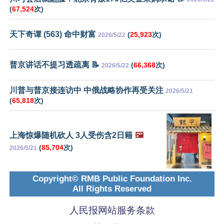
(
67,524
次)
天下奇谭 (563) 命中财富
(
25,923
次)
2026/5/22
普京讲话不提习透疏离 📝
(
66,368
次)
2026/5/22
川普与普京接连访中 中俄战略协作再受关注
2026/5/21
(
65,818
次)
上海惊爆随机砍人 3人受伤含2日籍
🖼️
(
85,704
次)
2026/5/21
Copyright© RMB Public Foundation Inc.
All Rights Reserved
人民报网站服务条款