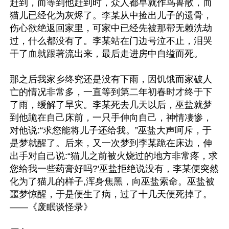
赶到，而等到他赶到时，众人都早就作鸟兽散，而
猫儿已经化为灰烬了。李某从中捡出儿子的遗骨，
伤心欲绝返回家里，可家中已经先被那帮无赖洗劫
过，什么都没有了。李某站在门边号泣不止，泪哭
干了血就跟著流出来，最后走进房中自缢而死。

那之后我家乡终究还是没有下雨，因饥饿而家破人
亡的情况非常多，一直等到第二年初春时才终于下
了雨，缓解了旱灾。李某死去几天以后，巫盐就梦
到他跪在自己床前，一只手伸向自己，神情凄惨，
对他说:“求您能将儿子还给我。”巫盐大声呵斥，于
是梦就醒了。后来，又一次梦到李某跪在床边，伸
出手对自己说:“猫儿之前被火烧过的地方非常疼，求
您给我一些药膏好吗?'巫盐拒绝说没有，李某便突然
化为了猫儿的样子,浑身焦黑，向巫盐索命。巫盐被
噩梦惊醒，于是便生了病，过了十几天便死掉了。
——《废眠谈怪录》
