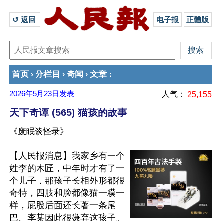
↺ 返回 
电子报
正體版
首页
分栏目
奇闻
文章
›
›
›
：
2026年5月23日
发表
人气：
25,155
天下奇谭 (565) 猫孩的故事
《废眠谈怪录》
【人民报消息】我家乡有一个
姓李的木匠，中年时才有了一
个儿子，那孩子长相外形都很
奇特，四肢和脸都像猫一糢一
样，屁股后面还长著一条尾
巴。李某因此很嫌弃这孩子。