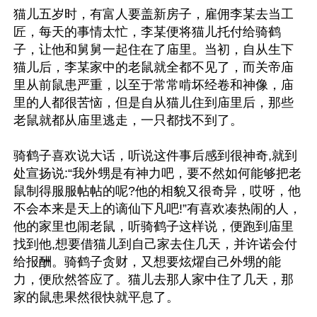
猫儿五岁时，有富人要盖新房子，雇佣李某去当工
匠，每天的事情太忙，李某便将猫儿托付给骑鹤
子，让他和舅舅一起住在了庙里。当初，自从生下
猫儿后，李某家中的老鼠就全都不见了，而关帝庙
里从前鼠患严重，以至于常常啃坏经卷和神像，庙
里的人都很苦恼，但是自从猫儿住到庙里后，那些
老鼠就都从庙里逃走，一只都找不到了。

骑鹤子喜欢说大话，听说这件事后感到很神奇,就到
处宣扬说:“我外甥是有神力吧，要不然如何能够把老
鼠制得服服帖帖的呢?他的相貌又很奇异，哎呀，他
不会本来是天上的谪仙下凡吧!”有喜欢凑热闹的人，
他的家里也闹老鼠，听骑鹤子这样说，便跑到庙里
找到他,想要借猫儿到自己家去住几天，并许诺会付
给报酬。骑鹤子贪财，又想要炫燿自己外甥的能
力，便欣然答应了。猫儿去那人家中住了几天，那
家的鼠患果然很快就平息了。
