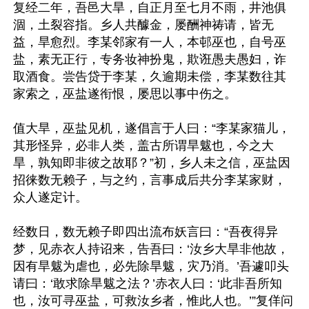
复经二年，吾邑大旱，自正月至七月不雨，井池俱
涸，土裂容指。乡人共醵金，屡酬神祷请，皆无
益，旱愈烈。李某邻家有一人，本邨巫也，自号巫
盐，素无正行，专务妆神扮鬼，欺诳愚夫愚妇，诈
取酒食。尝告贷于李某，久逾期未偿，李某数往其
家索之，巫盐遂衔恨，屡思以事中伤之。

值大旱，巫盐见机，遂倡言于人曰：“李某家猫儿，
其形怪异，必非人类，盖古所谓旱魃也，今之大
旱，孰知即非彼之故耶？”初，乡人未之信，巫盐因
招徕数无赖子，与之约，言事成后共分李某家财，
众人遂定计。

经数日，数无赖子即四出流布妖言曰：“吾夜得异
梦，见赤衣人持诏来，告吾曰：‘汝乡大旱非他故，
因有旱魃为虐也，必先除旱魃，灾乃消。’吾遽叩头
请曰：‘敢求除旱魃之法？’赤衣人曰：‘此非吾所知
也，汝可寻巫盐，可救汝乡者，惟此人也。’”复佯问