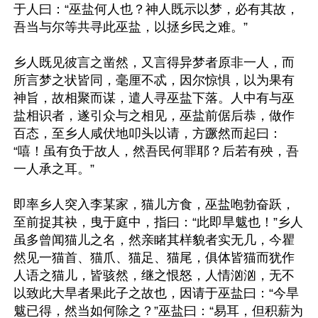
于人曰：“巫盐何人也？神人既示以梦，必有其故，
吾当与尔等共寻此巫盐，以拯乡民之难。”

乡人既见彼言之凿然，又言得异梦者原非一人，而
所言梦之状皆同，毫厘不忒，因尔惊惧，以为果有
神旨，故相聚而谋，遣人寻巫盐下落。人中有与巫
盐相识者，遂引众与之相见，巫盐前倨后恭，做作
百态，至乡人咸伏地叩头以请，方蹶然而起曰：
“嘻！虽有负于故人，然吾民何罪耶？后若有殃，吾
一人承之耳。”

即率乡人突入李某家，猫儿方食，巫盐咆勃奋跃，
至前捉其袂，曳于庭中，指曰：“此即旱魃也！”乡人
虽多曾闻猫儿之名，然亲睹其样貌者实无几，今瞿
然见一猫首、猫爪、猫足、猫尾，俱体皆猫而犹作
人语之猫儿，皆骇然，继之恨怒，人情汹汹，无不
以致此大旱者果此子之故也，因请于巫盐曰：“今旱
魃已得，然当如何除之？”巫盐曰：“易耳，但积薪为