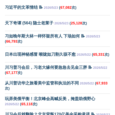
习近平的文革情结 📝
(
67,082
次)
2026/5/23
天下奇谭 (564) 隐士老莱子
(
25,128
次)
2026/5/23
习如晚年斯大林一样怀疑所有人 下场如何 📝
2026/5/23
(
66,793
次)
日本出现神秘感冒 喉咙如刀割久咳不愈
(
65,331
次)
2026/5/22
川习普习会后，习老大缘何要急急去见金三胖 📝
2026/5/22
(
67,177
次)
从川普访华之旅看美中监管和执法的不同
(
67,933
2026/5/22
次)
玩弄美俄平衡！北京峰会高喊反美，掩盖助俄野心
(
65,118
次)
2026/5/22
川习会后就翻脸？北京背叛170亿美金采购承诺 📝
2026/5/22