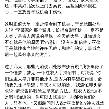
还，李某好几次找上门去索要。巫盐因此怀恨在
心，一直想要寻找机会中伤他。

这时正值大旱，巫盐便看到了机会，于是就四处对
人说:“李某家的那个猫儿，长得奇形怪状，一定不是
人类，是古人所说的旱魃，今天的大旱，谁知道会
不会就是他的原因呢?”起初，没有人相信他，巫盐
于是就找来当地的许多无赖，和他们约定，事成之
后一起瓜分李某的财产。

过了几天，那些无赖便四处散布妖言说:“我夜里做了
一个怪梦，梦见-一个红衣人手持诏书，对我说: ‘你
们这里大旱并非其他原因,是因为有旱魃在作怪，必
须要先除掉旱魃，旱灾才可以消除。’我连忙叩头请
求说:‘请您告诉我除去旱魃的方法。’红衣人说:‘这不
是我能知道的，你可以去找巫盐，能够救你们的
人，只有他。’”又假装问别人说:“巫盐是谁?神人既然