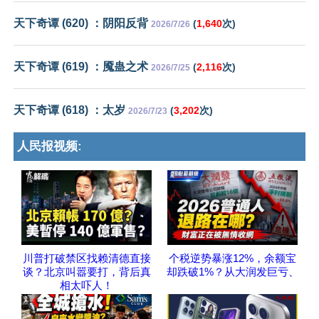
天下奇谭 (620) ：阴阳反背
(
1,640
次)
2026/7/26
天下奇谭 (619) ：魇蛊之术
(
2,116
次)
2026/7/25
天下奇谭 (618) ：太岁
(
3,202
次)
2026/7/23
人民报视频:
川普打破禁区找赖清德直接
个税逆势暴涨12%，余额宝
谈？北京叫嚣要打，背后真
却跌破1%？从大润发巨亏、
相太吓人！