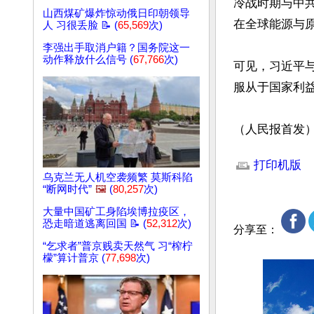
冷战时期与中
山西煤矿爆炸惊动俄日印朝领导
在全球能源与原
人 习很丢脸 📝 (
65,569
次)
李强出手取消户籍？国务院这一
动作释放什么信号 (
67,766
次)
可见，习近平
服从于国家利益
（人民报首发
文章网址: http://w
打印机版
乌克兰无人机空袭频繁 莫斯科陷
“断网时代”
🖼️
(
80,257
次)
大量中国矿工身陷埃博拉疫区，
恐走暗道逃离回国 📝 (
52,312
次)
分享至：
“乞求者”普京贱卖天然气 习“榨柠
檬”算计普京 (
77,698
次)