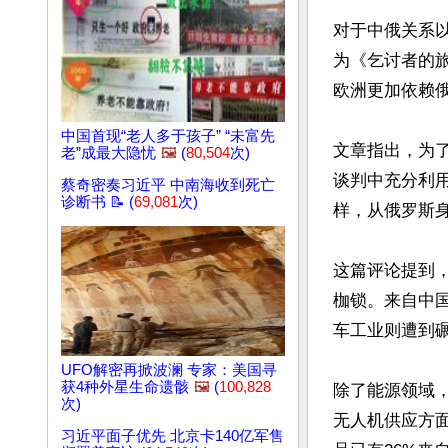
对于中俄关系以及
为《乞讨者的
欧洲更加依赖
中国首现“老人多于孩子” “未富先
文章指出，为
老”成最大隐忧
🖼️
(
80,504
次)
谈判中充分利
蔡奇密奏习近平 中南海收到死亡
诊断书 📝 (
69,081
次)
样，从俄罗斯
这篇评论提到
枷锁。来自中
车工业则遭到碾
UFO解密再掀波澜 专家：美国寻
获4种外星生命遗骸
🖼️
(
100,828
除了能源领域
次)
无人机供应方
习近平面子优先 北京卡140亿军售