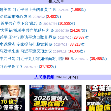
相关文章
越美国 习近平最上头的事黄了
📝
(
1,968
次)
2026/8/3
治建军难掩心虚
📝
(
2,483
次)
2026/8/2
习近平共产党下台”说起
📝
(
10,838
次)
2026/7/24
“大黑锅”拽著中共向地狱狂奔
📝
(
24,267
次)
2026/7/20
近平 王沪宁跪访平壤自取其辱
📝
(
29,987
次)
2026/7/19
水道经济 专家提前打脸党魁
📝
(
33,213
次)
2026/7/18
马双潮来袭 习近平遭灭顶之灾
(
34,906
次)
2026/7/18
中共丑闻 习近平九月将如何面对川普
🖼️
📝
(
38,485
次)
2026/7/17
习近平高了？
(
37,702
次)
2026/7/17
人民报视频
2026年5月25日