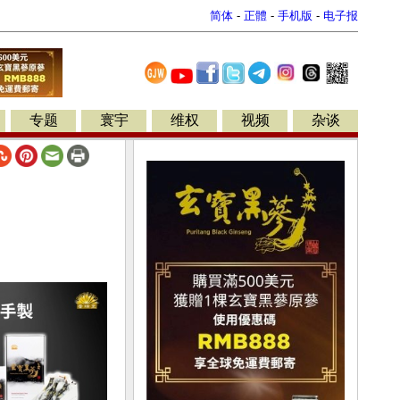
简体
-
正體
-
手机版
-
电子报
专题
寰宇
维权
视频
杂谈