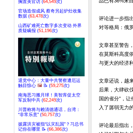
品已有36%来
搁置美官访 (
64,549
次)
官场造假成风 蔡奇另起炉灶收集
数据 (
63,478
次)
评论进一步指
山西矿难死亡数字多次变动 外界
对等格局：俄
质疑瞒报 (
51,196
次)
文章甚至警告
在莫斯科高度
与更大的经济利
退党中心：大量中共警察遭厄运
文章还说，越
触目惊心
🖼️
📝 (
59,275
次)
后果，大肆砍
南海恶习搬月球！美智库促太空
国的省分”，让
军反制中共 (
62,249
次)
入了孱弱无力的
川普称将与赖清德通话，台湾：
“非常乐意” (
50,757
次)
披露洪灾被指“以灾乱国”？习总书
评论最后指出
记你在哪里 📝 (
66,386
次)