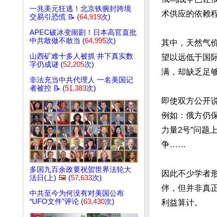
一兆美元狂逃！北京铁腕封跨境
术供应的依赖
交易引恐慌 📝 (
64,919
次)
APEC破冰变闹剧！日本高官直批
中共敢做不敢当 (
64,995
次)
其中，天然气
山西矿难十多人被抓 井下真实数
望以远低于国
字仍成谜 (
52,205
次)
满，却缺乏足够
非法充当中共代理人 一名美国记
者被控 📝 (
51,383
次)
即使双方公开
例如：俄方仍
力量2号”问
争……

多国九百余政要祝贺世界法轮大
因此不少学者形
法日(上)
🖼️
(
57,633
次)
伴，但并非真正
中共至今为何没有对美国公布
“UFO文件”评论 (
63,430
次)
利益算计。
