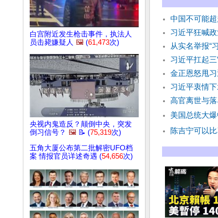
中国不可能超
习近平狂喊政
白宫附近发生枪击事件，执法人
员击毙嫌疑人
🖼️
(
61,473
次)
从实名举报“
习近平扛起三
金正恩怒甩习
习近平衷情下
高官离世与落
美国总统大爆
央视内鬼造反？颠倒中央，突发
陈吉宁可以比
倒习信号？
🖼️
📝 (
75,319
次)
五角大厦公布第二批解密UFO档
案 情报官员详述奇遇 (
54,656
次)