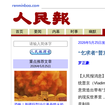
首页
要闻
内幕
时事
幽默
2026年5月25日
“乞求者”普
重点推荐文章
罗正豪
2026年5月25日
【人民报消息
统普京（Vladi
意营造出带有“
的现实世界里
是利益。

恐怖！新疆巨型沙尘暴吞噬火焰