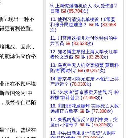


9. 上海惊爆随机砍人 3人受伤含2
日籍
🖼️
(
85,704
次)
渐呈现出一种不
10. 他列习清洗名单榜首！6常委
和张升民也难逃？
🖼️
📝 (
83,658
得更有利位置。

次)
11. 川普用这招儿对付吃特供的中
共官员
🖼️
(
83,633
次)
峻挑战。因此，
12. 知名博主举报上海大学长江学
的能源供应价格
者论文造假
🖼️
📝 (
83,253
次)
13. 乌克兰无人机空袭频繁 莫斯科
陷“断网时代”
🖼️
(
80,257
次)
14. 普京与习称兄道弟 不怕沾上共
业正在不顾环境
产厄运？ (
78,039
次)
15. “乞求者”普京贱卖天然气 习“榨
斯帝国沦为“中
柠檬”算计普京 (
77,698
次)
求，最终令自己陷
16. 浏阳烟花厰爆炸 实际死亡人数
远超官方数字
🖼️
📝 (
77,398
次)
17. 央视内鬼造反？颠倒中央，突
发倒习信号？
🖼️
📝 (
75,319
次)
量平衡。曾经在
18. 中共出新规 赴华投资“人财两