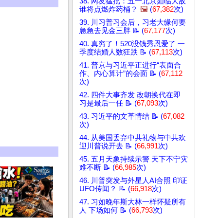
38. 网友猛批：五一北京如临大敌
谁将点燃炸药桶？
🖼️
(
67,382
次)
39. 川习普习会后，习老大缘何要
急急去见金三胖 📝 (
67,177
次)
40. 真穷了！520没钱秀恩爱了 一
季度结婚人数狂跌 📝 (
67,113
次)
41. 普京与习近平正进行“表面合
作、内心算计”的会面 📝 (
67,112
次)
42. 四件大事齐发 改朝换代在即
习是最后一任 📝 (
67,093
次)
43. 习近平的文革情结 📝 (
67,082
次)
44. 从美国丢弃中共礼物与中共欢
迎川普说开去 📝 (
66,991
次)
45. 五月天象持续示警 天下不宁灾
难不断 📝 (
66,985
次)
46. 川普突发与外星人AI合照 印证
UFO传闻？ 📝 (
66,918
次)
47. 习如晚年斯大林一样怀疑所有
人 下场如何 📝 (
66,793
次)