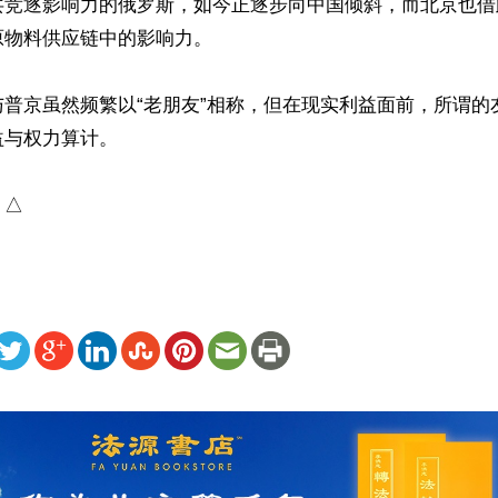
共竞逐影响力的俄罗斯，如今正逐步向中国倾斜，而北京也借
物料供应链中的影响力。

与普京虽然频繁以“老朋友”相称，但在现实利益面前，所谓的
与权力算计。

）△
ww.renminbao.com/rmb/articles/2026/5/25/95307.html