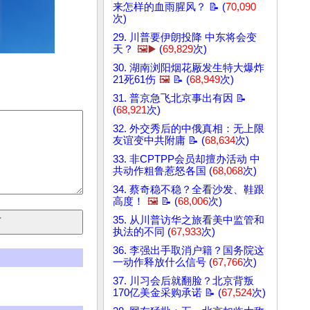
来怎样的血雨腥风？ 📝 (
70,090
次)
29. 川普要伊朗投降 中东将会变
天？
🖼️▶️
(
69,829
次)
30. 湖南浏阳烟花厰发生特大爆炸
21死61伤
🖼️
📝 (
68,949
次)
31. 普京急飞北京事出有因 📝
(
68,921
次)
32. 外交秀后的中俄真相：无上限
友谊变中共附庸 📝 (
68,634
次)
33. 非CPTPP会员却擅办活动 中
共动作粗鲁惹怒各国 (
68,068
次)
34. 蔡奇稳不稳？全看沙发、鞋跟
高度！
🖼️
📝 (
68,006
次)
35. 从川普访华之旅看美中监管和
执法的不同 (
67,933
次)
36. 李强出手取消户籍？国务院这
一动作释放什么信号 (
67,766
次)
37. 川习会后就翻脸？北京背叛
170亿美金采购承诺 📝 (
67,524
次)