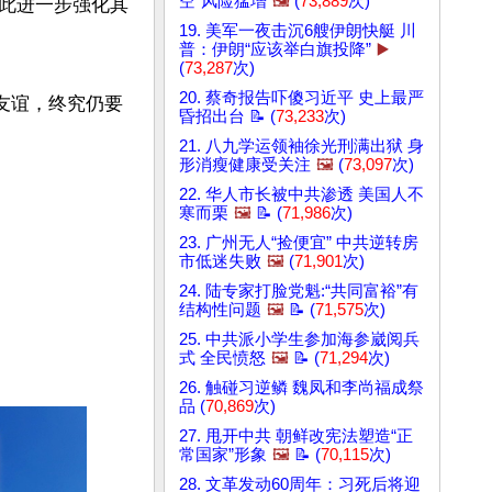
空”风险猛增
🖼️
(
73,889
次)
此进一步强化其
19. 美军一夜击沉6艘伊朗快艇 川
普：伊朗“应该举白旗投降”
▶️
(
73,287
次)
20. 蔡奇报告吓傻习近平 史上最严
友谊，终究仍要
昏招出台 📝 (
73,233
次)
21. 八九学运领袖徐光刑满出狱 身
形消瘦健康受关注
🖼️
(
73,097
次)
22. 华人市长被中共渗透 美国人不
寒而栗
🖼️
📝 (
71,986
次)
23. 广州无人“捡便宜” 中共逆转房
市低迷失败
🖼️
(
71,901
次)
24. 陆专家打脸党魁:“共同富裕”有
结构性问题
🖼️
📝 (
71,575
次)
25. 中共派小学生参加海参崴阅兵
式 全民愤怒
🖼️
📝 (
71,294
次)
26. 触碰习逆鳞 魏凤和李尚福成祭
品 (
70,869
次)
27. 甩开中共 朝鲜改宪法塑造“正
常国家”形象
🖼️
📝 (
70,115
次)
28. 文革发动60周年：习死后将迎