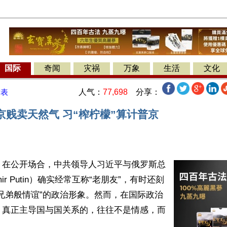
国际
奇闻
灾祸
万象
生活
文化
人气：
77,698
分享：
发表
京贱卖天然气 习“榨柠檬”算计普京
】在公开场合，中共领导人习近平与俄罗斯总
mir Putin）确实经常互称“老朋友”，有时还刻
兄弟般情谊”的政治形象。然而，在国际政治
，真正主导国与国关系的，往往不是情感，而