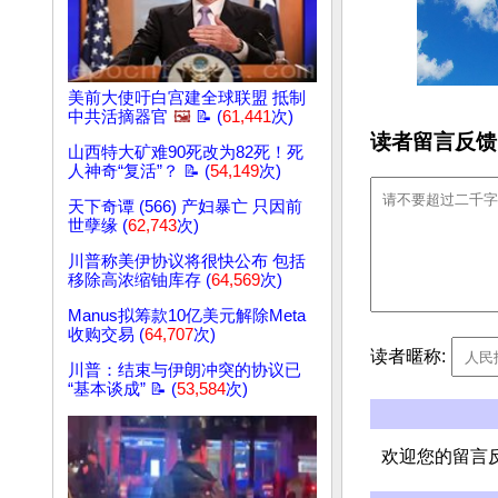
美前大使吁白宫建全球联盟 抵制
中共活摘器官
🖼️
📝 (
61,441
次)
读者留言反馈
山西特大矿难90死改为82死！死
人神奇“复活”？ 📝 (
54,149
次)
天下奇谭 (566) 产妇暴亡 只因前
世孽缘 (
62,743
次)
川普称美伊协议将很快公布 包括
移除高浓缩铀库存 (
64,569
次)
Manus拟筹款10亿美元解除Meta
收购交易 (
64,707
次)
读者暱称:
川普：结束与伊朗冲突的协议已
“基本谈成” 📝 (
53,584
次)
欢迎您的留言