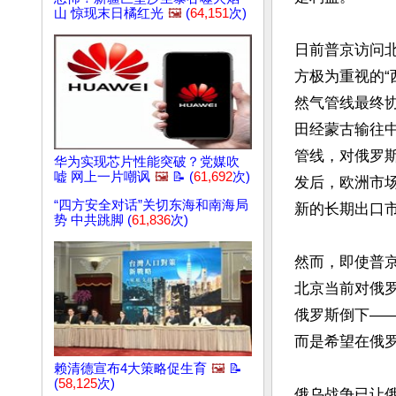
山 惊现末日橘红光
🖼️
(
64,151
次)
日前普京访问
方极为重视的“西伯
然气管线最终协
田经蒙古输往中
管线，对俄罗
华为实现芯片性能突破？党媒吹
嘘 网上一片嘲讽
🖼️
📝 (
61,692
次)
发后，欧洲市
“四方安全对话”关切东海和南海局
新的长期出口市
势 中共跳脚 (
61,836
次)
然而，即使普
北京当前对俄
俄罗斯倒下—
而是希望在俄罗
赖清德宣布4大策略促生育
🖼️
📝
(
58,125
次)
俄乌战争已让