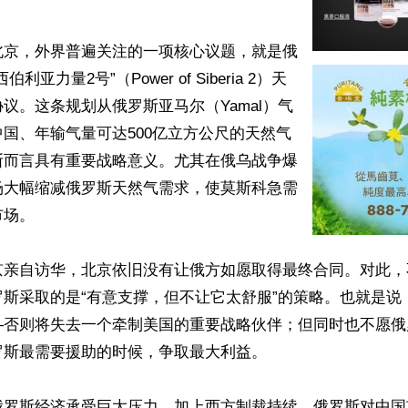
北京，外界普遍关注的一项核心议题，就是俄
利亚力量2号”（Power of Siberia 2）天
议。这条规划从俄罗斯亚马尔（Yamal）气
国、年输气量可达500亿立方公尺的天然气
斯而言具有重要战略意义。尤其在俄乌战争爆
场大幅缩减俄罗斯天然气需求，使莫斯科急需
场。

京亲自访华，北京依旧没有让俄方如愿取得最终合同。对此，
罗斯采取的是“有意支撑，但不让它太舒服”的策略。也就是说
—否则将失去一个牵制美国的重要战略伙伴；但同时也不愿俄
斯最需要援助的时候，争取最大利益。

俄罗斯经济承受巨大压力，加上西方制裁持续，俄罗斯对中国