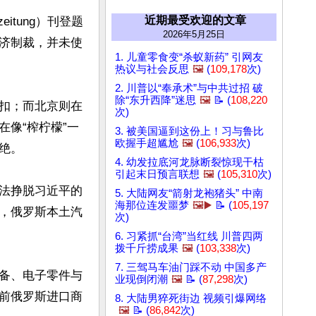
近期最受欢迎的文章
itung）刊登题
2026年5月25日
济制裁，并未使
1. 儿童零食变“杀蚁新药” 引网友
热议与社会反思
🖼️
(
109,178
次)
2. 川普以“奉承术”与中共过招 破
除“东升西降”迷思
🖼️
📝 (
108,220
扣；而北京则在
次)
像“榨柠檬”一
3. 被美国逼到这份上！习与鲁比
欧握手超尴尬
🖼️
(
106,933
次)
。

4. 幼发拉底河龙脉断裂惊现干枯
引起末日预言联想
🖼️
(
105,310
次)
法挣脱习近平的
5. 大陆网友“箭射龙袍猪头” 中南
海那位连发噩梦
🖼️▶️
📝 (
105,197
，俄罗斯本土汽
次)


6. 习紧抓“台湾”当红线 川普四两
拨千斤捞成果
🖼️
(
103,338
次)
7. 三驾马车油门踩不动 中国多产
备、电子零件与
业现倒闭潮
🖼️
📝 (
87,298
次)
前俄罗斯进口商
8. 大陆男猝死街边 视频引爆网络
🖼️
📝 (
86,842
次)