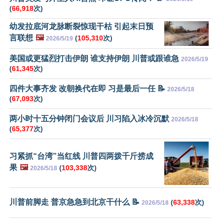
(
66,918
次)
幼发拉底河龙脉断裂惊现干枯 引起末日预
言联想
🖼️
(
105,310
次)
2026/5/19
美国或更猛烈打击伊朗 谁支持伊朗 川普或跟谁急
2026/5/19
(
61,345
次)
四件大事齐发 改朝换代在即 习是最后一任 📝
2026/5/18
(
67,093
次)
两小时十五分钟闭门会议后 川习陷入冰冷沉默
2026/5/18
(
65,377
次)
习紧抓“台湾”当红线 川普四两拨千斤捞成
果
🖼️
(
103,338
次)
2026/5/18
川普前脚走 普京急急到北京干什么 📝
(
63,338
次)
2026/5/18