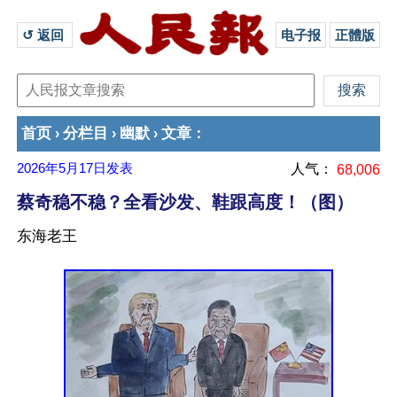
↺ 返回 
电子报
正體版
首页
分栏目
幽默
文章
›
›
›
：
2026年5月17日
发表
人气：
68,006
蔡奇稳不稳？全看沙发、鞋跟高度！（图）
东海老王