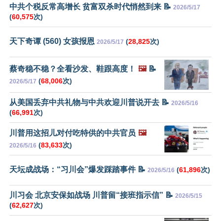
中共个税反常高增长 贫富双杀时代悄然到来 📝
2026/5/17
(
60,575
次)
天下奇谭 (560) 女孩报恩
(
28,825
次)
2026/5/17
蔡奇稳不稳？全看沙发、鞋跟高度！
🖼️
📝
(
68,006
次)
2026/5/17
从美国丢弃中共礼物与中共欢迎川普说开去 📝
2026/5/16
(
66,991
次)
川普用这招儿对付吃特供的中共官员
🖼️
(
83,633
次)
2026/5/16
天坛成战场：“习川会”爆发踩踏事件 📝
(
61,896
次)
2026/5/16
川习会 北京安保如战场 川普留“接班指示信” 📝
2026/5/15
(
62,627
次)