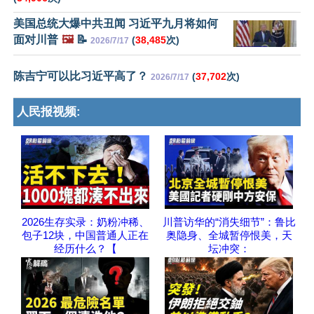
美国总统大爆中共丑闻 习近平九月将如何
面对川普
🖼️
📝
(
38,485
次)
2026/7/17
陈吉宁可以比习近平高了？
(
37,702
次)
2026/7/17
人民报视频:
2026生存实录：奶粉冲稀、
川普访华的“消失细节”：鲁比
包子12块，中国普通人正在
奥隐身、全城暂停恨美，天
经历什么？【
坛冲突：