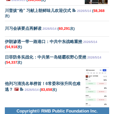
2026/5/15
川普拔“枪” 习献上朝鲜味儿欢迎仪式 📝
(
58,368
2026/5/14
次)
川习会谈要点再解读
(
60,291
次)
2026/5/14
伊朗渗透一带一路港口：中共中东战略重挫
2026/5/14
(
54,918
次)
日菲防务实战化：中共第一岛链霸权野心受挫
2026/5/14
(
54,337
次)
他列习清洗名单榜首！6常委和张升民也难
逃？
🖼️
📝
(
83,658
次)
2026/5/14
Copyright© RMB Public Foundation Inc.