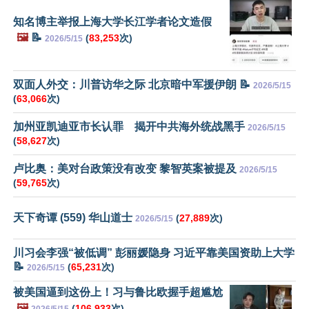
知名博主举报上海大学长江学者论文造假
🖼️
📝
(
83,253
次)
2026/5/15
双面人外交：川普访华之际 北京暗中军援伊朗 📝
2026/5/15
(
63,066
次)
加州亚凯迪亚市长认罪 揭开中共海外统战黑手
2026/5/15
(
58,627
次)
卢比奥：美对台政策没有改变 黎智英案被提及
2026/5/15
(
59,765
次)
天下奇谭 (559) 华山道士
(
27,889
次)
2026/5/15
川习会李强“被低调” 彭丽媛隐身 习近平靠美国资助上大学
📝
(
65,231
次)
2026/5/15
被美国逼到这份上！习与鲁比欧握手超尴尬
🖼️
(
106,933
次)