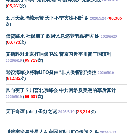
2026/5/20
(
65,261
次)
五月天象持续示警 天下不宁灾难不断 📝
(
66,985
2026/5/20
次)
信贷跳水 社保崩了 政府又忽悠养老靠街坊 📝
2026/5/20
(
66,773
次)
莫斯科对北京打响保卫战 普京习近平川普三国演利
(
65,719
次)
2026/5/19
退役海军少将称UFO疑由“非人类智能”操控
2026/5/19
(
61,585
次)
风向变了？川普北京峰会 中共网络反美潮的幕后算计
(
66,697
次)
2026/5/19
天下奇谭 (561) 圣灯之谜
(
26,314
次)
2026/5/19
川普突发与外星人AI合照 印证UFO传闻？ 📝
2026/5/19