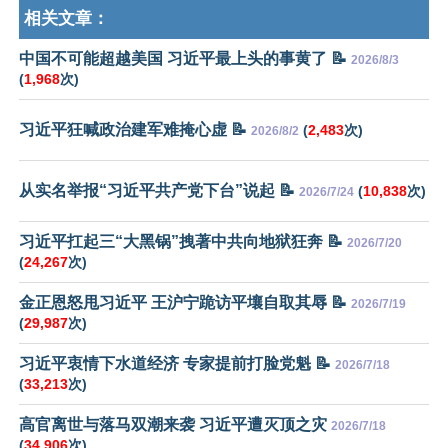
相关文章：
中国不可能超越美国 习近平最上头的事黄了 📝
2026/8/3
(
1,968
次)
习近平狂喊政治建军难掩心虚 📝
(
2,483
次)
2026/8/2
从实名举报“习近平共产党下台”说起 📝
(
10,838
次)
2026/7/24
习近平扛起三“大黑锅”拽著中共向地狱狂奔 📝
2026/7/20
(
24,267
次)
金正恩怒甩习近平 王沪宁跪访平壤自取其辱 📝
2026/7/19
(
29,987
次)
习近平衷情下水道经济 专家提前打脸党魁 📝
2026/7/18
(
33,213
次)
高官离世与落马双潮来袭 习近平遭灭顶之灾
2026/7/18
(
34,906
次)