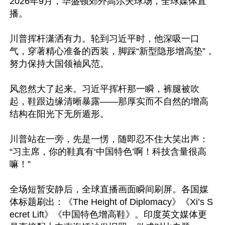
2026年9月，华盛顿郊外高尔夫球场，全球媒体直
播。

川普挥杆潇洒有力。轮到习近平时，他深吸一口
气，穿著精心准备的西装，脚踩“新型隐形增高垫”，
努力保持大国领袖风范。

风忽然大了起来。习近平挥杆那一瞬，裤腿被吹
起，鞋跟边缘清晰暴露——那厚实而不自然的增高
结构在阳光下无所遁形。

川普站在一旁，先是一愣，随即忍不住大笑出声：
“习主席，你的鞋真有‘中国特色’啊！科技含量很高
嘛！”

全场短暂安静后，全球直播画面瞬间刷屏。各国媒
体标题刷出：《The Height of Diplomacy》《Xi’s S
ecret Lift》《中国特色增高鞋》。印度英文媒体更