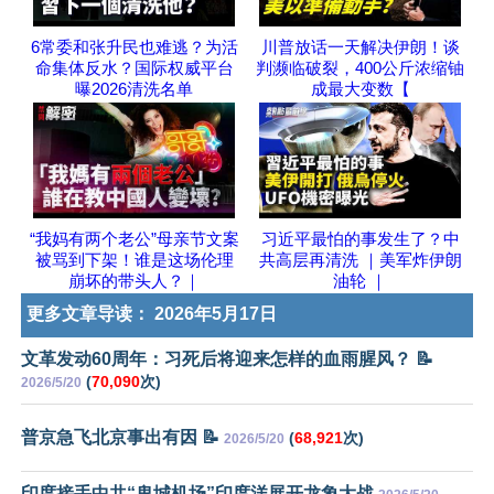
6常委和张升民也难逃？为活
川普放话一天解决伊朗！谈
命集体反水？国际权威平台
判濒临破裂，400公斤浓缩铀
曝2026清洗名单
成最大变数【
“我妈有两个老公”母亲节文案
习近平最怕的事发生了？中
被骂到下架！谁是这场伦理
共高层再清洗 ｜美军炸伊朗
崩坏的带头人？｜
油轮 ｜
更多文章导读：
2026年5月17日
文革发动60周年：习死后将迎来怎样的血雨腥风？ 📝
(
70,090
次)
2026/5/20
普京急飞北京事出有因 📝
(
68,921
次)
2026/5/20
印度接手中共“鬼城机场”印度洋展开龙象大战