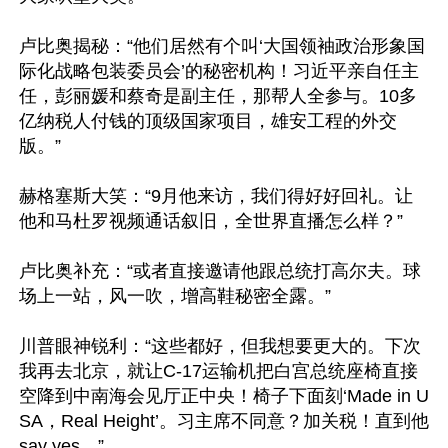
卢比奥揭秘：“他们居然有个叫‘大国领袖政治形象国
际化战略包装委员会’的秘密机构！习近平亲自任主
任，彭丽媛和蔡奇是副主任，那帮人全参与。10多
亿纳税人付钱的顶级国家项目，雄安工程的外交
版。”

赫格塞斯大笑：“9月他来访，我们得好好回礼。让
他和马杜罗视频通话叙旧，全世界直播怎么样？”

卢比奥补充：“或者直接邀请他跟总统打高尔夫。球
场上一站，风一吹，增高鞋秘密全露。”

川普眼神锐利：“这些都好，但我想要更大的。下次
我再去北京，就让C-17运输机把白宫总统座椅直接
空降到中南海会见厅正中央！椅子下面刻‘Made in U
SA，Real Height’。习主席不同意？加关税！直到他
say yes。”
