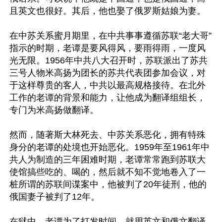
且英文也很好。其后，他也娶了俄罗斯姑娘为妻。

在中苏关系蜜月期里，在中共事事遵循苏联“老大哥”
指示的时期，老谭是要风得风，要雨得雨，一度风
光无限。1956年中共八大召开时，苏联派出了苏共
三号人物米高扬为团长的苏共代表团参加会议，对
于这样尊贵的客人，中共以最高规格接待。在北外
工作的老谭的背景和能力，让他成为翻译组组长，
专门为米高扬做翻译。

然而，随著斯大林死去、中苏关系恶化，拥有特殊
身分的老谭的处境也开始恶化。1959年至1961年中
共人为制造的三年困难时期，老谭常常跑到苏联大
使馆搞些吃的、喝的，然后就不知不觉地卷入了一
桩所谓的苏联间谍案中，他被判了20年徒刑，他的
俄国妻子被判了12年。

在狱中，老谭为了打发时间，就用英文和俄文翻译