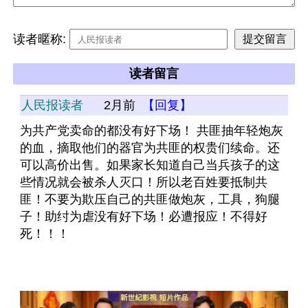
读者暱称:
读者留言
人民报读者
2月前
【回复】
为共产党卖命的都没有好下场！ 共匪抽年轻炮灰
的血，摘取他们的器官为共匪的权贵们续命。还
可以高价出售。如果家长知道自己当兵孩子的这
些情况就会被杀人灭口！所以老百姓要抵制共
匪！不要为欺压自己的共匪做炮灰，工具，狗腿
子！助纣为虐没有好下场！必遭报应！不得好
死！！！