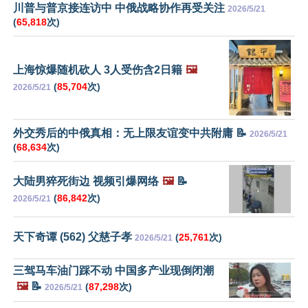
川普与普京接连访中 中俄战略协作再受关注
2026/5/21
(
65,818
次)
上海惊爆随机砍人 3人受伤含2日籍
🖼️
(
85,704
次)
2026/5/21
外交秀后的中俄真相：无上限友谊变中共附庸 📝
2026/5/21
(
68,634
次)
大陆男猝死街边 视频引爆网络
🖼️
📝
(
86,842
次)
2026/5/21
天下奇谭 (562) 父慈子孝
(
25,761
次)
2026/5/21
三驾马车油门踩不动 中国多产业现倒闭潮
🖼️
📝
(
87,298
次)
2026/5/21