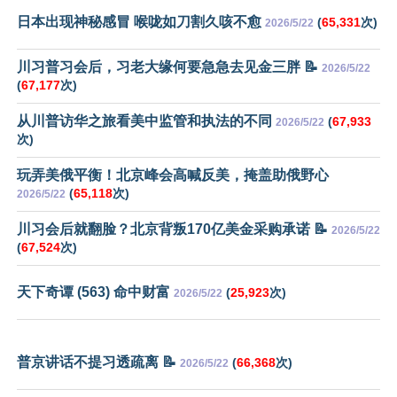
日本出现神秘感冒 喉咙如刀割久咳不愈
(
65,331
次)
2026/5/22
川习普习会后，习老大缘何要急急去见金三胖 📝
2026/5/22
(
67,177
次)
从川普访华之旅看美中监管和执法的不同
(
67,933
2026/5/22
次)
玩弄美俄平衡！北京峰会高喊反美，掩盖助俄野心
(
65,118
次)
2026/5/22
川习会后就翻脸？北京背叛170亿美金采购承诺 📝
2026/5/22
(
67,524
次)
天下奇谭 (563) 命中财富
(
25,923
次)
2026/5/22
普京讲话不提习透疏离 📝
(
66,368
次)
2026/5/22