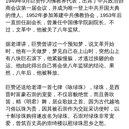
1949年9月巨赞作为佛教界代表，出席了中共政治协
商会议第一届会议，并成为唯一登上中共开国大典
的僧人。1952年参加筹建中共佛教协会，1953年后
一直担任副会长，曾兼任中国佛学院副院长。不
过，文革中，他被关了八年监狱。

据老谭讲，巨赞曾讲过一个预知梦，说文革开始
时，他有一天做梦，梦见自己在上山时，突然山上
有八块巨石滚下，他紧躲慢躲，才逃过挨砸的命
运。他由此得出自己将会坐八年监狱的结论。果
然，八年后，他被释放。

巨赞还送给老谭一首七律《咏绿珠》，绿珠，是西
晋时富豪石崇的宠妾，不仅容貌绝世，而且善吹
笛，精《明君》舞，居众歌妓之首。因为古代越地
习俗以珠为贵，因其被石崇作为交趾采访使时，以
十斛珍珠购得遂改名为绿珠。石崇对绿珠非常宠
爱，曾筑百丈高的崇绮楼以慰绿珠思乡之愁。
