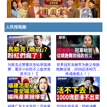
人民报视频:
马斯克点赞重庆东站举国沸
世界冠军吴柳芳为救父母跳
腾，重庆小伙吃不上饭求首
艳舞还债，2026还清40万，
富关注！【
终成体面人！｜
福建广东大水失控！百姓家
2026生存实录：奶粉冲稀、