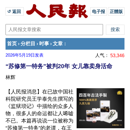
↺ 返回 
电子报
正體版
首页
分栏目
时事
文章
›
›
›
：
2026年5月19日
发表
人气：
53,346
“苏修第一特务”被判20年 女儿靠卖身活命
林辉
【人民报消息】在已故中国社
科院研究员王学泰先生撰写的
《监狱琐记》中描绘的众多人
物，很多人的命运都让人唏嘘
不已。本篇再说说一位被称为
“苏修第一特务”的老谭，在王