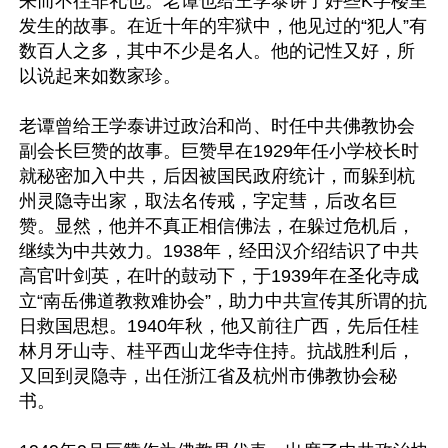
来而不往非礼也。老谭也给王学泰讲了好些K字楼里
发生的故事。在近十年的牢狱中，他见过的“犯人”有
数百人之多，其中不少是名人。他的记性又好，所
以说起来如数家珍。

老谭曾给王学泰讲过政治和尚、时任中共佛教协会
副会长巨赞的故事。巨赞早在1929年任小学校长时
就秘密加入中共，后因被国民政府统计，而躲到杭
州灵隐寺出家，取法名传戒，字定彗，后改名巨
赞。显然，他并不真正相信佛法，在躲过危机后，
继续为中共效力。1938年，经田汉介绍结识了中共
高官叶剑英，在叶的鼓动下，于1939年在圣化寺成
立“南岳佛道教救难协会”，助力中共宣传其所谓的抗
日救国思想。1940年秋，他又前往广西，先后任桂
林月牙山寺、桂平西山龙华寺住持。抗战胜利后，
又回到灵隐寺，出任浙江省及杭州市佛教协会秘
书。
