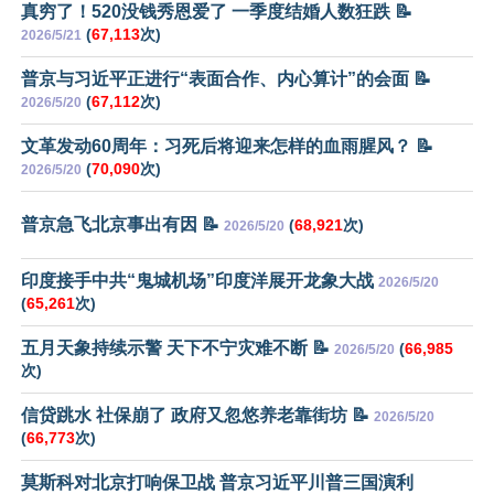
真穷了！520没钱秀恩爱了 一季度结婚人数狂跌 📝
(
67,113
次)
2026/5/21
普京与习近平正进行“表面合作、内心算计”的会面 📝
(
67,112
次)
2026/5/20
文革发动60周年：习死后将迎来怎样的血雨腥风？ 📝
(
70,090
次)
2026/5/20
普京急飞北京事出有因 📝
(
68,921
次)
2026/5/20
印度接手中共“鬼城机场”印度洋展开龙象大战
2026/5/20
(
65,261
次)
五月天象持续示警 天下不宁灾难不断 📝
(
66,985
2026/5/20
次)
信贷跳水 社保崩了 政府又忽悠养老靠街坊 📝
2026/5/20
(
66,773
次)
莫斯科对北京打响保卫战 普京习近平川普三国演利