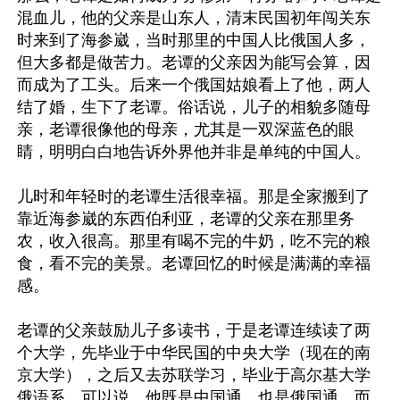
混血儿，他的父亲是山东人，清末民国初年闯关东
时来到了海参崴，当时那里的中国人比俄国人多，
但大多都是做苦力。老谭的父亲因为能写会算，因
而成为了工头。后来一个俄国姑娘看上了他，两人
结了婚，生下了老谭。俗话说，儿子的相貌多随母
亲，老谭很像他的母亲，尤其是一双深蓝色的眼
睛，明明白白地告诉外界他并非是单纯的中国人。

儿时和年轻时的老谭生活很幸福。那是全家搬到了
靠近海参崴的东西伯利亚，老谭的父亲在那里务
农，收入很高。那里有喝不完的牛奶，吃不完的粮
食，看不完的美景。老谭回忆的时候是满满的幸福
感。

老谭的父亲鼓励儿子多读书，于是老谭连续读了两
个大学，先毕业于中华民国的中央大学（现在的南
京大学），之后又去苏联学习，毕业于高尔基大学
俄语系。可以说，他既是中国通，也是俄国通，而