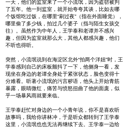
一天，他们的监室来了一个小流氓，因为盗窃被判
了五年。他一到监室，就开始夸夸其谈，比如去哪
个饭馆吃过饭，在哪里“刷过夜”（指在外面睡觉），
哪里偷了多少钱，拍过几个婆子（指与陌生女孩交
往）。虽然作为中年人，王学泰和老谭并不感兴
趣，但因为监室就那么大，其他人都感兴趣，他们
不听也得听。

突然，小流氓说到在海淀区北外“拍两个洋妞”时，王
学泰感到自己的床板颤抖了一下，他侧身一看，发
现坐在身边的老谭全身处于紧张状态，脸色变得十
分难看。听著小流氓的污言秽语，他头上开始青筋
暴露，眼睛微红，痛苦与愤怒扭曲了他的面庞，似
乎一场暴风雨就要来临。

王学泰赶忙对身边的一个小青年说，你不是喜欢听
故事吗，我给你讲林冲，于是听众都转到了王学泰
这里，小流氓也也无法再继续下去。王学泰一边给