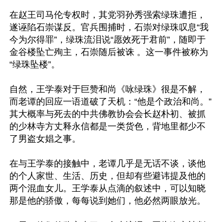
在赵王司马伦专权时，其党羽孙秀强索绿珠遭拒，
遂诬陷石崇谋反。官兵围捕时，石崇对绿珠叹息“我
今为尔得罪”，绿珠流泪说“愿效死于君前”，随即于
金谷楼坠亡殉主，石崇随后被诛 。这一事件被称为
“绿珠坠楼”。

自然，王学泰对于巨赞和尚《咏绿珠》很是不解，
而老谭的回应一语道破了天机：“他是个政治和尚。”
其大概率与死去的中共佛教协会会长赵朴初、被抓
的少林寺方丈释永信都是一类货色，背地里都少不
了男盗女娼之事。

在与王学泰的接触中，老谭几乎是无话不谈，谈他
的个人家世、生活、历史，但却有些避讳提及他的
两个混血女儿。王学泰从点滴的叙述中，可以知晓
那是他的骄傲，每每说到她们，他必然两眼放光。
