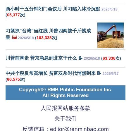
两小时十五分钟闭门会议后 川习陷入冰冷沉默
2026/5/18
(
65,377
次)
习紧抓“台湾”当红线 川普四两拨千斤捞成
果
🖼️
(
103,338
次)
2026/5/18
川普前脚走 普京急急到北京干什么 📝
(
63,338
次)
2026/5/18
中共个税反常高增长 贫富双杀时代悄然到来 📝
2026/5/17
(
60,575
次)
Copyright© RMB Public Foundation Inc.
All Rights Reserved
人民报网站服务条款
关于我们
反馈信箱：
editor@renminbao.com