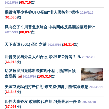
(
65,719
次)
2026/5/19
退役海军少将称UFO疑由“非人类智能”操控
2026/5/19
(
61,585
次)
风向变了？川普北京峰会 中共网络反美潮的幕后算计
(
66,697
次)
2026/5/19
天下奇谭 (561) 圣灯之谜
(
26,314
次)
2026/5/19
川普突发与外星人AI合照 印证UFO传闻？ 📝
2026/5/19
(
66,918
次)
幼发拉底河龙脉断裂惊现干枯 引起末日预
言联想
🖼️
(
105,310
次)
2026/5/19
美国或更猛烈打击伊朗 谁支持伊朗 川普或跟谁急
2026/5/19
(
61,345
次)
四件大事齐发 改朝换代在即 习是最后一任 📝
2026/5/18
(
67,093
次)