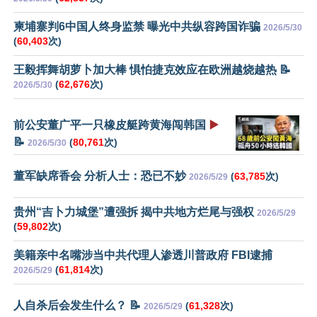
柬埔寨判6中国人终身监禁 曝光中共纵容跨国诈骗
2026/5/30
(
60,403
次)
王毅挥舞胡萝卜加大棒 惧怕捷克效应在欧洲越烧越热 📝
(
62,676
次)
2026/5/30
前公安董广平一只橡皮艇跨黄海闯韩国
▶️
📝
(
80,761
次)
2026/5/30
董军缺席香会 分析人士：恐已不妙
(
63,785
次)
2026/5/29
贵州“吉卜力城堡”遭强拆 揭中共地方烂尾与强权
2026/5/29
(
59,802
次)
美籍亲中名嘴涉当中共代理人渗透川普政府 FBI逮捕
(
61,814
次)
2026/5/29
人自杀后会发生什么？ 📝
(
61,328
次)
2026/5/29