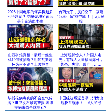
2026中国电车为何卖得越多
台商走了，厦门空了，福建
亏得越多？ 销量爆增的背后
“台湾小镇”成空城 ！｜ #人民
是车企滴血求生
报
山西矿难真相：最后一丝生
上海现状惊人！外国人走
机如何被掐断？明知瓦斯超
光，有钱人大量移民海外，
标为何不跑？上级检查
萧条、失业、破产，……
埃博拉病毒真的不会空气传
中国经济爆返贫潮，消费出
播？世卫发布最高警报 埃博
现反常现象！｜ #人民报
拉病毒恐全球蔓延?