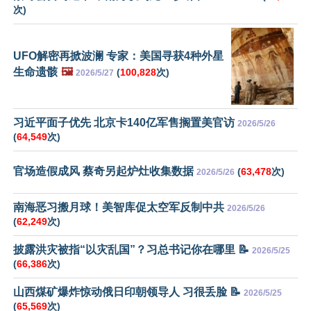
次)
UFO解密再掀波澜 专家：美国寻获4种外星
生命遗骸
🖼️
(
100,828
次)
2026/5/27
习近平面子优先 北京卡140亿军售搁置美官访
2026/5/26
(
64,549
次)
官场造假成风 蔡奇另起炉灶收集数据
(
63,478
次)
2026/5/26
南海恶习搬月球！美智库促太空军反制中共
2026/5/26
(
62,249
次)
披露洪灾被指“以灾乱国”？习总书记你在哪里 📝
2026/5/25
(
66,386
次)
山西煤矿爆炸惊动俄日印朝领导人 习很丢脸 📝
2026/5/25
(
65,569
次)