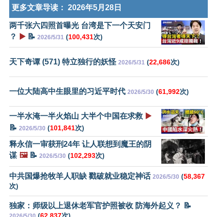
更多文章导读：
2026年5月28日
两千张六四照首曝光 台湾是下一个天安门
？
▶️
📝
(
100,431
次)
2026/5/31
天下奇谭 (571) 特立独行的妖怪
(
22,686
次)
2026/5/31
一位大陆高中生眼里的习近平时代
(
61,992
次)
2026/5/30
一半水淹一半火焰山 大半个中国在求救
▶️
📝
(
101,841
次)
2026/5/30
释永信一审获刑24年 让人联想到魔王的阴
谋
🖼️
📝
(
102,293
次)
2026/5/30
中共国爆抢牧羊人职缺 戳破就业稳定神话
(
58,367
2026/5/30
次)
独家：师级以上退休老军官护照被收 防海外起义？ 📝
(
62,837
次)
2026/5/30