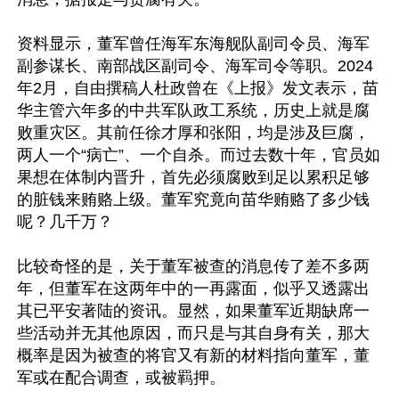
资料显示，董军曾任海军东海舰队副司令员、海军
副参谋长、南部战区副司令、海军司令等职。2024
年2月，自由撰稿人杜政曾在《上报》发文表示，苗
华主管六年多的中共军队政工系统，历史上就是腐
败重灾区。其前任徐才厚和张阳，均是涉及巨腐，
两人一个“病亡”、一个自杀。而过去数十年，官员如
果想在体制内晋升，首先必须腐败到足以累积足够
的脏钱来贿赂上级。董军究竟向苗华贿赂了多少钱
呢？几千万？

比较奇怪的是，关于董军被查的消息传了差不多两
年，但董军在这两年中的一再露面，似乎又透露出
其已平安著陆的资讯。显然，如果董军近期缺席一
些活动并无其他原因，而只是与其自身有关，那大
概率是因为被查的将官又有新的材料指向董军，董
军或在配合调查，或被羁押。
