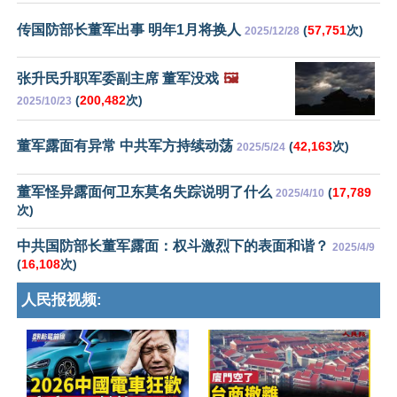
传国防部长董军出事 明年1月将换人
(
57,751
次)
2025/12/28
张升民升职军委副主席 董军没戏
🖼️
(
200,482
次)
2025/10/23
董军露面有异常 中共军方持续动荡
(
42,163
次)
2025/5/24
董军怪异露面何卫东莫名失踪说明了什么
(
17,789
2025/4/10
次)
中共国防部长董军露面：权斗激烈下的表面和谐？
2025/4/9
(
16,108
次)
人民报视频: