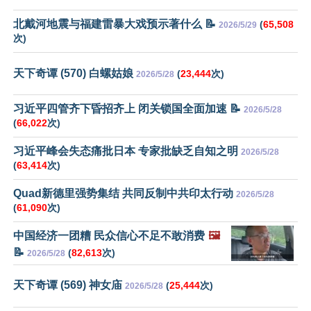
北戴河地震与福建雷暴大戏预示著什么 📝
(
65,508
2026/5/29
次)
天下奇谭 (570) 白螺姑娘
(
23,444
次)
2026/5/28
习近平四管齐下昏招齐上 闭关锁国全面加速 📝
2026/5/28
(
66,022
次)
习近平峰会失态痛批日本 专家批缺乏自知之明
2026/5/28
(
63,414
次)
Quad新德里强势集结 共同反制中共印太行动
2026/5/28
(
61,090
次)
中国经济一团糟 民众信心不足不敢消费
🖼️
📝
(
82,613
次)
2026/5/28
天下奇谭 (569) 神女庙
(
25,444
次)
2026/5/28