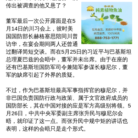
传出被调查的他又悬了？

董军最后一次公开露面是在5
月14日的川习会上，彼时美
国国防部长赫格塞思陪同川普
访华，在宴会期间两人还曾通
过翻译简短交谈。而在5月25日的习近平与巴基斯坦
总理夏巴兹的会晤中，董军并未出席。由于在座的
还有巴基斯坦国防军司令兼陆军参谋长穆尼尔，董
军的缺席引起了外界的质疑。

不过，作为巴基斯坦最高军事指挥官的穆尼尔，并
非巴国负责国防行政与政策、属于文官政府成员的
国防部长，其在中国对接的应是军方高级别将领。5
月26日，中共中央军委副主席张升民与穆尼尔会
晤，就印证了这一点。而张升民中规中矩的讲话也
表明，这样的会晤只是走个形式。
