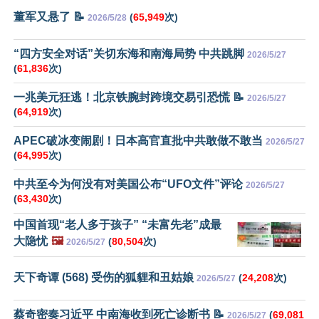
董军又悬了 📝
(
65,949
次)
2026/5/28
“四方安全对话”关切东海和南海局势 中共跳脚
2026/5/27
(
61,836
次)
一兆美元狂逃！北京铁腕封跨境交易引恐慌 📝
2026/5/27
(
64,919
次)
APEC破冰变闹剧！日本高官直批中共敢做不敢当
2026/5/27
(
64,995
次)
中共至今为何没有对美国公布“UFO文件”评论
2026/5/27
(
63,430
次)
中国首现“老人多于孩子” “未富先老”成最
大隐忧
🖼️
(
80,504
次)
2026/5/27
天下奇谭 (568) 受伤的狐貍和丑姑娘
(
24,208
次)
2026/5/27
蔡奇密奏习近平 中南海收到死亡诊断书 📝
(
69,081
2026/5/27