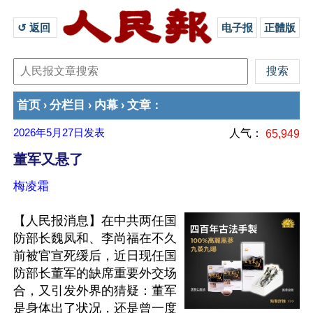
↺ 返回 
电子报
正體版
首页
分栏目
内幕
文章
›
›
›
：
2026年5月27日
发表
人气：
65,949
董军又悬了
梅凌霜
【人民报消息】在中共两任国
防部长魏凤和、李尚福在不久
前被官宣死缓后，近日现任国
防部长董军的缺席重要外交场
合，又引发外界的猜疑：董军
是身体出了状况，还是曾一度