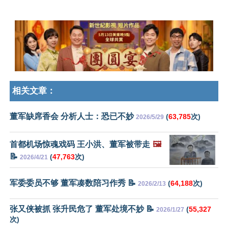
相关文章：
董军缺席香会 分析人士：恐已不妙
(
63,785
次)
2026/5/29
首都机场惊魂戏码 王小洪、董军被带走
🖼️
📝
(
47,763
次)
2026/4/21
军委委员不够 董军凑数陪习作秀 📝
(
64,188
次)
2026/2/13
张又侠被抓 张升民危了 董军处境不妙 📝
(
55,327
2026/1/27
次)