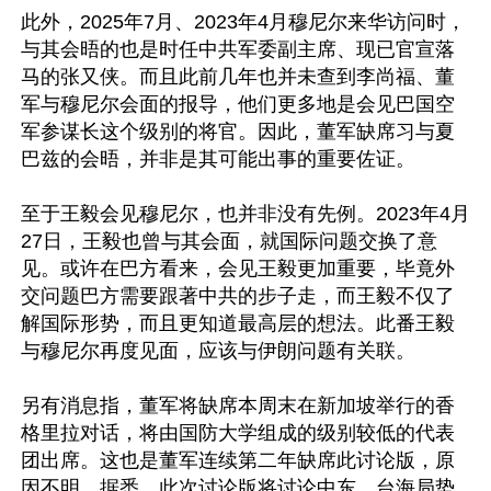
此外，2025年7月、2023年4月穆尼尔来华访问时，
与其会晤的也是时任中共军委副主席、现已官宣落
马的张又侠。而且此前几年也并未查到李尚福、董
军与穆尼尔会面的报导，他们更多地是会见巴国空
军参谋长这个级别的将官。因此，董军缺席习与夏
巴兹的会晤，并非是其可能出事的重要佐证。

至于王毅会见穆尼尔，也并非没有先例。2023年4月
27日，王毅也曾与其会面，就国际问题交换了意
见。或许在巴方看来，会见王毅更加重要，毕竟外
交问题巴方需要跟著中共的步子走，而王毅不仅了
解国际形势，而且更知道最高层的想法。此番王毅
与穆尼尔再度见面，应该与伊朗问题有关联。

另有消息指，董军将缺席本周末在新加坡举行的香
格里拉对话，将由国防大学组成的级别较低的代表
团出席。这也是董军连续第二年缺席此讨论版，原
因不明。据悉，此次讨论版将讨论中东、台海局势