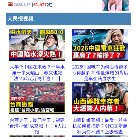
🖼️
(
61,577
次)
2026/1/15
人民报视频:
大半个中国在求救？一半水
2026中国电车为何卖得越多
淹一半火焰山，救灾也犯
亏得越多？ 销量爆增的背后
法？武汉万鸭出逃！ 【
是车企滴血求生
台商走了，厦门空了，福建
山西矿难真相：最后一丝生
“台湾小镇”成空城 ！｜ #人民
机如何被掐断？明知瓦斯超
报
标为何不跑？上级检查