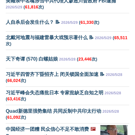
美籍亲中名嘴涉当中共代理人渗透川普政府 FBI逮捕
(
61,816
次)
2026/5/29
人自杀后会发生什么？ 📝
(
61,330
次)
2026/5/29
北戴河地震与福建雷暴大戏预示著什么 📝
(
65,511
2026/5/29
次)
天下奇谭 (570) 白螺姑娘
(
23,446
次)
2026/5/28
习近平四管齐下昏招齐上 闭关锁国全面加速 📝
2026/5/28
(
66,024
次)
习近平峰会失态痛批日本 专家批缺乏自知之明
2026/5/28
(
63,416
次)
Quad新德里强势集结 共同反制中共印太行动
2026/5/28
(
61,092
次)
中国经济一团糟 民众信心不足不敢消费
🖼️