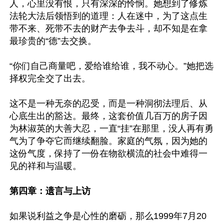
人，心里没有恨，只有深深的怜悯。她想到了修炼
法轮大法后领悟到的道理：人在迷中，为了这点生
带不来、死带不去的财产去争去斗，却不知是在拿
最珍贵的“德”去交换。

“你们自己商量吧，爱给谁给谁，我不动心。”她把选
择权完全交了出去。

这不是一种无奈的忍受，而是一种洞彻法理后、从
心底生出的豁达。最终，这套价值几百万的房子因
为林淑英的大善大忍，一直“挂”在那里，没人再有勇
气为了争夺它而继续翻脸。家庭的气氛，因为她的
这份气度，保持了一份在物欲横流的社会中难得一
见的祥和与温暖。

第四章：遗言与上访
如果说利益之争是心性的磨砺，那么1999年7月20