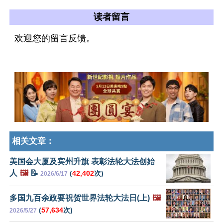
读者留言
欢迎您的留言反馈。
相关文章：
美国会大厦及宾州升旗 表彰法轮大法创始
人
🖼️
📝
(
42,402
次)
2026/6/17
多国九百余政要祝贺世界法轮大法日(上)
🖼️
(
57,634
次)
2026/5/27