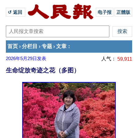
↺ 返回 
电子报
正體版
首页
分栏目
专题
文章
›
›
›
：
2026年5月29日
发表
人气：
59,911
生命绽放奇迹之花（多图）