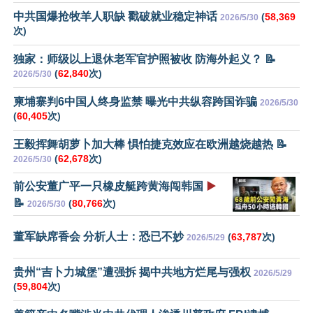
中共国爆抢牧羊人职缺 戳破就业稳定神话
(
58,369
2026/5/30
次)
独家：师级以上退休老军官护照被收 防海外起义？ 📝
(
62,840
次)
2026/5/30
柬埔寨判6中国人终身监禁 曝光中共纵容跨国诈骗
2026/5/30
(
60,405
次)
王毅挥舞胡萝卜加大棒 惧怕捷克效应在欧洲越烧越热 📝
(
62,678
次)
2026/5/30
前公安董广平一只橡皮艇跨黄海闯韩国
▶️
📝
(
80,766
次)
2026/5/30
董军缺席香会 分析人士：恐已不妙
(
63,787
次)
2026/5/29
贵州“吉卜力城堡”遭强拆 揭中共地方烂尾与强权
2026/5/29
(
59,804
次)