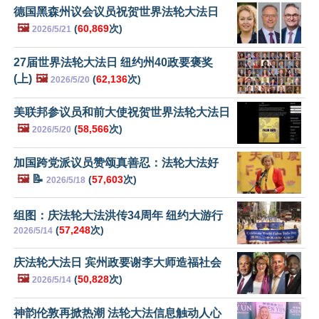
德国黑森州议会议员祝贺世界法轮大法日
🖼️
(
60,869
次)
2026/5/21
27届世界法轮大法日 纽约州40政要褒奖
(上)
🖼️
(
62,136
次)
2026/5/20
美联邦参议员和前大使祝贺世界法轮大法日
🖼️
(
58,566
次)
2026/5/20
加国跨党派议员赞颂真善忍：法轮大法好
🖼️
📝
(
57,603
次)
2026/5/18
组图：庆法轮大法洪传34周年 纽约大游行
(
57,248
次)
2026/5/14
庆法轮大法日 宾州政要谢李大师造福社会
🖼️
(
50,828
次)
2026/5/14
神韵伦敦再掀热潮 法轮大法信息触动人心