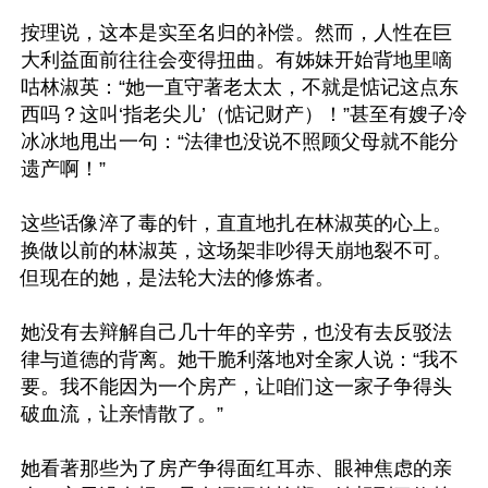
按理说，这本是实至名归的补偿。然而，人性在巨
大利益面前往往会变得扭曲。有姊妹开始背地里嘀
咕林淑英：“她一直守著老太太，不就是惦记这点东
西吗？这叫‘指老尖儿’（惦记财产）！”甚至有嫂子冷
冰冰地甩出一句：“法律也没说不照顾父母就不能分
遗产啊！”

这些话像淬了毒的针，直直地扎在林淑英的心上。
换做以前的林淑英，这场架非吵得天崩地裂不可。
但现在的她，是法轮大法的修炼者。

她没有去辩解自己几十年的辛劳，也没有去反驳法
律与道德的背离。她干脆利落地对全家人说：“我不
要。我不能因为一个房产，让咱们这一家子争得头
破血流，让亲情散了。”

她看著那些为了房产争得面红耳赤、眼神焦虑的亲