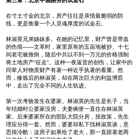
第三章：北京中轴路旁的试金石
在寸土寸金的北京，房产往往是亲情最脆弱的防
线，更是衡量一个人灵魂厚度的试金石。

林淑英兄弟姊妹多。在她的记忆里，财产曾是带血
的伤痕——文革时，家里原有的五亩地被抄、十七
间老宅被推倒，随后中共以不到一万元的价格强制
将土地房产“征走”。这种一夜返贫的创伤，让家中的
同辈人对物质财产有著一种近乎执著的看重。然
而，修炼后的林淑英，却在两次巨大的利益博弈
中，走出了完全不同的人生轨迹。

第一次考验发生在婆家。林淑英的先生是长子，当
年结婚时公婆家没房，夫妻俩便一直住在林淑英
家。后来婆家所在的部队大院分房，按政策，先生
理应分得一套。然而，婆婆却私下找林淑英谈，意
思很冷酷：这房子如果给了老大，那一直跟著老两