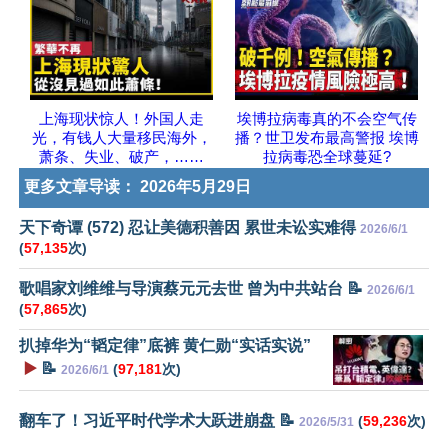
上海现状惊人！外国人走
埃博拉病毒真的不会空气传
光，有钱人大量移民海外，
播？世卫发布最高警报 埃博
萧条、失业、破产，……
拉病毒恐全球蔓延?
更多文章导读：
2026年5月29日
天下奇谭 (572) 忍让美德积善因 累世未讼实难得
2026/6/1
(
57,135
次)
歌唱家刘维维与导演蔡元元去世 曾为中共站台 📝
2026/6/1
(
57,865
次)
扒掉华为“韬定律”底裤 黄仁勋“实话实说”
▶️
📝
(
97,181
次)
2026/6/1
翻车了！习近平时代学术大跃进崩盘 📝
(
59,236
次)
2026/5/31