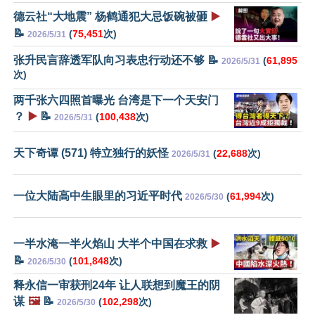
德云社“大地震” 杨鹤通犯大忌饭碗被砸
▶️
📝
(
75,451
次)
2026/5/31
张升民言辞透军队向习表忠行动还不够 📝
(
61,895
2026/5/31
次)
两千张六四照首曝光 台湾是下一个天安门
？
▶️
📝
(
100,438
次)
2026/5/31
天下奇谭 (571) 特立独行的妖怪
(
22,688
次)
2026/5/31
一位大陆高中生眼里的习近平时代
(
61,994
次)
2026/5/30
一半水淹一半火焰山 大半个中国在求救
▶️
📝
(
101,848
次)
2026/5/30
释永信一审获刑24年 让人联想到魔王的阴
谋
🖼️
📝
(
102,298
次)
2026/5/30