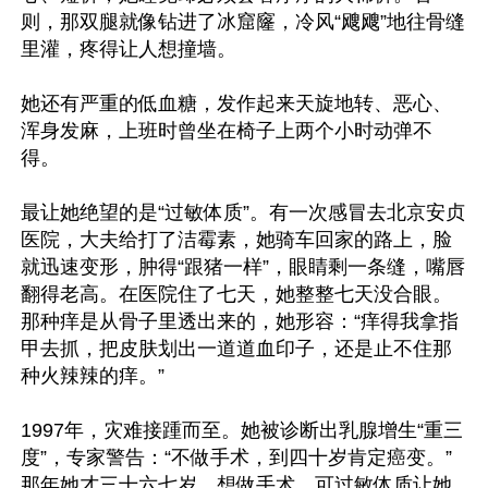
则，那双腿就像钻进了冰窟窿，冷风“飕飕”地往骨缝
里灌，疼得让人想撞墙。

她还有严重的低血糖，发作起来天旋地转、恶心、
浑身发麻，上班时曾坐在椅子上两个小时动弹不
得。

最让她绝望的是“过敏体质”。有一次感冒去北京安贞
医院，大夫给打了洁霉素，她骑车回家的路上，脸
就迅速变形，肿得“跟猪一样”，眼睛剩一条缝，嘴唇
翻得老高。在医院住了七天，她整整七天没合眼。
那种痒是从骨子里透出来的，她形容：“痒得我拿指
甲去抓，把皮肤划出一道道血印子，还是止不住那
种火辣辣的痒。”

1997年，灾难接踵而至。她被诊断出乳腺增生“重三
度”，专家警告：“不做手术，到四十岁肯定癌变。”
那年她才三十六七岁。想做手术，可过敏体质让她