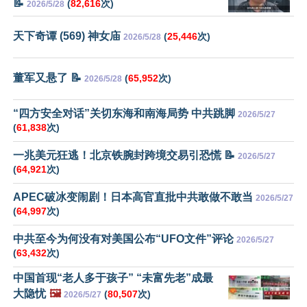
📝
(
82,616
次)
2026/5/28
天下奇谭 (569) 神女庙
(
25,446
次)
2026/5/28
董军又悬了 📝
(
65,952
次)
2026/5/28
“四方安全对话”关切东海和南海局势 中共跳脚
2026/5/27
(
61,838
次)
一兆美元狂逃！北京铁腕封跨境交易引恐慌 📝
2026/5/27
(
64,921
次)
APEC破冰变闹剧！日本高官直批中共敢做不敢当
2026/5/27
(
64,997
次)
中共至今为何没有对美国公布“UFO文件”评论
2026/5/27
(
63,432
次)
中国首现“老人多于孩子” “未富先老”成最
大隐忧
🖼️
(
80,507
次)
2026/5/27