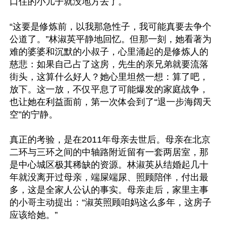
口住的小儿子就没地方去了。

“这要是修炼前，以我那急性子，我可能真要去争个
公道了。”林淑英平静地回忆。但那一刻，她看著为
难的婆婆和沉默的小叔子，心里涌起的是修炼人的
慈悲：如果自己占了这房，先生的亲兄弟就要流落
街头，这算什么好人？她心里坦然一想：算了吧，
放下。这一放，不仅平息了可能爆发的家庭战争，
也让她在利益面前，第一次体会到了“退一步海阔天
空”的宁静。

真正的考验，是在2011年母亲去世后。母亲在北京
二环与三环之间的中轴路附近留有一套两居室，那
是中心城区极其稀缺的资源。林淑英从结婚起几十
年就没离开过母亲，端屎端尿、照顾陪伴，付出最
多，这是全家人公认的事实。母亲走后，家里主事
的小哥主动提出：“淑英照顾咱妈这么多年，这房子
应该给她。”
