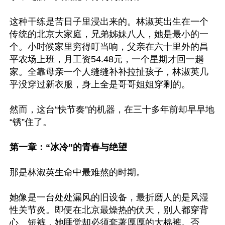
这种干练是苦日子里浸出来的。林淑英出生在一个
传统的北京大家庭，兄弟姊妹八人，她是最小的一
个。小时候家里穷得叮当响，父亲在六十里外的昌
平农场上班，月工资54.48元，一个星期才回一趟
家。全靠母亲一个人缝缝补补拉扯孩子，林淑英几
乎没穿过新衣服，身上全是哥哥姐姐穿剩的。

然而，这台“快节奏”的机器，在三十多年前却早早地
“锈”住了。

第一章：“冰冷”的青春与绝望
那是林淑英生命中最难熬的时期。

她像是一台处处漏风的旧设备，最折磨人的是风湿
性关节炎。即便在北京最燥热的伏天，别人都穿背
心、短裤，她睡觉却必须套著厚厚的大棉裤。否