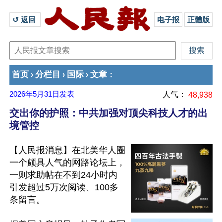
↺ 返回 
电子报
正體版
首页
分栏目
国际
文章
›
›
›
：
2026年5月31日
发表
人气：
48,938
交出你的护照：中共加强对顶尖科技人才的出
境管控
【人民报消息】在北美华人圈
一个颇具人气的网路论坛上，
一则求助帖在不到24小时内
引发超过5万次阅读、100多
条留言。
