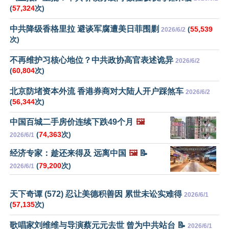
(
57,324
次)
中共降级香格里拉 避谈军腐遭美日菲围剿
(
55,539
2026/6/2
次)
不再维护习核心地位？中共政协高官表述诡异
2026/6/2
(
60,804
次)
北京防堵资本外流 香港券商对大陆人开户踩煞车
2026/6/2
(
56,344
次)
中国百城二手房价连续下跌49个月
🖼️
(
74,363
次)
2026/6/1
经济专家：趁还来得及 远离中国
🖼️
📝
(
79,200
次)
2026/6/1
天下奇谭 (572) 忍让美德积善因 累世未讼实难得
2026/6/1
(
57,135
次)
歌唱家刘维维与导演蔡元元去世 曾为中共站台 📝
2026/6/1