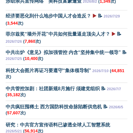
涉助亲共宣传网络 美科技富豪遭查
(
1,349
次)
2026/8/2
经济要恶化到什么地步中国人才会造反？
▶️
📝
2026/7/29
(
3,544
次)
菲尔兹奖“墙外开花”中共如何批量逼走顶尖人才？
▶️
📝
(
7,860
次)
2026/7/26
中共出炉《意见》拟加强管控 内含“坚持集中统一领导” 📝
(
10,400
次)
2026/7/25
科技大会图片再证习要遵守“集体领导制”
(
44,851
2026/7/10
次)
中共管控加剧：社团新规8月施行 须建党组织 📝
2026/7/7
(
35,182
次)
中共疯狂囤稀土 西方国防科技命脉陷断供危机 📝
2026/6/5
(
57,607
次)
研究：中共官方宣传语料已渗透全球人工智慧系统
(
56,914
次)
2026/5/21