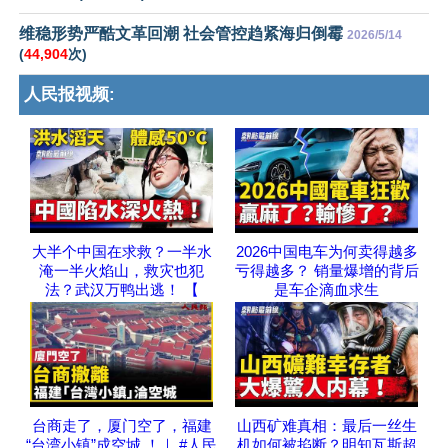
维稳形势严酷文革回潮 社会管控趋紧海归倒霉
2026/5/14
(
44,904
次)
人民报视频:
大半个中国在求救？一半水
2026中国电车为何卖得越多
淹一半火焰山，救灾也犯
亏得越多？ 销量爆增的背后
法？武汉万鸭出逃！ 【
是车企滴血求生
台商走了，厦门空了，福建
山西矿难真相：最后一丝生
“台湾小镇”成空城 ！｜ #人民
机如何被掐断？明知瓦斯超