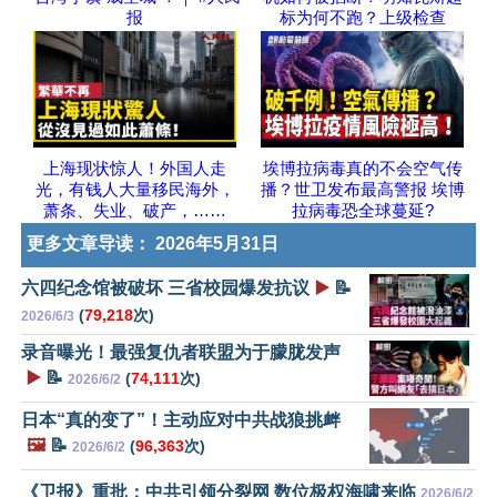
报
标为何不跑？上级检查
上海现状惊人！外国人走
埃博拉病毒真的不会空气传
光，有钱人大量移民海外，
播？世卫发布最高警报 埃博
萧条、失业、破产，……
拉病毒恐全球蔓延?
更多文章导读：
2026年5月31日
六四纪念馆被破坏 三省校园爆发抗议
▶️
📝
(
79,218
次)
2026/6/3
录音曝光！最强复仇者联盟为于朦胧发声
▶️
📝
(
74,111
次)
2026/6/2
日本“真的变了”！主动应对中共战狼挑衅
🖼️
📝
(
96,363
次)
2026/6/2
《卫报》重批：中共引领分裂网 数位极权海啸来临
2026/6/2