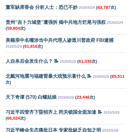
董军缺席香会 分析人士：恐已不妙
(
63,787
次)
2026/5/29
贵州“吉卜力城堡”遭强拆 揭中共地方烂尾与强权
2026/5/29
(
59,804
次)
美籍亲中名嘴涉当中共代理人渗透川普政府 FBI逮捕
(
61,816
次)
2026/5/29
人自杀后会发生什么？ 📝
(
61,330
次)
2026/5/29
北戴河地震与福建雷暴大戏预示著什么 📝
(
65,511
2026/5/29
次)
天下奇谭 (570) 白螺姑娘
(
23,446
次)
2026/5/28
习近平四管齐下昏招齐上 闭关锁国全面加速 📝
2026/5/28
(
66,024
次)
习近平峰会失态痛批日本 专家批缺乏自知之明
2026/5/28