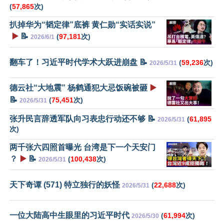
(
57,865
次)
扒掉华为“韬定律”底裤 黄仁勋“实话实说”
▶️
📝
(
97,181
次)
2026/6/1
翻车了！习近平时代学术大跃进崩盘 📝
(
59,236
次)
2026/5/31
德云社“大地震” 杨鹤通犯大忌饭碗被砸
▶️
📝
(
75,451
次)
2026/5/31
张升民言辞透军队向习表忠行动还不够 📝
(
61,895
2026/5/31
次)
两千张六四照首曝光 台湾是下一个天安门
？
▶️
📝
(
100,438
次)
2026/5/31
天下奇谭 (571) 特立独行的妖怪
(
22,688
次)
2026/5/31
一位大陆高中生眼里的习近平时代
(
61,994
次)
2026/5/30