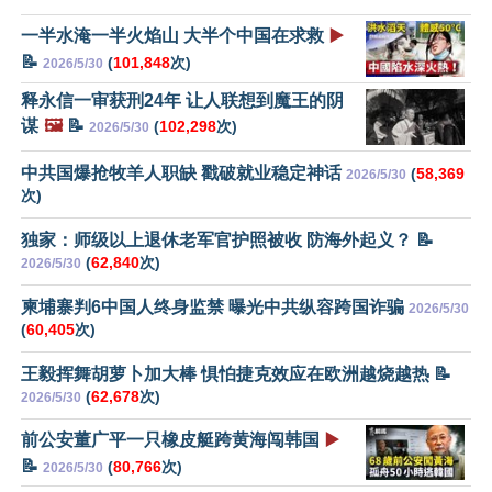
一半水淹一半火焰山 大半个中国在求救
▶️
📝
(
101,848
次)
2026/5/30
释永信一审获刑24年 让人联想到魔王的阴
谋
🖼️
📝
(
102,298
次)
2026/5/30
中共国爆抢牧羊人职缺 戳破就业稳定神话
(
58,369
2026/5/30
次)
独家：师级以上退休老军官护照被收 防海外起义？ 📝
(
62,840
次)
2026/5/30
柬埔寨判6中国人终身监禁 曝光中共纵容跨国诈骗
2026/5/30
(
60,405
次)
王毅挥舞胡萝卜加大棒 惧怕捷克效应在欧洲越烧越热 📝
(
62,678
次)
2026/5/30
前公安董广平一只橡皮艇跨黄海闯韩国
▶️
📝
(
80,766
次)
2026/5/30