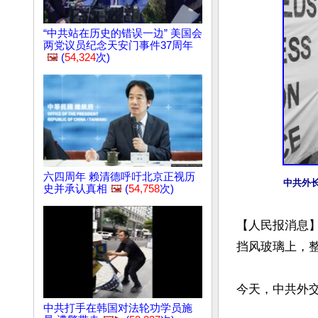
“中共站在历史的错误一边” 美国会
两党议员纪念天安门事件37周年
🖼️
(
54,324
次)
六四周年 赖清德呼吁北京正视历
中共外
史并承认真相
🖼️
(
54,758
次)
【人民报消息
挡风玻璃上，整
今天，中共外交
中共打手在韩国对法轮功学员施