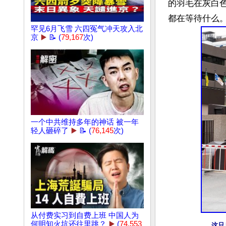
的羽毛在灰白
罕见6月飞雪 六四冤气冲天攻入北
京
▶️
📝 (
79,167
次)
一个中共维持多年的神话 被一年
轻人砸碎了
▶️
📝 (
76,145
次)
从付费实习到自费上班 中国人为
何明知火坑还往里跳？
▶️
(
74,553
这只