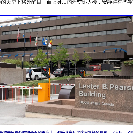
色的天空下格外醒目。而它身后的外交部大楼，安静得有些异
乌鸦停留在外交部外面的平台上，似乎觉察到了这里异样的氛围。（大纪元／Ev