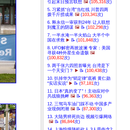
引起末日预言联想
🖼️
(
105,316
次)
5. 习紧抓“台湾”当红线 川普四两
拨千斤捞成果
🖼️
(
103,341
次)
6. 释永信一审获刑24年 让人联想
到魔王的阴谋
🖼️
📝 (
102,298
次)
7. 一半水淹一半火焰山 大半个中
国在求救
▶️
📝 (
101,848
次)
8. UFO解密再掀波澜 专家：美国
寻获4种外星生命遗骸
🖼️
(
100,832
次)
9. 两千张六四照首曝光 台湾是下
一个天安门？
▶️
📝 (
100,438
次)
10. 扒掉华为“韬定律”底裤 黄仁勋
“实话实说”
▶️
📝 (
97,181
次)
11. 日本“真的变了”！主动应对中
共战狼挑衅
🖼️
📝 (
96,363
次)
12. 三驾马车油门踩不动 中国多产
业现倒闭潮
🖼️
📝 (
87,300
次)
13. 大陆男猝死街边 视频引爆网络
🖼️
📝 (
86,844
次)
14. 上海惊爆随机砍人 3人受伤含2