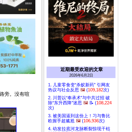
近期最受欢迎的文章
2026年6月2日
1. 儿童零食变“杀蚁新药” 引网友
热议与社会反思
🖼️
(
109,182
次)
路旁。没有喧
2. 川普以“奉承术”与中共过招 破
除“东升西降”迷思
🖼️
📝 (
108,224
次)
3. 被美国逼到这份上！习与鲁比
欧握手超尴尬
🖼️
(
106,936
次)
4. 幼发拉底河龙脉断裂惊现干枯