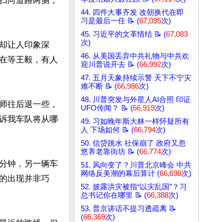
扫向道路两侧，
44. 四件大事齐发 改朝换代在即
习是最后一任 📝 (
67,095
次)
45. 习近平的文革情结 📝 (
67,083
次)
却让人印象深
46. 从美国丢弃中共礼物与中共欢
在等王毅，有人
迎川普说开去 📝 (
66,992
次)
47. 五月天象持续示警 天下不宁灾
难不断 📝 (
66,986
次)
48. 川普突发与外星人AI合照 印证
师往后退一些，
UFO传闻？ 📝 (
66,919
次)
诉我车队将从哪
49. 习如晚年斯大林一样怀疑所有
人 下场如何 📝 (
66,794
次)
50. 信贷跳水 社保崩了 政府又忽
悠养老靠街坊 📝 (
66,774
次)
分钟，另一辆车
51. 风向变了？川普北京峰会 中共
网络反美潮的幕后算计 (
66,698
次)
的出现并非巧
52. 披露洪灾被指“以灾乱国”？习
总书记你在哪里 📝 (
66,388
次)
53. 普京讲话不提习透疏离 📝
(
66,369
次)