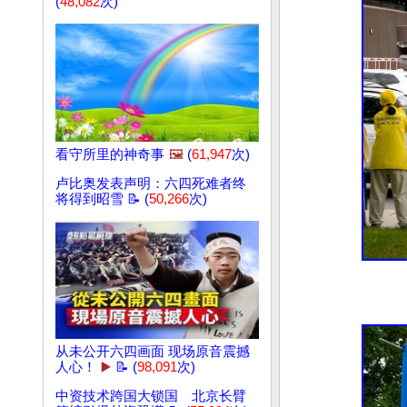
(
48,082
次)
看守所里的神奇事
🖼️
(
61,947
次)
卢比奥发表声明：六四死难者终
将得到昭雪 📝 (
50,266
次)
从未公开六四画面 现场原音震撼
人心！
▶️
📝 (
98,091
次)
中资技术跨国大锁国 北京长臂