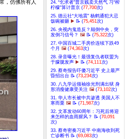
常，仿佛所有人
24. “乞求者”普京贱卖天然气 习“榨
柠檬”算计普京 (
77,700
次)
25. 德云社“大地震” 杨鹤通犯大忌
饭碗被砸
▶️
📝 (
75,451
次)
26. 央视内鬼造反？颠倒中央，突
发倒习信号？
🖼️
📝 (
75,322
次)
27. 中国百城二手房价连续下跌49
个月
🖼️
(
74,363
次)
28. 录音曝光！最强复仇者联盟为
于朦胧发声
▶️
📝 (
74,111
次)
29. 蔡奇报告吓傻习近平 史上最严
昏招出台 📝 (
73,234
次)
30. 八九学运领袖徐光刑满出狱 身
形消瘦健康受关注
🖼️
(
73,102
次)
31. 华人市长被中共渗透 美国人不
寒而栗
🖼️
📝 (
71,987
次)
32. 文革发动60周年：习死后将迎
来怎样的血雨腥风？ 📝 (
70,091
次)
33. 蔡奇密奏习近平 中南海收到死
亡诊断书 📝 (
69,083
次)
an）