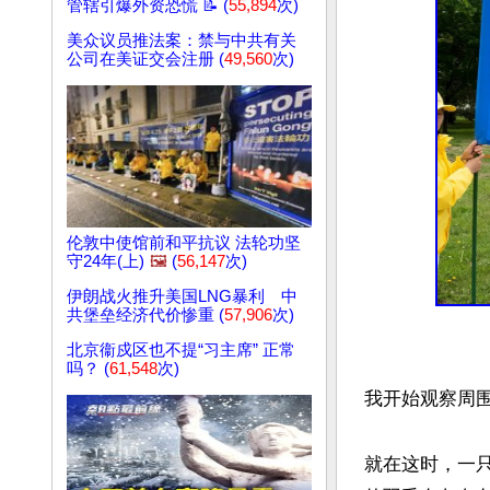
管辖引爆外资恐慌 📝 (
55,894
次)
美众议员推法案：禁与中共有关
公司在美证交会注册 (
49,560
次)
伦敦中使馆前和平抗议 法轮功坚
守24年(上)
🖼️
(
56,147
次)
伊朗战火推升美国LNG暴利 中
共堡垒经济代价惨重 (
57,906
次)
北京衞戍区也不提“习主席” 正常
吗？ (
61,548
次)
我开始观察周围
就在这时，一