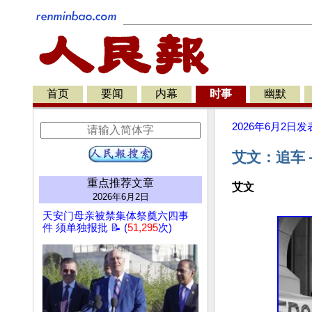
首页
要闻
内幕
时事
幽默
2026年6月2日
发
艾文：追车
重点推荐文章
艾文
2026年6月2日
天安门母亲被禁集体祭奠六四事
件 须单独报批 📝 (
51,295
次)