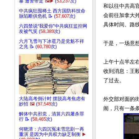
暴 遭警带走
🖼️▶️
(
53,237
次)
和以往中共高
中共疯狂囤稀土 西方国防科技命
会前往加拿大
脉陷断供危机 📝 (
57,607
次)
具体时间、路线
六四禁说“我爱你”中共疯狂监控网
友被气笑 (
58,389
次)
六月飞雪与下冰雹乃是党魁不祥
于是，一场意想
之兆 📝 (
60,780
次)
上午十点半左
收到消息：王
了过去。

外交部对面的
大陆高考倒计时 摆脱高考焦虑有
妙招
🖼️
(
97,549
次)
解体中共邪党，清算六四屠杀罪
行 📝 (
58,465
次)
何晓清：六四沉冤未雪悲剧一再
重演 是因为中共权力缺乏制衡
▶️