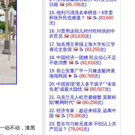
日籍
🖼️
(
85,706
次)
15. 他列习清洗名单榜首！6常委
和张升民也难逃？
🖼️
📝 (
83,660
次)
16. 川普用这招儿对付吃特供的中
共官员
🖼️
(
83,635
次)
17. 知名博主举报上海大学长江学
者论文造假
🖼️
📝 (
83,255
次)
18. 中国经济一团糟 民众信心不足
不敢消费
🖼️
📝 (
82,616
次)
19. 前公安董广平一只橡皮艇跨黄
海闯韩国
▶️
📝 (
80,766
次)
20. 中国首现“老人多于孩子” “未富
先老”成最大隐忧
🖼️
(
80,507
次)
21. 乌克兰无人机空袭频繁 莫斯科
陷“断网时代”
🖼️
(
80,258
次)
22. 经济专家：趁还来得及 远离中
国
🖼️
📝 (
79,200
次)
23. 普京与习称兄道弟 不怕沾上共
一动不动，漆黑
产厄运？ (
78,041
次)