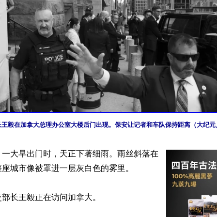
长王毅在加拿大总理办公室大楼后门出现。保安让记者和车队保持距离（大纪元／
】一大早出门时，天正下著细雨。雨丝斜落在
座城市像被罩进一层灰白色的雾里。

部长王毅正在访问加拿大。
