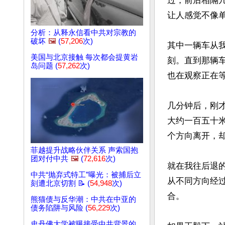
过，前后相隔
让人感觉不像单
分析：从释永信看中共对宗教的
破坏
🖼️
(
57,206
次)
其中一辆车从
美国与北京接触 每次都会提黄岩
刻。直到那辆
岛问题 (
57,262
次)
也在观察正在等
几分钟后，刚
大约一百五十
个方向离开，
菲越提升战略伙伴关系 声索国抱
团对付中共
🖼️
(
72,616
次)
就在我往后退
中共“抛弃式特工”曝光：被捕后立
从不同方向经
刻遭北京切割 📝 (
54,948
次)
合。

熊猫债与反华潮：中共在中亚的
债务陷阱与风险 (
56,229
次)
史丹佛大学被曝接受中共背景的