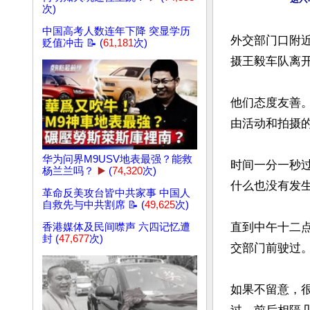
次)
中国高考人数连年下降 突显学历
外交部门口附
贬值冲击 📝 (
61,181
次)
摄王毅车队离开
他们态度友善
由活动和拍摄的
华为问界M9USV地表最强？能救
时间一分一秒
杨兰兰吗？
▶️
(
74,320
次)
什么也没有发生
革命反美攻台皆中共家事 中国人
自救先与中共割席 📝 (
49,625
次)
直到中午十二
香港媒体及民间噤声 六四记忆遭
封 (
47,677
次)
交部门前驶过。
如果不留意，