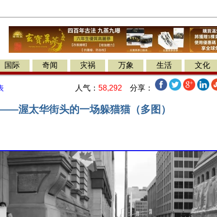
国际
奇闻
灾祸
万象
生活
文化
人气：
58,292
分享：
表
 ——渥太华街头的一场躲猫猫（多图）