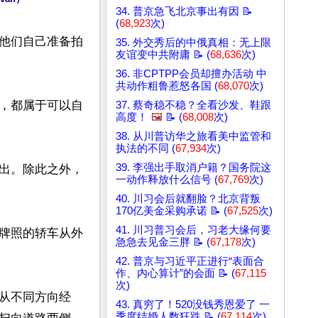
34. 普京急飞北京事出有因 📝
(
68,923
次)
他们自己准备拍
35. 外交秀后的中俄真相：无上限
友谊变中共附庸 📝 (
68,636
次)
36. 非CPTPP会员却擅办活动 中
共动作粗鲁惹怒各国 (
68,070
次)
，都属于可以自
37. 蔡奇稳不稳？全看沙发、鞋跟
高度！
🖼️
📝 (
68,008
次)
38. 从川普访华之旅看美中监管和
执法的不同 (
67,934
次)
39. 李强出手取消户籍？国务院这
出。除此之外，
一动作释放什么信号 (
67,769
次)
40. 川习会后就翻脸？北京背叛
170亿美金采购承诺 📝 (
67,525
次)
41. 川习普习会后，习老大缘何要
牌照的轿车从外
急急去见金三胖 📝 (
67,178
次)
42. 普京与习近平正进行“表面合
作、内心算计”的会面 📝 (
67,115
次)
从不同方向经
43. 真穷了！520没钱秀恩爱了 一
季度结婚人数狂跌 📝 (
67,114
次)