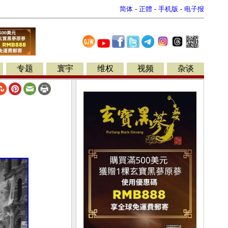
简体
-
正體
-
手机版
-
电子报
专题
寰宇
维权
视频
杂谈