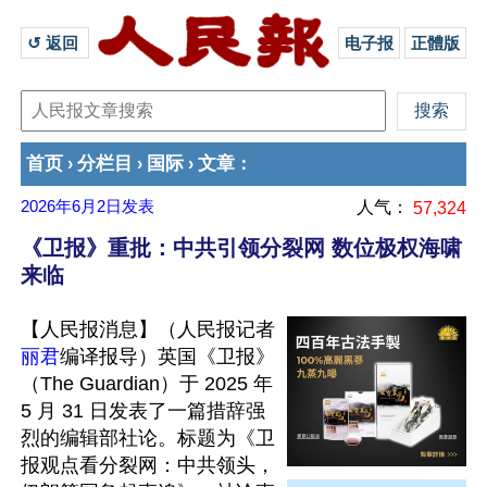
↺ 返回 
电子报
正體版
首页
分栏目
国际
文章
›
›
›
：
2026年6月2日
发表
人气：
57,324
《卫报》重批：中共引领分裂网 数位极权海啸
来临
【人民报消息】（人民报记者
丽君
编译报导）英国《卫报》
（The Guardian）于 2025 年 
5 月 31 日发表了一篇措辞强
烈的编辑部社论。标题为《卫
报观点看分裂网：中共领头，