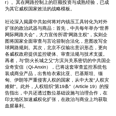
r）。其在网路控制上的巨额投资与成熟经验，已成
为其它威权国家效法的战略模板。

社论深入揭露中共如何将对内镇压工具转化为对外
扩张的政治武器与商品：首先，中共每年举办“世界
网际网路大会”，大力宣传所谓“网路主权”，实则企
图将国家全面审查与言论箝制合法化，意图改写全
球网路规则。其次，北京不仅输出意识形态，更向
各威权政府提供监控硬体、审查法规与技术支援。
再者，与“防火长城之父”方滨兴关系密切的中共国企
业奇安信（Qi-Anxin），已将这套审查监控系统包
装成商业产品，出售给衣索比亚、巴基斯坦、缅
甸、伊朗等严重侵害人权的国家，从中大发“人权灾
难财”。此外，人权组织“第19条”（Article 19）的报
告指出，中共还透过数位基础设施与治理合作，在
印太地区加速威权化扩张，在政治与商业上均获取
血腥暴利。
