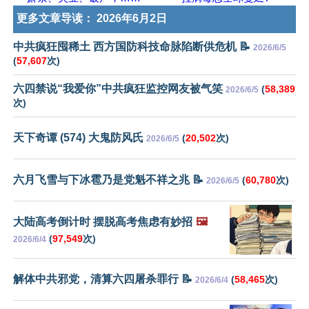
更多文章导读：
2026年6月2日
中共疯狂囤稀土 西方国防科技命脉陷断供危机 📝
2026/6/5
(
57,607
次)
六四禁说“我爱你”中共疯狂监控网友被气笑
(
58,389
2026/6/5
次)
天下奇谭 (574) 大鬼防风氏
(
20,502
次)
2026/6/5
六月飞雪与下冰雹乃是党魁不祥之兆 📝
(
60,780
次)
2026/6/5
大陆高考倒计时 摆脱高考焦虑有妙招
🖼️
(
97,549
次)
2026/6/4
解体中共邪党，清算六四屠杀罪行 📝
(
58,465
次)
2026/6/4