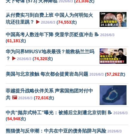
天下奇谭 (573) 火神降临
(
21,036
次)
2026/6/3
从付费实习到自费上班 中国人为何明知火
坑还往里跳？
▶️
(
74,553
次)
2026/6/3
中国高考人数连年下降 突显学历贬值冲击 📝
2026/6/3
(
61,181
次)
华为问界M9USV地表最强？能救杨兰兰吗
？
▶️
(
74,320
次)
2026/6/3
美国与北京接触 每次都会提黄岩岛问题
(
57,262
次)
2026/6/3
菲越提升战略伙伴关系 声索国抱团对付中
共
🖼️
(
72,616
次)
2026/6/3
中共“抛弃式特工”曝光：被捕后立刻遭北京切割 📝
2026/6/3
(
54,948
次)
熊猫债与反华潮：中共在中亚的债务陷阱与风险
2026/6/3