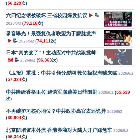
(
56,229
次)
六四纪念馆被破坏 三省校园爆发抗议
▶️
📝
(
79,218
次)
2026/6/3
录音曝光！最强复仇者联盟为于朦胧发声
▶️
📝
(
74,111
次)
2026/6/2
日本“真的变了”！主动应对中共战狼挑衅
🖼️
📝
(
96,363
次)
2026/6/2
《卫报》重批：中共引领分裂网 数位极权海啸来临
2026/6/2
(
57,324
次)
中共降级香格里拉 避谈军腐遭美日菲围剿
(
55,539
2026/6/2
次)
不再维护习核心地位？中共政协高官表述诡异
2026/6/2
(
60,804
次)
北京防堵资本外流 香港券商对大陆人开户踩煞车
2026/6/2
(
56,344
次)