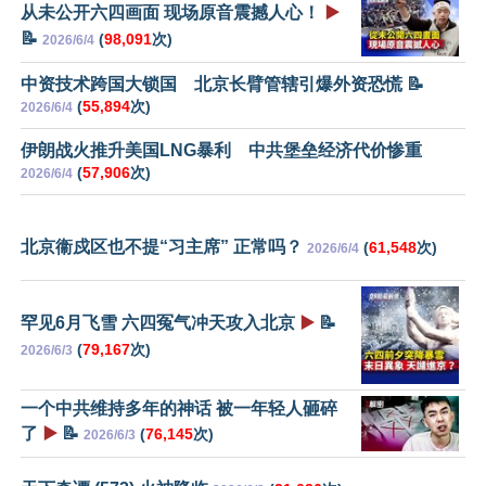
从未公开六四画面 现场原音震撼人心！
▶️
📝
(
98,091
次)
2026/6/4
中资技术跨国大锁国 北京长臂管辖引爆外资恐慌 📝
(
55,894
次)
2026/6/4
伊朗战火推升美国LNG暴利 中共堡垒经济代价惨重
(
57,906
次)
2026/6/4
北京衞戍区也不提“习主席” 正常吗？
(
61,548
次)
2026/6/4
罕见6月飞雪 六四冤气冲天攻入北京
▶️
📝
(
79,167
次)
2026/6/3
一个中共维持多年的神话 被一年轻人砸碎
了
▶️
📝
(
76,145
次)
2026/6/3