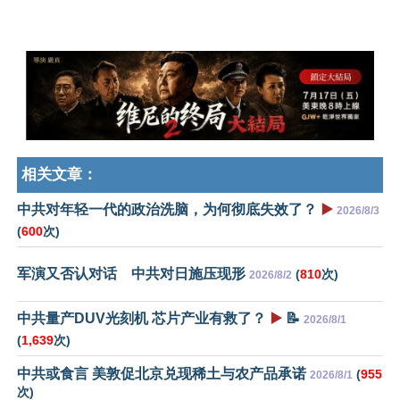
相关文章：
中共对年轻一代的政治洗脑，为何彻底失效了？
▶️
2026/8/3
(
600
次)
军演又否认对话 中共对日施压现形
(
810
次)
2026/8/2
中共量产DUV光刻机 芯片产业有救了？
▶️
📝
2026/8/1
(
1,639
次)
中共或食言 美敦促北京兑现稀土与农产品承诺
(
955
2026/8/1
次)