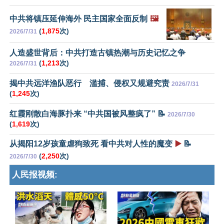
中共将镇压延伸海外 民主国家全面反制
🖼️
(
1,875
次)
2026/7/31
人造盛世背后：中共打造古镇热潮与历史记忆之争
(
1,213
次)
2026/7/31
揭中共远洋渔队恶行 滥捕、侵权又规避究责
2026/7/31
(
1,245
次)
红霞刚散白海豚扑来 “中共国被风整疯了” 📝
2026/7/30
(
1,619
次)
从揭阳12岁孩童虐狗致死 看中共对人性的魔变
▶️
📝
(
2,250
次)
2026/7/30
人民报视频: