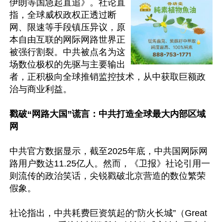
伊朗等国急起直追》。社论直
指，全球威权政权正透过断
网、限速等手段镇压异议，原
本自由互联的网际网路世界正
被强行割裂。中共被点名为这
场数位极权的先驱与主要输出
者，正积极向全球推销监控技术，从中获取巨额政
治与商业利益。

戳破“网路大国”谎言：中共打造全球最大内部区域
网 
中共官方数据显示，截至2025年底，中共国网际网
路用户数达11.25亿人。然而，《卫报》社论引用一
则流传的政治笑话，尖锐戳破北京营造的数位繁荣
假象。

社论指出，中共耗费巨资筑起的“防火长城”（Great 