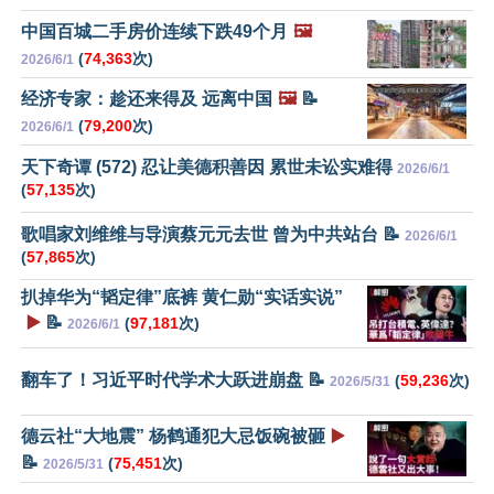
中国百城二手房价连续下跌49个月
🖼️
(
74,363
次)
2026/6/1
经济专家：趁还来得及 远离中国
🖼️
📝
(
79,200
次)
2026/6/1
天下奇谭 (572) 忍让美德积善因 累世未讼实难得
2026/6/1
(
57,135
次)
歌唱家刘维维与导演蔡元元去世 曾为中共站台 📝
2026/6/1
(
57,865
次)
扒掉华为“韬定律”底裤 黄仁勋“实话实说”
▶️
📝
(
97,181
次)
2026/6/1
翻车了！习近平时代学术大跃进崩盘 📝
(
59,236
次)
2026/5/31
德云社“大地震” 杨鹤通犯大忌饭碗被砸
▶️
📝
(
75,451
次)
2026/5/31