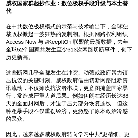
威权国家群起抄作业：数位极权手段升级与本土替
代
在中共数位极权模式的示范与技术输出下，全球独
裁政权掀起一波狂热的复制潮。根据网路权利组织 
Access Now 与 #KeepItOn 联盟的最新数据，去年
全球52个国家共发生至少313次网路切断事件，创下
历史新高。

这些断网几乎全都发生在冲突、动荡或政府暴力镇
压抗议的关键时刻。威权政府借由切断网路阻断资
讯流动，不仅瘫痪抗议者串联，更意图掩盖国家暴
行，常造成严重人道后果。例如伊朗在经历长达88
天的全面封网后，才迫于压力部分恢复连线，但这
种粗暴手段不仅重创经济，更激怒了原本政治冷感
的民众。

因此，越来越多威权政府转向学习中共“更精细、更