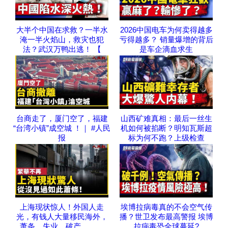
大半个中国在求救？一半水
2026中国电车为何卖得越多
淹一半火焰山，救灾也犯
亏得越多？ 销量爆增的背后
法？武汉万鸭出逃！ 【
是车企滴血求生
台商走了，厦门空了，福建
山西矿难真相：最后一丝生
“台湾小镇”成空城 ！｜ #人民
机如何被掐断？明知瓦斯超
报
标为何不跑？上级检查
上海现状惊人！外国人走
埃博拉病毒真的不会空气传
光，有钱人大量移民海外，
播？世卫发布最高警报 埃博
萧条、失业、破产，……
拉病毒恐全球蔓延?