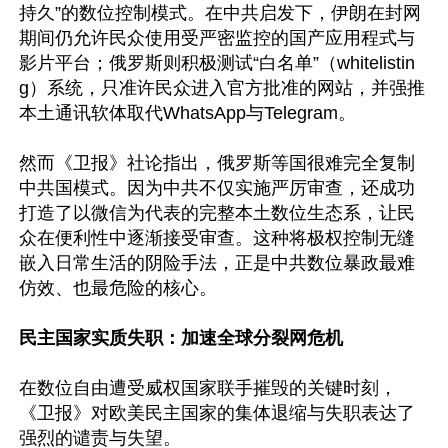
持久”的数位控制模式。在中共启发下，伊朗在封网
期间仍允许民众使用受严密监控的国产应用程式与
影片平台；俄罗斯则积极测试“白名单”（whitelistin
g）系统，只准许民众进入官方批准的网站，并强推
本土通讯软体取代WhatsApp与Telegram。

然而《卫报》社论指出，俄罗斯等国很难完全复制
中共国模式。因为中共不仅实施严厉审查，还成功
打造了以微信为代表的完整本土数位生态系，让民
众在便利性中逐渐接受审查。这种将极权控制无缝
嵌入日常生活的阴险手法，正是中共数位暴政最难
仿效、也最危险的核心。

民主国家实质失职：加速全球分裂网危机
在数位自由遭受威权国家联手摧毁的关键时刻，
《卫报》对欧美民主国家的集体退缩与失职表达了
强烈的谴责与失望。
