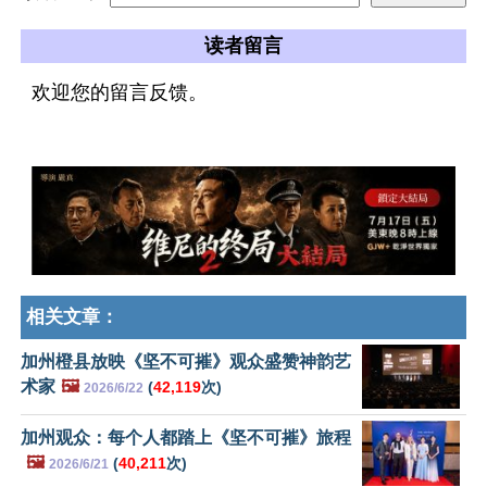
读者留言
欢迎您的留言反馈。
相关文章：
加州橙县放映《坚不可摧》观众盛赞神韵艺
术家
🖼️
(
42,119
次)
2026/6/22
加州观众：每个人都踏上《坚不可摧》旅程
🖼️
(
40,211
次)
2026/6/21