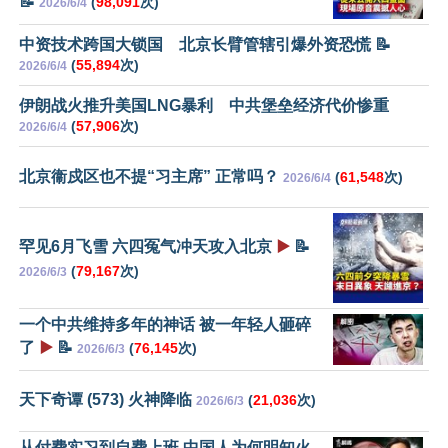
📝
(
98,091
次)
2026/6/4
中资技术跨国大锁国 北京长臂管辖引爆外资恐慌 📝
(
55,894
次)
2026/6/4
伊朗战火推升美国LNG暴利 中共堡垒经济代价惨重
(
57,906
次)
2026/6/4
北京衞戍区也不提“习主席” 正常吗？
(
61,548
次)
2026/6/4
罕见6月飞雪 六四冤气冲天攻入北京
▶️
📝
(
79,167
次)
2026/6/3
一个中共维持多年的神话 被一年轻人砸碎
了
▶️
📝
(
76,145
次)
2026/6/3
天下奇谭 (573) 火神降临
(
21,036
次)
2026/6/3
从付费实习到自费上班 中国人为何明知火