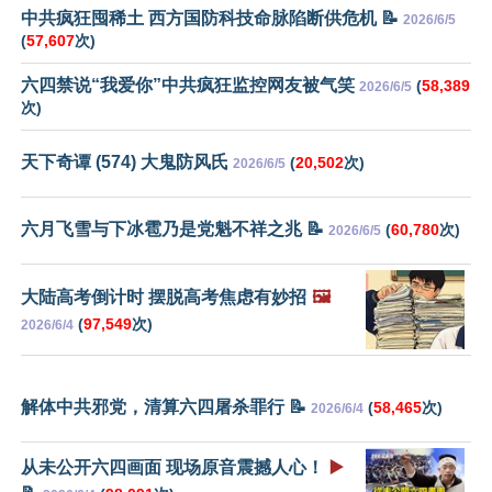
中共疯狂囤稀土 西方国防科技命脉陷断供危机 📝
2026/6/5
(
57,607
次)
六四禁说“我爱你”中共疯狂监控网友被气笑
(
58,389
2026/6/5
次)
天下奇谭 (574) 大鬼防风氏
(
20,502
次)
2026/6/5
六月飞雪与下冰雹乃是党魁不祥之兆 📝
(
60,780
次)
2026/6/5
大陆高考倒计时 摆脱高考焦虑有妙招
🖼️
(
97,549
次)
2026/6/4
解体中共邪党，清算六四屠杀罪行 📝
(
58,465
次)
2026/6/4
从未公开六四画面 现场原音震撼人心！
▶️