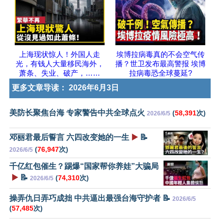
上海现状惊人！外国人走
埃博拉病毒真的不会空气传
光，有钱人大量移民海外，
播？世卫发布最高警报 埃博
萧条、失业、破产，……
拉病毒恐全球蔓延?
更多文章导读：
2026年6月3日
美防长聚焦台海 专家警告中共全球点火
(
58,391
次)
2026/6/5
邓丽君最后誓言 六四改变她的一生
▶️
📝
(
76,947
次)
2026/6/5
千亿红包催生？踢爆“国家帮你养娃”大骗局
▶️
📝
(
74,310
次)
2026/6/5
操弄仇日弄巧成拙 中共逼出最强台海守护者 📝
2026/6/5
(
57,485
次)