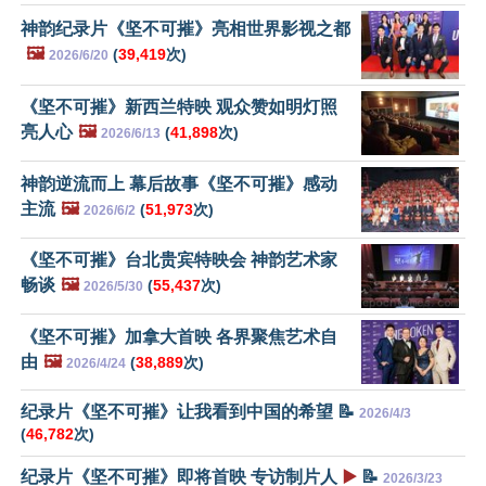
神韵纪录片《坚不可摧》亮相世界影视之都
🖼️
(
39,419
次)
2026/6/20
《坚不可摧》新西兰特映 观众赞如明灯照
亮人心
🖼️
(
41,898
次)
2026/6/13
神韵逆流而上 幕后故事《坚不可摧》感动
主流
🖼️
(
51,973
次)
2026/6/2
《坚不可摧》台北贵宾特映会 神韵艺术家
畅谈
🖼️
(
55,437
次)
2026/5/30
《坚不可摧》加拿大首映 各界聚焦艺术自
由
🖼️
(
38,889
次)
2026/4/24
纪录片《坚不可摧》让我看到中国的希望 📝
2026/4/3
(
46,782
次)
纪录片《坚不可摧》即将首映 专访制片人
▶️
📝
2026/3/23