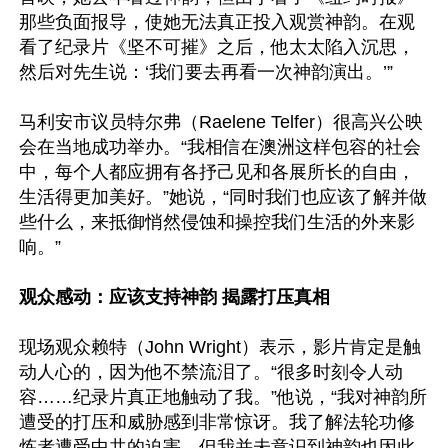
那些负面报导，使她无法真正投入观赏神韵。在观
看了纪录片《坚不可摧》之后，他太太陷入沉思，
然后对先生说：‘我们要去再看一次神韵演出。’”

马利安市议员特尔弗（Raelene Telfer）很高兴公映
会在当地成功举办。“我相信在澳洲这样包容的社会
中，每个人都应拥有各抒己见和各展所长的自由，
生活得更加美好。”她说，“同时我们也应该了解并做
些什么，来抵御悄然侵蚀和操控我们生活的外来影
响。”

观众感动：应该支持神韵 揭露打压真相
现场观众赖特（John Wright）表示，影片肯定是触
动人心的，因为他不禁流泪了。“很多时刻令人动
容……纪录片真正地触动了我。”他说，“我对神韵所
遭受的打压和威胁感到非常惊讶。我了解法轮功修
炼者遭受中共的迫害，但我并未意识到神韵也因此