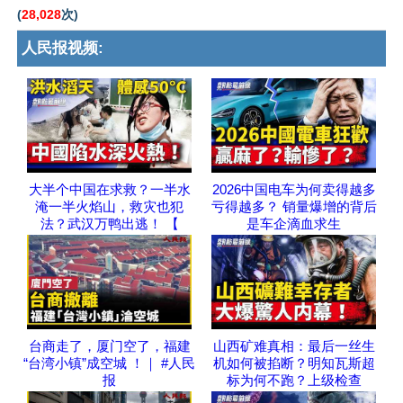
(
28,028
次)
人民报视频:
大半个中国在求救？一半水
2026中国电车为何卖得越多
淹一半火焰山，救灾也犯
亏得越多？ 销量爆增的背后
法？武汉万鸭出逃！ 【
是车企滴血求生
台商走了，厦门空了，福建
山西矿难真相：最后一丝生
“台湾小镇”成空城 ！｜ #人民
机如何被掐断？明知瓦斯超
报
标为何不跑？上级检查