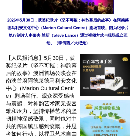
2026年5月30日，获奖纪录片《坚不可摧：神韵幕后的故事》在阿德莱
德马利安文化中心（Marion Cultural Centre）剧场首映。图为纪录片
执行制片人史蒂夫·兰斯（Steve Lance）通过视频方式与现场观众互
动。（李倩西／大纪元）
【人民报消息】5月30日，获
奖纪录片《坚不可摧：神韵幕
后的故事》澳洲首场公映会在
南澳首府阿德莱德马利安文化
中心（Marion Cultural Centr
e）剧场举行。观众深受感动
与震撼，对神韵艺术家无畏困
难和压力，坚持传播艺术的坚
韧精神深感敬佩，同时也对中
共的跨国镇压感到愤慨，并思
考如何行动，以捍卫艺术自由