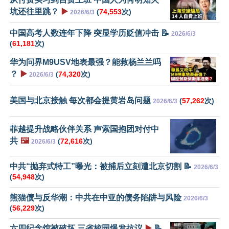
坑还往里跳？
▶️
(
74,553
次)
2026/6/3
中国高考人数连年下降 突显学历贬值冲击 📝
2026/6/3
(
61,181
次)
华为问界M9USV地表最强？能救杨兰兰吗
？
▶️
(
74,320
次)
2026/6/3
美国与北京接触 每次都会提黄岩岛问题
(
57,262
次)
2026/6/3
菲越提升战略伙伴关系 声索国抱团对付中
共
🖼️
(
72,616
次)
2026/6/3
中共“抛弃式特工”曝光：被捕后立刻遭北京切割 📝
2026/6/3
(
54,948
次)
熊猫债与反华潮：中共在中亚的债务陷阱与风险
2026/6/3
(
56,229
次)
六四纪念馆被破坏 三省校园爆发抗议
▶️
📝