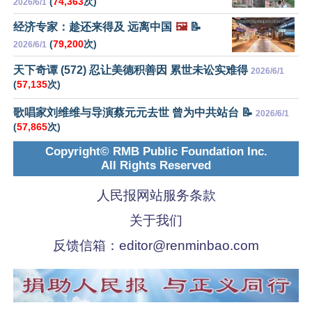
(
74,363
次)
2026/6/1
经济专家：趁还来得及 远离中国
🖼️
📝
(
79,200
次)
2026/6/1
天下奇谭 (572) 忍让美德积善因 累世未讼实难得
2026/6/1
(
57,135
次)
歌唱家刘维维与导演蔡元元去世 曾为中共站台 📝
2026/6/1
(
57,865
次)
Copyright© RMB Public Foundation Inc.
All Rights Reserved
人民报网站服务条款
关于我们
反馈信箱：
editor@renminbao.com