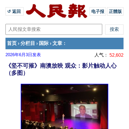
↺ 返回 
电子报
正體版
首页
分栏目
国际
文章
›
›
›
：
2026年6月3日
发表
人气：
52,602
《坚不可摧》南澳放映 观众：影片触动人心
（多图）