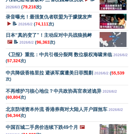
(
79,218
次)
2026/6/3
录音曝光！最强复仇者联盟为于朦胧发声
▶️
📝
(
74,111
次)
2026/6/2
日本“真的变了”！主动应对中共战狼挑衅
🖼️
📝
(
96,363
次)
2026/6/2
《卫报》重批：中共引领分裂网 数位极权海啸来临
2026/6/2
(
57,324
次)
中共降级香格里拉 避谈军腐遭美日菲围剿
(
55,539
2026/6/2
次)
不再维护习核心地位？中共政协高官表述诡异
2026/6/2
(
60,804
次)
北京防堵资本外流 香港券商对大陆人开户踩煞车
2026/6/2
(
56,344
次)
中国百城二手房价连续下跌49个月
🖼️