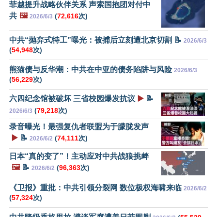
菲越提升战略伙伴关系 声索国抱团对付中
共
🖼️
(
72,616
次)
2026/6/3
中共“抛弃式特工”曝光：被捕后立刻遭北京切割 📝
2026/6/3
(
54,948
次)
熊猫债与反华潮：中共在中亚的债务陷阱与风险
2026/6/3
(
56,229
次)
六四纪念馆被破坏 三省校园爆发抗议
▶️
📝
(
79,218
次)
2026/6/3
录音曝光！最强复仇者联盟为于朦胧发声
▶️
📝
(
74,111
次)
2026/6/2
日本“真的变了”！主动应对中共战狼挑衅
🖼️
📝
(
96,363
次)
2026/6/2
《卫报》重批：中共引领分裂网 数位极权海啸来临
2026/6/2
(
57,324
次)