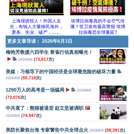
上海现状惊人！外国人走
埃博拉病毒真的不会空气传
光，有钱人大量移民海外，
播？世卫发布最高警报 埃博
萧条、失业、破产，……
拉病毒恐全球蔓延?
更多文章导读：
2026年6月3日
梅艳芳救援六四学生 黄雀行动真相曝光！
▶️
📝
(
73,817
次)
2026/6/6
美媒：习领导下的中国经济是全球最危险的破坏力量 📝
(
55,718
次)
2026/6/6
1290万人的高考是一场骗局
▶️
📝
2026/6/6
(
73,076
次)
中共衰了：熊猫被退货 赵立坚被调职
🖼️
(
74,947
次)
2026/6/6
美防长聚焦台海 专家警告中共全球点火
(
58,391
次)
2026/6/5