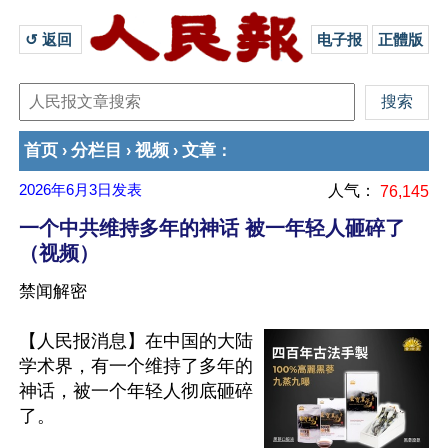
↺ 返回 
电子报
正體版
首页
分栏目
视频
文章
›
›
›
：
2026年6月3日
发表
人气：
76,145
一个中共维持多年的神话 被一年轻人砸碎了
（视频）
禁闻解密
【人民报消息】在中国的大陆
学术界，有一个维持了多年的
神话，被一个年轻人彻底砸碎
了。 
