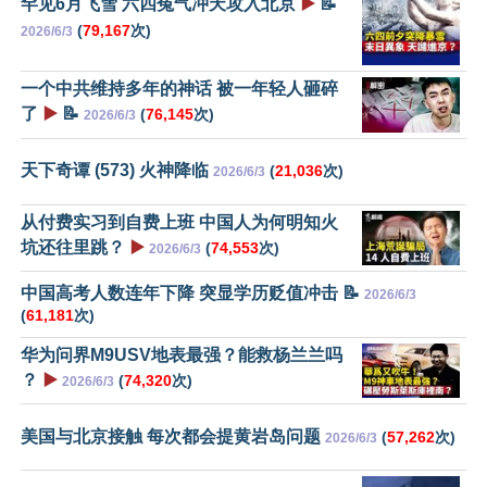
罕见6月飞雪 六四冤气冲天攻入北京
▶️
📝
(
79,167
次)
2026/6/3
一个中共维持多年的神话 被一年轻人砸碎
了
▶️
📝
(
76,145
次)
2026/6/3
天下奇谭 (573) 火神降临
(
21,036
次)
2026/6/3
从付费实习到自费上班 中国人为何明知火
坑还往里跳？
▶️
(
74,553
次)
2026/6/3
中国高考人数连年下降 突显学历贬值冲击 📝
2026/6/3
(
61,181
次)
华为问界M9USV地表最强？能救杨兰兰吗
？
▶️
(
74,320
次)
2026/6/3
美国与北京接触 每次都会提黄岩岛问题
(
57,262
次)
2026/6/3