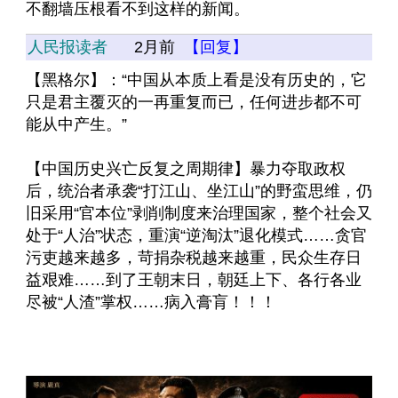
不翻墙压根看不到这样的新闻。
人民报读者
2月前
【回复】
【黑格尔】：“中国从本质上看是没有历史的，它
只是君主覆灭的一再重复而已，任何进步都不可
能从中产生。”
【中国历史兴亡反复之周期律】暴力夺取政权
后，统治者承袭“打江山、坐江山”的野蛮思维，仍
旧采用“官本位”剥削制度来治理国家，整个社会又
处于“人治”状态，重演“逆淘汰”退化模式……贪官
污吏越来越多，苛捐杂税越来越重，民众生存日
益艰难……到了王朝末日，朝廷上下、各行各业
尽被“人渣”掌权……病入膏肓！！！