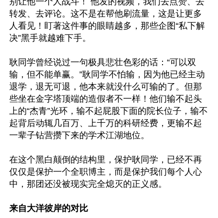
别让他一个人战斗！ 他发的视频，我们去点赞、去
转发、去评论。这不是在帮他刷流量，这是让更多
人看见！盯著这件事的眼睛越多，那些企图“私下解
决”黑手就越难下手。

耿同学曾经说过一句极具悲壮色彩的话：“可以双
输，但不能单赢。”耿同学不怕输，因为他已经主动
退学，退无可退，他本来就没什么可输的了。但那
些坐在金字塔顶端的造假者不一样！他们输不起头
上的“杰青”光环，输不起屁股下面的院长位子，输不
起背后动辄几百万、上千万的科研经费，更输不起
一辈子钻营攒下来的学术江湖地位。

在这个黑白颠倒的结构里，保护耿同学，已经不再
仅仅是保护一个全职博主，而是保护我们每个人心
中，那团还没被现实完全熄灭的正义感。

来自大洋彼岸的对比