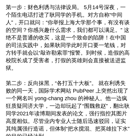
第一步：财色利诱与法律设局。 5月14号深夜，一
个陌生电话打进了耿同学的手机。对方自称“中间
人”，开口就问：“你举报上海大学那个事，有没有谈
的空间？你感兴趣什么需求，我们都可以满足。” 这
绝不是普通的收买，这是一个致命的陷阱！在中国
的司法实践中，如果耿同学此时开口要一笔钱，对
方转手就会以“敲诈勒索罪”报警。到时候，造假的高
校院长成了受害者，打假的英雄则会直接被送进监
狱。

第二步：反向抹黑，“各打五十大板”。 就在利诱失
败的同一天，国际学术网站 PubPeer 上突然出现了
一个网名叫 yong-chang zhou 的神秘人。他一边疯
狂质疑同济大学，一边却玩起了“围魏救赵”，翻出耿
同学2021年读博期间发表的论文，强行指控其图片
高度相似。尽管业内专业人士随后迅速驳回，证实
其纯属强行造谣，但体制“把水搅混、把英雄拉下水”