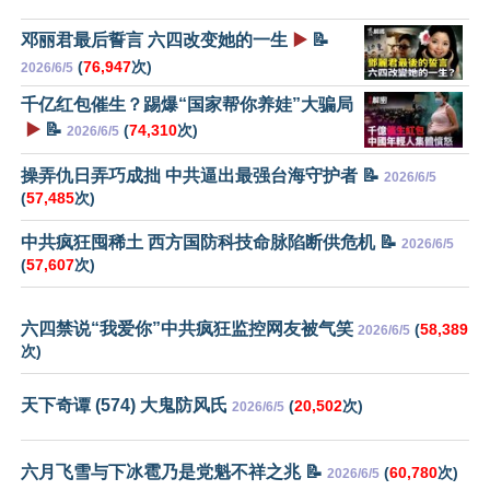
邓丽君最后誓言 六四改变她的一生
▶️
📝
(
76,947
次)
2026/6/5
千亿红包催生？踢爆“国家帮你养娃”大骗局
▶️
📝
(
74,310
次)
2026/6/5
操弄仇日弄巧成拙 中共逼出最强台海守护者 📝
2026/6/5
(
57,485
次)
中共疯狂囤稀土 西方国防科技命脉陷断供危机 📝
2026/6/5
(
57,607
次)
六四禁说“我爱你”中共疯狂监控网友被气笑
(
58,389
2026/6/5
次)
天下奇谭 (574) 大鬼防风氏
(
20,502
次)
2026/6/5
六月飞雪与下冰雹乃是党魁不祥之兆 📝
(
60,780
次)
2026/6/5