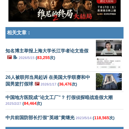
相关文章：
知名博主举报上海大学长江学者论文造假
🖼️
📝
(
83,255
次)
2026/5/15
26人被联邦当局起诉 在美国大学联赛和中
国男篮打假球
🖼️
(
36,476
次)
2026/1/17
中国地方医院成“论文工厂”？ 打假侦探暗战造假大潮
(
84,464
次)
2025/2/27
中共前国防部长打假“英雄”黄继光
(
118,565
次)
2023/5/14