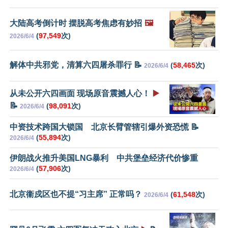
大陆高考倒计时 摆脱高考焦虑有妙招
🖼️
(
97,549
次)
2026/6/4
解体中共邪党，清算六四屠杀罪行 📝
(
58,465
次)
2026/6/4
从未公开六四画面 现场原音震撼人心！
▶️
📝
(
98,091
次)
2026/6/4
中资技术跨国大锁国 北京长臂管辖引爆外资恐慌 📝
(
55,894
次)
2026/6/4
伊朗战火推升美国LNG暴利 中共堡垒经济代价惨重
(
57,906
次)
2026/6/4
北京衞戍区也不提“习主席” 正常吗？
(
61,548
次)
2026/6/4