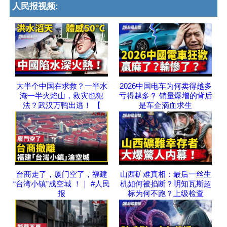
人民报视频:
大半个中国在求救？一半水
2026中国电车为何卖得越多
淹一半火焰山，救灾也犯
亏得越多？ 销量爆增的背后
法？武汉万鸭出逃！ 【
是车企滴血求生
台商走了，厦门空了，福建
山西矿难真相：最后一丝生
“台湾小镇”成空城 ！｜ #人民
机如何被掐断？明知瓦斯超
报
标为何不跑？上级检查