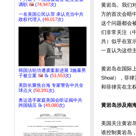
调职
🖼️
(
74,947
次)
黄岩岛。我们
方的首次会晤中
一名美国公民认罪 承认充当中共
政权代理人 (
46,017
次)
这个问题都会
们非常关注（
共）似乎在宣
一直认为这些主
黄岩岛在国际上被称
韩国法轮功遭袭案新进展 3施暴男
子被立案
🖼️
📝 (
51,553
次)
Shoal），菲
美防长聚焦台海 专家警告中共全
和菲律宾在主权
球点火 (
58,391
次)
奥运选手家庭美国会听证揭中共
黄岩岛涉及南
跨国镇压 📝 (
49,080
次)
美国关注黄岩
谁控制黄岩岛