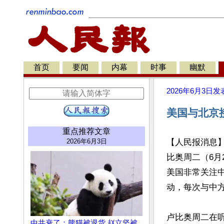
首页
要闻
内幕
时事
幽默
2026年6月3日
发
美国与北京
重点推荐文章
2026年6月3日
【人民报消息
比奥周二（6月
美国非常关注中共在
动，每次与中方
卢比奥周二在
中共衰了：熊猫被退货 赵立坚被