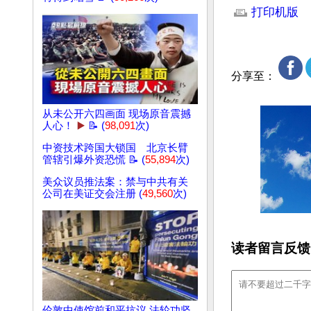
打印机版
分享至：
从未公开六四画面 现场原音震撼
人心！
▶️
📝 (
98,091
次)
中资技术跨国大锁国 北京长臂
管辖引爆外资恐慌 📝 (
55,894
次)
美众议员推法案：禁与中共有关
公司在美证交会注册 (
49,560
次)
读者留言反馈
伦敦中使馆前和平抗议 法轮功坚