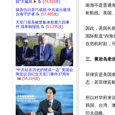
娃”大骗局
▶️
📝 (
74,310
次)
南海不是普通
操弄仇日弄巧成拙 中共逼出最强
柜航线。美国、
台海守护者 📝 (
57,485
次)
天安门母亲被禁集体祭奠六四事
件 须单独报批 📝 (
51,295
次)
因此，美国长期主
国际航道“内
在危机时刻，可
三、黄岩岛牵
“中共站在历史的错误一边” 美国会
两党议员纪念天安门事件37周年
菲律宾是美国条
🖼️
(
54,324
次)
态：若菲律宾
所以对华府来
韩国、台湾、
印太战略。
