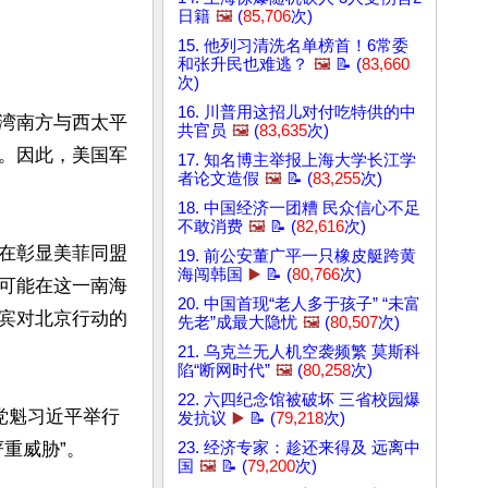
日籍
🖼️
(
85,706
次)
15. 他列习清洗名单榜首！6常委
和张升民也难逃？
🖼️
📝 (
83,660
次)
16. 川普用这招儿对付吃特供的中
湾南方与西太平
共官员
🖼️
(
83,635
次)
。因此，美国军
17. 知名博主举报上海大学长江学
者论文造假
🖼️
📝 (
83,255
次)
18. 中国经济一团糟 民众信心不足
不敢消费
🖼️
📝 (
82,616
次)
在彰显美菲同盟
19. 前公安董广平一只橡皮艇跨黄
海闯韩国
▶️
📝 (
80,766
次)
可能在这一南海
20. 中国首现“老人多于孩子” “未富
宾对北京行动的
先老”成最大隐忧
🖼️
(
80,507
次)
21. 乌克兰无人机空袭频繁 莫斯科
陷“断网时代”
🖼️
(
80,258
次)
22. 六四纪念馆被破坏 三省校园爆
党魁习近平举行
发抗议
▶️
📝 (
79,218
次)
威胁”。

23. 经济专家：趁还来得及 远离中
国
🖼️
📝 (
79,200
次)