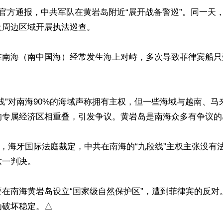
共官方通报，中共军队在黄岩岛附近“展开战备警巡”。同一天
周边区域开展执法巡查。

在南海（南中国海）经常发生海上对峙，多次导致菲律宾船只
线”对南海90%的海域声称拥有主权，但一些海域与越南、马
的专属经济区相重叠，引发争议。黄岩岛是南海众多有争议的
12日，海牙国际法庭裁定，中共在南海的“九段线”主权主张没
一判决。

要在南海黄岩岛设立“国家级自然保护区”，遭到菲律宾的反对
为破坏稳定。△
ww.renminbao.com/rmb/articles/2026/6/3/95402.html