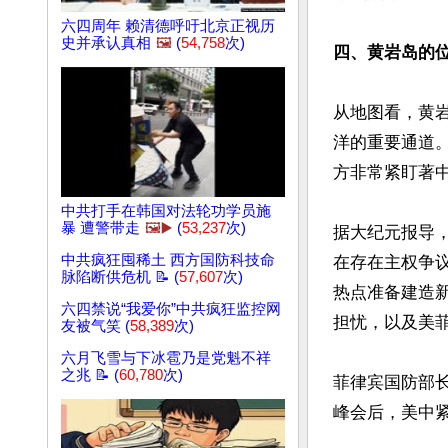
六四周年 赖清德呼吁北京正视历
史并承认真相
🖼️
(
54,758
次)
四、黄岩岛的
从地图看，黄
洋的重要通道
方非常紧盯著中
中共打手在韩国对法轮功学员施
暴 遭警带走
🖼️▶️
(
53,237
次)
据大纪元报导
中共疯狂囤稀土 西方国防科技命
在存在主权争
脉陷断供危机 📝 (
57,607
次)
热点准备建造
六四禁说“我爱你”中共疯狂监控网
担忧，以及美菲
友被气笑 (
58,389
次)
六月飞雪与下冰雹乃是党魁不祥
之兆 📝 (
60,780
次)
菲律宾国防部长
峰会后，美中紧