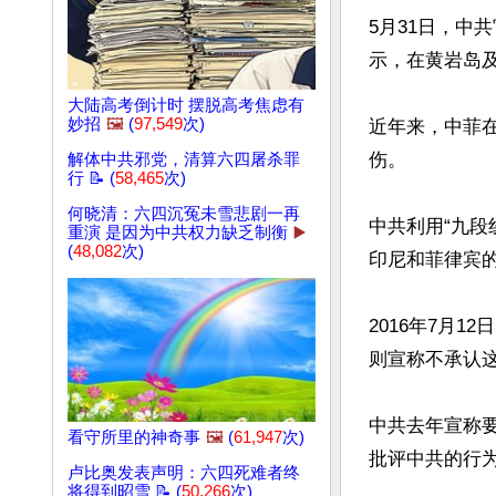
5月31日，中
示，在黄岩岛及
大陆高考倒计时 摆脱高考焦虑有
妙招
🖼️
(
97,549
次)
近年来，中菲
伤。

解体中共邪党，清算六四屠杀罪
行 📝 (
58,465
次)
何晓清：六四沉冤未雪悲剧一再
中共利用“九段
重演 是因为中共权力缺乏制衡
▶️
(
48,082
次)
印尼和菲律宾
2016年7月
则宣称不承认这
中共去年宣称
看守所里的神奇事
🖼️
(
61,947
次)
批评中共的行
卢比奥发表声明：六四死难者终
文章网址: http://w
将得到昭雪 📝 (
50,266
次)