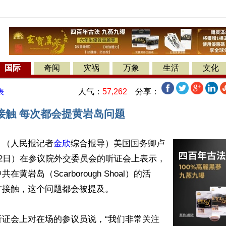
国际
奇闻
灾祸
万象
生活
文化
人气：
57,262
分享：
表
接触 每次都会提黄岩岛问题
】（人民报记者
金欣
综合报导）美国国务卿卢
2日）在参议院外交委员会的听证会上表示，
黄岩岛（Scarborough Shoal）的活
接触，这个问题都会被提及。

听证会上对在场的参议员说，“我们非常关注