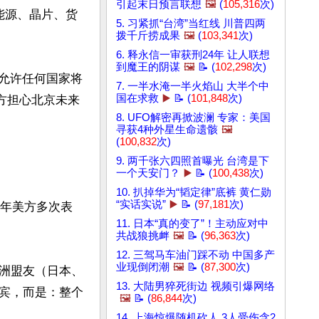
引起末日预言联想
🖼️
(
105,316
次)
能源、晶片、货
5. 习紧抓“台湾”当红线 川普四两
拨千斤捞成果
🖼️
(
103,341
次)
6. 释永信一审获刑24年 让人联想
到魔王的阴谋
🖼️
📝 (
102,298
次)
：不允许任何国家将
7. 一半水淹一半火焰山 大半个中
国在求救
▶️
📝 (
101,848
次)
方担心北京未来
8. UFO解密再掀波澜 专家：美国
寻获4种外星生命遗骸
🖼️
(
100,832
次)
9. 两千张六四照首曝光 台湾是下
一个天安门？
▶️
📝 (
100,438
次)
10. 扒掉华为“韬定律”底裤 黄仁勋
“实话实说”
▶️
📝 (
97,181
次)
近年美方多次表
11. 日本“真的变了”！主动应对中
共战狼挑衅
🖼️
📝 (
96,363
次)
12. 三驾马车油门踩不动 中国多产
业现倒闭潮
🖼️
📝 (
87,300
次)
洲盟友（日本、
13. 大陆男猝死街边 视频引爆网络
宾，而是：整个
🖼️
📝 (
86,844
次)
14. 上海惊爆随机砍人 3人受伤含2