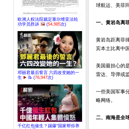
球航运、美菲同
欧洲人权法院裁定塞尔维亚法轮
一、黄岩岛离
功学员胜诉
🖼️
(
54,985
次)
黄岩岛距离菲律
宾本土比离中
美国最担心的
邓丽君最后誓言 六四改变她的一
雷达、导弹或监
生
▶️
📝 (
76,947
次)
一些美国军事
略网络。

二、南海是全
千亿红包催生？踢爆“国家帮你养