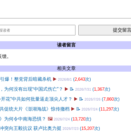
读者留言
反馈。
相关文章
月引爆！整党背后暗藏杀机
▶️
(
2,643
次)
2026/8/1
，为何没有出现“中国式伤亡”？
▶️
📝
(
1,367
次)
2026/7/31
外开花”中共如何批量逼走顶尖人才？
▶️
📝
(
7,860
次)
2026/7/26
共促统大片《澎湖海战》惊传撤档
▶️
📝
(
11,297
次)
2026/7/24
》为何令中南海恐惧？
🖼️
(
13,720
次)
2026/7/24
冲突向王毅抗议 获卢比奥力挺
(
15,207
次)
2026/7/23