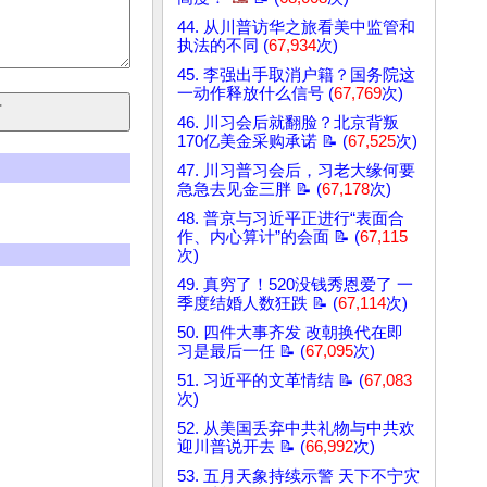
44. 从川普访华之旅看美中监管和
执法的不同 (
67,934
次)
45. 李强出手取消户籍？国务院这
一动作释放什么信号 (
67,769
次)
46. 川习会后就翻脸？北京背叛
170亿美金采购承诺 📝 (
67,525
次)
47. 川习普习会后，习老大缘何要
急急去见金三胖 📝 (
67,178
次)
48. 普京与习近平正进行“表面合
作、内心算计”的会面 📝 (
67,115
次)
49. 真穷了！520没钱秀恩爱了 一
季度结婚人数狂跌 📝 (
67,114
次)
50. 四件大事齐发 改朝换代在即
习是最后一任 📝 (
67,095
次)
51. 习近平的文革情结 📝 (
67,083
次)
52. 从美国丢弃中共礼物与中共欢
迎川普说开去 📝 (
66,992
次)
53. 五月天象持续示警 天下不宁灾