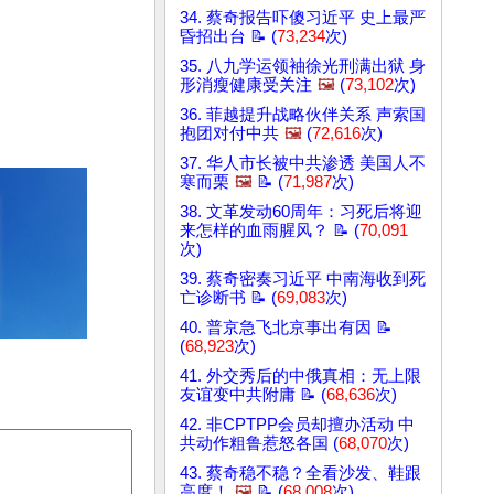
34. 蔡奇报告吓傻习近平 史上最严
昏招出台 📝 (
73,234
次)
35. 八九学运领袖徐光刑满出狱 身
形消瘦健康受关注
🖼️
(
73,102
次)
36. 菲越提升战略伙伴关系 声索国
抱团对付中共
🖼️
(
72,616
次)
37. 华人市长被中共渗透 美国人不
寒而栗
🖼️
📝 (
71,987
次)
38. 文革发动60周年：习死后将迎
来怎样的血雨腥风？ 📝 (
70,091
次)
39. 蔡奇密奏习近平 中南海收到死
亡诊断书 📝 (
69,083
次)
40. 普京急飞北京事出有因 📝
(
68,923
次)
41. 外交秀后的中俄真相：无上限
友谊变中共附庸 📝 (
68,636
次)
42. 非CPTPP会员却擅办活动 中
共动作粗鲁惹怒各国 (
68,070
次)
43. 蔡奇稳不稳？全看沙发、鞋跟
高度！
🖼️
📝 (
68,008
次)