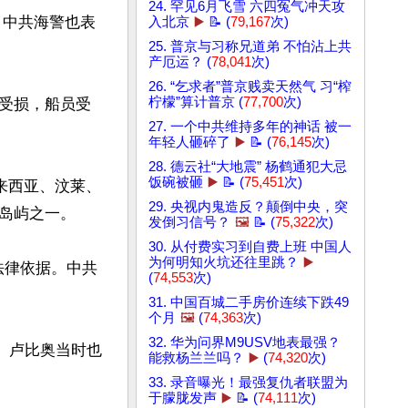
24. 罕见6月飞雪 六四冤气冲天攻
，中共海警也表
入北京
▶️
📝 (
79,167
次)
25. 普京与习称兄道弟 不怕沾上共
产厄运？ (
78,041
次)
26. “乞求者”普京贱卖天然气 习“榨
柠檬”算计普京 (
77,700
次)
受损，船员受
27. 一个中共维持多年的神话 被一
年轻人砸碎了
▶️
📝 (
76,145
次)
28. 德云社“大地震” 杨鹤通犯大忌
饭碗被砸
▶️
📝 (
75,451
次)
来西亚、汶莱、
29. 央视内鬼造反？颠倒中央，突
岛屿之一。

发倒习信号？
🖼️
📝 (
75,322
次)
30. 从付费实习到自费上班 中国人
为何明知火坑还往里跳？
▶️
有法律依据。中共
(
74,553
次)
31. 中国百城二手房价连续下跌49
个月
🖼️
(
74,363
次)
32. 华为问界M9USV地表最强？
。卢比奥当时也
能救杨兰兰吗？
▶️
(
74,320
次)
33. 录音曝光！最强复仇者联盟为
于朦胧发声
▶️
📝 (
74,111
次)