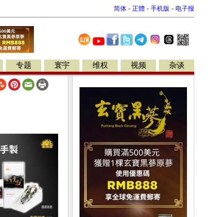
简体
-
正體
-
手机版
-
电子报
专题
寰宇
维权
视频
杂谈