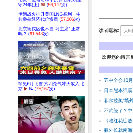
守24年(上)
🖼️
(
56,147
次)
伊朗战火推升美国LNG暴利 中
共堡垒经济代价惨重 (
57,906
次)
北京衞戍区也不提“习主席” 正常
读者暱称:
吗？ (
61,548
次)
欢迎您的留言
五中全会10
罕见6月飞雪 六四冤气冲天攻入北
京
▶️
📝 (
79,167
次)
日本熊本强震
菲尔兹奖“墙
不武统了？中
《唯红花绽放
菲外长就南海