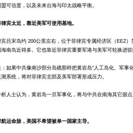
盟可信度，以及未来台海与印太战略平衡。

菲律宾太近，靠近美军可使用基地。
宾吕宋岛约 200公里左右，位于菲律宾专属经济区（EEZ
国海南岛近得多。它也靠近菲律宾重要军港与美军可轮换进驻的
是：如果中共像南沙部分岛礁那样把黄岩岛“人工岛化、军事化
测系统，将对菲律宾北部及美军部署形成压力。

分析人士认为，黄岩岛一旦军事化，将与中共在南海其它据点
球航运命脉，美国不希望被单一国家主导。