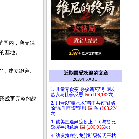
）范围内，离菲律
基地。

”，建立跑道、
近期最受欢迎的文章
2026年6月3日
1. 儿童零食变“杀蚁新药” 引网友
热议与社会反思
🖼️
(
109,182
次)
形成更完整的战
2. 川普以“奉承术”与中共过招 破
除“东升西降”迷思
🖼️
📝 (
108,224
次)
3. 被美国逼到这份上！习与鲁比
欧握手超尴尬
🖼️
(
106,936
次)
4. 幼发拉底河龙脉断裂惊现干枯