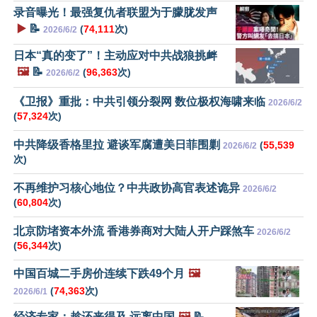
录音曝光！最强复仇者联盟为于朦胧发声
▶️
📝
(
74,111
次)
2026/6/2
日本“真的变了”！主动应对中共战狼挑衅
🖼️
📝
(
96,363
次)
2026/6/2
《卫报》重批：中共引领分裂网 数位极权海啸来临
2026/6/2
(
57,324
次)
中共降级香格里拉 避谈军腐遭美日菲围剿
(
55,539
2026/6/2
次)
不再维护习核心地位？中共政协高官表述诡异
2026/6/2
(
60,804
次)
北京防堵资本外流 香港券商对大陆人开户踩煞车
2026/6/2
(
56,344
次)
中国百城二手房价连续下跌49个月
🖼️
(
74,363
次)
2026/6/1
经济专家：趁还来得及 远离中国
🖼️
📝