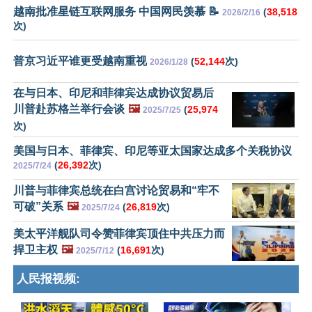
越南批准星链互联网服务 中国网民羡慕 📝
(
38,518
2026/2/16
次)
普京习近平谁更受越南重视
(
52,144
次)
2026/1/28
在与日本、印尼和菲律宾达成协议贸易后
川普赴苏格兰举行会谈
🖼️
(
25,974
2025/7/25
次)
美国与日本、菲律宾、印尼等亚太国家达成多个关税协议
(
26,392
次)
2025/7/24
川普与菲律宾总统在白宫讨论贸易和“牢不
可破”关系
🖼️
(
26,819
次)
2025/7/24
美太平洋舰队司令赞菲律宾顶住中共压力而
捍卫主权
🖼️
(
16,691
次)
2025/7/12
人民报视频: