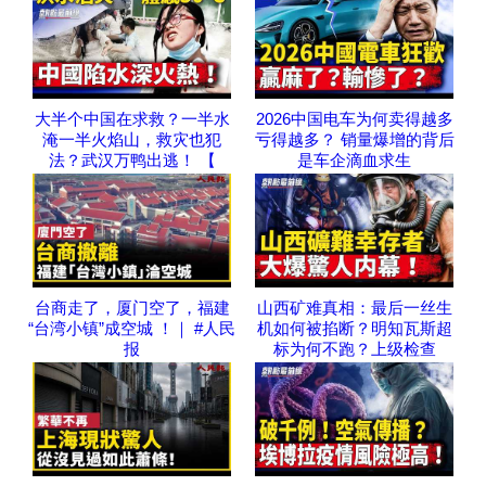
大半个中国在求救？一半水
2026中国电车为何卖得越多
淹一半火焰山，救灾也犯
亏得越多？ 销量爆增的背后
法？武汉万鸭出逃！ 【
是车企滴血求生
台商走了，厦门空了，福建
山西矿难真相：最后一丝生
“台湾小镇”成空城 ！｜ #人民
机如何被掐断？明知瓦斯超
报
标为何不跑？上级检查