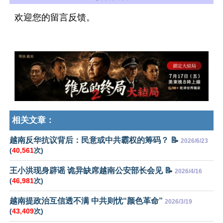
欢迎您的留言反馈。
相关文章：
越南反华抗议背后：民意或中共霸权的筹码？ 📝
2026/6/23
(
40,561
次)
王小洪现身辟谣 诡异缺席越南公安部长会见 📝
2026/4/16
(
46,981
次)
越南提政治互信透不满 中共则忧“颜色革命”
2026/3/19
(
43,409
次)