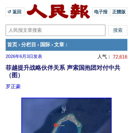
↺ 返回 
电子报
正體版
首页
分栏目
国际
文章
›
›
›
：
2026年6月3日
发表
人气：
72,616
菲越提升战略伙伴关系 声索国抱团对付中共
（图）
罗正豪