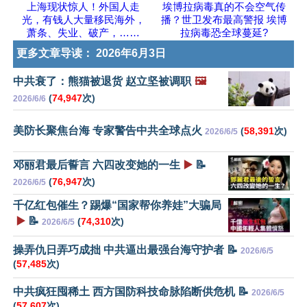
上海现状惊人！外国人走
埃博拉病毒真的不会空气传
光，有钱人大量移民海外，
播？世卫发布最高警报 埃博
萧条、失业、破产，……
拉病毒恐全球蔓延?
更多文章导读：
2026年6月3日
中共衰了：熊猫被退货 赵立坚被调职
🖼️
(
74,947
次)
2026/6/6
美防长聚焦台海 专家警告中共全球点火
(
58,391
次)
2026/6/5
邓丽君最后誓言 六四改变她的一生
▶️
📝
(
76,947
次)
2026/6/5
千亿红包催生？踢爆“国家帮你养娃”大骗局
▶️
📝
(
74,310
次)
2026/6/5
操弄仇日弄巧成拙 中共逼出最强台海守护者 📝
2026/6/5
(
57,485
次)
中共疯狂囤稀土 西方国防科技命脉陷断供危机 📝
2026/6/5
(
57,607
次)