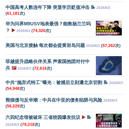
中国高考人数连年下降 突显学历贬值冲击 📝
2026/6/3
(
61,181
次)
华为问界M9USV地表最强？能救杨兰兰吗
？
▶️
(
74,320
次)
2026/6/3
美国与北京接触 每次都会提黄岩岛问题
(
57,262
次)
2026/6/3
菲越提升战略伙伴关系 声索国抱团对付中
共
🖼️
(
72,616
次)
2026/6/3
中共“抛弃式特工”曝光：被捕后立刻遭北京切割 📝
2026/6/3
(
54,948
次)
熊猫债与反华潮：中共在中亚的债务陷阱与风险
2026/6/3
(
56,229
次)
六四纪念馆被破坏 三省校园爆发抗议
▶️
📝
(
79,218
次)
2026/6/3