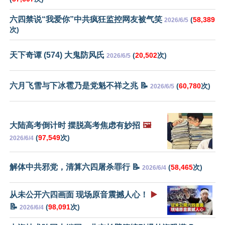
六四禁说“我爱你”中共疯狂监控网友被气笑
(
58,389
2026/6/5
次)
天下奇谭 (574) 大鬼防风氏
(
20,502
次)
2026/6/5
六月飞雪与下冰雹乃是党魁不祥之兆 📝
(
60,780
次)
2026/6/5
大陆高考倒计时 摆脱高考焦虑有妙招
🖼️
(
97,549
次)
2026/6/4
解体中共邪党，清算六四屠杀罪行 📝
(
58,465
次)
2026/6/4
从未公开六四画面 现场原音震撼人心！
▶️
📝
(
98,091
次)
2026/6/4