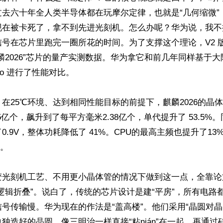
过去六十年全人类半导体都在玩摩尔定律，也就是“几何缩微”
现在被卡死了，拿不到先进光刻机。怎么办呢？华为说，我不
号在芯片里跑完一圈所花的时间。为了支撑这个理论，V2 
麟2026”芯片的量产实测数据。华为拿它和前几年同样基于
Pro 进行了性能对比。

在25℃环境、达到相同性能目标的前提下，麒麟2026的晶
55亿个，飙升到了每平方毫米2.38亿个，单代提升了 53.5%
了0.9V，整体功耗降低了 41%。CPU的最高主频也提升了13%，
。

变光刻机工艺、不用更小晶体管的情况下做到这一点，全靠论
逻辑折叠”。说白了，传统的芯片设计是建“平房”，所有电路
号传输慢。华为现在的作法是“盖高楼”。他们采用“晶圆对晶
独造好的晶圆，像三明治一样直接“粘nián”在一起，再通过