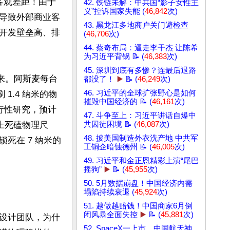
的客观差距！由于
42. 铁链未解：中共国“影子女性主
义”控诉国家失能 (
46,842
次)
导致外部商业客
43. 黑龙江多地商户关门避检查
开发壁垒高、排
(
46,706
次)
44. 蔡奇布局：逼走李干杰 让陈希
为习近平背锅 📝 (
46,383
次)
45. 深圳到底有多惨？连最后退路
来。阿斯麦每台
都没了！
▶️
📝 (
46,249
次)
46. 习近平的全球扩张野心是如何
1.4 纳米的物
摧毁中国经济的 📝 (
46,161
次)
行性研究，预计
47. 斗争至上：习近平讲话自爆中
面上死磕物理尺
共囚徒困境 📝 (
46,087
次)
48. 披美国制造外衣洗产地 中共军
死在 7 纳米的
工铜企暗蚀德州 📝 (
46,005
次)
49. 习近平和金正恩精彩上演“尾巴
摇狗”
▶️
📝 (
45,955
次)
50. 5月数据崩盘！中国经济内需
塌陷持续衰退 (
45,924
次)
51. 越做越赔钱！中国商家6月倒
闭风暴全面失控
▶️
📝 (
45,881
次)
设计团队，为什
52. SpaceX一上市，中国航天神