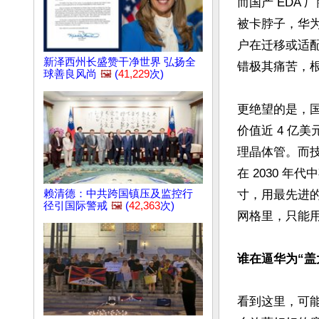
而国产 EDA 
被卡脖子，华
户在迁移或适
新泽西州长盛赞干净世界 弘扬全
错极其痛苦，
球善良风尚
🖼️
(
41,229
次)
更绝望的是，
价值近 4 亿美
理晶体管。而技
在 2030 
赖清德：中共跨国镇压及监控行
寸，用最先进的
径引国际警戒
🖼️
(
42,363
次)
网格里，只能用
谁在逼华为“盖
看到这里，可