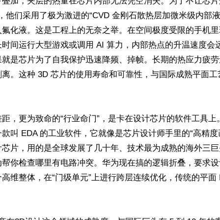
下叠加，夹层的热量在芯片内部无法凭空消失。为了不让芯片
出，他们采用了极为激进的“CVD 金刚石散热层加微米级内部
入氟化液。这是工程上的无奈之举。在空间极度受限的手机里
时间运行大型游戏或调用 AI 算力，内部热点的升温速度会
果就是芯片为了自我保护迅速降频、掉帧。长期的热应力疲劳
离。这种 3D 芯片的使用寿命和可靠性，与国际成熟平面
差距，更为致命的“行业命门”，是卡在设计芯片的软件工具上
款叫 EDA 的工业软件，它就像是芯片设计师手里的“高精度
计芯片，用的是全球发展了几十年、技术最为成熟的海外三巨
动帮你检查哪里有电路冲突。华为现在搞的逻辑折叠，要求设
高维整体，在“门级单元”上进行跨层连续优化，传统的平面 E