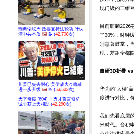
现门级的三维互
目前麒麟202
瑞典论坛周 政要支持法轮功 吁认
清中共本质
🖼️
📝 (
42,708
次)
了30%，时钟
别急著鼓掌，
现，差距全都隐
自研3D折叠 v
川普已失去耐心 美伊战火今晚或
华为的“大楼”
进一步升级
🖼️
📝 (
53,593
次)
度进行对比，你
天下奇谭 (604) ：秀才誓言修桥
诚心获上天相助 (
42,290
次)
我们先看底层
米时代。台积
英伟达供应最尖