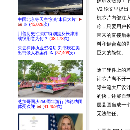
多层发热源上
V2 论文里提
机芯片内部注
中国北京等天空惊演“末日大片”
▶️
🖼️
📝 (
45,028
次)
冷，只要用户长
川普历史性演讲特别提及长津湖
带来的直接后
战役用意为何？ (
38,178
次)
料和键合点的剥
失去律师执业资格后 刘书庆在美
巨大的隐忧。

出书谈人权案件 📝 (
37,409
次)
除了硬件上的
计芯片离不开一
际主流大厂设
的快，还能自
芝加哥国庆250周年游行 法轮功团
层晶圆当成一个
体受欢迎
🖼️
(
41,459
次)
无法胜任。
