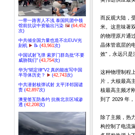
而反观大陆，受
一带一路害人不浅 泰国民团中领
馆前抗议中资输出污染
🖼️
(
64,452
米。这意味著双
次)
的物理原片通过
中共倾全国力量也造不出EUV光
晶体管底层的
刻机
▶️
📝 (
43,961
次)
效”，永远只是
中国试射飞弹 索罗门群岛批“不要
威胁我们” (
43,754
次)
华为“韬定律”V2 真的能改写中国
这种物理制程
半导体历史？
▶️
(
42,743
次)
片，大核最高主频
中共潜射核弹试射 太平洋邻国谴
责 (
42,897
次)
核最高主频才刚
到了 2029 年
澳斐签互防条约 抗衡北京区域渗
透 (
42,208
次)
除了主频，热力
构控制了电流