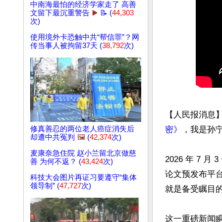
中南海最怕的经济学家走了 高善
文留下最沉重警告
▶️
📝 (
44,303
次)
使用境外卡恐触中共“帮信罪”？网
传当事人被拘留37天 (
38,792
次)
【人民报消息
修真善忍的两位老人癌症消失后
密》
，我是孙宁
却遭中共冤判
🖼️
(
42,374
次)
麦康奈急住院 赵小兰留北京做慈
2026 年 7
善 为何不返？ (
43,424
次)
论文预发布平
科技大会图片再证习要遵守“集体
领导制” (
47,727
次)
就是备受瞩目的华
这一重磅新闻