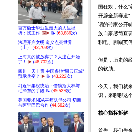
国狂欢，什么“
开辟全新赛道”，
谓的砖家公开喊
百万硕士毕业生最大的人生挫
折：找工作
🖼️▶️
📝 (
63,886
次)
族自豪感简直
积电、脚踢英伟
法理开启文明 道义点亮世界
（上） (
42,769
次)
上海真的被放弃了？大逃亡开始
但是，历史的
了！
▶️
(
46,702
次)
的软肋。

四川一天十震 中国多地“黑云压城”
预示兵变？
▶️
📝 (
43,222
次)
习近平集权统治：借镜斯大林与
今天，我们就
毛泽东的手段 📝 (
49,539
次)
识，来聊聊这个
美国要求NBA巫师队母公司 切断
与阿里巴巴合作 (
44,682
次)
核心指标拆解
首先，我们先来