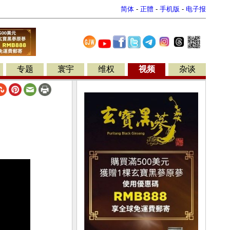
简体
-
正體
-
手机版
-
电子报
专题
寰宇
维权
视频
杂谈