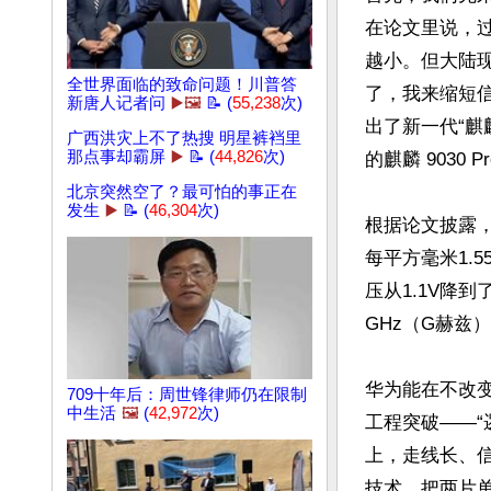
在论文里说，
越小。但大陆
全世界面临的致命问题！川普答
了，我来缩短信
新唐人记者问
▶️🖼️
📝 (
55,238
次)
出了新一代“麒
广西洪灾上不了热搜 明星裤裆里
那点事却霸屏
▶️
📝 (
44,826
次)
的麒麟 9030 
北京突然空了？最可怕的事正在
发生
▶️
📝 (
46,304
次)
根据论文披露，
每平方毫米1.
压从1.1V降到
GHz（G赫兹）
华为能在不改
709十年后：周世锋律师仍在限制
中生活
🖼️
(
42,972
次)
工程突破——“
上，走线长、信
技术，把两片单