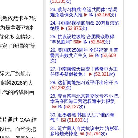
(
53,339
次)
23. 蔡与习构成“命运共同体” 结局
难免墙倒众人推
▶️
📝 (
53,166
次)
制程依然卡在7纳
24. 中国影视彻底崩盘 20万群演陷
为是拿著7纳米
绝境
▶️
(
52,875
次)
路优化多么精妙，
25. 抗议设垃圾站 合肥民众取得
“罕见胜利”
🖼️▶️
📝 (
52,848
次)
定了所谓的“等
26. 美国庆250周年 全球祝贺 川普
誓言击败共产主义
🖼️
📝 (
52,609
次)
27. 中南海惊天巨变！蔡奇中办主
际大厂旗舰芯
任职务疑似被免！
▶️
(
52,321
次)
麒麟2026的大
28. 这新闻能把习近平吓出冷汗 📝
(
52,292
次)
来几代的路线图画
29. 弃台湾与北京建交吃亏不小 巴
拿马夺回港口营运权遭中共报复
🖼️
📝 (
52,127
次)
30. 近墨者黑 韩国队沾了谁的晦
通过 GAA 结
气？
🖼️
(
51,883
次)
31. 流亡藏人自焚抗议中共 洛杉矶
设计。而华为把
多地烛光悼念
🖼️
(
51,794
次)