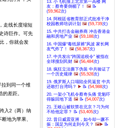
13. 小飞机撞上北京第一高楼 网
友：蔡奇要倒楣了！
🖼️
📝
(
59,962
次)
14. 阿根廷省教育部正式批准干净
校园教师培训计划
🖼️
(
59,739
次)
米，走线长度缩短
15. 中共打击金融券商 冲击香港金
的史诗巨作。可先
融和房地产业
🖼️
(
59,188
次)
比，你就会发
16. 中国爆“毒纸尿裤”风波 家长网
友气炸了！
🖼️
(
58,367
次)
17. 中共发出“跨国追税令” 被指在
全球搜刮民财
🖼️
(
56,484
次)
18. 疯狂立法撕下伪装 中共验证了
一个历史规律
🖼️
(
55,928
次)
19. 俄罗斯人口塌陷全民返贫 中共
平拉到同一个维
还敢打台湾吗？
▶️
📝 (
54,988
次)
的差距。

20. 一架小飞机令蔡奇头痛 党魁吓
得躲回地下道
🖼️
📝 (
54,007
次)
21. 王岐山被软禁在北京？习为何
跨入2（两）纳
不给他定罪？ 📝 (
53,405
次)
不断地为苹果、
22. 昔日威震亚洲，如今却一蹶不
振：国足为何走到今天？
🖼️▶️
📝