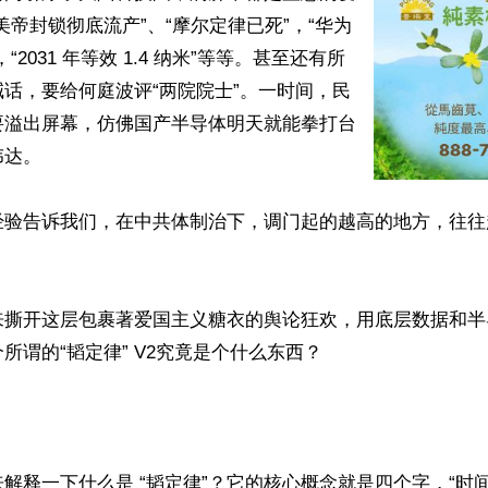
美帝封锁彻底流产”、“摩尔定律已死”，“华为
“2031 年等效 1.4 纳米”等等。甚至还有所
话，要给何庭波评“两院院士”。一时间，民
要溢出屏幕，仿佛国产半导体明天就能拳打台
达。

经验告诉我们，在中共体制治下，调门起的越高的地方，往往
来撕开这层包裹著爱国主义糖衣的舆论狂欢，用底层数据和半
所谓的“韬定律” V2究竟是个什么东西？

解释一下什么是 “韬定律”？它的核心概念就是四个字，“时