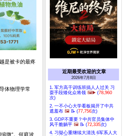
越是被卡的最疼
近期最受欢迎的文章
2026年7月8日
1. 军方高干训练班搞人人过关 习
导体物理学常
耍手段矮化众将领
🖼️▶️
(
78,960
次)
2. 一不小心大学看板揭开了中共
遮羞布
🖼️
📝 (
77,756
次)
3. GDP不重要？中共官员集体中
风干脆躺平
🖼️
📝 (
72,335
次)
4. 习疑心重继续大清洗 6军系人大
间缩微”。何庭波