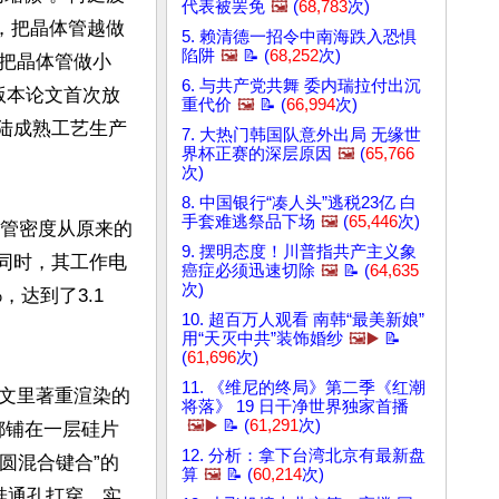
代表被罢免
🖼️
(
68,783
次)
，把晶体管越做
5. 赖清德一招令中南海跌入恐惧
陷阱
🖼️
📝 (
68,252
次)
把晶体管做小
6. 与共产党共舞 委内瑞拉付出沉
版本论文首次放
重代价
🖼️
📝 (
66,994
次)
大陆成熟工艺生产
7. 大热门韩国队意外出局 无缘世
界杯正赛的深层原因
🖼️
(
65,766
次)
8. 中国银行“凑人头”逃税23亿 白
手套难逃祭品下场
🖼️
(
65,446
次)
体管密度从原来的
9. 摆明态度！川普指共产主义象
。同时，其工作电
癌症必须迅速切除
🖼️
📝 (
64,635
次)
达到了3.1 
10. 超百万人观看 南韩“最美新娘”
用“天灭中共”装饰婚纱
🖼️▶️
📝
(
61,696
次)
11. 《维尼的终局》第二季《红潮
文里著重渲染的
将落》 19 日干净世界独家首播
🖼️▶️
📝 (
61,291
次)
都铺在一层硅片
12. 分析：拿下台湾北京有最新盘
圆混合键合”的
算
🖼️
📝 (
60,214
次)
硅通孔打穿，实