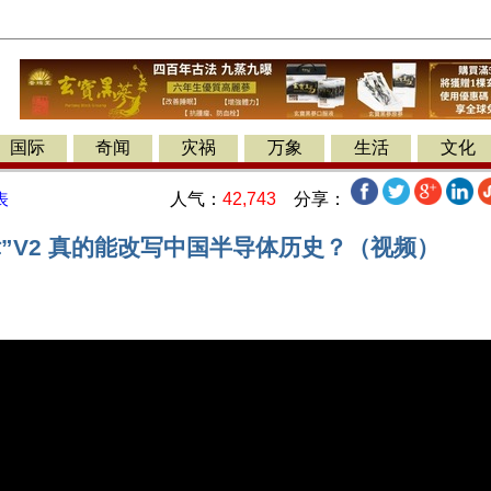
国际
奇闻
灾祸
万象
生活
文化
人气：
42,743
分享：
表
”V2 真的能改写中国半导体历史？（视频）