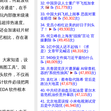
烧毁，何庭波在 
32. 中国异议人士董广平飞抵加拿
液冷通道”，在手
大
🖼️
📝 (
51,779
次)
33. 中国大妈飞机上闹事 恐面对重
玩内部微米级液
金赔偿
🖼️
📝 (
50,302
次)
远超排热速度。
34. 党员小粉红赴美的好日子到头
了！
▶️
📝 (
49,930
次)
还会加速硅片材
35. 何立峰在上海发“战狼”言论 官
工艺相比，存在著
媒删除 📝 (
49,453
次)
36. 1亿中国人还不起钱！《求
是》文章罕见喊话 (
48,316
次)
37. 940份文件揭习近平最怕什么
。大家知道，设
📝 (
48,009
次)
画图工具”。国
38. 共青团党庆片遭屏蔽 AI审查机
器的“系统性抽风”
▶️
📝 (
47,893
次)
头软件，不仅画
39. 袁红冰：蔡奇取代陈希 背后是
计软件必须把两
政治大地震 (
47,679
次)
DA 软件根本
40. 中共经济崩盘压低油需 霍尔木
兹危机油价意外暴跌 (
47,115
次)
41. 北京地震误报 小米电视测试背
后是中共隐忧 (
46,940
次)