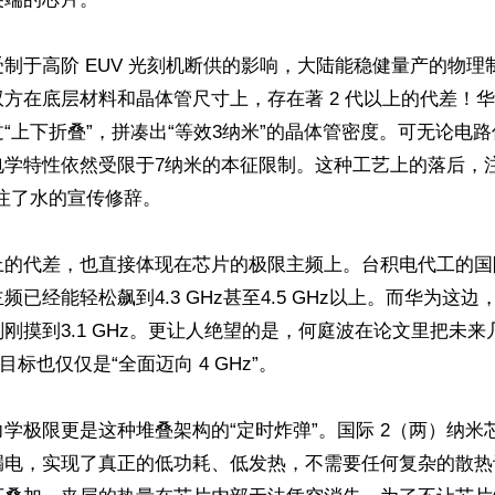
制于高阶 EUV 光刻机断供的影响，大陆能稳健量产的物理
方在底层材料和晶体管尺寸上，存在著 2 代以上的代差！华
“上下折叠”，拼凑出“等效3纳米”的晶体管密度。可无论电
电学特性依然受限于7纳米的本征限制。这种工艺上的落后，注
注了水的宣传修辞。

上的代差，也直接体现在芯片的极限主频上。台积电代工的国
已经能轻松飙到4.3 GHz甚至4.5 GHz以上。而华为这边，
刚摸到3.1 GHz。更让人绝望的是，何庭波在论文里把未
，目标也仅仅是“全面迈向 4 GHz”。

学极限更是这种堆叠架构的“定时炸弹”。国际 2（两）纳米芯片
漏电，实现了真正的低功耗、低发热，不需要任何复杂的散热