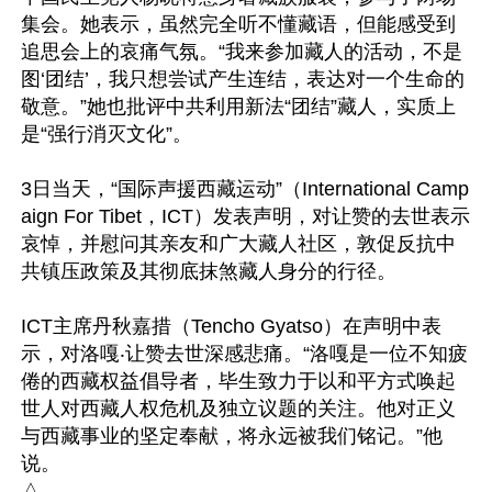
集会。她表示，虽然完全听不懂藏语，但能感受到
追思会上的哀痛气氛。“我来参加藏人的活动，不是
图‘团结’，我只想尝试产生连结，表达对一个生命的
敬意。”她也批评中共利用新法“团结”藏人，实质上
是“强行消灭文化”。

3日当天，“国际声援西藏运动”（International Camp
aign For Tibet，ICT）发表声明，对让赞的去世表示
哀悼，并慰问其亲友和广大藏人社区，敦促反抗中
共镇压政策及其彻底抹煞藏人身分的行径。

ICT主席丹秋嘉措（Tencho Gyatso）在声明中表
示，对洛嘎‧让赞去世深感悲痛。“洛嘎是一位不知疲
倦的西藏权益倡导者，毕生致力于以和平方式唤起
世人对西藏人权危机及独立议题的关注。他对正义
与西藏事业的坚定奉献，将永远被我们铭记。”他
说。
