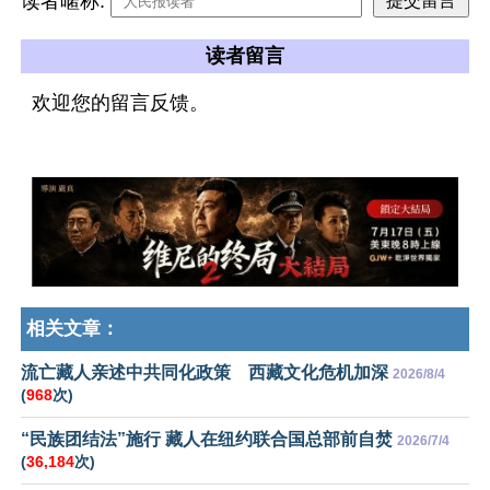
读者暱称:
读者留言
欢迎您的留言反馈。
相关文章：
流亡藏人亲述中共同化政策 西藏文化危机加深
2026/8/4
(
968
次)
“民族团结法”施行 藏人在纽约联合国总部前自焚
2026/7/4
(
36,184
次)