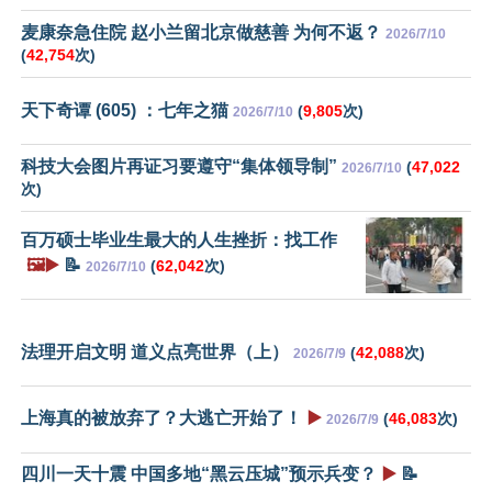
麦康奈急住院 赵小兰留北京做慈善 为何不返？
2026/7/10
(
42,754
次)
天下奇谭 (605) ：七年之猫
(
9,805
次)
2026/7/10
科技大会图片再证习要遵守“集体领导制”
(
47,022
2026/7/10
次)
百万硕士毕业生最大的人生挫折：找工作
🖼️▶️
📝
(
62,042
次)
2026/7/10
法理开启文明 道义点亮世界（上）
(
42,088
次)
2026/7/9
上海真的被放弃了？大逃亡开始了！
▶️
(
46,083
次)
2026/7/9
四川一天十震 中国多地“黑云压城”预示兵变？
▶️
📝