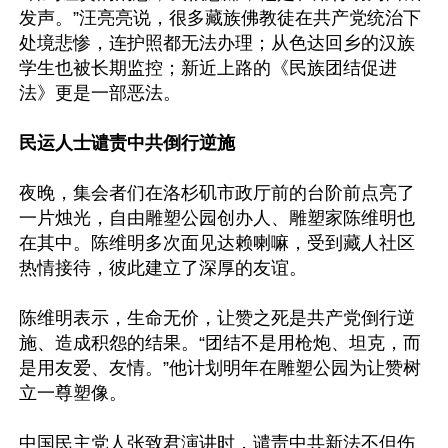
发声。”汪亮亮说，很多藏族佛教徒在共产党统治下
处境悲惨，连护照都无法办理；从色达回乡的汉族
学生也被长期监控；新近上路的《民族团结促进
法》更是一部恶法。

民运人士谴责中共倒行逆施
夜晚，集会者们在洛杉矶市政厅前的台阶前点亮了
一片烛光，自由雕塑公园创办人、雕塑家陈维明也
在其中。陈维明多次面见达赖喇嘛，受到藏人社区
热情接待，彼此建立了深厚的友谊。

陈维明表示，生命无价，让赞之死是共产党倒行逆
施、造成积怨的结果。“团结不是用枪炮、坦克，而
是用友爱、友情。”他计划明年在雕塑公园为让赞树
立一尊塑像。

中国民主党人张致君演讲时，谴责中共新法不但伤