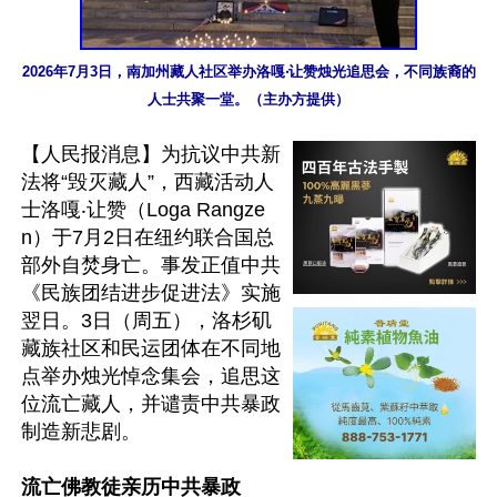
2026年7月3日，南加州藏人社区举办洛嘎‧让赞烛光追思会，不同族裔的
人士共聚一堂。（主办方提供）
【人民报消息】为抗议中共新
法将“毁灭藏人”，西藏活动人
士洛嘎‧让赞（Loga Rangze
n）于7月2日在纽约联合国总
部外自焚身亡。事发正值中共
《民族团结进步促进法》实施
翌日。3日（周五），洛杉矶
藏族社区和民运团体在不同地
点举办烛光悼念集会，追思这
位流亡藏人，并谴责中共暴政
制造新悲剧。

流亡佛教徒亲历中共暴政