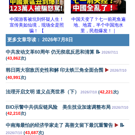
中国游客被坑到怀疑人生！
中国天变了？七一前死鱼遍
宣传美如仙境，现场全是照
地、地震，半个中国泡水
骗！ 【
里，民怨爆发！｜
更多文章导读：
2026年7月8日
中共发动文革60周年 仍无彻底反思和清算 📝
2026/7/11
(
43,862
次)
韩日两大宿敌历史性和解 印太铁三角全面合围
▶️
2026/7/10
(
40,991
次)
法理开启文明 道义点亮世界（下）
(
42,221
次)
2026/7/10
BIO示警中共供应链风险 美生技业加速调整布局
2026/7/10
(
42,210
次)
中南海最怕的经济学家走了 高善文留下最沉重警告
▶️
📝
(
43,687
次)
2026/7/10