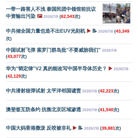
一带一路害人不浅 泰国民团中领馆前抗议
中资输出污染
🖼️
(
62,543
次)
2026/7/9
中共倾全国力量也造不出EUV光刻机
▶️
📝
(
43,349
2026/7/8
次)
中国试射飞弹 索罗门群岛批“不要威胁我们”
2026/7/8
(
43,077
次)
华为“韬定律”V2 真的能改写中国半导体历史？
▶️
2026/7/8
(
42,129
次)
中共潜射核弹试射 太平洋邻国谴责
(
42,223
次)
2026/7/8
澳斐签互防条约 抗衡北京区域渗透
(
41,540
次)
2026/7/8
中国大妈香港撒泼 反咬被非礼
▶️
📝
(
39,881
次)
2026/7/8