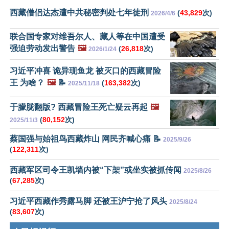
西藏僧侣达杰遭中共秘密判处七年徒刑
(
43,829
次)
2026/4/6
联合国专家对维吾尔人、藏人等在中国遭受
强迫劳动发出警告
🖼️
(
26,818
次)
2026/1/24
习近平冲喜 诡异现鱼龙 被灭口的西藏冒险
王 为啥？
🖼️
📝
(
163,382
次)
2025/11/18
于朦胧翻版? 西藏冒险王死亡疑云再起
🖼️
(
80,152
次)
2025/11/3
蔡国强与始祖鸟西藏炸山 网民齐喊心痛 📝
2025/9/26
(
122,311
次)
西藏军区司令王凯墙内被“下架”或坐实被抓传闻
2025/8/26
(
67,285
次)
习近平西藏作秀露马脚 还被王沪宁抢了风头
2025/8/24
(
83,607
次)