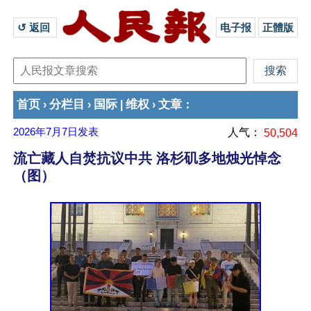
↺ 返回 
电子报
正體版
首页
分栏目
国际
维权
文章
›
›
|
›
：
2026年7月7日
发表
人气：
50,504
流亡藏人自焚抗议中共 洛杉矶多地烛光悼念
（图）