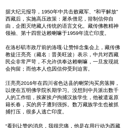
据大纪元报导，1950年中共击败藏军、“和平解放”
西藏后，实施高压政策：屠杀僧尼，箝制信仰自
由，企图灭绝藏人传统的语言文化。藏传佛教精神
领袖、第十四世达赖喇嘛于1959年流亡印度。

在洛杉矶市政厅前的洛嘎‧让赞悼念集会上，藏传佛
教徒汪亮亮（藏名：晋美旺波）表示，中共对西藏
民众非常严苛，不允许供奉达赖喇嘛，一旦发现就
会拘留；而他本人也因信仰受到迫害。

汪亮亮2016年在四川省色达县的喇荣沟买房落脚，
以便在五明佛学院长期学习。没想到中共派出数千
人的工作组，挨家挨户拘捕汉族学生，他被遣返原
籍长春，买的房子遭到强拆。数万藏族学生也被抓
捕打压，很多人逃亡印度。

“看到让赞的消息，我很悲痛，他是在用行动为西藏