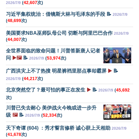
(
42,607
次)
2026/7/9
习近平集权统治：借镜斯大林与毛泽东的手段 📝
2026/7/9
(
48,699
次)
美国要求NBA巫师队母公司 切断与阿里巴巴合作
2026/7/9
(
44,007
次)
全世界面临的致命问题！川普答新唐人记者
问
▶️🖼️
📝
(
53,974
次)
2026/7/9
广西洪灾上不了热搜 明星裤裆里那点事却霸屏
▶️
📝
(
44,217
次)
2026/7/9
北京突然空了？最可怕的事正在发生
▶️
📝
(
45,692
2026/7/9
次)
川普已失去耐心 美伊战火今晚或进一步升
级
🖼️
📝
(
52,334
次)
2026/7/9
天下奇谭 (604) ：秀才誓言修桥 诚心获上天相助
2026/7/9
(
41,678
次)