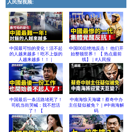
人民报视频:
中国最可怕的变化！活不起
中国00后绝地反击！ 他们开
的人越来越多！吃不上饭的
始整顿世界！ 【 热点最前
人越来越多！！｜
线】｜#人民报
中国最后一条活路堵死了！
中南海惊天海啸！蔡奇中办
司机当街哭喊：我不想活
主任疑似被免？｜#中南海解
了！ 【
码