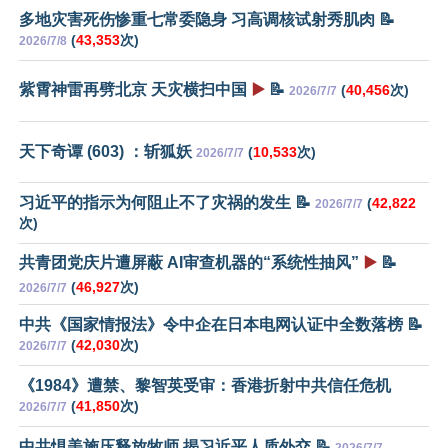
多地灾害死伤惨重七常委隐身 习高调核试射秀肌肉 📝
(
43,353
次)
2026/7/8
紫霄神雷再劈北京 天灾横扫中国
▶️
📝
(
40,456
次)
2026/7/7
天下奇谭 (603) ：斩狐妖
(
10,533
次)
2026/7/7
习近平的指示为何阻止不了灾祸的发生 📝
(
42,822
2026/7/7
次)
共青团党庆片遭屏蔽 AI审查机器的“系统性抽风”
▶️
📝
(
46,927
次)
2026/7/7
中共《国家情报法》令中企在日本电网认证中全数落榜 📝
(
42,030
次)
2026/7/7
《1984》遭禁、黎智英受审：香港折射中共信任危机
(
41,850
次)
2026/7/7
中共惧美施压释放牧师 揭习近平人质外交 📝