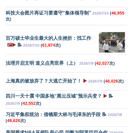
科技大会图片再证习要遵守“集体领导制”
(
46,955
2026/7/10
次)
百万硕士毕业生最大的人生挫折：找工作
🖼️▶️
📝
(
61,874
次)
2026/7/10
法理开启文明 道义点亮世界（上）
(
42,027
次)
2026/7/9
上海真的被放弃了？大逃亡开始了！
▶️
(
46,026
次)
2026/7/9
四川一天十震 中国多地“黑云压城”预示兵变？
▶️
📝
(
42,552
次)
2026/7/9
习近平集权统治：借镜斯大林与毛泽东的手段 📝
2026/7/9
(
48,626
次)
美国要求NBA巫师队母公司 切断与阿里巴巴合作