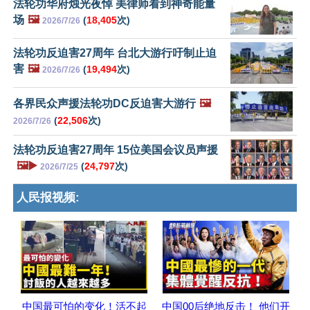
法轮功华府烛光夜悼 美律师看到神奇能量
场
🖼️
(
18,405
次)
2026/7/26
法轮功反迫害27周年 台北大游行吁制止迫
害
🖼️
(
19,494
次)
2026/7/26
各界民众声援法轮功DC反迫害大游行
🖼️
(
22,506
次)
2026/7/26
法轮功反迫害27周年 15位美国会议员声援
🖼️▶️
(
24,797
次)
2026/7/25
人民报视频:
中国最可怕的变化！活不起
中国00后绝地反击！ 他们开