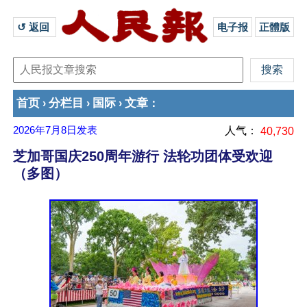
↺ 返回 
电子报
正體版
首页
分栏目
国际
文章
›
›
›
：
2026年7月8日
发表
人气：
40,730
芝加哥国庆250周年游行 法轮功团体受欢迎
（多图）