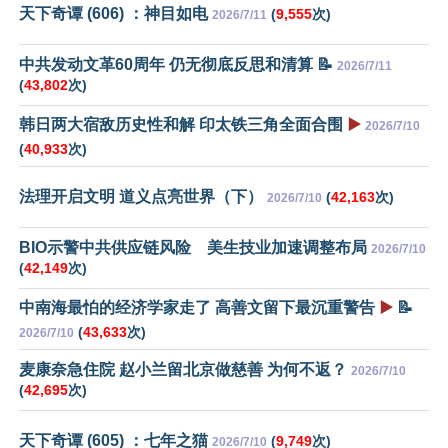
天下奇谭 (606) ：神目如电
(
9,555
次)
2026/7/11
中共发动文革60周年 仍无彻底反思和清算 📝
2026/7/11
(
43,802
次)
韩日两大宿敌历史性和解 印太铁三角全面合围
▶️
2026/7/10
(
40,933
次)
法理开启文明 道义点亮世界（下）
(
42,163
次)
2026/7/10
BIO示警中共供应链风险 美生技业加速调整布局
2026/7/10
(
42,149
次)
中南海最怕的经济学家走了 高善文留下最沉重警告
▶️
📝
(
43,633
次)
2026/7/10
麦康奈急住院 赵小兰留北京做慈善 为何不返？
2026/7/10
(
42,695
次)
天下奇谭 (605) ：七年之猫
(
9,749
次)
2026/7/10