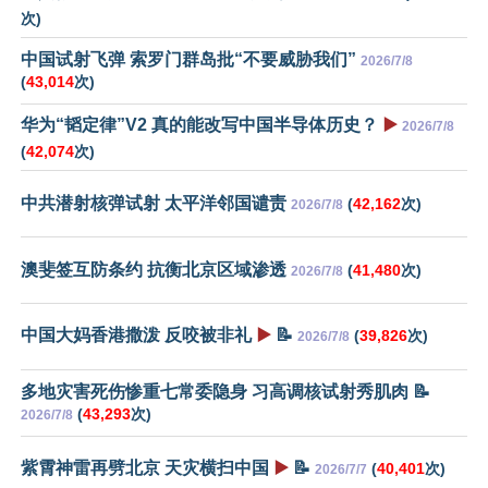
次)
中国试射飞弹 索罗门群岛批“不要威胁我们”
2026/7/8
(
43,014
次)
华为“韬定律”V2 真的能改写中国半导体历史？
▶️
2026/7/8
(
42,074
次)
中共潜射核弹试射 太平洋邻国谴责
(
42,162
次)
2026/7/8
澳斐签互防条约 抗衡北京区域渗透
(
41,480
次)
2026/7/8
中国大妈香港撒泼 反咬被非礼
▶️
📝
(
39,826
次)
2026/7/8
多地灾害死伤惨重七常委隐身 习高调核试射秀肌肉 📝
(
43,293
次)
2026/7/8
紫霄神雷再劈北京 天灾横扫中国
▶️
📝
(
40,401
次)
2026/7/7