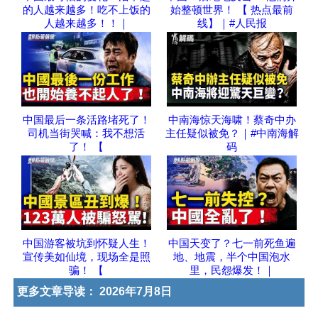
的人越来越多！吃不上饭的
始整顿世界！ 【 热点最前
人越来越多！！｜
线】｜#人民报
中国最后一条活路堵死了！
中南海惊天海啸！蔡奇中办
司机当街哭喊：我不想活
主任疑似被免？｜#中南海解
了！ 【
码
中国游客被坑到怀疑人生！
中国天变了？七一前死鱼遍
宣传美如仙境，现场全是照
地、地震，半个中国泡水
骗！ 【
里，民怨爆发！｜
更多文章导读：
2026年7月8日