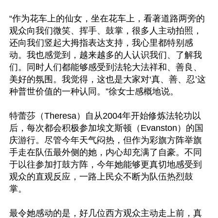
“作为花车上的仙女，坐在花车上，看著道路两旁的
观众向我们微笑、挥手、鼓掌，很多人主动拍照，
还向我们竖起大拇指表达支持，我心里都特别感
动。我也感觉到，越来越多的人认识我们、了解我
们。同时人们都能够感受到法轮大法祥和、善良、
美好的氛围。我觉得，这也是大家对‘真、善、忍’这
种普世价值的一种认同。”徐女士感概地说。

特蕾莎（Theresa）自从2004年开始修炼法轮功以
后，每次都会积极参加埃文斯顿（Evanston）的国
庆游行。尽管今年天气闷热，但作为彩旗方阵举旗
手走在队伍最外侧的她，内心却充满了自豪。不同
于以往参加打鼓方阵，今年她能够更真切地感受到
观众的直观反应，一路上民众不断为队伍热烈鼓
掌。

最令她感动的是，好几位西方观众主动走上前，真