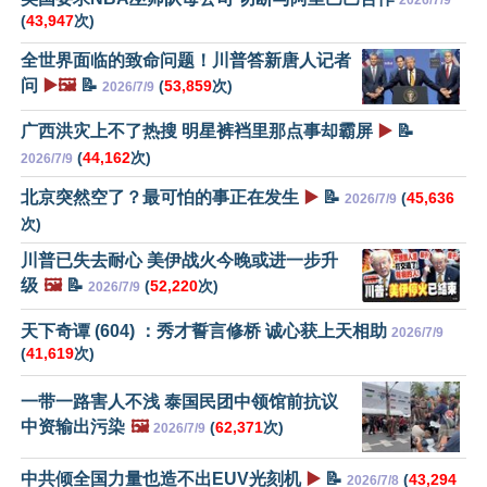
2026/7/9
(
43,947
次)
全世界面临的致命问题！川普答新唐人记者
问
▶️🖼️
📝
(
53,859
次)
2026/7/9
广西洪灾上不了热搜 明星裤裆里那点事却霸屏
▶️
📝
(
44,162
次)
2026/7/9
北京突然空了？最可怕的事正在发生
▶️
📝
(
45,636
2026/7/9
次)
川普已失去耐心 美伊战火今晚或进一步升
级
🖼️
📝
(
52,220
次)
2026/7/9
天下奇谭 (604) ：秀才誓言修桥 诚心获上天相助
2026/7/9
(
41,619
次)
一带一路害人不浅 泰国民团中领馆前抗议
中资输出污染
🖼️
(
62,371
次)
2026/7/9
中共倾全国力量也造不出EUV光刻机
▶️
📝
(
43,294
2026/7/8