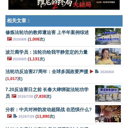
相关文章：
修炼法轮功的教师遭迫害 上半年案例综述
🖼️
(
1,008
次)
2026/8/6
波兰裔学员：法轮功给我平静坚定的力量
🖼️
(
1,131
次)
2026/8/5
法轮功反迫害27周年：全球多国政要声援
▶️
📝
2026/8/4
(
1,017
次)
7.20反迫害日之前 长春大肆绑架法轮功学
员
🖼️
(
7,838
次)
2026/7/30
分析：中共对神韵发动超限战 在恐惧什么?
🖼️
📝
(
11,890
次)
2026/7/29