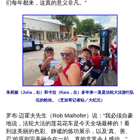
们每年都来，这真的意义非凡。”

朱莉娅（Julia，右）和卡拉（Kara，左）多年来一直是法轮大法游行队
伍的粉丝。（芝加哥记者站／大纪元）
罗布‧迈霍夫先生（Rob Maihofer）说：“我必须自豪
地说，法轮大法的莲花花车是今天全场最棒的！看
到这美丽的色彩、静谧的炼功展示，以及‘真、善、
忍’的原则完美融合在一起，真的非常令人感动。”
