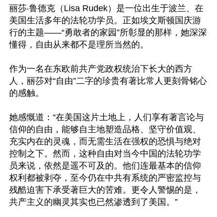
丽莎‧鲁德克（Lisa Rudek）是一位出生于波兰、在
美国生活多年的法轮功学员。正如埃文斯顿国庆游
行的主题——“勇敢者的家园”所彰显的那样，她深深
懂得，自由从来都不是理所当然的。

作为一名在东欧前共产党政权统治下长大的西方
人，丽莎对“自由”二字的珍贵有著比常人更刻骨铭心
的感触。

她感慨道：“在美国这片土地上，人们享有著言论与
信仰的自由，能够自主地塑造品格、坚守价值观、
充实内在的灵魂，而无需生活在强权的恐惧与绝对
控制之下。然而，这种自由对当今中国的法轮功学
员来说，依然是遥不可及的。他们连最基本的信仰
权利都被剥夺，至今仍在中共有系统的严密监控与
残酷迫害下承受著巨大的苦难。更令人警惕的是，
共产主义的幽灵其实也已然渗透到了美国。”
