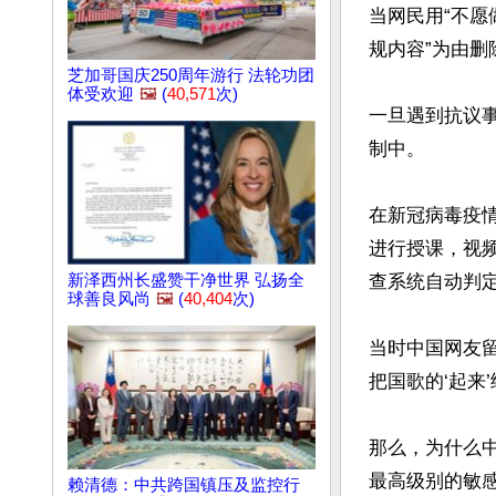
当网民用“不愿
规内容”为由删
芝加哥国庆250周年游行 法轮功团
体受欢迎
🖼️
(
40,571
次)
一旦遇到抗议
制中。

在新冠病毒疫
进行授课，视
新泽西州长盛赞干净世界 弘扬全
查系统自动判定
球善良风尚
🖼️
(
40,404
次)
当时中国网友留
把国歌的‘起来
那么，为什么中
最高级别的敏感
赖清德：中共跨国镇压及监控行