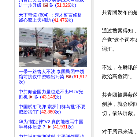
川普已失去耐心 美伊战火今晚或
进一步升级
🖼️
📝 (
51,926
次)
共青团发布的是
天下奇谭 (604) ：秀才誓言修桥
诚心获上天相助 (
41,476
次)
通过搜索得知，
产党”这个词
词汇。

不过，在腾讯的
一带一路害人不浅 泰国民团中领
政治高危词”。

馆前抗议中资输出污染
🖼️
(
61,917
次)
中共倾全国力量也造不出EUV光
共青团被屏蔽的
刻机
▶️
📝 (
43,148
次)
侧脸，就会瞬间
中国试射飞弹 索罗门群岛批“不要
威胁我们” (
42,860
次)
切，依法屏蔽。
华为“韬定律”V2 真的能改写中国
半导体历史？
▶️
(
41,931
次)
对于腾讯来说
中共潜射核弹试射 太平洋邻国谴