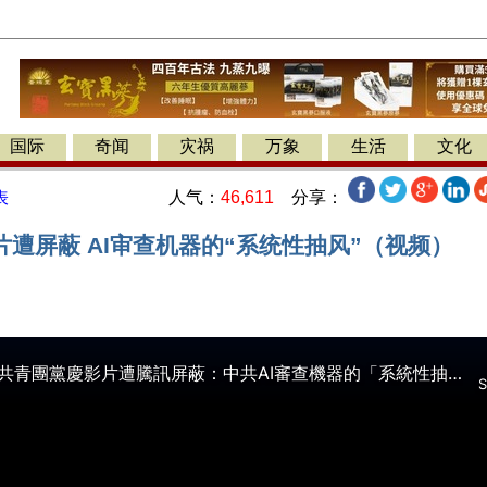
国际
奇闻
灾祸
万象
生活
文化
人气：
46,611
分享：
表
遭屏蔽 AI审查机器的“系统性抽风”（视频）