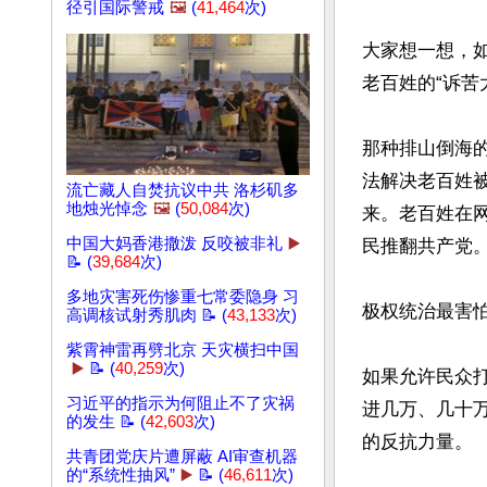
径引国际警戒
🖼️
(
41,464
次)
大家想一想，如
老百姓的“诉苦大
那种排山倒海
法解决老百姓
流亡藏人自焚抗议中共 洛杉矶多
地烛光悼念
🖼️
(
50,084
次)
来。老百姓在网
中国大妈香港撒泼 反咬被非礼
▶️
民推翻共产党。
📝 (
39,684
次)
多地灾害死伤惨重七常委隐身 习
极权统治最害怕
高调核试射秀肌肉 📝 (
43,133
次)
紫霄神雷再劈北京 天灾横扫中国
▶️
📝 (
40,259
次)
如果允许民众
习近平的指示为何阻止不了灾祸
进几万、几十
的发生 📝 (
42,603
次)
的反抗力量。

共青团党庆片遭屏蔽 AI审查机器
的“系统性抽风”
▶️
📝 (
46,611
次)