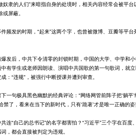
做奴隶的人们”来暗指自身的处境时，相关内容经常会被平台以
除或屏蔽。

事件频发的时期，“起来”这两个字，也曾被微博、豆瓣等平台
情爆发后，中共下令清零的封锁时期，中国的大学、中学和小
频中有学生或老师因朗读、演唱中共国歌的第一句歌词，就立
成：“违规”，被强行中断授课并遭到审查。

下一句极具黑色幽默的经典评论：“网络网管前阵子把‘躺平
’给禁了，看来在当下的新时代，只有‘跪著’才是唯一正确的姿势
共连“自己的总书记”的名字都害怕？“习近平”三个字在百度
词，都会直接被判定为违规。
