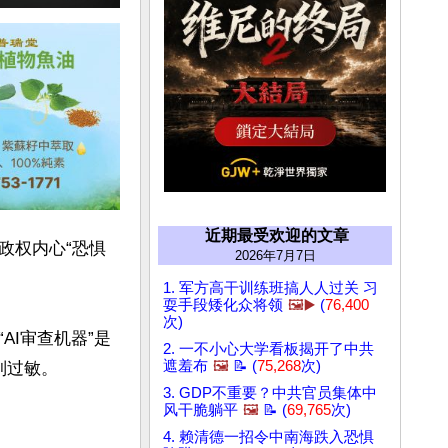
近期最受欢迎的文章
政权内心“恐惧
2026年7月7日
1. 军方高干训练班搞人人过关 习
耍手段矮化众将领
🖼️▶️
(
76,400
次)
I审查机器”是
2. 一不小心大学看板揭开了中共
遮羞布
🖼️
📝 (
75,268
次)
过敏。

3. GDP不重要？中共官员集体中
风干脆躺平
🖼️
📝 (
69,765
次)
4. 赖清德一招令中南海跌入恐惧