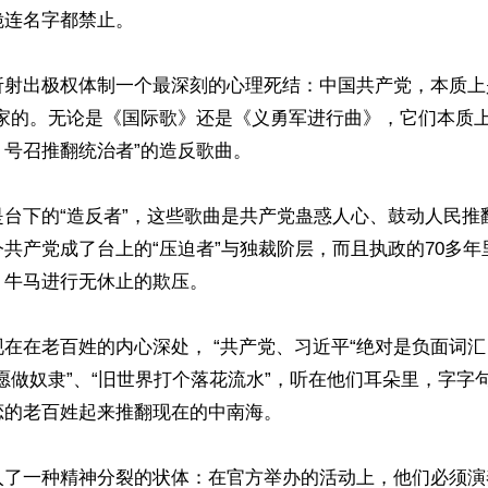
连名字都禁止。

射出极权体制一个最深刻的心理死结：中国共产党，本质上是
起家的。无论是《国际歌》还是《义勇军进行曲》，它们本质上
号召推翻统治者”的造反歌曲。

是台下的“造反者”，这些歌曲是共产党蛊惑人心、鼓动人民推
共产党成了台上的“压迫者”与独裁阶层，而且执政的70多
牛马进行无休止的欺压。

在在老百姓的内心深处， “共产党、习近平“绝对是负面词
愿做奴隶”、“旧世界打个落花流水”，听在他们耳朵里，字字
的老百姓起来推翻现在的中南海。

入了一种精神分裂的状体：在官方举办的活动上，他们必须演