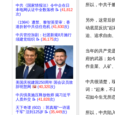
所以，中共干脆
中共《国家情报法》令中企在日
本电网认证中全数落榜 📝 (
41,812
次)
另外，这背后折
《1984》遭禁、黎智英受审：香
港折射中共信任危机 (
41,630
次)
动底层反抗”
中共管控加剧：社团新规8月施行
迫、追求自由、
须建党组织 📝 (
36,175
次)
当年的共产党
府的武器；如今
作韭菜、人矿、
中共很清楚，现
美国庆祝建国250周年 国会议员致
辞明慧网
🖼️
(
40,320
次)
词：“起来，不
中共惧美施压释放牧师 揭习近平
召如今生无所恋
人质外交 📝 (
41,828
次)
天下奇谭 (602) ：郭真顺“一诗退
千军” 活到125岁 📝 (
35,449
次)
所以，中共陷