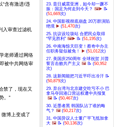
“含有激进/违
23. 昔日威震亚洲，如今却一蹶不
振：国足为何走到今天？
🖼️▶️
📝
(
51,669
次)
24. 中国影视彻底崩盘 20万群演陷
绝境
▶️
(
51,470
次)
列入审查过滤机
25. 抗议设垃圾站 合肥民众取得
“罕见胜利”
🖼️▶️
📝 (
51,195
次)
26. 中南海惊天巨变！蔡奇中办主
任职务疑似被免！
▶️
(
51,012
次)
学老师通过网络
27. 美国庆250周年 全球祝贺 川普
即被中共网络审
誓言击败共产主义
🖼️
📝 (
50,952
次)
28. 这新闻能把习近平吓出冷汗 📝
(
50,879
次)
29. 弃台湾与北京建交吃亏不小 巴
’给禁了，现在又
拿马夺回港口营运权遭中共报复
。”

🖼️
📝 (
50,467
次)
30. 近墨者黑 韩国队沾了谁的晦
气？
🖼️
(
50,217
次)
、微博上变成了
31. 中国异议人士董广平飞抵加拿
大
🖼️
📝 (
50,136
次)