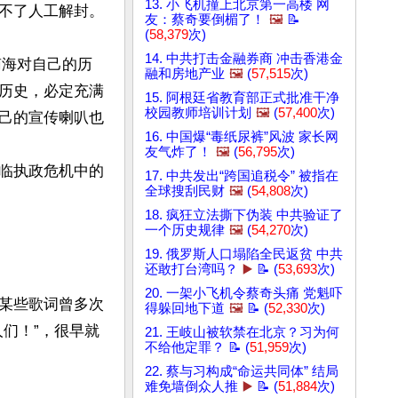
13. 小飞机撞上北京第一高楼 网
不了人工解封。

友：蔡奇要倒楣了！
🖼️
📝
(
58,379
次)
14. 中共打击金融券商 冲击香港金
南海对自己的历
融和房地产业
🖼️
(
57,515
次)
历史，必定充满
15. 阿根廷省教育部正式批准干净
校园教师培训计划
🖼️
(
57,400
次)
己的宣传喇叭也
16. 中国爆“毒纸尿裤”风波 家长网
友气炸了！
🖼️
(
56,795
次)
临执政危机中的
17. 中共发出“跨国追税令” 被指在
全球搜刮民财
🖼️
(
54,808
次)
18. 疯狂立法撕下伪装 中共验证了
一个历史规律
🖼️
(
54,270
次)
19. 俄罗斯人口塌陷全民返贫 中共
还敢打台湾吗？
▶️
📝 (
53,693
次)
20. 一架小飞机令蔡奇头痛 党魁吓
某些歌词曾多次
得躲回地下道
🖼️
📝 (
52,330
次)
们！”，很早就
21. 王岐山被软禁在北京？习为何
不给他定罪？ 📝 (
51,959
次)
22. 蔡与习构成“命运共同体” 结局
难免墙倒众人推
▶️
📝 (
51,884
次)