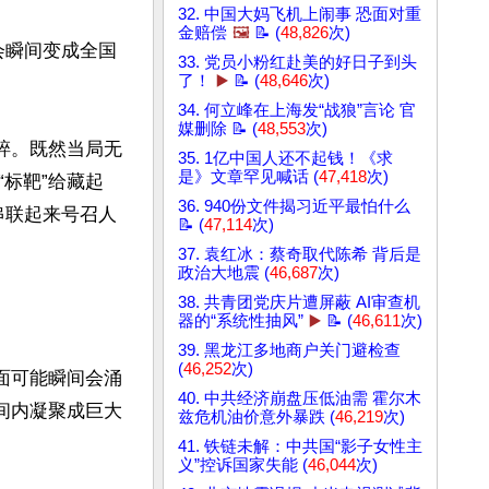
32. 中国大妈飞机上闹事 恐面对重
金赔偿
🖼️
📝 (
48,826
次)
会瞬间变成全国
33. 党员小粉红赴美的好日子到头
了！
▶️
📝 (
48,646
次)
34. 何立峰在上海发“战狼”言论 官
媒删除 📝 (
48,553
次)
碎。既然当局无
35. 1亿中国人还不起钱！《求
是》文章罕见喊话 (
47,418
次)
标靶”给藏起
36. 940份文件揭习近平最怕什么
串联起来号召人
📝 (
47,114
次)
37. 袁红冰：蔡奇取代陈希 背后是
政治大地震 (
46,687
次)
38. 共青团党庆片遭屏蔽 AI审查机
器的“系统性抽风”
▶️
📝 (
46,611
次)
39. 黑龙江多地商户关门避检查
(
46,252
次)
面可能瞬间会涌
40. 中共经济崩盘压低油需 霍尔木
间内凝聚成巨大
兹危机油价意外暴跌 (
46,219
次)
41. 铁链未解：中共国“影子女性主
义”控诉国家失能 (
46,044
次)