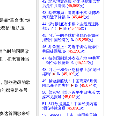
42. 北京地震误报 小米电视测试背
后是中共隐忧 (
45,968
次)
43. 蔡奇布局：逼走李干杰 让陈希
为习近平背锅 📝 (
45,449
次)
靠“革命”和“煽
44. 深圳到底有多惨？连最后退路
都是“反抗压
都没了！
▶️
📝 (
45,445
次)
45. 习近平的全球扩张野心是如何
摧毁中国经济的 📝 (
45,258
次)
46. 斗争至上：习近平讲话自爆中
翻当时的国民政
共囚徒困境 📝 (
45,190
次)
47. 披美国制造外衣洗产地 中共军
年里，把老百姓当
工铜企暗蚀德州 📝 (
45,117
次)
48. 习近平和金正恩精彩上演“尾巴
摇狗”
▶️
📝 (
45,109
次)
49. 越做越赔钱！中国商家6月倒
汇，那些激昂的歌
闭风暴全面失控
▶️
📝 (
45,074
次)
句句都像是在号
50. 普京祝川普习近平生日快乐 党
媒不见报导 (
45,043
次)
51. 5月数据崩盘！中国经济内需
塌陷持续衰退 (
45,030
次)
奏这首国歌来维
52. SpaceX一上市，中国航天神