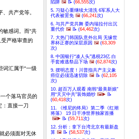
陷阱
🖼️
📝 (
66,555
次)
5. 习疑心重继续大清洗 6军系人大
、共产党等。

代表被罢免
🖼️
(
66,241
次)
6. 与共产党共舞 委内瑞拉付出沉
重代价
🖼️
📝 (
64,462
次)
的敏感词。而“共
7. 大热门韩国队意外出局 无缘世
且受严格审查的
界杯正赛的深层原因
🖼️
(
63,309
次)
8. 中国银行“凑人头”逃税23亿 白
手套难逃祭品下场
🖼️
(
62,874
次)
些词汇属于“一级
9. 摆明态度！川普指共产主义象
癌症必须迅速切除
🖼️
📝 (
62,105
次)
10. 超百万人观看 南韩“最美新娘”
用“天灭中共”装饰婚纱
🖼️▶️
📝
哪一个落马官员的
(
60,418
次)
定：直接一刀
11. 《维尼的终局》第二季《红潮
将落》 19 日干净世界独家首播
🖼️▶️
📝 (
59,711
次)
12. 分析：拿下台湾北京有最新盘
算
🖼️
📝 (
58,537
次)
就必须面对无休