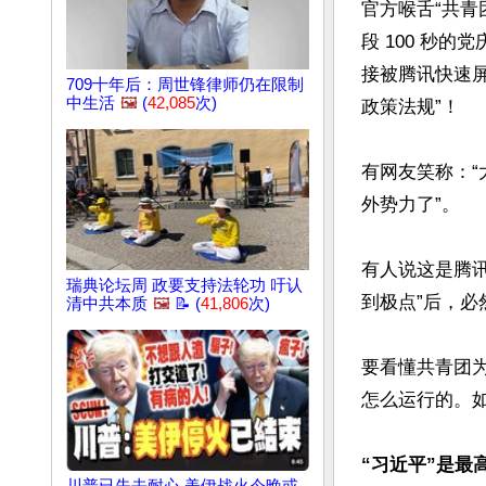
官方喉舌“共青
段 100 秒
接被腾讯快速
709十年后：周世锋律师仍在限制
中生活
🖼️
(
42,085
次)
政策法规”！

有网友笑称：
外势力了”。

有人说这是腾
瑞典论坛周 政要支持法轮功 吁认
到极点”后，必
清中共本质
🖼️
📝 (
41,806
次)
要看懂共青团为
怎么运行的。如
“习近平”是最