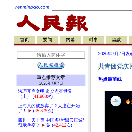
首页
要闻
内幕
时事
幽默
2026年7月7日
发
共青团党庆片
重点推荐文章
热点最前线
2026年7月7日
法理开启文明 道义点亮世界
（上） (
41,868
次)
上海真的被放弃了？大逃亡开始
了！
▶️
(
45,879
次)
四川一天十震 中国多地“黑云压城”
预示兵变？
▶️
📝 (
42,412
次)