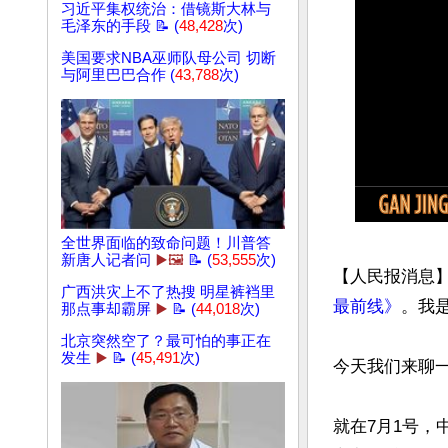
习近平集权统治：借镜斯大林与
毛泽东的手段 📝 (
48,428
次)
美国要求NBA巫师队母公司 切断
与阿里巴巴合作 (
43,788
次)
全世界面临的致命问题！川普答
新唐人记者问
▶️🖼️
📝 (
53,555
次)
【人民报消息
广西洪灾上不了热搜 明星裤裆里
最前线》
。我是
那点事却霸屏
▶️
📝 (
44,018
次)
北京突然空了？最可怕的事正在
发生
▶️
📝 (
45,491
次)
今天我们来聊一
就在7月1号，