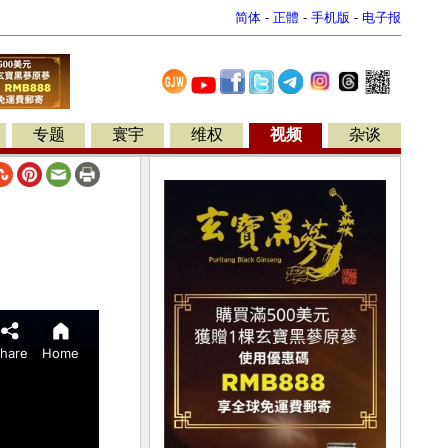
简体
-
正體
-
手机版
-
电子报
专题
寰宇
维权
视频
杂谈