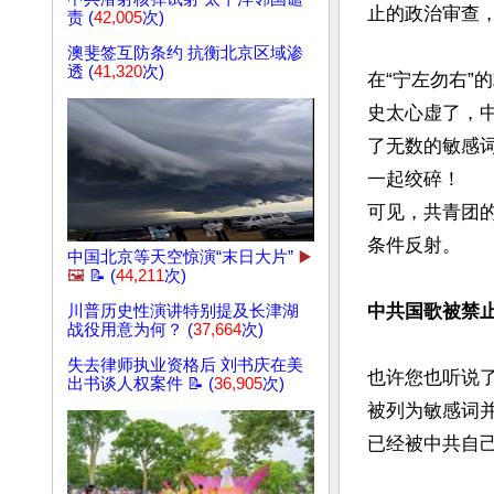
止的政治审查
责 (
42,005
次)
澳斐签互防条约 抗衡北京区域渗
透 (
41,320
次)
在“宁左勿右”
史太心虚了，
了无数的敏感
一起绞碎！

可见，共青团
条件反射。

中国北京等天空惊演“末日大片”
▶️
🖼️
📝 (
44,211
次)
中共国歌被禁
川普历史性演讲特别提及长津湖
战役用意为何？ (
37,664
次)
失去律师执业资格后 刘书庆在美
也许您也听说
出书谈人权案件 📝 (
36,905
次)
被列为敏感词
已经被中共自己