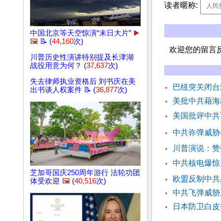
读者暱称:
中国北京等天空惊演“末日大片”
▶️
🖼️
📝 (
44,160
次)
欢迎您的留言
川普历史性演讲特别提及长津湖
战役用意为何？ (
37,637
次)
失去律师执业资格后 刘书庆在美
巴纽突关闭台
出书谈人权案件 📝 (
36,877
次)
美批中共藉海
美国批评中共
中共诈弹威胁
川普演说：赞
中共核电爆惊
芝加哥国庆250周年游行 法轮功团
欧盟反制中共
体受欢迎
🖼️
(
40,516
次)
中共飞弹威胁
日本防卫白皮