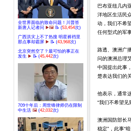
巴布亚纽几内亚
洋地区生活民
全世界面临的致命问题！川普答
动，我们不希
新唐人记者问
▶️🖼️
📝 (
53,454
次)
任何型式的军事
广西洪灾上不了热搜 明星裤裆里
那点事却霸屏
▶️
📝 (
43,968
次)
路透、澳洲广播
北京突然空了？最可怕的事正在
发生
▶️
📝 (
45,442
次)
问的澳洲总理
中国提出此事
楚表达我们的关
他表示，通常
“我们不希望见
709十年后：周世锋律师仍在限制
中生活
🖼️
(
42,032
次)
澳洲国防部长马勒
稳定”，此事“