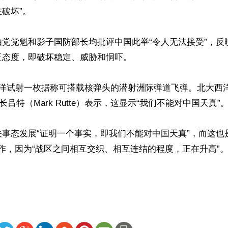
破坏”。

由党党魁和影子国防部长均批评中国此举“令人无法接受”，反
态度，即破坏稳定、威胁和恫吓。

平洋试射一枚据称可搭载核弹头的潜射洲际弹道飞弹。北大西
长吕特（Mark Rutte）表示，这显示“我们不能对中国天真”。
关事态发展“证明一个事实，即我们不能对中国天真”，而这也
合作，因为“战区之间相互交织、相互连结的程度，正在升高”。
ww.renminbao.com/rmb/articles/2026/7/8/95826.html