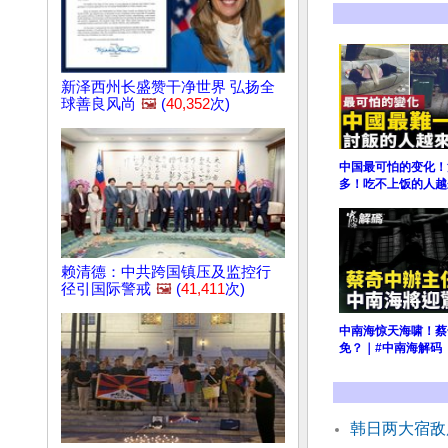
新泽西州长盛赞干净世界 弘扬全
球善良风尚
🖼️
(
40,352
次)
中国最可怕的变化！
多！吃不上饭的人越
赖清德：中共跨国镇压及监控行
径引国际警戒
🖼️
(
41,411
次)
中南海惊天海啸！蔡
免？｜#中南海解码
韩日两大宿敌