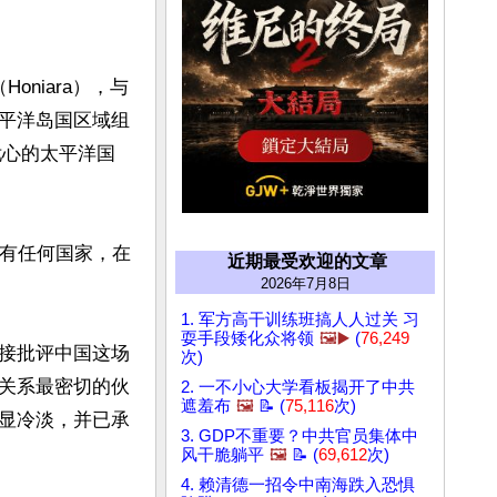
niara），与
平洋岛国区域组
忧心的太平洋国
再有任何国家，在
近期最受欢迎的文章
2026年7月8日
1. 军方高干训练班搞人人过关 习
耍手段矮化众将领
🖼️▶️
(
76,249
接批评中国这场
次)
关系最密切的伙
2. 一不小心大学看板揭开了中共
遮羞布
🖼️
📝 (
75,116
次)
显冷淡，并已承
3. GDP不重要？中共官员集体中
风干脆躺平
🖼️
📝 (
69,612
次)
4. 赖清德一招令中南海跌入恐惧