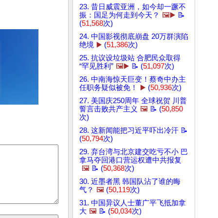
23. 昔日威震亚洲，如今却一蹶不
振：国足为何走到今天？
🖼️▶️
📝
(
51,568
次)
24. 中国影视彻底崩盘 20万群演陷
绝境
▶️
(
51,386
次)
25. 抗议设垃圾站 合肥民众取得
“罕见胜利”
🖼️▶️
📝 (
51,097
次)
26. 中南海惊天巨变！蔡奇中办主
任职务疑似被免！
▶️
(
50,936
次)
27. 美国庆250周年 全球祝贺 川普
誓言击败共产主义
🖼️
📝 (
50,850
次)
28. 这新闻能把习近平吓出冷汗 📝
(
50,794
次)
29. 弃台湾与北京建交吃亏不小 巴
拿马夺回港口营运权遭中共报复
🖼️
📝 (
50,368
次)
30. 近墨者黑 韩国队沾了谁的晦
气？
🖼️
(
50,119
次)
31. 中国异议人士董广平飞抵加拿
大
🖼️
📝 (
50,034
次)