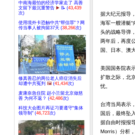
中南海最怕的经济学家走了 高善
文留下最沉重警告
▶️
📝 (
43,439
次)
据大纪元报导
使用境外卡恐触中共“帮信罪”？网
海军一艘潜艇
传当事人被拘留37天 (
38,266
次)
头的战略导弹
两年后，再度
国、日本、澳大
美国国务院表
扩散之际，北
修真善忍的两位老人癌症消失后
却遭中共冤判
🖼️
(
41,434
次)
忧。

麦康奈急住院 赵小兰留北京做慈
善 为何不返？ (
42,486
次)
台湾当局表示
科技大会图片再证习要遵守“集体
领导制” (
46,723
次)
国后，最终坠入图
据自由时报报导
Morris）