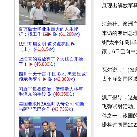
展现出解放军具
法新社、澳洲广
百万硕士毕业生最大的人生挫
来访的澳洲总
折：找工作
🖼️▶️
📝 (
61,288
次)
织“太平洋岛国
法理开启文明 道义点亮世界
（上） (
41,815
次)
家，6日已向中
上海真的被放弃了？大逃亡开始
了！
▶️
(
45,830
次)
瓦尔说，“（发
四川一天十震 中国多地“黑云压城”
太平洋岛国区域
预示兵变？
▶️
📝 (
42,363
次)
习近平集权统治：借镜斯大林与
毛泽东的手段 📝 (
48,358
次)
澳广报导，这
美国要求NBA巫师队母公司 切断
飞弹试射活动
与阿里巴巴合作 (
43,736
次)
伴之一，该国
诺检讨两国20