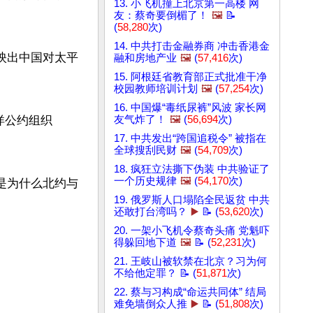
13. 小飞机撞上北京第一高楼 网
友：蔡奇要倒楣了！
🖼️
📝
(
58,280
次)
14. 中共打击金融券商 冲击香港金
映出中国对太平
融和房地产业
🖼️
(
57,416
次)
15. 阿根廷省教育部正式批准干净
校园教师培训计划
🖼️
(
57,254
次)
16. 中国爆“毒纸尿裤”风波 家长网
洋公约组织
友气炸了！
🖼️
(
56,694
次)
17. 中共发出“跨国追税令” 被指在


全球搜刮民财
🖼️
(
54,709
次)
18. 疯狂立法撕下伪装 中共验证了
一个历史规律
🖼️
(
54,170
次)
是为什么北约与
19. 俄罗斯人口塌陷全民返贫 中共


还敢打台湾吗？
▶️
📝 (
53,620
次)
20. 一架小飞机令蔡奇头痛 党魁吓
得躲回地下道
🖼️
📝 (
52,231
次)
21. 王岐山被软禁在北京？习为何
不给他定罪？ 📝 (
51,871
次)
22. 蔡与习构成“命运共同体” 结局
难免墙倒众人推
▶️
📝 (
51,808
次)