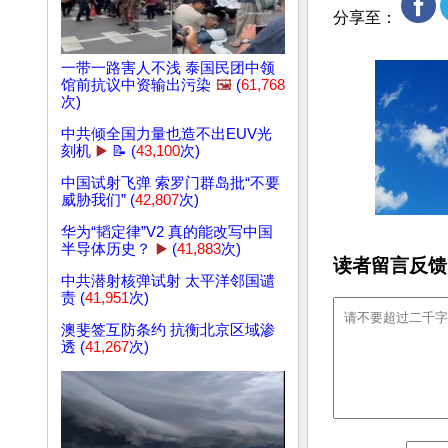
分享至：
一带一路害人不浅 泰国民团中领
馆前抗议中资输出污染
🖼️
(
61,768
次)
中共倾全国力量也造不出EUV光
刻机
▶️
📝 (
43,100
次)
中国试射飞弹 索罗门群岛批“不要
威胁我们” (
42,807
次)
华为“韬定律”V2 真的能改写中国
半导体历史？
▶️
(
41,883
次)
读者留言反馈
中共潜射核弹试射 太平洋邻国谴
责 (
41,951
次)
澳斐签互防条约 抗衡北京区域渗
透 (
41,267
次)