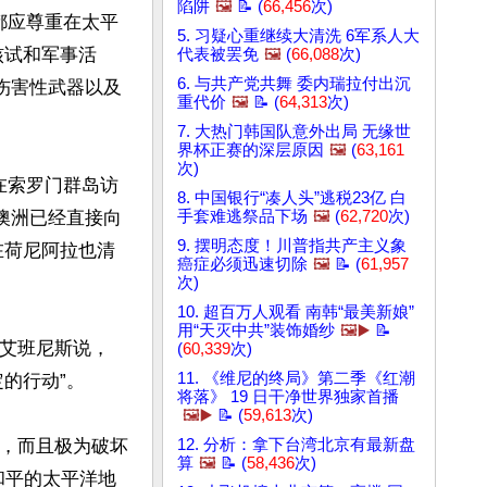
陷阱
🖼️
📝 (
66,456
次)
，都应尊重在太平
5. 习疑心重继续大清洗 6军系人大
核试和军事活
代表被罢免
🖼️
(
66,088
次)
6. 与共产党共舞 委内瑞拉付出沉
伤害性武器以及
重代价
🖼️
📝 (
64,313
次)
7. 大热门韩国队意外出局 无缘世
界杯正赛的深层原因
🖼️
(
63,161
次)
在索罗门群岛访
8. 中国银行“凑人头”逃税23亿 白
澳洲已经直接向
手套难逃祭品下场
🖼️
(
62,720
次)
9. 摆明态度！川普指共产主义象
在荷尼阿拉也清
癌症必须迅速切除
🖼️
📝 (
61,957
次)
10. 超百万人观看 南韩“最美新娘”
用“天灭中共”装饰婚纱
🖼️▶️
📝
。艾班尼斯说，
(
60,339
次)
11. 《维尼的终局》第二季《红潮
行动”。

将落》 19 日干净世界独家首播
🖼️▶️
📝 (
59,613
次)
忧心，而且极为破坏
12. 分析：拿下台湾北京有最新盘
算
🖼️
📝 (
58,436
次)
和平的太平洋地