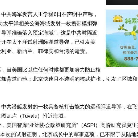
，中共海军发言人王学猛6日在声明中声称，
“向太平洋相关公海海域发射一枚携带模拟弹
，导弹准确落入预定海域”。这是中共时隔近
公开在太平洋试射洲际弹道导弹，已引发美
利亚、新西兰、菲律宾和台湾的谴责。

示，当美国比以往任何时候都更加努力防止核
京却背道而驰；北京快速且不透明的核武扩张，引发了区域和
，中共潜艇发射的一枚具备核打击能力的远程弹道导弹，在飞
瓦卢（Tuvalu）附近海域。

，美国智库“亚洲协会政策研究所”（ASPI）高阶研究员莫里斯（
分析，本次的试射证明，北京成长中的军事选项，已不限于从陆