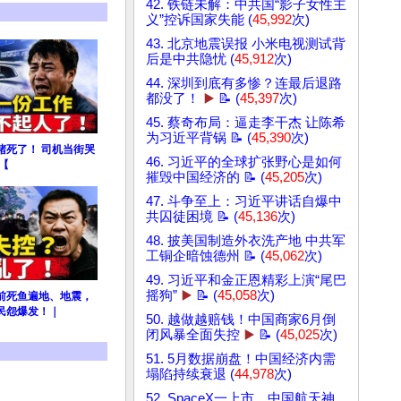
42. 铁链未解：中共国“影子女性主
义”控诉国家失能 (
45,992
次)
43. 北京地震误报 小米电视测试背
后是中共隐忧 (
45,912
次)
44. 深圳到底有多惨？连最后退路
都没了！
▶️
📝 (
45,397
次)
45. 蔡奇布局：逼走李干杰 让陈希
为习近平背锅 📝 (
45,390
次)
堵死了！ 司机当街哭
46. 习近平的全球扩张野心是如何
【
摧毁中国经济的 📝 (
45,205
次)
47. 斗争至上：习近平讲话自爆中
共囚徒困境 📝 (
45,136
次)
48. 披美国制造外衣洗产地 中共军
工铜企暗蚀德州 📝 (
45,062
次)
49. 习近平和金正恩精彩上演“尾巴
摇狗”
▶️
📝 (
45,058
次)
前死鱼遍地、地震，
民怨爆发！｜
50. 越做越赔钱！中国商家6月倒
闭风暴全面失控
▶️
📝 (
45,025
次)
51. 5月数据崩盘！中国经济内需
塌陷持续衰退 (
44,978
次)
52. SpaceX一上市，中国航天神