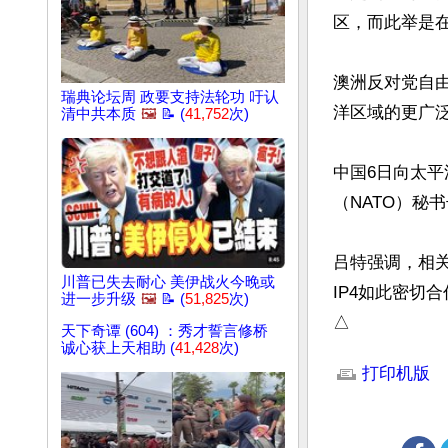
区，而此举是在
澳洲反对党自
瑞典论坛周 政要支持法轮功 吁认
洋区域的更广泛
清中共本质
🖼️
📝 (
41,752
次)
中国6日向太
（NATO）秘书
吕特强调，相
川普已失去耐心 美伊战火今晚或
IP4如此密切
进一步升级
🖼️
📝 (
51,825
次)
△
天下奇谭 (604) ：秀才誓言修桥
文章网址: http://w
诚心获上天相助 (
41,428
次)
打印机版