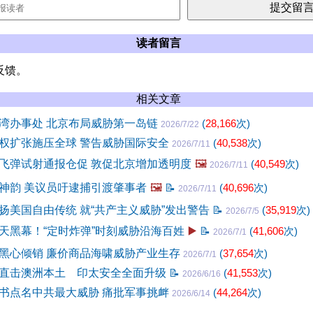
读者留言
反馈。
相关文章
湾办事处 北京布局威胁第一岛链
(
28,166
次)
2026/7/22
权扩张施压全球 警告威胁国际安全
(
40,538
次)
2026/7/11
飞弹试射通报仓促 敦促北京增加透明度
🖼️
(
40,549
次)
2026/7/11
神韵 美议员吁逮捕引渡肇事者
🖼️
📝
(
40,696
次)
2026/7/11
扬美国自由传统 就“共产主义威胁”发出警告
📝
(
35,919
次)
2026/7/5
天黑幕！“定时炸弹”时刻威胁沿海百姓
▶️
📝
(
41,606
次)
2026/7/1
黑心倾销 廉价商品海啸威胁产业生存
(
37,654
次)
2026/7/1
直击澳洲本土 印太安全全面升级
📝
(
41,553
次)
2026/6/16
书点名中共最大威胁 痛批军事挑衅
(
44,264
次)
2026/6/14