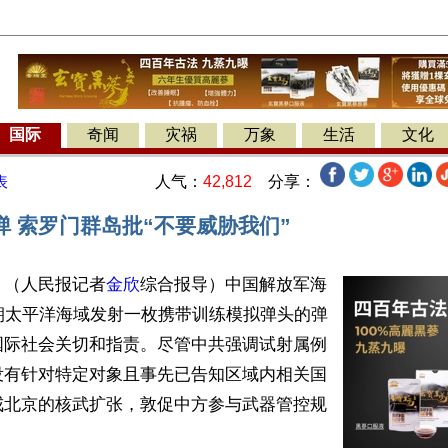
国际
奇闻
灾祸
万象
生活
文化
人气：
42,812
分享：
表
弹 索罗门群岛批“不要威胁我们”
】（人民报记者
金欣
综合报导）中国解放军海
朝太平洋海域发射一枚携带训练模拟弹头的弹
国际社会关切和指责。尽管中共强调试射属例
没有针对特定对象且事先已告知区域内相关国
戒北京的核武扩张，敦促中方参与武器管控规