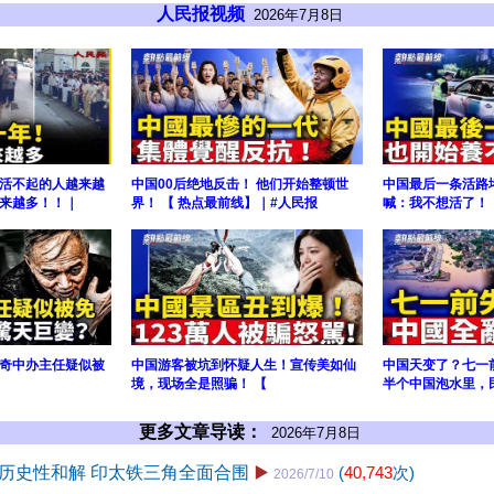
人民报视频
2026年7月8日
活不起的人越来越
中国00后绝地反击！ 他们开始整顿世
中国最后一条活路
来越多！！｜
界！ 【 热点最前线】｜#人民报
喊：我不想活了！ 
奇中办主任疑似被
中国游客被坑到怀疑人生！宣传美如仙
中国天变了？七一
境，现场全是照骗！ 【
半个中国泡水里，
更多文章导读：
2026年7月8日
历史性和解 印太铁三角全面合围
▶️
(
40,743
次)
2026/7/10