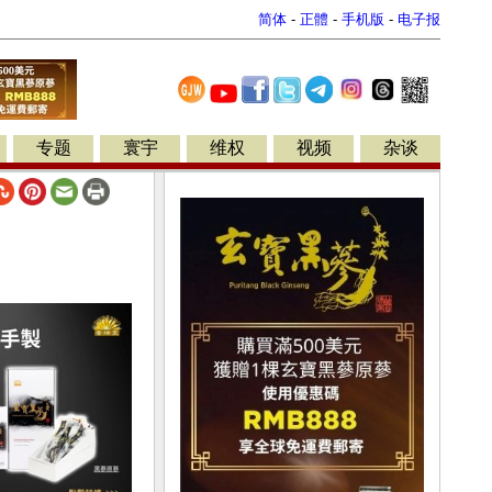
简体
-
正體
-
手机版
-
电子报
专题
寰宇
维权
视频
杂谈