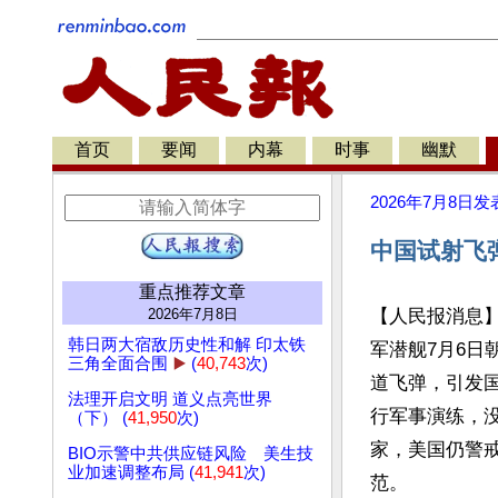
首页
要闻
内幕
时事
幽默
2026年7月8日
发
中国试射飞
重点推荐文章
2026年7月8日
【人民报消息
韩日两大宿敌历史性和解 印太铁
军潜舰7月6日
三角全面合围
▶️
(
40,743
次)
道飞弹，引发
法理开启文明 道义点亮世界
行军事演练，
（下） (
41,950
次)
家，美国仍警
BIO示警中共供应链风险 美生技
业加速调整布局 (
41,941
次)
范。
