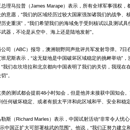
总理马拉普（James Marape）表示，所有全球军事强权
众的意愿，“我们的区域经历过较大国家强加诸我们的战争、
望历史重演”，“我们希望我们的海域免于受到核试以及测试具
武器，不论是从空中、海上还是陆地发射”。

公司（ABC）报导，澳洲朝野同声批评共军发射导弹。7日
艾班尼斯表示，“这无疑地是中国破坏区域稳定的挑衅举动”，
，“我们在坎培拉和北京都向中国表明了我们的关切，我现在
切”。

这类的测试都会提前48小时知会，但是他并未接获中国知会
到任何破坏稳定、或者有损太平洋和此区域和平、安全和稳定的
斯（Richard Marles）表示，中国试射活动“非常令人
暗示中国正扩大可部署核武的范围”。他说，“我们正努力建立