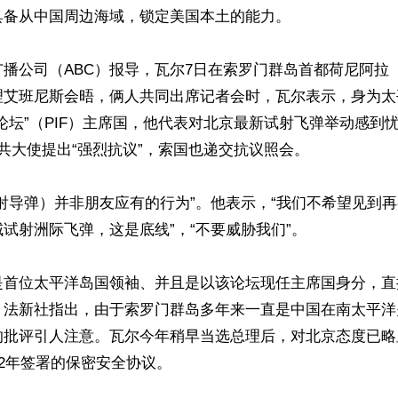
备从中国周边海域，锁定美国本土的能力。

播公司（ABC）报导，瓦尔7日在索罗门群岛首都荷尼阿拉（Ho
理艾班尼斯会晤，俩人共同出席记者会时，瓦尔表示，身为太
论坛”（PIF）主席国，他代表对北京最新试射飞弹举动感到
共大使提出“强烈抗议”，索国也递交抗议照会。

射导弹）并非朋友应有的行为”。他表示，“我们不希望见到
试射洲际飞弹，这是底线”，“不要威胁我们”。 

是首位太平洋岛国领袖、并且是以该论坛现任主席国身分，直
。法新社指出，由于索罗门群岛多年来一直是中国在南太平洋
的批评引人注意。瓦尔今年稍早当选总理后，对北京态度已略
22年签署的保密安全协议。
