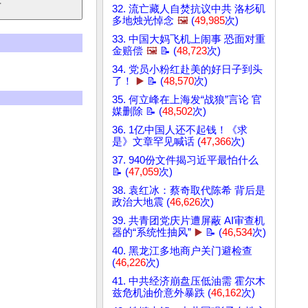
32. 流亡藏人自焚抗议中共 洛杉矶
多地烛光悼念
🖼️
(
49,985
次)
33. 中国大妈飞机上闹事 恐面对重
金赔偿
🖼️
📝 (
48,723
次)
34. 党员小粉红赴美的好日子到头
了！
▶️
📝 (
48,570
次)
35. 何立峰在上海发“战狼”言论 官
媒删除 📝 (
48,502
次)
36. 1亿中国人还不起钱！《求
是》文章罕见喊话 (
47,366
次)
37. 940份文件揭习近平最怕什么
📝 (
47,059
次)
38. 袁红冰：蔡奇取代陈希 背后是
政治大地震 (
46,626
次)
39. 共青团党庆片遭屏蔽 AI审查机
器的“系统性抽风”
▶️
📝 (
46,534
次)
40. 黑龙江多地商户关门避检查
(
46,226
次)
41. 中共经济崩盘压低油需 霍尔木
兹危机油价意外暴跌 (
46,162
次)