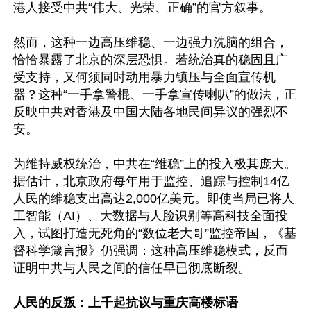
港人接受中共“伟大、光荣、正确”的官方叙事。

然而，这种一边高压维稳、一边强力洗脑的组合，
恰恰暴露了北京的深层恐惧。若统治真的稳固且广
受支持，又何须同时动用暴力镇压与全面宣传机
器？这种“一手拿警棍、一手拿宣传喇叭”的做法，正
反映中共对香港及中国大陆各地民间异议的强烈不
安。

为维持威权统治，中共在“维稳”上的投入极其庞大。
据估计，北京政府每年用于监控、追踪与控制14亿
人民的维稳支出高达2,000亿美元。即使当局已将人
工智能（AI）、大数据与人脸识别等高科技全面投
入，试图打造无死角的“数位老大哥”监控帝国，《基
督科学箴言报》仍强调：这种高压维稳模式，反而
证明中共与人民之间的信任早已彻底断裂。

人民的反叛：上千起抗议与重庆高楼标语