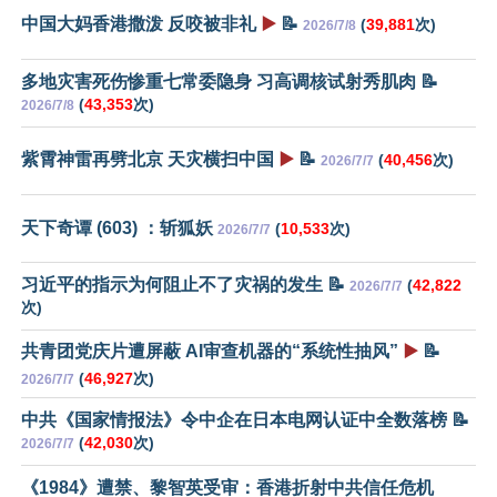
中国大妈香港撒泼 反咬被非礼
▶️
📝
(
39,881
次)
2026/7/8
多地灾害死伤惨重七常委隐身 习高调核试射秀肌肉 📝
(
43,353
次)
2026/7/8
紫霄神雷再劈北京 天灾横扫中国
▶️
📝
(
40,456
次)
2026/7/7
天下奇谭 (603) ：斩狐妖
(
10,533
次)
2026/7/7
习近平的指示为何阻止不了灾祸的发生 📝
(
42,822
2026/7/7
次)
共青团党庆片遭屏蔽 AI审查机器的“系统性抽风”
▶️
📝
(
46,927
次)
2026/7/7
中共《国家情报法》令中企在日本电网认证中全数落榜 📝
(
42,030
次)
2026/7/7
《1984》遭禁、黎智英受审：香港折射中共信任危机