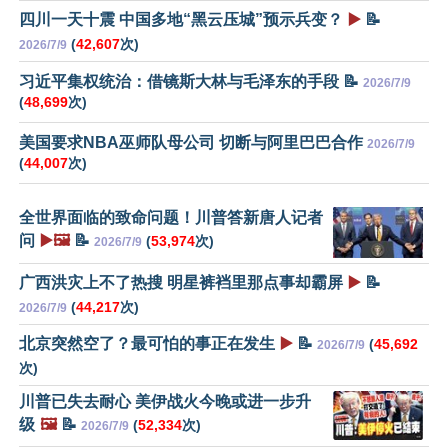
四川一天十震 中国多地“黑云压城”预示兵变？
▶️
📝
(
42,607
次)
2026/7/9
习近平集权统治：借镜斯大林与毛泽东的手段 📝
2026/7/9
(
48,699
次)
美国要求NBA巫师队母公司 切断与阿里巴巴合作
2026/7/9
(
44,007
次)
全世界面临的致命问题！川普答新唐人记者
问
▶️🖼️
📝
(
53,974
次)
2026/7/9
广西洪灾上不了热搜 明星裤裆里那点事却霸屏
▶️
📝
(
44,217
次)
2026/7/9
北京突然空了？最可怕的事正在发生
▶️
📝
(
45,692
2026/7/9
次)
川普已失去耐心 美伊战火今晚或进一步升
级
🖼️
📝
(
52,334
次)
2026/7/9