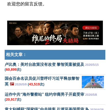
欢迎您的留言反馈。
相关文章：
卢比奥：美对台政策没有改变 黎智英案被提及
2026/5/15
(
60,899
次)
国会百余名议员促川普呼吁习近平释放黎智
英
🖼️
(
43,519
次)
2026/5/9
运作中共“海外警察站” 纽约华裔男子开庭受审
2026/5/8
(
20,917
次)
意大利捕获“国家级”中共骇客 引渡至美国受审 📝
2026/4/28