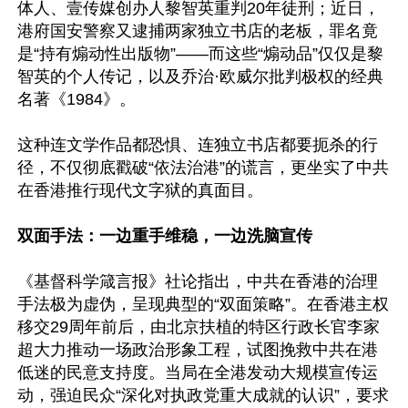
体人、壹传媒创办人黎智英重判20年徒刑；近日，
港府国安警察又逮捕两家独立书店的老板，罪名竟
是“持有煽动性出版物”——而这些“煽动品”仅仅是黎
智英的个人传记，以及乔治·欧威尔批判极权的经典
名著《1984》。

这种连文学作品都恐惧、连独立书店都要扼杀的行
径，不仅彻底戳破“依法治港”的谎言，更坐实了中共
在香港推行现代文字狱的真面目。

双面手法：一边重手维稳，一边洗脑宣传
《基督科学箴言报》社论指出，中共在香港的治理
手法极为虚伪，呈现典型的“双面策略”。在香港主权
移交29周年前后，由北京扶植的特区行政长官李家
超大力推动一场政治形象工程，试图挽救中共在港
低迷的民意支持度。当局在全港发动大规模宣传运
动，强迫民众“深化对执政党重大成就的认识”，要求