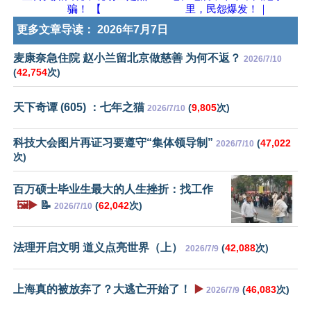
骗！ 【
里，民怨爆发！｜
更多文章导读：
2026年7月7日
麦康奈急住院 赵小兰留北京做慈善 为何不返？
2026/7/10
(
42,754
次)
天下奇谭 (605) ：七年之猫
(
9,805
次)
2026/7/10
科技大会图片再证习要遵守“集体领导制”
(
47,022
2026/7/10
次)
百万硕士毕业生最大的人生挫折：找工作
🖼️▶️
📝
(
62,042
次)
2026/7/10
法理开启文明 道义点亮世界（上）
(
42,088
次)
2026/7/9
上海真的被放弃了？大逃亡开始了！
▶️
(
46,083
次)
2026/7/9