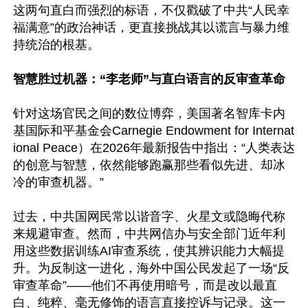
这两句直白而强烈的标语，不仅戳破了中共“人民幸
福满意”的政治神话，更直接挑战其以谎言与暴力维
持统治的根基。

智慧胜过机器：“李老师”与直白语言的反审查革命
针对这场官民之间的数位博弈，美国著名智库卡内
基国际和平基金会Carnegie Endowment for Internat
ional Peace）在2026年最新报告中指出：“人类表达
的创意与智慧，依然能够跑赢那些看似先进、却冰
冷的审查机器。”

过去，中共国网民常以谐音字、火星文或隐晦代称
来规避审查。然而，中共网信办与安全部门近年利
用这些数据训练AI审查系统，使其辨识能力大幅提
升。为反制这一进化，海外中国公民发起了一场“反
审查革命”——他们不再使用暗号，而是改以最直
白、纯粹、毫无修饰的语言直接控诉与记录。这一