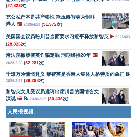
(
27,823
次)
充公私产本是共产狼性 欺压黎智英为恫吓
港人
🖼️
(
51,972
次)
2026/4/10
美国国会议员盼川普当面要求习近平释放黎智英
▶️
2026/4/3
(
28,826
次)
港法院撤黎智英诈骗定罪 刑期维持20年
🖼️
(
32,281
次)
2026/2/28
千难万险慷慨赴义 黎智英是香港人集体人格特质的象征 📝
(
38,288
次)
2026/2/27
黎智英女儿受议员邀请出席川普的国情咨文
演说
🖼️
📝
(
30,436
次)
2026/2/25
人民报视频: