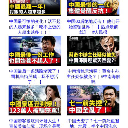
中国最可怕的变化！活不起
中国00后绝地反击！ 他们开
的人越来越多！吃不上饭的
始整顿世界！ 【 热点最前
人越来越多！！｜
线】｜#人民报
中国最后一条活路堵死了！
中南海惊天海啸！蔡奇中办
司机当街哭喊：我不想活
主任疑似被免？｜#中南海解
了！ 【
码
中国游客被坑到怀疑人生！
中国天变了？七一前死鱼遍
宣传美如仙境，现场全是照
地、地震，半个中国泡水