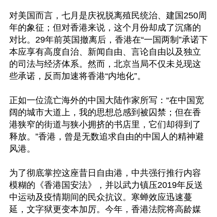
对美国而言，七月是庆祝脱离殖民统治、建国250周
年的象征；但对香港来说，这个月份却成了沉痛的
对比。29年前英国撤离后，香港在“一国两制”承诺下
本应享有高度自治、新闻自由、言论自由以及独立
的司法与经济体系。然而，北京当局不仅未兑现这
些承诺，反而加速将香港“内地化”。

正如一位流亡海外的中国大陆作家所写：“在中国宽
阔的城市大道上，我的思想总感到被囚禁；但在香
港狭窄的街道与狭小拥挤的书店里，它们却得到了
释放。”香港，曾是无数追求自由的中国人的精神避
风港。

为了彻底掌控这座昔日自由港，中共强行推行内容
模糊的《香港国安法》，并以武力镇压2019年反送
中运动及疫情期间的民众抗议。寒蝉效应迅速蔓
延，文字狱更变本加厉。今年，香港法院将高龄媒