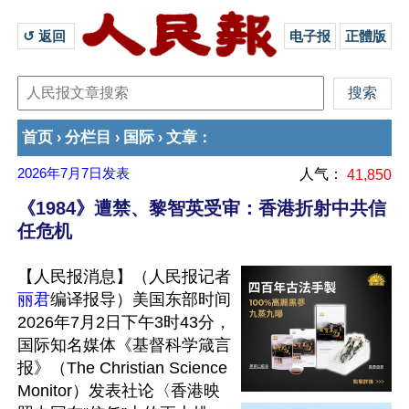
↺ 返回 
电子报
正體版
首页
分栏目
国际
文章
›
›
›
：
2026年7月7日
发表
人气：
41,850
《1984》遭禁、黎智英受审：香港折射中共信
任危机
【人民报消息】（人民报记者
丽君
编译报导）美国东部时间
2026年7月2日下午3时43分，
国际知名媒体《基督科学箴言
报》（The Christian Science 
Monitor）发表社论〈香港映