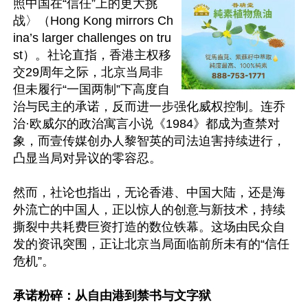
照中国在“信任”上的更大挑
战〉（Hong Kong mirrors Ch
ina’s larger challenges on tru
st）。社论直指，香港主权移
交29周年之际，北京当局非
但未履行“一国两制”下高度自
治与民主的承诺，反而进一步强化威权控制。连乔
治·欧威尔的政治寓言小说《1984》都成为查禁对
象，而壹传媒创办人黎智英的司法迫害持续进行，
凸显当局对异议的零容忍。

然而，社论也指出，无论香港、中国大陆，还是海
外流亡的中国人，正以惊人的创意与新技术，持续
撕裂中共耗费巨资打造的数位铁幕。这场由民众自
发的资讯突围，正让北京当局面临前所未有的“信任
危机”。

承诺粉碎：从自由港到禁书与文字狱