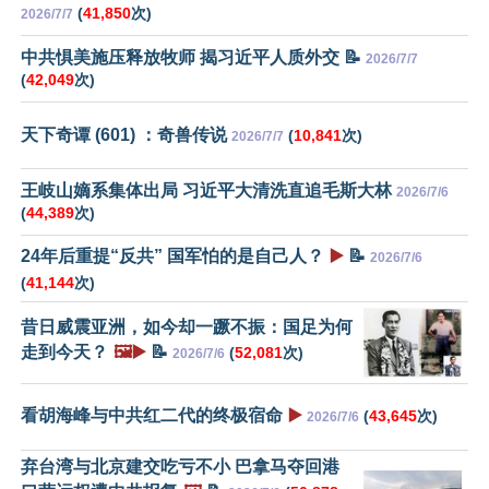
(
41,850
次)
2026/7/7
中共惧美施压释放牧师 揭习近平人质外交 📝
2026/7/7
(
42,049
次)
天下奇谭 (601) ：奇兽传说
(
10,841
次)
2026/7/7
王岐山嫡系集体出局 习近平大清洗直追毛斯大林
2026/7/6
(
44,389
次)
24年后重提“反共” 国军怕的是自己人？
▶️
📝
2026/7/6
(
41,144
次)
昔日威震亚洲，如今却一蹶不振：国足为何
走到今天？
🖼️▶️
📝
(
52,081
次)
2026/7/6
看胡海峰与中共红二代的终极宿命
▶️
(
43,645
次)
2026/7/6
弃台湾与北京建交吃亏不小 巴拿马夺回港