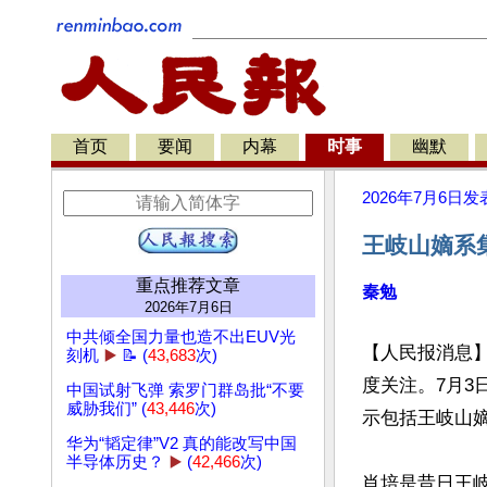
首页
要闻
内幕
时事
幽默
2026年7月6日
发
王岐山嫡系
重点推荐文章
秦勉
2026年7月6日
中共倾全国力量也造不出EUV光
【人民报消息
刻机
▶️
📝 (
43,683
次)
度关注。7月3
中国试射飞弹 索罗门群岛批“不要
威胁我们” (
43,446
次)
示包括王岐山嫡
华为“韬定律”V2 真的能改写中国
半导体历史？
▶️
(
42,466
次)
肖培是昔日王