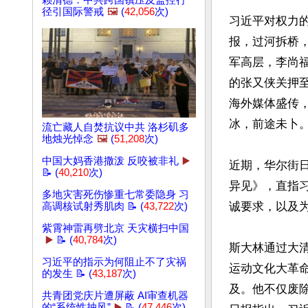
赖清德：中共跨国镇压及监控行
径引国际警戒
🖼️
(
42,056
次)
习近平对权力
报，过河拆桥
军高层，李尚
的张又侠关押
海外媒体盛传
冰，前途未卜。
流亡藏人自焚抗议中共 洛杉矶多
地烛光悼念
🖼️
(
51,208
次)
中国大妈香港撒泼 反咬被非礼
▶️
近期，华尔街
📝 (
40,210
次)
异见》，直指
多地灾害死伤惨重七常委隐身 习
诚要求，以及为
高调核试射秀肌肉 📝 (
43,722
次)
紫霄神雷再劈北京 天灾横扫中国
▶️
📝 (
40,784
次)
斯大林通过大
习近平的指示为何阻止不了灾祸
运动文化大革
的发生 📝 (
43,187
次)
及。他不仅废
共青团党庆片遭屏蔽 AI审查机器
的“系统性抽风”
▶️
📝 (
47,446
次)