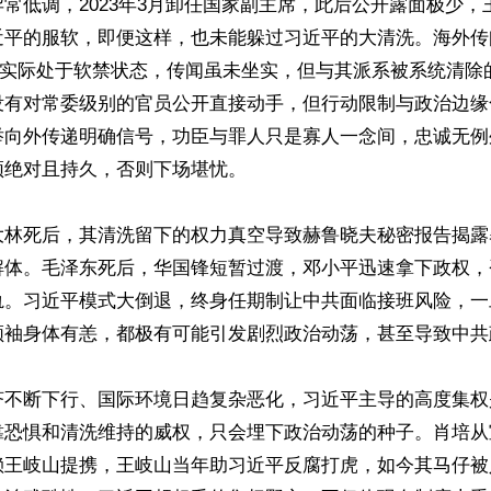
常低调，2023年3月卸任国家副主席，此后公开露面极少，
平的服软，即便这样，也未能躲过习近平的大清洗。海外传闻其
”、实际处于软禁状态，传闻虽未坐实，但与其派系被系统清除
没有对常委级别的官员公开直接动手，但行动限制与政治边缘
举向外传递明确信号，功臣与罪人只是寡人一念间，忠诚无例
绝对且持久，否则下场堪忧。

大林死后，其清洗留下的权力真空导致赫鲁晓夫秘密报告揭露
解体。毛泽东死后，华国锋短暂过渡，邓小平迅速拿下政权，
轨。习近平模式大倒退，终身任期制让中共面临接班风险，一
领袖身体有恙，都极有可能引发剧烈政治动荡，甚至导致中共
济不断下行、国际环境日趋复杂恶化，习近平主导的高度集权
靠恐惧和清洗维持的威权，只会埋下政治动荡的种子。肖培从
赖王岐山提携，王岐山当年助习近平反腐打虎，如今其马仔被