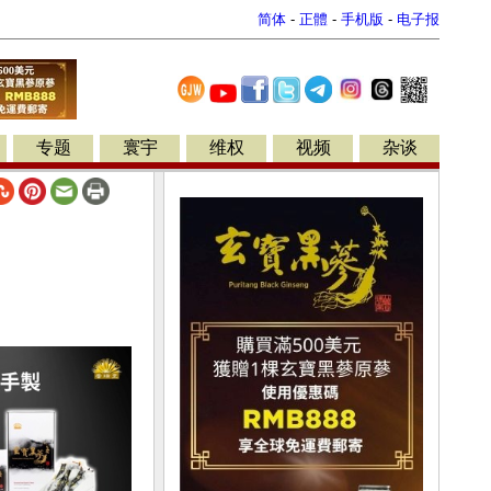
简体
-
正體
-
手机版
-
电子报
专题
寰宇
维权
视频
杂谈