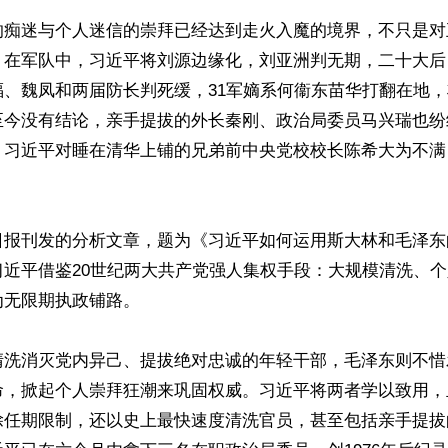
的痴迷与个人迷信的崇拜已经达到走火入魔的境界，不只是对
，在军队中，习近平将刘源边缘化，刘亚洲判无期，二十大后
福、魏凤和两届防长判死缓，31军嫡系何衞东苗华打翻在地
至今没有结论，亲手提拔的外长秦刚、政治局委员马兴瑞也纷
，习近平对睡在清华上铺的兄弟前中央党校校长陈希大为不满


日报刊发的分析文章，题为《习近平如何运用斯大林和毛泽东
习近平借鉴20世纪两大共产党强人集权手段：大规模清洗、
无限期执政铺路。

清洗消灭党内异己、提拔绝对忠诚的年轻干部，毛泽东则不惜
命，掀起个人崇拜狂潮来巩固权威。习近平将两者学以致用，
除任期限制，还以史上最快速度清洗官员，甚至包括亲手提拔