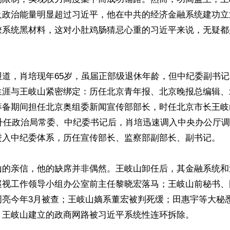
及政治能量明显超过习近平，他在中共的经济金融系统建功立
僚系统黑材料，这对小肚鸡肠猜忌心重的习近平来说，无疑都
报道，肖培现年65岁，虽届正部级退休年龄，但中纪委副书
生涯与王岐山紧密绑定：历任北京青年报、北京晚报总编辑、
筹备期间担任北京奥组委新闻宣传部部长，时任北京市长王岐
山升任政治局常委、中纪委书记后，肖培迅速调入中央办公厅
进入中纪委体系，历任宣传部长、监察部副部长、副书记。

山的亲信，他的缺席并非偶然。王岐山卸任后，其金融系统和
巡视工作领导小组办公室前主任黎晓宏落马；王岐山前秘书、
周亮今年3月被查；王岐山嫡系董宏被判死缓；田惠宇等大秘
，王岐山建立的政商网路被习近平系统性连环拆除。
