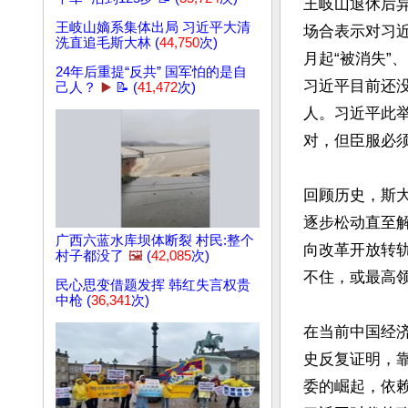
王岐山退休后异
王岐山嫡系集体出局 习近平大清
场合表示对习近
洗直追毛斯大林 (
44,750
次)
月起“被消失
24年后重提“反共” 国军怕的是自
习近平目前还
己人？
▶️
📝 (
41,472
次)
人。习近平此
对，但臣服必须
回顾历史，斯
逐步松动直至
广西六蓝水库坝体断裂 村民:整个
向改革开放转
村子都没了
🖼️
(
42,085
次)
不住，或最高
民心思变借题发挥 韩红失言权贵
中枪 (
36,341
次)
在当前中国经
史反复证明，
委的崛起，依