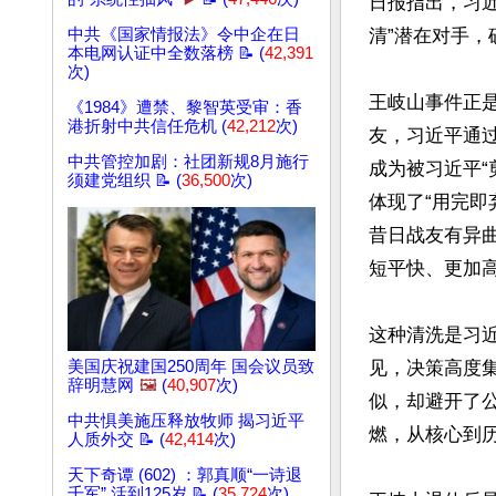
日报指出，习近
中共《国家情报法》令中企在日
清”潜在对手，
本电网认证中全数落榜 📝 (
42,391
次)
王岐山事件正
《1984》遭禁、黎智英受审：香
港折射中共信任危机 (
42,212
次)
友，习近平通
中共管控加剧：社团新规8月施行
成为被习近平
须建党组织 📝 (
36,500
次)
体现了“用完
昔日战友有异
短平快、更加高
这种清洗是习
美国庆祝建国250周年 国会议员致
见，决策高度
辞明慧网
🖼️
(
40,907
次)
似，却避开了公
中共惧美施压释放牧师 揭习近平
燃，从核心到
人质外交 📝 (
42,414
次)
天下奇谭 (602) ：郭真顺“一诗退
千军” 活到125岁 📝 (
35,724
次)