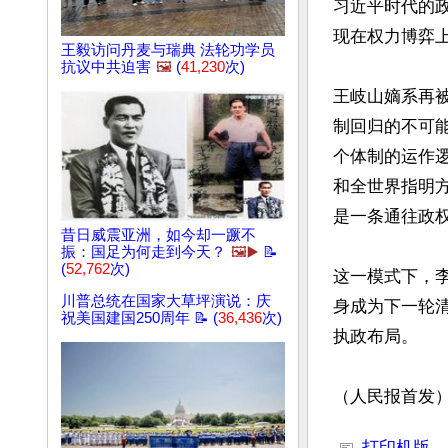
习近平时代的
现在权力博弈上
王毅访问丹麦与瑞典 法轮功学员
抗议中共迫害
🖼️
(
41,230
次)
王岐山嫡系再
制回归的不可
个体制的运作
和全世界指明
是一条通往政权
昔日威震亚洲，如今却一蹶不
振：国足为何走到今天？
🖼️▶️
📝
(
52,762
次)
这一模式下，
川普总统在国家大草坪演说：庆
身成为下一轮
祝美国建国250周年 📝 (
36,436
次)
执政布局。

（人民报首发
文章网址: http://w
打印机版