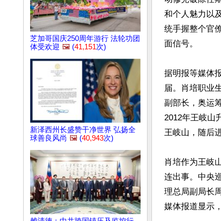
和个人魅力以
统手握整个官
芝加哥国庆250周年游行 法轮功团
面信号。

体受欢迎
🖼️
(
41,151
次)
据明报等媒体
届。肖培职业
副部长，奥运
2012年王岐
新泽西州长盛赞干净世界 弘扬全
王岐山，随后
球善良风尚
🖼️
(
40,943
次)
肖培作为王岐
连出事。中央
理总局副局长
媒体报道显示