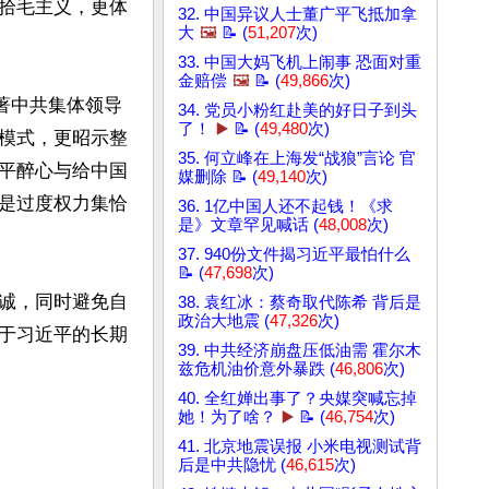
拾毛主义，更体
32. 中国异议人士董广平飞抵加拿
大
🖼️
📝 (
51,207
次)
33. 中国大妈飞机上闹事 恐面对重
金赔偿
🖼️
📝 (
49,866
次)
著中共集体领导
34. 党员小粉红赴美的好日子到头
了！
▶️
📝 (
49,480
次)
模式，更昭示整
35. 何立峰在上海发“战狼”言论 官
平醉心与给中国
媒删除 📝 (
49,140
次)
是过度权力集恰
36. 1亿中国人还不起钱！《求
是》文章罕见喊话 (
48,008
次)
37. 940份文件揭习近平最怕什么
📝 (
47,698
次)
诚，同时避免自
38. 袁红冰：蔡奇取代陈希 背后是
政治大地震 (
47,326
次)
于习近平的长期
39. 中共经济崩盘压低油需 霍尔木
兹危机油价意外暴跌 (
46,806
次)
40. 全红婵出事了？央媒突喊忘掉
她！为了啥？
▶️
📝 (
46,754
次)
41. 北京地震误报 小米电视测试背
后是中共隐忧 (
46,615
次)