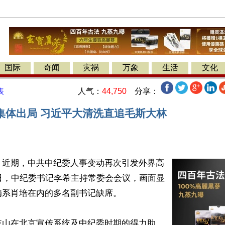
国际
奇闻
灾祸
万象
生活
文化
人气：
44,750
分享：
表
集体出局 习近平大清洗直追毛斯大林
】近期，中共中纪委人事变动再次引发外界高
日，中纪委书记李希主持常委会会议，画面显
系肖培在内的多名副书记缺席。

岐山在北京宣传系统及中纪委时期的得力助