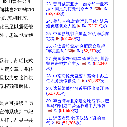
王岐山曾在公开
23. 昔日威震亚洲，如今却一蹶不
振：国足为何走到今天？
🖼️▶️
📝
自2023年10
(
52,762
次)
的现实相呼应。
24. 蔡与习构成“命运共同体” 结局
难免墙倒众人推
▶️
📝 (
52,719
次)
化已足以震慑他
25. 中国影视彻底崩盘 20万群演陷
外，忠诚也无绝
绝境
▶️
(
52,390
次)
26. 抗议设垃圾站 合肥民众取得
“罕见胜利”
🖼️▶️
📝 (
52,273
次)
27. 美国庆250周年 全球祝贺 川普
暴行，苏联模式
誓言击败共产主义
🖼️
📝 (
52,040
次)
否定文革，并转
28. 中南海惊天巨变！蔡奇中办主
旦权力交接衔接
任职务疑似被免！
▶️
(
51,863
次)
政权颠覆解体。

29. 这新闻能把习近平吓出冷汗 📝
(
51,799
次)
30. 弃台湾与北京建交吃亏不小 巴
是否可持续？历
拿马夺回港口营运权遭中共报复
🖼️
📝 (
51,558
次)
宣传系统到中纪
31. 近墨者黑 韩国队沾了谁的晦
人打，凸显中共
气？
🖼️
(
51,306
次)