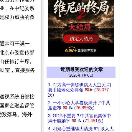
业，在中纪委系
是权力威胁的负
记通常可干满一
北京市委宣传部
山任执行主席。
近期最受欢迎的文章
调研室，直接服务
2026年7月6日
1. 军方高干训练班搞人人过关 习
耍手段矮化众将领
🖼️▶️
(
78,077
次)
巡视系统旧部接
2. 一不小心大学看板揭开了中共
国家金融监督管
遮羞布
🖼️
📝 (
76,899
次)
悉数落马。海外
3. GDP不重要？中共官员集体中
风干脆躺平
🖼️
📝 (
71,451
次)
4. 习疑心重继续大清洗 6军系人大