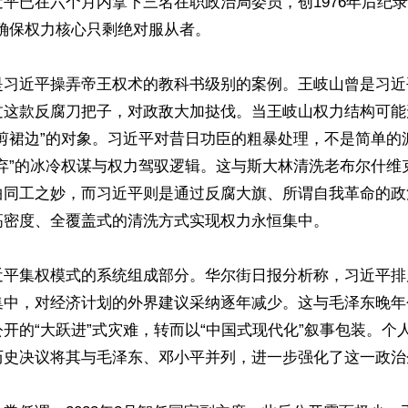
平已在六个月内拿下三名在职政治局委员，创1976年后纪录
确保权力核心只剩绝对服从者。

是习近平操弄帝王权术的教科书级别的案例。王岐山曾是习近
过这款反腐刀把子，对政敌大加挞伐。当王岐山权力结构可能
“剪裙边”的对象。习近平对昔日功臣的粗暴处理，不是简单的
即弃”的冰冷权谋与权力驾驭逻辑。这与斯大林清洗老布尔什维
曲同工之妙，而习近平则是通过反腐大旗、所谓自我革命的政
密度、全覆盖式的清洗方式实现权力永恒集中。

近平集权模式的系统组成部分。华尔街日报分析称，习近平排
集中，对经济计划的外界建议采纳逐年减少。这与毛泽东晚年
开的“大跃进”式灾难，转而以“中国式现代化”叙事包装。个
历史决议将其与毛泽东、邓小平并列，进一步强化了这一政治企