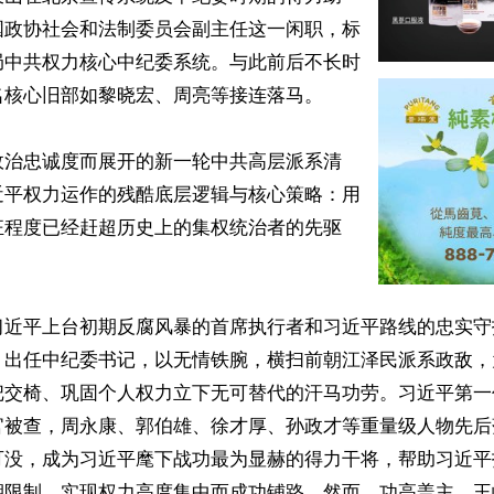
国政协社会和法制委员会副主任这一闲职，标
局中共权力核心中纪委系统。与此前后不长时
核心旧部如黎晓宏、周亮等接连落马。

政治忠诚度而展开的新一轮中共高层派系清
近平权力运作的残酷底层逻辑与核心策略：用
狂程度已经赶超历史上的集权统治者的先驱
习近平上台初期反腐风暴的首席执行者和习近平路线的忠实守
，出任中纪委书记，以无情铁腕，横扫前朝江泽民派系政敌，
交椅、巩固个人权力立下无可替代的汗马功劳。习近平第一任
官被查，周永康、郭伯雄、徐才厚、孙政才等重量级人物先后
可没，成为习近平麾下战功最为显赫的得力干将，帮助习近平
期限制，实现权力高度集中而成功铺路。然而，功高盖主，王