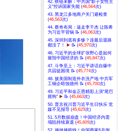
42. 铁链未解：中共国“影子女性主
义”控诉国家失能 (
46,564
次)
43. 黑龙江多地商户关门避检查
(
46,563
次)
44. 蔡奇布局：逼走李干杰 让陈希
为习近平背锅 📝 (
46,063
次)
45. 深圳到底有多惨？连最后退路
都没了！
▶️
📝 (
45,970
次)
46. 习近平的全球扩张野心是如何
摧毁中国经济的 📝 (
45,847
次)
47. 斗争至上：习近平讲话自爆中
共囚徒困境 📝 (
45,774
次)
48. 披美国制造外衣洗产地 中共军
工铜企暗蚀德州 📝 (
45,700
次)
49. 习近平和金正恩精彩上演“尾巴
摇狗”
▶️
📝 (
45,663
次)
50. 普京祝川普习近平生日快乐 党
媒不见报导 (
45,629
次)
51. 5月数据崩盘！中国经济内需
塌陷持续衰退 (
45,609
次)
52. 越做越赔钱！中国商家6月倒