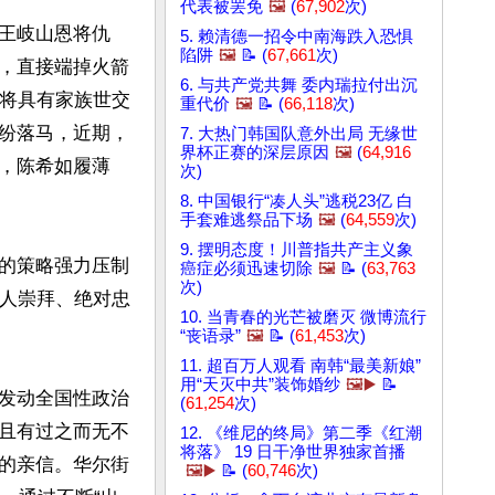
代表被罢免
🖼️
(
67,902
次)
王岐山恩将仇
5. 赖清德一招令中南海跌入恐惧
陷阱
🖼️
📝 (
67,661
次)
，直接端掉火箭
6. 与共产党共舞 委内瑞拉付出沉
，将具有家族世交
重代价
🖼️
📝 (
66,118
次)
纷落马，近期，
7. 大热门韩国队意外出局 无缘世
界杯正赛的深层原因
🖼️
(
64,916
，陈希如履薄
次)
8. 中国银行“凑人头”逃税23亿 白
手套难逃祭品下场
🖼️
(
64,559
次)
9. 摆明态度！川普指共产主义象
的策略强力压制
癌症必须迅速切除
🖼️
📝 (
63,763
次)
个人崇拜、绝对忠
10. 当青春的光芒被磨灭 微博流行
“丧语录”
🖼️
📝 (
61,453
次)
11. 超百万人观看 南韩“最美新娘”
用“天灭中共”装饰婚纱
🖼️▶️
📝
发动全国性政治
(
61,254
次)
且有过之而无不
12. 《维尼的终局》第二季《红潮
将落》 19 日干净世界独家首播
的亲信。华尔街
🖼️▶️
📝 (
60,746
次)