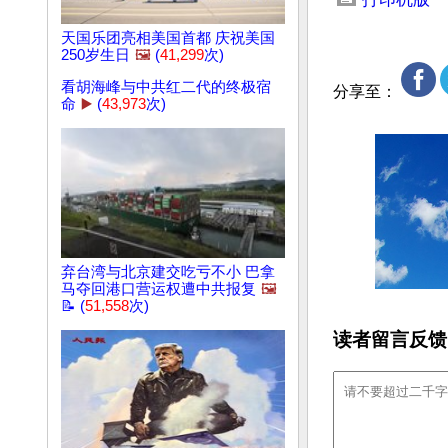
天国乐团亮相美国首都 庆祝美国
250岁生日
🖼️
(
41,299
次)
看胡海峰与中共红二代的终极宿
分享至：
命
▶️
(
43,973
次)
弃台湾与北京建交吃亏不小 巴拿
马夺回港口营运权遭中共报复
🖼️
📝 (
51,558
次)
读者留言反馈