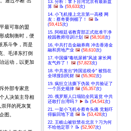
。通过不断“出
13. 分析：拿下台湾北京有最新盘
算
🖼️
📝 (
59,633
次)
14. 小飞机撞上北京第一高楼 网
友：蔡奇要倒楣了！
🖼️
📝
(
59,415
次)
平最可靠的盟
15. 阿根廷省教育部正式批准干净
形成制衡时，便
校园教师培训计划
🖼️
(
58,918
次)
派系斗争，而是
16. 中共打击金融券商 冲击香港金
融和房地产业
🖼️
(
58,610
次)
克、毛泽东打倒
17. 中国爆“毒纸尿裤”风波 家长网
治运动，以更加
友气炸了！
🖼️
(
57,823
次)
18. 中共发出“跨国追税令” 被指在
全球搜刮民财
🖼️
(
55,902
次)
19. 疯狂立法撕下伪装 中共验证了
斥外部专家意
一个历史规律
🖼️
(
55,357
次)
20. 俄罗斯人口塌陷全民返贫 中共
个人决策主导相
还敢打台湾吗？
▶️
📝 (
54,541
次)
人崇拜的死灰复
21. 一架小飞机令蔡奇头痛 党魁吓
图。

得躲回地下道
🖼️
📝 (
53,428
次)
22. 王岐山被软禁在北京？习为何
不给他定罪？ 📝 (
52,907
次)