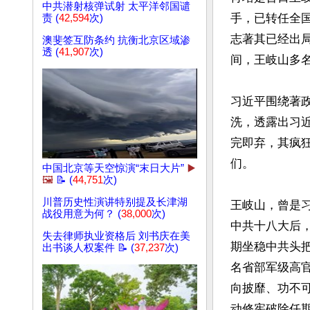
中共潜射核弹试射 太平洋邻国谴
手，已转任全
责 (
42,594
次)
志著其已经出
澳斐签互防条约 抗衡北京区域渗
透 (
41,907
次)
间，王岐山多名
习近平围绕著
洗，透露出习
完即弃，其疯
们。

中国北京等天空惊演“末日大片”
▶️
🖼️
📝 (
44,751
次)
川普历史性演讲特别提及长津湖
王岐山，曾是
战役用意为何？ (
38,000
次)
中共十八大后
失去律师执业资格后 刘书庆在美
期坐稳中共头把
出书谈人权案件 📝 (
37,237
次)
名省部军级高
向披靡、功不
动修宪破除任