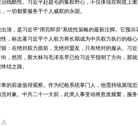
政治残酷性。习近平赶超毛的集权野心，不仅体现在制度上重
，一切都要服务于个人威权的永固。

被出清，是习近平“用完即弃”系统性策略的最新注脚。它预示
能性，标志著习近平个人权力将长期成为中共权力执行的核心
逻辑：在绝对权力面前，无绝对盟友，只有绝对的服从。习近
方向，然而，斯大林与毛泽东早已给习近平指明了方向，那就
终结之路。

李希的前途值得观察。作为纪检系统掌门人，他需持续展现忠
清洗对象。中共二十一大前，此类人事变动将愈发频繁，服务
）△
ww.renminbao.com/rmb/articles/2026/7/6/95802.html