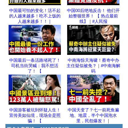
中国最可怕的变化！活不起
中国00后绝地反击！ 他们开
的人越来越多！吃不上饭的
始整顿世界！ 【 热点最前
人越来越多！！｜
线】｜#人民报
中国最后一条活路堵死了！
中南海惊天海啸！蔡奇中办
司机当街哭喊：我不想活
主任疑似被免？｜#中南海解
了！ 【
码
中国游客被坑到怀疑人生！
中国天变了？七一前死鱼遍
宣传美如仙境，现场全是照
地、地震，半个中国泡水
骗！ 【
里，民怨爆发！｜