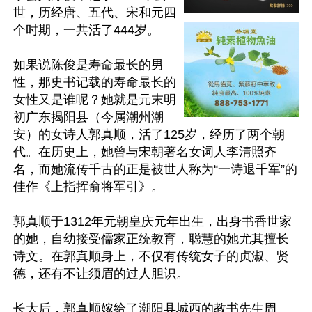
世，历经唐、五代、宋和元四
个时期，一共活了444岁。

如果说陈俊是寿命最长的男
性，那史书记载的寿命最长的
女性又是谁呢？她就是元末明
初广东揭阳县（今属潮州潮
安）的女诗人郭真顺，活了125岁，经历了两个朝
代。在历史上，她曾与宋朝著名女词人李清照齐
名，而她流传千古的正是被世人称为“一诗退千军”的
佳作《上指挥俞将军引》。

郭真顺于1312年元朝皇庆元年出生，出身书香世家
的她，自幼接受儒家正统教育，聪慧的她尤其擅长
诗文。在郭真顺身上，不仅有传统女子的贞淑、贤
德，还有不让须眉的过人胆识。

长大后，郭真顺嫁给了潮阳县城西的教书先生周