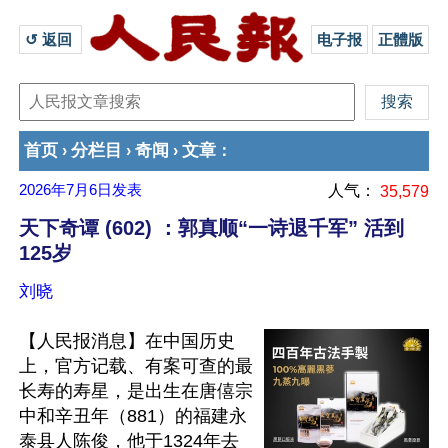
↺ 返回 
电子报
正體版
首页
分栏目
奇闻
文章
›
›
›
：
2026年7月6日
发表
人气：
35,579
天下奇谭 (602) ：郭真顺“一诗退千军” 活到
125岁
刘晓
【人民报消息】在中国历史
上，官方记载、有案可查的最
长寿的寿星，是出生在唐僖宗
中和辛丑年（881）的福建永
泰县人陈俊，他于1324年去