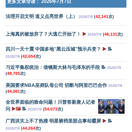
更多文章导读：
2026年7月7日
法理开启文明 道义点亮世界（上）
(
42,141
次)
2026/7/9
上海真的被放弃了？大逃亡开始了！
▶️
(
46,131
次)
2026/7/9
四川一天十震 中国多地“黑云压城”预示兵变？
▶️
📝
(
42,654
次)
2026/7/9
习近平集权统治：借镜斯大林与毛泽东的手段 📝
2026/7/9
(
48,765
次)
美国要求NBA巫师队母公司 切断与阿里巴巴合作
2026/7/9
(
44,061
次)
全世界面临的致命问题！川普答新唐人记者
问
▶️🖼️
📝
(
54,073
次)
2026/7/9
广西洪灾上不了热搜 明星裤裆里那点事却霸屏
▶️
📝
(
44,264
次)
2026/7/9