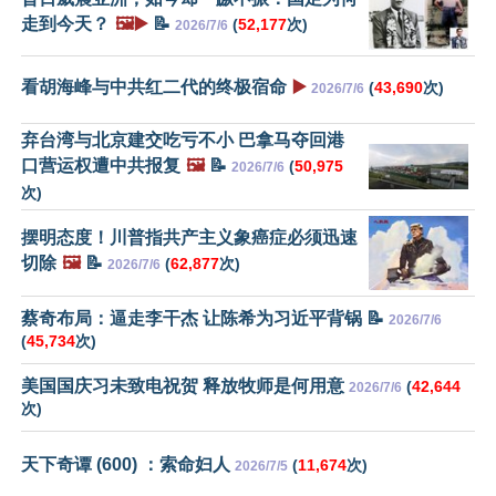
走到今天？
🖼️▶️
📝
(
52,177
次)
2026/7/6
看胡海峰与中共红二代的终极宿命
▶️
(
43,690
次)
2026/7/6
弃台湾与北京建交吃亏不小 巴拿马夺回港
口营运权遭中共报复
🖼️
📝
(
50,975
2026/7/6
次)
摆明态度！川普指共产主义象癌症必须迅速
切除
🖼️
📝
(
62,877
次)
2026/7/6
蔡奇布局：逼走李干杰 让陈希为习近平背锅 📝
2026/7/6
(
45,734
次)
美国国庆习未致电祝贺 释放牧师是何用意
(
42,644
2026/7/6
次)
天下奇谭 (600) ：索命妇人
(
11,674
次)
2026/7/5