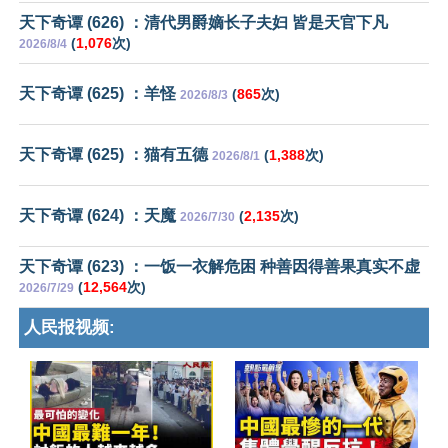
天下奇谭 (626) ：清代男爵嫡长子夫妇 皆是天官下凡
(
1,076
次)
2026/8/4
天下奇谭 (625) ：羊怪
(
865
次)
2026/8/3
天下奇谭 (625) ：猫有五德
(
1,388
次)
2026/8/1
天下奇谭 (624) ：天魔
(
2,135
次)
2026/7/30
天下奇谭 (623) ：一饭一衣解危困 种善因得善果真实不虚
(
12,564
次)
2026/7/29
人民报视频: