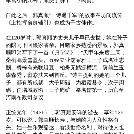
军营小酌几杯，顺便了解了一下民情。

自此之后，郭真顺“一诗退千军”的故事在坊间流传，
《上指挥俞良辅引》也成为千古佳作。

在120岁时，郭真顺的丈夫儿子早已去世，她在孙子
的陪同下回娘家省亲。目睹家乡熟悉的景致，郭真
顺即兴写下了一首《归宁诗》：“天甲年来度二周，
桑榆暮景雪盈头。五经立业儒家雅，三子成名壮志
酬。桥梓有光联俎豆，柏舟无憾泛横流。阶前兰玉
森森秀，斑彩扶来到首丘。”诗中提到的她的三个儿
子，都有所成就。大子周碏，为栖霞县令；次子周
砺，任增城教谕；三子周矿，举名儒第一，历官至
河南布政司参议。

正统元年（1436），郭真顺安详的逝去，享年125
岁。可以说，郭真顺长寿，与她的为人和性格有
关。她一生乐观豁达，看淡世俗名利，对待他人也