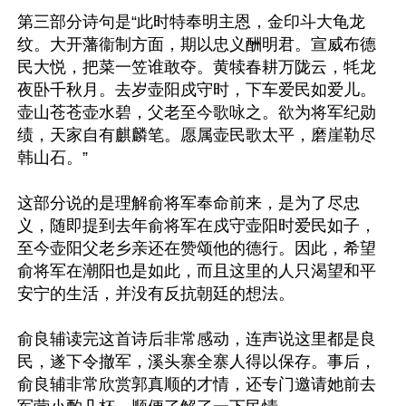
第三部分诗句是“此时特奉明主恩，金印斗大龟龙
纹。大开藩衞制方面，期以忠义酬明君。宣威布德
民大悦，把菜一笠谁敢夺。黄犊春耕万陇云，牦龙
夜卧千秋月。去岁壶阳戍守时，下车爱民如爱儿。
壶山苍苍壶水碧，父老至今歌咏之。欲为将军纪勋
绩，天家自有麒麟笔。愿属壶民歌太平，磨崖勒尽
韩山石。”

这部分说的是理解俞将军奉命前来，是为了尽忠
义，随即提到去年俞将军在戍守壶阳时爱民如子，
至今壶阳父老乡亲还在赞颂他的德行。因此，希望
俞将军在潮阳也是如此，而且这里的人只渴望和平
安宁的生活，并没有反抗朝廷的想法。

俞良辅读完这首诗后非常感动，连声说这里都是良
民，遂下令撤军，溪头寨全寨人得以保存。事后，
俞良辅非常欣赏郭真顺的才情，还专门邀请她前去