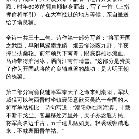
戮，时年60岁的郭真顺挺身而出，写了一首《上指
挥俞将军引》，在大军经过的地方等候，亲自呈送
给了俞良辅。

全诗一共三十二句。诗作第一部分写道：“将军开国
之武臣，早附凤翼攀龙鳞。烟云惨淡蔽九野，半夜
捧出扶桑轮。前年领兵下南粤，眼底群雄尽流血。
马蹄带得淮河冰，洒向江南作晴雪。”这部分是赞美
了作为开国武将的俞良辅卓著的战功，是大明王朝
的栋梁。

第二部分写俞良辅率军奉天子之命来到潮阳，军队
威猛可以与西晋时坐镇襄阳意欲灭吴统一全国的大
将军羊祜相比。诗句写道：“潮阳僻在南海滨，十载
不断干戈尘。客星移处万里外，天子亦念遐方民。
将军高名迈千古，五千建儿猛如虎。轻裘缓辔踏地
来，不减襄阳晋羊祜。”
