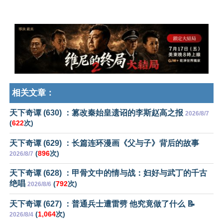
相关文章：
天下奇谭 (630) ：篡改秦始皇遗诏的李斯赵高之报
2026/8/7
(
622
次)
天下奇谭 (629) ：长篇连环漫画《父与子》背后的故事
(
896
次)
2026/8/7
天下奇谭 (628) ：甲骨文中的情与战：妇好与武丁的千古
绝唱
(
792
次)
2026/8/6
天下奇谭 (627) ：普通兵士遭雷劈 他究竟做了什么 📝
(
1,064
次)
2026/8/4