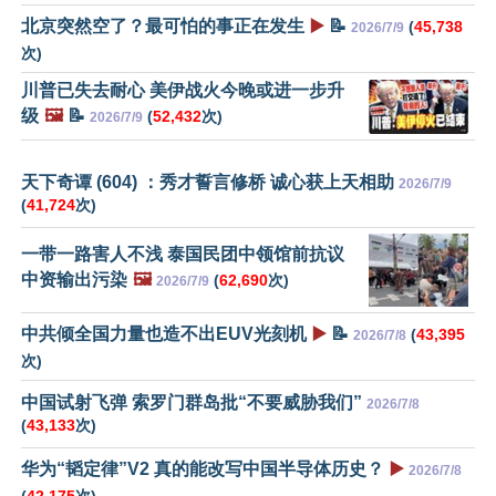
北京突然空了？最可怕的事正在发生
▶️
📝
(
45,738
2026/7/9
次)
川普已失去耐心 美伊战火今晚或进一步升
级
🖼️
📝
(
52,432
次)
2026/7/9
天下奇谭 (604) ：秀才誓言修桥 诚心获上天相助
2026/7/9
(
41,724
次)
一带一路害人不浅 泰国民团中领馆前抗议
中资输出污染
🖼️
(
62,690
次)
2026/7/9
中共倾全国力量也造不出EUV光刻机
▶️
📝
(
43,395
2026/7/8
次)
中国试射飞弹 索罗门群岛批“不要威胁我们”
2026/7/8
(
43,133
次)
华为“韬定律”V2 真的能改写中国半导体历史？
▶️
2026/7/8