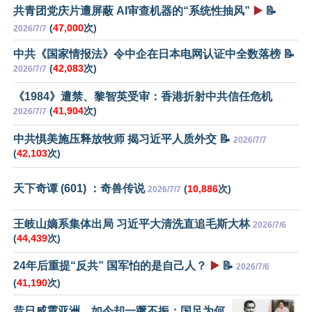
共青团党庆片遭屏蔽 AI审查机器的“系统性抽风”
▶️
📝
(
47,000
次)
2026/7/7
中共《国家情报法》令中企在日本电网认证中全数落榜 📝
(
42,083
次)
2026/7/7
《1984》遭禁、黎智英受审：香港折射中共信任危机
(
41,904
次)
2026/7/7
中共惧美施压释放牧师 揭习近平人质外交 📝
2026/7/7
(
42,103
次)
天下奇谭 (601) ：奇兽传说
(
10,886
次)
2026/7/7
王岐山嫡系集体出局 习近平大清洗直追毛斯大林
2026/7/6
(
44,439
次)
24年后重提“反共” 国军怕的是自己人？
▶️
📝
2026/7/6
(
41,190
次)
昔日威震亚洲，如今却一蹶不振：国足为何