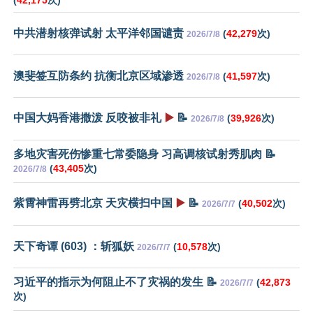
(
42,175
次)
中共潜射核弹试射 太平洋邻国谴责
(
42,279
次)
2026/7/8
澳斐签互防条约 抗衡北京区域渗透
(
41,597
次)
2026/7/8
中国大妈香港撒泼 反咬被非礼
▶️
📝
(
39,926
次)
2026/7/8
多地灾害死伤惨重七常委隐身 习高调核试射秀肌肉 📝
(
43,405
次)
2026/7/8
紫霄神雷再劈北京 天灾横扫中国
▶️
📝
(
40,502
次)
2026/7/7
天下奇谭 (603) ：斩狐妖
(
10,578
次)
2026/7/7
习近平的指示为何阻止不了灾祸的发生 📝
(
42,873
2026/7/7
次)