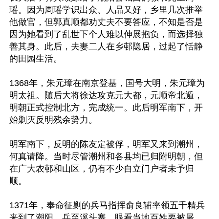
瑶。因为周瑶学识出众、人品又好，乡里几次推举
他做官，但郭真顺都劝丈夫不要答应，不知是否是
因为她看到了乱世下个人难以伸展抱负，而选择独
善其身。此后，夫妻二人在乡邨隐居，过起了恬静
的田园生活。

1368年，朱元璋在南京登基，国号大明，朱元璋为
明太祖。随后大将徐达攻克元大都，元顺帝北遁，
明朝正式控制北方，完成统一。此后明军南下，开
始剿灭反明残余势力。

明军南下，反明的陈友定被俘，明军又来到潮州，
何真请降。当时尽管潮州和各县均已归附明朝，但
在广大农邨和山区，仍有不少自立门户者未予归
顺。

1371年，奉命征剿的兵马指挥俞良辅率领五千精兵
来到了潮阳，兵至溪头寨，眼看当地百姓要被屠