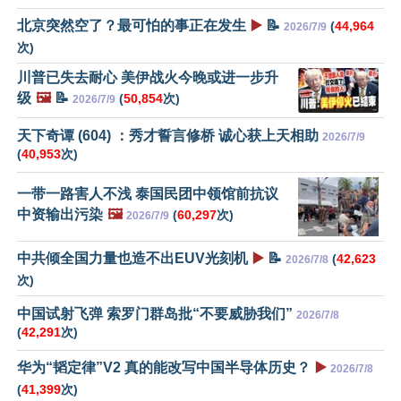
北京突然空了？最可怕的事正在发生
▶️
📝
(
44,964
2026/7/9
次)
川普已失去耐心 美伊战火今晚或进一步升
级
🖼️
📝
(
50,854
次)
2026/7/9
天下奇谭 (604) ：秀才誓言修桥 诚心获上天相助
2026/7/9
(
40,953
次)
一带一路害人不浅 泰国民团中领馆前抗议
中资输出污染
🖼️
(
60,297
次)
2026/7/9
中共倾全国力量也造不出EUV光刻机
▶️
📝
(
42,623
2026/7/8
次)
中国试射飞弹 索罗门群岛批“不要威胁我们”
2026/7/8
(
42,291
次)
华为“韬定律”V2 真的能改写中国半导体历史？
▶️
2026/7/8
(
41,399
次)