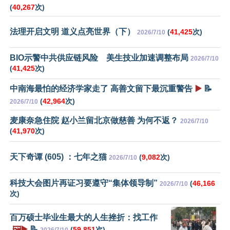
(
40,267
次)
法理开启文明 道义点亮世界（下）
(
41,425
次)
2026/7/10
BIO示警中共供应链风险 美生技业加速调整布局
2026/7/10
(
41,425
次)
中南海最怕的经济学家走了 高善文留下最沉重警告
▶️
📝
(
42,964
次)
2026/7/10
麦康奈急住院 赵小兰留北京做慈善 为何不返？
2026/7/10
(
41,970
次)
天下奇谭 (605) ：七年之猫
(
9,082
次)
2026/7/10
科技大会图片再证习要遵守“集体领导制”
(
46,166
2026/7/10
次)
百万硕士毕业生最大的人生挫折：找工作
🖼️▶️
📝
(
59,851
次)
2026/7/10