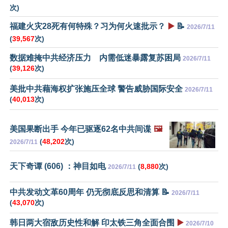
次)
福建火灾28死有何特殊？习为何火速批示？
▶️
📝
2026/7/11
(
39,567
次)
数据难掩中共经济压力 内需低迷暴露复苏困局
2026/7/11
(
39,126
次)
美批中共藉海权扩张施压全球 警告威胁国际安全
2026/7/11
(
40,013
次)
美国果断出手 今年已驱逐62名中共间谍
🖼️
(
48,202
次)
2026/7/11
天下奇谭 (606) ：神目如电
(
8,880
次)
2026/7/11
中共发动文革60周年 仍无彻底反思和清算 📝
2026/7/11
(
43,070
次)
韩日两大宿敌历史性和解 印太铁三角全面合围
▶️
2026/7/10