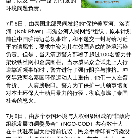
染，以及“一带一路”所引发的
环境问题负责。

7月6日，由泰国北部民间发起的“保护美塞河、洛克
河（Kok River）与湄公河人民网络”组织，原本计划
前往中国驻清迈总领事馆，和平递交一封写给习近
平的请愿书，要求中资为其在邻国造成的跨境污染
负责。但是，当天清迈警方部署了超过100名警力并
架设铁丝网和金属围栏。当示威民众尝试走上人行
道靠近领事馆时，警方进行了强行阻拦与推挤。冲
突导致两名泰国环保运动人士重伤，他们一人左臂
骨折、一人肩膀脱臼。警方为了保护中共领事馆而
对本土环保人士动用暴力的行径，彻底点燃了泰国
社会的怒火。

7月8日，由多个泰国环境与人权组织组成的“非政府
组织发展协调委员会”（NGO-COD）共有数十人，
在中共驻泰国大使馆前抗议，民众手举印有“污染没