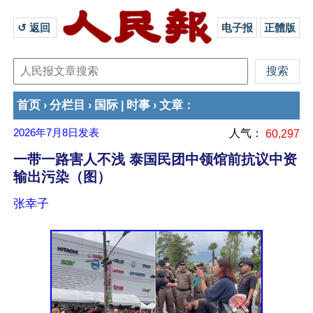
↺ 返回 
电子报
正體版
首页
分栏目
国际
时事
文章
›
›
|
›
：
2026年7月8日
发表
人气：
60,297
一带一路害人不浅 泰国民团中领馆前抗议中资
输出污染（图）
张幸子