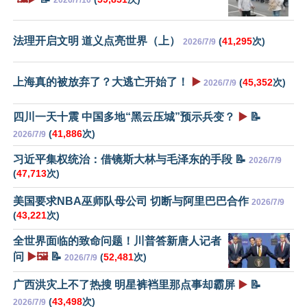
法理开启文明 道义点亮世界（上）
(
41,295
次)
2026/7/9
上海真的被放弃了？大逃亡开始了！
▶️
(
45,352
次)
2026/7/9
四川一天十震 中国多地“黑云压城”预示兵变？
▶️
📝
(
41,886
次)
2026/7/9
习近平集权统治：借镜斯大林与毛泽东的手段 📝
2026/7/9
(
47,713
次)
美国要求NBA巫师队母公司 切断与阿里巴巴合作
2026/7/9
(
43,221
次)
全世界面临的致命问题！川普答新唐人记者
问
▶️🖼️
📝
(
52,481
次)
2026/7/9
广西洪灾上不了热搜 明星裤裆里那点事却霸屏
▶️
📝
(
43,498
次)
2026/7/9