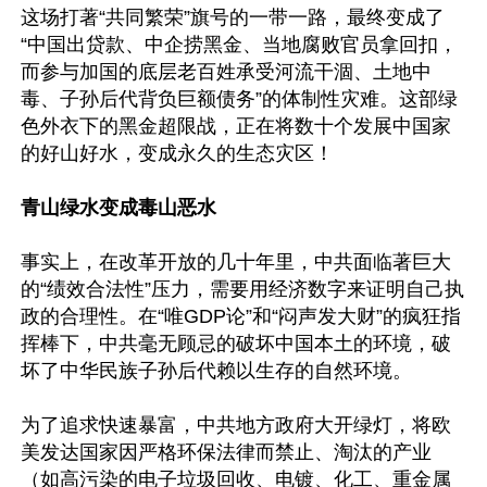
这场打著“共同繁荣”旗号的一带一路，最终变成了
“中国出贷款、中企捞黑金、当地腐败官员拿回扣，
而参与加国的底层老百姓承受河流干涸、土地中
毒、子孙后代背负巨额债务”的体制性灾难。这部绿
色外衣下的黑金超限战，正在将数十个发展中国家
的好山好水，变成永久的生态灾区！

青山绿水变成毒山恶水
事实上，在改革开放的几十年里，中共面临著巨大
的“绩效合法性”压力，需要用经济数字来证明自己执
政的合理性。在“唯GDP论”和“闷声发大财”的疯狂指
挥棒下，中共毫无顾忌的破坏中国本土的环境，破
坏了中华民族子孙后代赖以生存的自然环境。

为了追求快速暴富，中共地方政府大开绿灯，将欧
美发达国家因严格环保法律而禁止、淘汰的产业
（如高污染的电子垃圾回收、电镀、化工、重金属