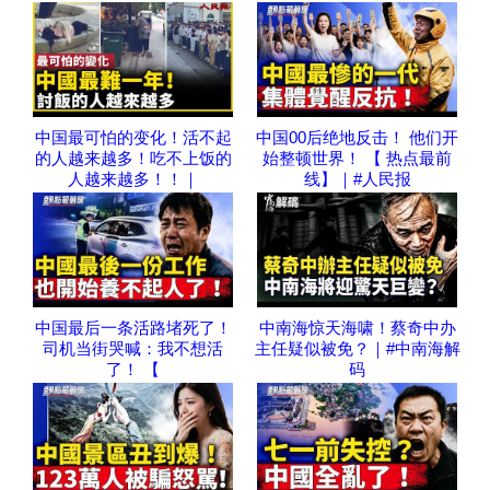
中国最可怕的变化！活不起
中国00后绝地反击！ 他们开
的人越来越多！吃不上饭的
始整顿世界！ 【 热点最前
人越来越多！！｜
线】｜#人民报
中国最后一条活路堵死了！
中南海惊天海啸！蔡奇中办
司机当街哭喊：我不想活
主任疑似被免？｜#中南海解
了！ 【
码