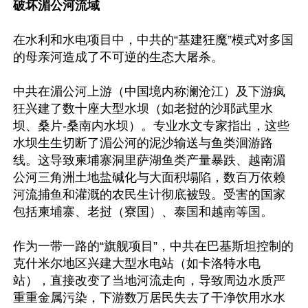
破坏湄公河流域
在水利和水电项目中，中共的“基建狂魔”模式对多国
的母亲河造成了不可逆的生态大屠杀。

中共在湄公河上游（中国境内称澜沧江）及下游疯
狂兴建了数十座大型水坝（如老挝的沙耶武里水
坝、桑片-桑南内水坝）。专业水文专家指出，这些
水坝生生切断了湄公河的泥沙输送与鱼类洄游路
线。这导致柬埔寨洞里萨湖鱼类产量暴跌、越南湄
公河三角洲土地盐碱化与大面积塌陷，数百万依赖
河流捕鱼和灌溉的农民生计彻底被毁。受害的国家
包括柬埔寨、老挝（寮国）、泰国和越南等国。

作为一带一路的“旗舰项目”，中共在巴基斯坦控制的
克什米尔地区兴建大型水电站（如卡洛特水电
站），直接改变了当地河流走向，导致周边水质严
重重金属污染，下游数万居民失去了干净饮用水水