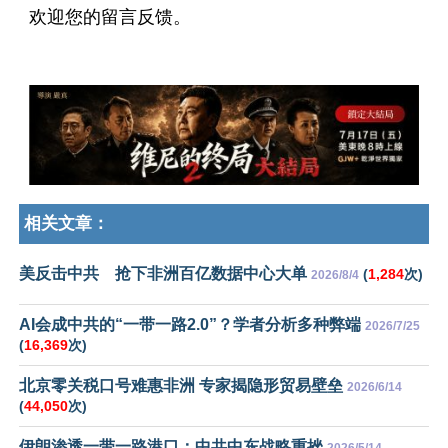
欢迎您的留言反馈。
相关文章：
美反击中共 抢下非洲百亿数据中心大单
(
1,284
次)
2026/8/4
AI会成中共的“一带一路2.0”？学者分析多种弊端
2026/7/25
(
16,369
次)
北京零关税口号难惠非洲 专家揭隐形贸易壁垒
2026/6/14
(
44,050
次)
伊朗渗透一带一路港口：中共中东战略重挫