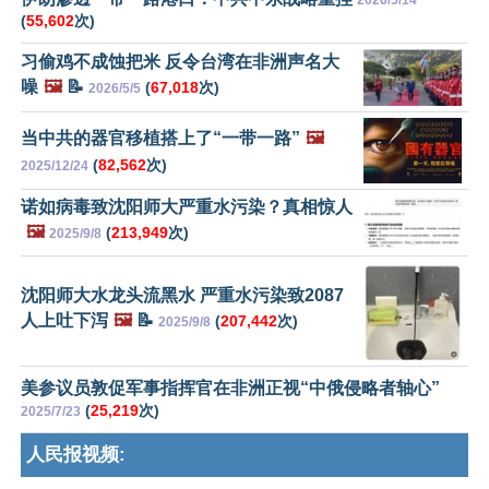
2026/5/14
(
55,602
次)
习偷鸡不成蚀把米 反令台湾在非洲声名大
噪
🖼️
📝
(
67,018
次)
2026/5/5
当中共的器官移植搭上了“一带一路”
🖼️
(
82,562
次)
2025/12/24
诺如病毒致沈阳师大严重水污染？真相惊人
🖼️
(
213,949
次)
2025/9/8
沈阳师大水龙头流黑水 严重水污染致2087
人上吐下泻
🖼️
📝
(
207,442
次)
2025/9/8
美参议员敦促军事指挥官在非洲正视“中俄侵略者轴心”
(
25,219
次)
2025/7/23
人民报视频: