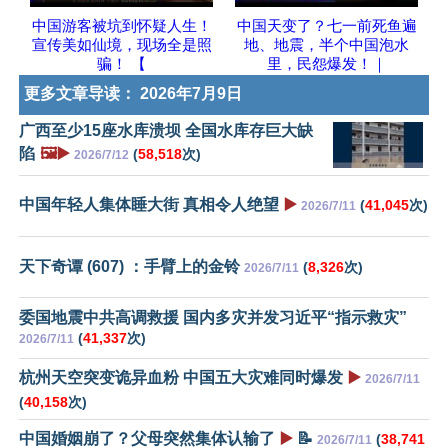
中国游客被坑到怀疑人生！
中国天变了？七一前死鱼遍
宣传美如仙境，现场全是照
地、地震，半个中国泡水
骗！ 【
里，民怨爆发！｜
更多文章导读：
2026年7月9日
广西至少15座水库溃坝 全国水库存巨大缺
陷
🖼️▶️
(
58,518
次)
2026/7/12
中国年轻人集体睡大街 真相令人绝望
▶️
(
41,045
次)
2026/7/11
天下奇谭 (607) ：手臂上的金铃
(
8,326
次)
2026/7/11
委国地震中共高调救援 国内多灾并发习近平“指示救灾”
(
41,337
次)
2026/7/11
杭州天空突变诡异血粉 中国五大灾难同时爆发
▶️
2026/7/11
(
40,158
次)
中国婚姻崩了？父母突然集体认输了
▶️
📝
(
38,741
2026/7/11