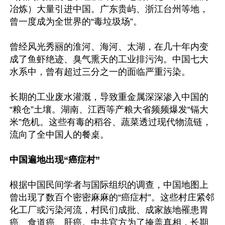
冶炼）大量引进中国。广东贵屿、浙江台州等地，
曾一度成为全世界的“毒垃圾场”。

曾经风光秀丽的淮河、海河、太湖，在几十年内变
成了鱼虾绝迹、臭气熏天的工业排污沟。中国七大
水系中，曾有超过三分之一的面临严重污染。

长期的工业废水灌溉，导致重金属深深渗入中国的
“粮仓”土壤。湖南、江西等产粮大省频频爆发“镉大
米”危机。这些有毒的稻谷、蔬菜透过现代物流链，
流向了全中国人的餐桌。

中国遍地出现“癌症村”
根据中国民间学者与国际组织的调查，中国地图上
曾出现了数百个密密麻麻的“癌症村”。这些村庄紧邻
化工厂或污染河流，村民们成批、成家族地罹患胃
癌、食道癌、肝癌。中共官方为了掩盖真相，长期