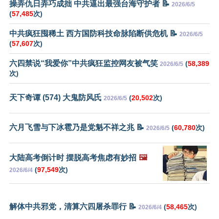
操弄仇日弄巧成拙 中共逼出最强台海守护者 📝
2026/6/5
(
57,485
次)
中共疯狂囤稀土 西方国防科技命脉陷断供危机 📝
2026/6/5
(
57,607
次)
六四禁说“我爱你”中共疯狂监控网友被气笑
(
58,389
2026/6/5
次)
天下奇谭 (574) 大鬼防风氏
(
20,502
次)
2026/6/5
六月飞雪与下冰雹乃是党魁不祥之兆 📝
(
60,780
次)
2026/6/5
大陆高考倒计时 摆脱高考焦虑有妙招
🖼️
(
97,549
次)
2026/6/4
解体中共邪党，清算六四屠杀罪行 📝
(
58,465
次)
2026/6/4