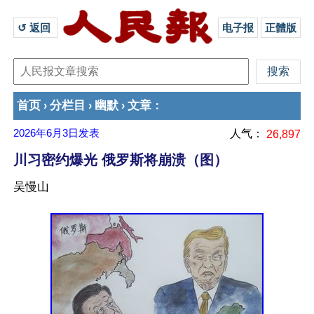
↺ 返回 
电子报
正體版
首页
分栏目
幽默
文章
›
›
›
：
2026年6月3日
发表
人气：
26,897
川习密约爆光 俄罗斯将崩溃（图）
吴慢山