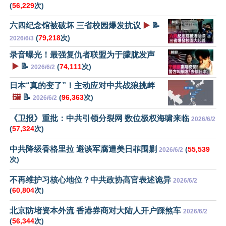
(
56,229
次)
六四纪念馆被破坏 三省校园爆发抗议
▶️
📝
(
79,218
次)
2026/6/3
录音曝光！最强复仇者联盟为于朦胧发声
▶️
📝
(
74,111
次)
2026/6/2
日本“真的变了”！主动应对中共战狼挑衅
🖼️
📝
(
96,363
次)
2026/6/2
《卫报》重批：中共引领分裂网 数位极权海啸来临
2026/6/2
(
57,324
次)
中共降级香格里拉 避谈军腐遭美日菲围剿
(
55,539
2026/6/2
次)
不再维护习核心地位？中共政协高官表述诡异
2026/6/2
(
60,804
次)
北京防堵资本外流 香港券商对大陆人开户踩煞车
2026/6/2
(
56,344
次)