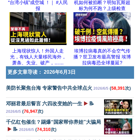
“台湾小镇”成空城 ！｜ #人民
机如何被掐断？明知瓦斯超
报
标为何不跑？上级检查
上海现状惊人！外国人走
埃博拉病毒真的不会空气传
光，有钱人大量移民海外，
播？世卫发布最高警报 埃博
萧条、失业、破产，……
拉病毒恐全球蔓延?
更多文章导读：
2026年6月3日
美防长聚焦台海 专家警告中共全球点火
(
58,391
次)
2026/6/5
邓丽君最后誓言 六四改变她的一生
▶️
📝
(
76,947
次)
2026/6/5
千亿红包催生？踢爆“国家帮你养娃”大骗局
▶️
📝
(
74,310
次)
2026/6/5