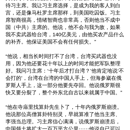
待习主席。我让习主席选择，是成为我的客人到白
宫，还是像马杜罗主席那样，到美国吃囚饭。习主
席智商很高，情绪智商也非常高，否则他当不成中
国（中共）主席的。他说，他不会与我为敌，如果
我不卖武器给台湾，140亿美元，由他买农产品什么
的补齐。他保证美国不会有任何损失。”

“他说，相当长时间打不了台湾，台湾买武器也没
用，因为他还要花十年以上的时间才能把军队整理
好。我问习主席：‘十年后才打台湾？’他肯定地说‘不
会打的’，台湾在台湾的中国人手上，但海参崴在俄
罗斯人手上，这一部分他要先夺回。他说俄罗斯很
快又要分裂了，整个外东北自古以来就属于中国。”

“他在寺庙里找算卦先生卜了，十年内俄罗斯崩溃。
他说那位高僧算卦特别灵，早就算准了他当主席、
李强当总理。习主席信心满满，说俄罗斯崩溃后，
中国领土将扩大一百万平方公里······他说自已可以