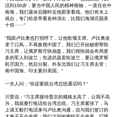
活到150岁，要当中国人民的精神领袖，一直住在中
南海，我们退休后随时去他那里看戏。他们有水上
戏台，专门给皇帝看各种演出，比我们海湖庄园美
十倍······”

“我跟卢比奥也打招呼了，让他歌颂主席。卢比奥改
变了口风，不再敌视中国了。我们已开始秘密帮助
习主席，让俄罗斯尽快崩盘，我们很快就会布局更
多的军人到波兰；先进武器卖给波兰，要让俄罗斯
耗尽国力，然后分裂。外东北我们让习主席去管；
南中国海、印太要归美国。”

一夫人问：“你还要跟台湾总统通话吗？”

川普说：“习主席接待普京的规格太高了，让我不高
兴，我就要打电话给台湾总统。习主席紧张了，马
上请王毅打电话来与卢比奥沟通，说与我们签订的
大单子不会改变；我们之间的密约不会改变，叮嚷