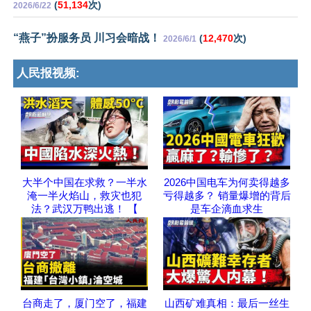
(
51,134
次)
2026/6/22
“燕子”扮服务员 川习会暗战！
(
12,470
次)
2026/6/1
人民报视频:
大半个中国在求救？一半水
2026中国电车为何卖得越多
淹一半火焰山，救灾也犯
亏得越多？ 销量爆增的背后
法？武汉万鸭出逃！ 【
是车企滴血求生
台商走了，厦门空了，福建
山西矿难真相：最后一丝生