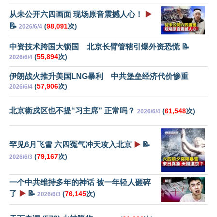
从未公开六四画面 现场原音震撼人心！
▶️
📝
(
98,091
次)
2026/6/4
中资技术跨国大锁国 北京长臂管辖引爆外资恐慌 📝
(
55,894
次)
2026/6/4
伊朗战火推升美国LNG暴利 中共堡垒经济代价惨重
(
57,906
次)
2026/6/4
北京衞戍区也不提“习主席” 正常吗？
(
61,548
次)
2026/6/4
罕见6月飞雪 六四冤气冲天攻入北京
▶️
📝
(
79,167
次)
2026/6/3
一个中共维持多年的神话 被一年轻人砸碎
了
▶️
📝
(
76,145
次)
2026/6/3