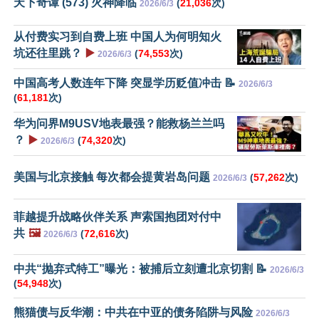
天下奇谭 (573) 火神降临
(
21,036
次)
2026/6/3
从付费实习到自费上班 中国人为何明知火
坑还往里跳？
▶️
(
74,553
次)
2026/6/3
中国高考人数连年下降 突显学历贬值冲击 📝
2026/6/3
(
61,181
次)
华为问界M9USV地表最强？能救杨兰兰吗
？
▶️
(
74,320
次)
2026/6/3
美国与北京接触 每次都会提黄岩岛问题
(
57,262
次)
2026/6/3
菲越提升战略伙伴关系 声索国抱团对付中
共
🖼️
(
72,616
次)
2026/6/3
中共“抛弃式特工”曝光：被捕后立刻遭北京切割 📝
2026/6/3
(
54,948
次)
熊猫债与反华潮：中共在中亚的债务陷阱与风险
2026/6/3