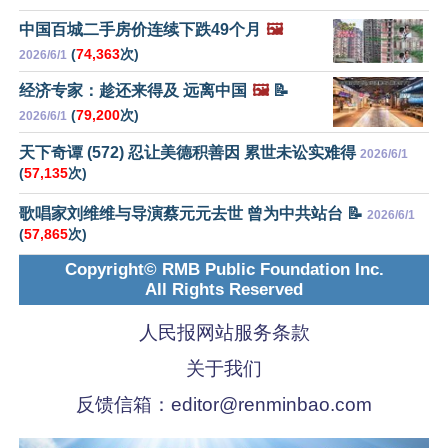
中国百城二手房价连续下跌49个月
🖼️
(
74,363
次)
2026/6/1
经济专家：趁还来得及 远离中国
🖼️
📝
(
79,200
次)
2026/6/1
天下奇谭 (572) 忍让美德积善因 累世未讼实难得
2026/6/1
(
57,135
次)
歌唱家刘维维与导演蔡元元去世 曾为中共站台 📝
2026/6/1
(
57,865
次)
Copyright© RMB Public Foundation Inc.
All Rights Reserved
人民报网站服务条款
关于我们
反馈信箱：
editor@renminbao.com