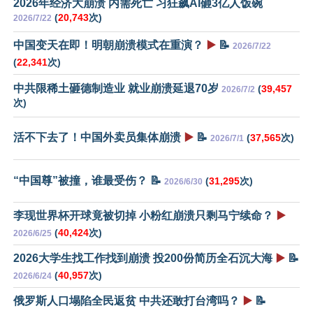
2026年经济大崩溃 内需死亡 习狂飙AI砸3亿人饭碗
(
20,743
次)
2026/7/22
中国变天在即！明朝崩溃模式在重演？
▶️
📝
2026/7/22
(
22,341
次)
中共限稀土砸德制造业 就业崩溃延退70岁
(
39,457
2026/7/2
次)
活不下去了！中国外卖员集体崩溃
▶️
📝
(
37,565
次)
2026/7/1
“中国尊”被撞，谁最受伤？ 📝
(
31,295
次)
2026/6/30
李现世界杯开球竟被切掉 小粉红崩溃只剩马宁续命？
▶️
(
40,424
次)
2026/6/25
2026大学生找工作找到崩溃 投200份简历全石沉大海
▶️
📝
(
40,957
次)
2026/6/24
俄罗斯人口塌陷全民返贫 中共还敢打台湾吗？
▶️
📝