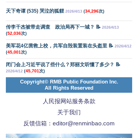
天下奇谭 (535) 哭泣的狐貍
(
34,296
次)
2026/4/13
传李干杰被带走调查 政治局再下一城？ 📝
2026/4/13
(
52,036
次)
美军花4亿营救上校，共军自毁装置装在头盔里 📝
2026/4/12
(
45,001
次)
闭门会上习近平说了些什么？郑丽文听懂了多少？ 📝
(
45,701
次)
2026/4/12
Copyright© RMB Public Foundation Inc.
All Rights Reserved
人民报网站服务条款
关于我们
反馈信箱：
editor@renminbao.com