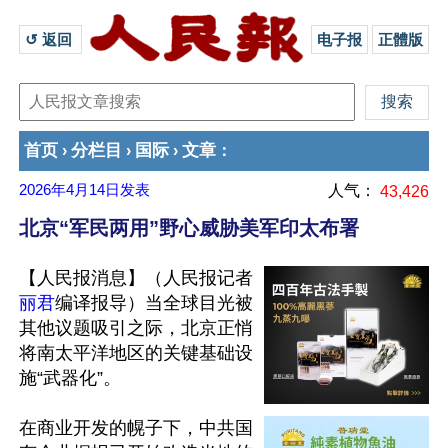
↺ 返回 
电子报
正體版
首页
分栏目
国际
文章
›
›
›
：
2026年4月14日
发表
人气：
43,426
北京“军民两用”野心威胁美军印太布署
【人民报消息】（人民报记者
丽君
编译报导）当全球目光被
其他议题吸引之际，北京正悄
将南太平洋地区的关键基础设
施“武器化”。

在商业开发的幌子下，中共国