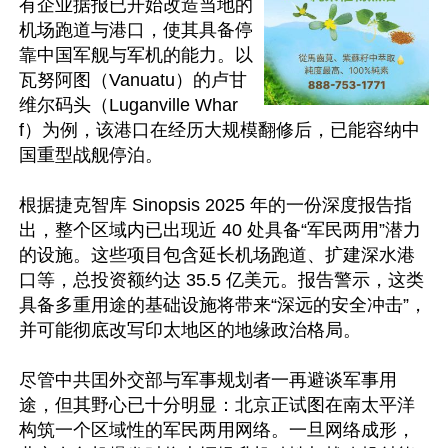
有企业据报已开始改造当地的
机场跑道与港口，使其具备停
靠中国军舰与军机的能力。以
瓦努阿图（Vanuatu）的卢甘
维尔码头（Luganville Whar
f）为例，该港口在经历大规模翻修后，已能容纳中
国重型战舰停泊。

根据捷克智库 Sinopsis 2025 年的一份深度报告指
出，整个区域内已出现近 40 处具备“军民两用”潜力
的设施。这些项目包含延长机场跑道、扩建深水港
口等，总投资额约达 35.5 亿美元。报告警示，这类
具备多重用途的基础设施将带来“深远的安全冲击”，
并可能彻底改写印太地区的地缘政治格局。  

尽管中共囯外交部与军事规划者一再避谈军事用
途，但其野心已十分明显：北京正试图在南太平洋
构筑一个区域性的军民两用网络。一旦网络成形，