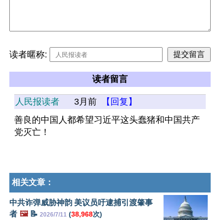
读者暱称:
读者留言
人民报读者
3月前
【回复】
善良的中国人都希望习近平这头蠢猪和中国共产
党灭亡！
相关文章：
中共诈弹威胁神韵 美议员吁逮捕引渡肇事
者
🖼️
📝
(
38,968
次)
2026/7/11