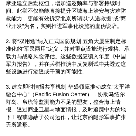
摩亚建立后勤枢纽，增加巡逻频率与部署持续时
间。此举不仅能能直接提升区域海上治安与灾难防
救能力，更能有效拆穿北京所谓以“人道救援”或“商
业开发”为名，实则推进军事化设施的虚伪说辞。 

2. 将“双用途”纳入正式国防规划 五角大厦应制定标
准化的“军民两用”定义，并对重点设施进行规格、承
载力与战略风险评估。这些数据应编入年度《中国
军力报告》，并在兵棋推演中反复测试中共透过这
些设施进行渗透或干预的可能性。

3. 建立即时情报共享机制 华盛顿应推动成立“太平洋
融合中心”（Pacific Fusion Center），协助马绍尔
群岛、帛琉等监测能力不足的盟友，整合海上情
报。透过商业卫星与地面情报，及时追踪中共的地
下工程或隐蔽子公司运作，让北京的隐形军事扩张
无所遁形。 
