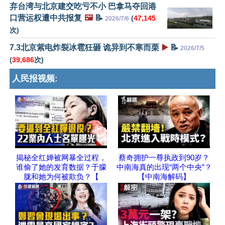
弃台湾与北京建交吃亏不小 巴拿马夺回港
口营运权遭中共报复
🖼️
📝
(
47,145
2026/7/6
次)
7.3北京紫电炸裂冰雹狂砸 诡异到不寒而栗
▶️
📝
2026/7/5
(
39,686
次)
人民报视频:
揭秘全红婵被网暴全过程，
蔡奇拥护一尊执政到90岁？
谁偷了她的发育数据？于朦
中南海真的出现“两个中央”？
胧和她为何被欺负？【
【中南海解码】