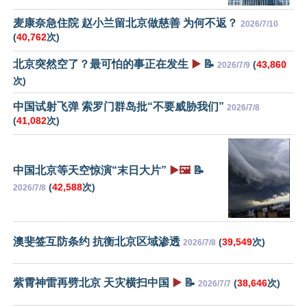
麦康奈急住院 赵小兰留北京做慈善 为何不返？
2026/7/10
(
40,762
次)
北京突然空了？最可怕的事正在发生
▶️
📝
(
43,860
2026/7/9
次)
中国试射飞弹 索罗门群岛批“不要威胁我们”
2026/7/8
(
41,082
次)
中国北京等天空惊演“末日大片”
▶️🖼️
📝
(
42,588
次)
2026/7/8
澳斐签互防条约 抗衡北京区域渗透
(
39,549
次)
2026/7/8
紫霄神雷再劈北京 天灾横扫中国
▶️
📝
(
38,646
次)
2026/7/7