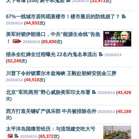
天下奇谭 (536) 厨子和鬼差 📝
(
33,973
次)
2026/4/15
67%一线城市居民唱衰楼市！楼市最后的防线崩了？ 📝
(
44,933
次)
2026/4/14
美军封锁伊朗港口，中共“能源生命线”告急
！
🖼️▶️
(
65,650
次)
2026/4/14
猎杀全红婵全过程曝光 22名内鬼名单流出 📝
2026/4/14
(
52,249
次)
川普下令封锁霍尔木兹海峡 王毅赴朝鲜安抚金三胖
(
44,518
次)
2026/4/14
北京“军民两用”野心威胁美军印太布署 📝
(
43,426
2026/4/14
次)
西方打造关键矿产俱乐部 中共被排除在外
(
45,169
2026/4/14
次)
太平洋岛国痛苦经历：与流氓建交吃大亏
🖼️
📝
(
65,372
次)
2026/4/14