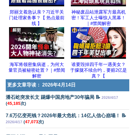
郑丽文着急认亲？习近平关
神秘废品站泄露军方最高机
门处理家务事？【 热点最前
密！军工人士曝惊人黑幕！
线 】
｜#禁闻解密
海军将领密集病逝，为何大
谁要毁掉四千年一遇美女？
量官员被秘密处置？｜#禁闻
于朦胧不续合约，要赔2亿是
解密
真？【
更多文章导读：
2026年4月14日
潘石屹突发长文 踢爆中国房地产30年骗局 📝
2026/4/17
(
45,185
次)
7.6万亿变死钱？2026年最大危机：14亿人信心崩塌！ 📝
(
47,073
次)
2026/4/17