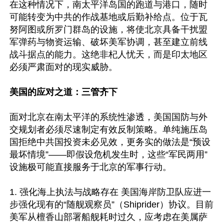
在这种情况下，南太平洋岛国的跑道与港口，随时
可能转变为中共的作战基地或后勤补给点。位于瓦
努阿图或所罗门群岛的设施，将使北京具备干扰盟
军弹药与物资运输、破坏美军协调，甚至建立前线
战斗据点的能力。这绝非杞人忧天，而是印太地区
必须严肃面对的现实威胁。   

美国的应对之道：三管齐下 
面对北京在南太平洋的系统性渗透，美国国防与外
交规划者必须尽速制定有效反制策略。单纯施压岛
国拒绝中共国投资未必见效，更务实的做法是“预设
最坏情境”——即假设危机发生时，这些“军民两用”
设施极可能直接服务于北京的军事行动。 

1. 强化海上执法与战略存在 美国海岸防卫队应进一
步强化现有的“随舰观察员”（Shiprider）协议。目前
美军从檀香山部署船舰耗时过久，应考虑在美属萨