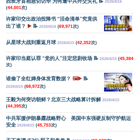
西班牙首相急切访华 为何遭中共外交失礼 📝
2026/4/16
(
44,001
次)
许家印交出政治投降书 “活命清单”究竟供
出了谁？
▶️
📝
(
69,971
次)
2026/4/16
从星球大战到重返月球
(
42,352
次)
2026/4/15
许家印当庭认罪 “党的人”注定悲剧收场 📝
(
45,384
2026/4/15
次)
谁偷了全红婵身体发育数据？
🖼️▶️
📝
(
68,972
次)
2026/4/15
王毅为何突访朝鲜？北京三大战略算计拆解
2026/4/15
(
44,395
次)
中共军援伊朗暴露战略野心 美国中东强硬反制守护航运
安全
(
45,753
次)
2026/4/15