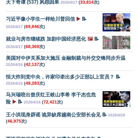
天下奇谭 (537) 夙怨因果
(
33,814
次)
2026/4/17
习近平像小学生一样给川普回信
▶️
📝
(
69,846
次)
2026/4/17
就业与房市继续跌 加剧中国经济恶化
🖼️
📝
(
68,369
次)
2026/4/17
美国对中伊关系加大施压 金融制裁与外交交锋同步升温
(
42,137
次)
2026/4/16
恒大炸到党中央，许家印牵出多少正部以上官员？ 📝
(
49,283
次)
2026/4/16
马兴瑞咬出曾庆红王岐山李希 李干杰也危
险
▶️
📝
(
72,421
次)
2026/4/16
王小洪现身辟谣 诡异缺席越南公安部长会见 📝
2026/4/16
(
46,975
次)