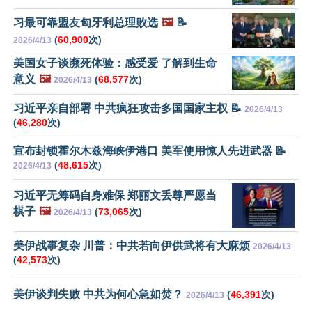
习最可靠盟友匈牙利总理败选
🖼️
📝
(
60,900
次)
2026/4/13
美国女子谈濒死体验：感受爱 了解到生命
意义
🖼️
(
68,577
次)
2026/4/13
习近平亲自部署 中共疯狂攻击多国国家主权 📝
2026/4/13
(
46,280
次)
宣布封锁霍尔木兹海峡伊港口 美军使用惊人先进武器 📝
(
48,615
次)
2026/4/13
习近平无筹码自身难保 郑丽文丢尊严愿当
棋子
🖼️
(
73,065
次)
2026/4/13
美伊战事复杂 川普：中共若向伊供武将有大麻烦
2026/4/13
(
42,573
次)
美伊谈判失败 中共为何心急如焚？
(
46,391
次)
2026/4/13