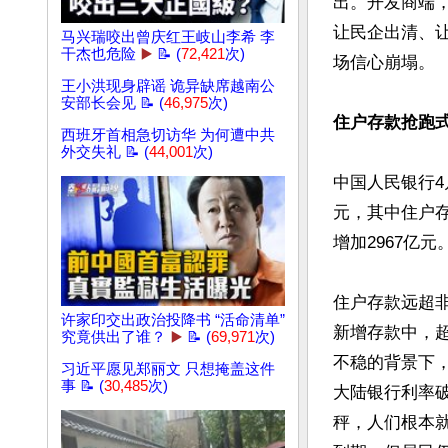
出。开发商端
让民企出清、
马兴瑞咬出曾庆红王岐山李希 李
干杰也危险
▶️
📝 (
72,421
次)
场信心崩塌。

王小洪现身辟谣 诡异缺席越南公
安部长会见 📝 (
46,975
次)
住户存款抢跑
西班牙首相急切访华 为何遭中共
外交失礼 📝 (
44,001
次)
中国人民银行4
元，其中住户存
增加2967亿元。
住户存款远超非
许家印交出政治投降书 “活命清单”
新增存款中，
究竟供出了谁？
▶️
📝 (
69,971
次)
不稳的背景下
习近平愿见郑丽文 只想掩盖这件
事 📝 (
30,485
次)
大陆银行利率
秤，人们根本就