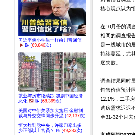
核心观点认为“
在10月份的调
相同的调查报告
习近平像小学生一样给川普回信
是一线城市的
▶️
📝 (
69,846
次)
持续蔓延，尤其
底失败。

调查结果同时显
销售价值预计同
就业与房市继续跌 加剧中国经济
12.1%，二
恶化
🖼️
📝 (
68,369
次)
购房需求迟迟不
美国对中伊关系加大施压 金融制
裁与外交交锋同步升温 (
42,137
次)
至31-32个
恒大炸到党中央，许家印牵出多
少正部以上官员？ 📝 (
49,283
次)