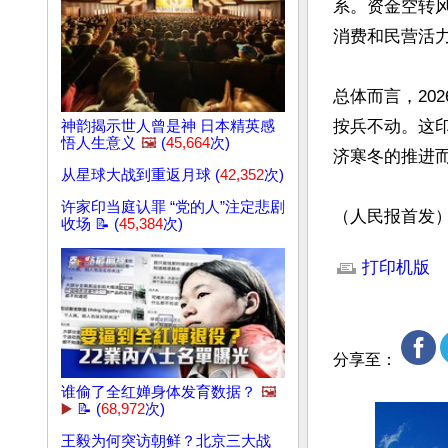
系。资金空转
消费和民营活力
总体而言，20
按兵不动。这
神韵揭示世人曾是神 日本精英感
悟人生意义
🖼️
(
45,664
次)
济寒冬的推进而
从星球大战到重返月球 (
42,352
次)
许家印当庭认罪 “党的人”注定悲剧
（人民报首发
收场 📝 (
45,384
次)
文章网址: http://w
打印机版
分享至：
谁偷了全红婵身体发育数据？
🖼️
▶️
📝 (
68,972
次)
王毅为何突访朝鲜？北京三大战