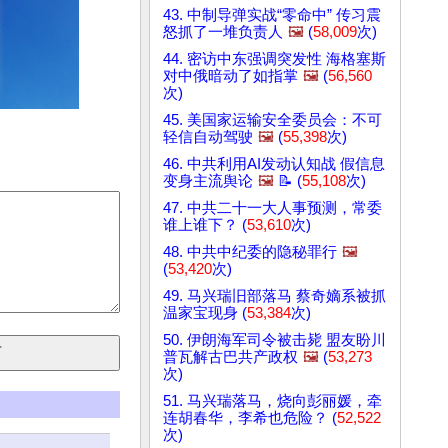
43. 中制导弹实战“零命中” 传习震
怒抓了一堆负责人
🖼️
(
58,009
次)
44. 密访中东强调突发性 海格塞斯
对中俄暗动了如指掌
🖼️
(
56,560
次)
45. 美国家运输安全委员会：不可
轻信自动驾驶
🖼️
(
55,398
次)
46. 中共利用AI发动认知战 假信息
变身主流舆论
🖼️
📝 (
55,108
次)
47. 中共二十一大人事预测，常委
谁上谁下？ (
53,610
次)
48. 中共中纪委的隐秘罪行
🖼️
(
53,420
次)
49. 马兴瑞旧部落马 蔡奇嫡系被抓
温家宝现身 (
53,384
次)
50. 伊朗海军司令被击毙 盟友盼川
普瓦解古巴共产政权
🖼️
(
53,273
次)
51. 马兴瑞落马，烧向彭丽媛，牵
连胡春华，李希也危险？ (
52,522
次)