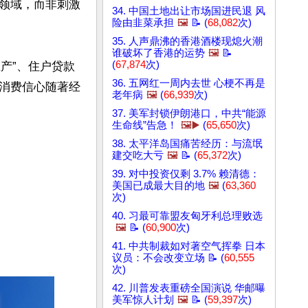
领域，而非刺激
34. 中国土地出让市场国进民退 风
险由韭菜承担
🖼️
📝 (
68,082
次)
35. 人声鼎沸的香港酒楼现熄火潮
谁破坏了香港的运势
🖼️
📝
(
67,874
次)
生产”、住户贷款
36. 五网红一周内去世 心梗不再是
消费信心随著经
老年病
🖼️
(
66,939
次)
37. 美军封锁伊朗港口，中共“能源
生命线”告急！
🖼️▶️
(
65,650
次)
38. 太平洋岛国痛苦经历：与流氓
建交吃大亏
🖼️
📝 (
65,372
次)
39. 对中投资仅剩 3.7% 赖清德：
美国已成最大目的地
🖼️
(
63,360
次)
40. 习最可靠盟友匈牙利总理败选
🖼️
📝 (
60,900
次)
41. 中共制裁如对著空气挥拳 日本
议员：不会改变立场 📝 (
60,555
次)
42. 川普发表重磅全国演说 华邮曝
美军惊人计划
🖼️
📝 (
59,397
次)