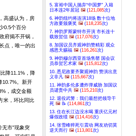
5. 富裕中国人抛弃“中国梦” 入籍
日本连2年居冠
🖼️
(
121,085
次)
底，高盛认为，房
6. 神韵纽约将连演18场 数十位地
方政要颁褒奖
🖼️
(
118,235
次)
少0.5个百分
7. 神韵罗斯蒙特市开演 市长连十
政府揭不开锅，
载致贺信
🖼️
(
117,076
次)
8. 加国议员齐观神韵赞精彩 观众
长点，唯一的出
感恩天赐福
🖼️
(
116,261
次)
9. 神韵穆尔西亚首场售罄 国会议
员恭贺艺术家
🖼️
(
115,812
次)
10. 悉尼政要齐聚观神韵 赞演出意
降11.1%，降
义非凡
🖼️
(
115,667
次)
10.7%。新开
11. 神韵多伦多遭炸弹威胁 加国议
员谴责中共
🖼️
(
115,210
次)
.8%，成交金额
12. 退役武警：我们最想把领导干
平方米，环比同比
死
🖼️
📝 (
114,861
次)
13. 住在长江边没水喝 重庆亿元村
爆假政绩
🖼️
(
114,416
次)
14. 张雪峰猝死引震动 网友劝切莫
价无市”现象突
逆天而行
🖼️
(
113,801
次)