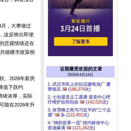
4月，大摩做过
%，这反映出即便
的悲观情绪还在
中共稳楼市政策彻
近期最受欢迎的文章
2026年4月14日
。2026年新房
1. 武汉市民上街抗议建电池厂 遭
年峰值下跌约
警镇压
🖼️
(
186,274
次)
望情绪浓厚，实际
2. 七旬退党义工遇袭 退党中心呼
吁维护信仰自由
🖼️
(
142,520
次)
能在2026年升
3. 张雪峰之死与习近平的“三个志
愿”
🖼️
📝 (
122,491
次)
4. “神韵世界一流” 纽约林肯中心
首场爆满
🖼️
(
121,262
次)