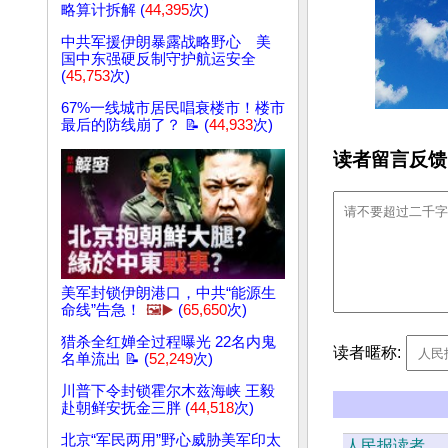
略算计拆解 (
44,395
次)
中共军援伊朗暴露战略野心 美
国中东强硬反制守护航运安全
(
45,753
次)
67%一线城市居民唱衰楼市！楼市
最后的防线崩了？ 📝 (
44,933
次)
读者留言反馈
美军封锁伊朗港口，中共“能源生
命线”告急！
🖼️▶️
(
65,650
次)
猎杀全红婵全过程曝光 22名内鬼
读者暱称:
名单流出 📝 (
52,249
次)
川普下令封锁霍尔木兹海峡 王毅
赴朝鲜安抚金三胖 (
44,518
次)
北京“军民两用”野心威胁美军印太
人民报读者