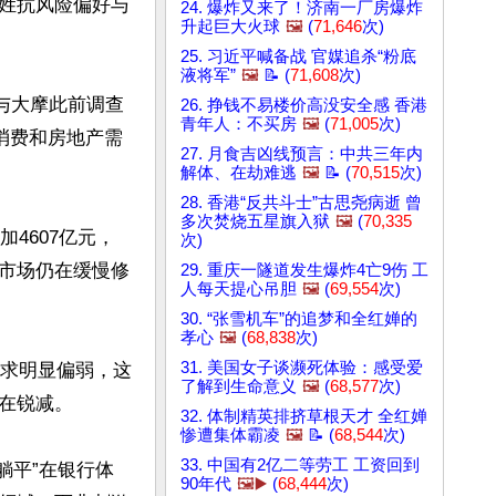
姓抗风险偏好与
24. 爆炸又来了！济南一厂房爆炸
升起巨大火球
🖼️
(
71,646
次)
25. 习近平喊备战 官媒追杀“粉底
液将军”
🖼️
📝 (
71,608
次)
与大摩此前调查
26. 挣钱不易楼价高没安全感 香港
青年人：不买房
🖼️
(
71,005
次)
消费和房地产需
27. 月食吉凶线预言：中共三年内
解体、在劫难逃
🖼️
📝 (
70,515
次)
28. 香港“反共斗士”古思尧病逝 曾
多次焚烧五星旗入狱
🖼️
(
70,335
4607亿元，
次)
市场仍在缓慢修
29. 重庆一隧道发生爆炸4亡9伤 工
人每天提心吊胆
🖼️
(
69,554
次)
30. “张雪机车”的追梦和全红婵的
孝心
🖼️
(
68,838
次)
31. 美国女子谈濒死体验：感受爱
需求明显偏弱，这
了解到生命意义
🖼️
(
68,577
次)
锐减。

32. 体制精英排挤草根天才 全红婵
惨遭集体霸凌
🖼️
📝 (
68,544
次)
33. 中国有2亿二等劳工 工资回到
躺平”在银行体
90年代
🖼️▶️
(
68,444
次)