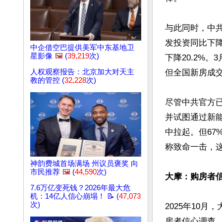
与此同时，中共
发投资同比下降
中企借空巴提供美军中东基地卫
星影像
🖼️
(
39,219
次)
下降20.2%
人权观察报告：北京加大对天主
但全国新房成交
教的管控 (
32,228
次)
尽管中共官方
并试图通过新能
中拉起。但67
称致命一击，这
神韵费城首场满场 州议员褒奖 向
市民推荐
🖼️
(
44,590
次)
大摩：购房者信
7.6万亿变死钱？2026年最大危
机：14亿人信心崩塌！ 📝 (
47,073
次)
2025年10
房者信心调查，