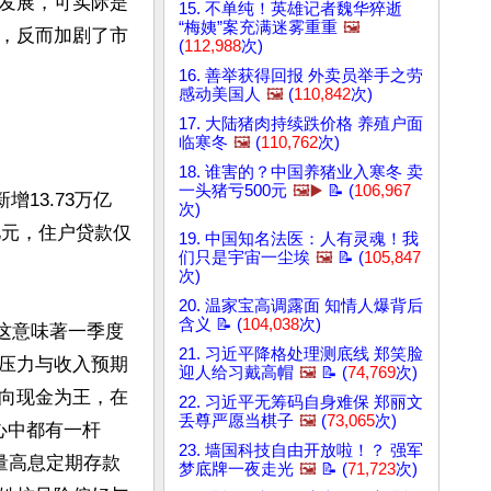
发展，可实际是
15. 不单纯！英雄记者魏华猝逝
“梅姨”案充满迷雾重重
🖼️
，反而加剧了市
(
112,988
次)
16. 善举获得回报 外卖员举手之劳
感动美国人
🖼️
(
110,842
次)
17. 大陆猪肉持续跌价格 养殖户面
临寒冬
🖼️
(
110,762
次)
18. 谁害的？中国养猪业入寒冬 卖
一头猪亏500元
🖼️▶️
📝 (
106,967
13.73万亿
次)
亿元，住户贷款仅
19. 中国知名法医：人有灵魂！我
们只是宇宙一尘埃
🖼️
📝 (
105,847
次)
20. 温家宝高调露面 知情人爆背后
含义 📝 (
104,038
次)
，这意味著一季度
21. 习近平降格处理测底线 郑笑脸
压力与收入预期
迎人给习戴高帽
🖼️
📝 (
74,769
次)
向现金为王，在
22. 习近平无筹码自身难保 郑丽文
丢尊严愿当棋子
🖼️
(
73,065
次)
心中都有一杆
23. 墙国科技自由开放啦！？ 强军
大量高息定期存款
梦底牌一夜走光
🖼️
📝 (
71,723
次)