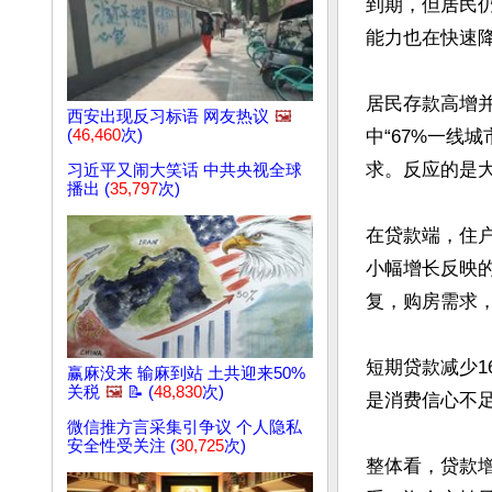
到期，但居民
能力也在快速降
居民存款高增
西安出现反习标语 网友热议
🖼️
(
46,460
次)
中“67%一线
求。反应的是大
习近平又闹大笑话 中共央视全球
播出 (
35,797
次)
在贷款端，住户
小幅增长反映
复，购房需求，
短期贷款减少1
赢麻没来 输麻到站 土共迎来50%
关税
🖼️
📝 (
48,830
次)
是消费信心不
微信推方言采集引争议 个人隐私
安全性受关注 (
30,725
次)
整体看，贷款增