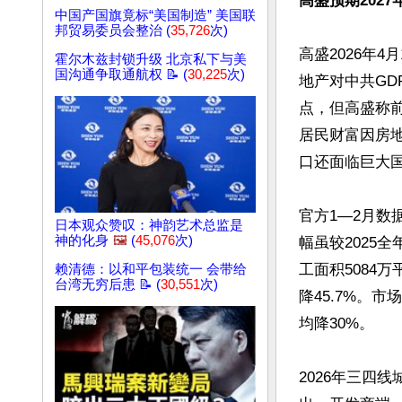
高盛预期202
中国产国旗竟标“美国制造” 美国联
邦贸易委员会整治 (
35,726
次)
高盛2026年
霍尔木兹封锁升级 北京私下与美
国沟通争取通航权 📝 (
30,225
次)
地产对中共GD
点，但高盛称
居民财富因房
口还面临巨大国
官方1—2月数
日本观众赞叹：神韵艺术总监是
神的化身
🖼️
(
45,076
次)
幅虽较2025全
工面积5084万
赖清德：以和平包装统一 会带给
台湾无穷后患 📝 (
30,551
次)
降45.7%。
均降30%。

2026年三四