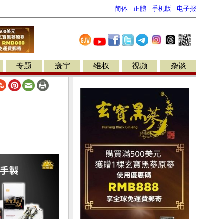
简体
-
正體
-
手机版
-
电子报
专题
寰宇
维权
视频
杂谈