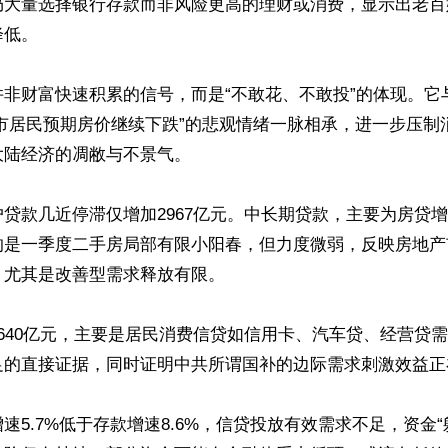
仍大量选择银行存款而非风险更高的理财或消费，显示出老百
低。

并非财富快速积累的信号，而是“不敢花、不敢投”的体现。它
城市居民预期房价继续下跌”的悲观情绪一脉相承，进一步压制
陆经济的凋敝与不景气。

贷款几近停滞仅增加2967亿元。中长期贷款，主要为房贷增加
的是一季度二手房局部有限小阳春，但力度微弱，反映房地产
尤其是改善型需求释放有限。

640亿元，主要是居民消费信贷如信用卡、汽车贷、经营贷
足的直接证据，同时证明中共所谓国补的边际需求刺激效益正在
速5.7%低于存款增速8.6%，信贷投放有效需求不足，资金“