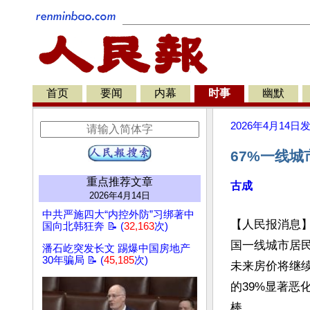
首页
要闻
内幕
时事
幽默
2026年4月14日
67%一线
重点推荐文章
古成
2026年4月14日
中共严施四大“内控外防”习绑著中
【人民报消息】
国向北韩狂奔 📝 (
32,163
次)
国一线城市居民
潘石屹突发长文 踢爆中国房地产
30年骗局 📝 (
45,185
次)
未来房价将继续
的39%显著恶
棒。
