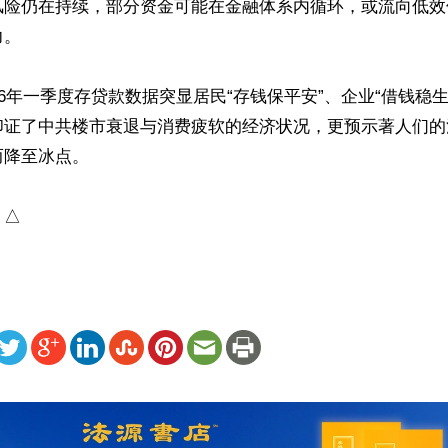
风险仍在持续，部分资金可能在金融体系内循环，或流向低效
。

26年一季度存贷款数据突显居民“存钱保平安”、企业“借钱稳
印证了中共楼市衰退与消费疲软的经济状况，更预示著人们的
降至冰点。

）△
ww.renminbao.com/rmb/articles/2026/4/14/94866.html