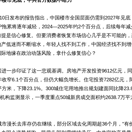
7年楼市见底，中共官方数据不给力
4月10日发布的报告指出，中国楼市全国层面仍需到2027年见
P拖累将逐年减轻，2024—2025年约2个百分点，后续每年减
前提是信心修复。但要消费者恢复市场信心几乎是不可能的，
地产低迷而不断缩水，年轻人找不到工作，中国经济找不到增
际地缘在政治动荡风险，拿什么修复信心？

据进一步印证了这一悲观基调。房地产开发投资9612亿元，同比
年收窄6.1个百分点，但仍大幅负增长。住宅投资7282亿元，降
平方米，下降23.1%。300城住宅用地推出规划建面同比降23
市场机构监测显示，一季度重点50城新房成交面积约2638.7万
线城市漫长去库存仍在继续，部分区域去化周期超36个月，“有