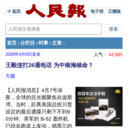
↺ 返回 
电子报
正體版
首页
分栏目
时事
文章
›
›
›
：
2026年4月9日
发表
人气：
44,995
王毅连打26通电话 为中南海续命？
方圆
【人民报消息】4月7号深
夜，全球的目光都聚焦在波斯
湾。当时，距离美国总统川普
设定的最后通牒只剩下不到9
0分钟。美军的 B-52 轰炸机
已经在跑道上发动，德黑兰的