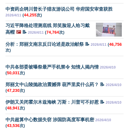
中资药企聘川普长子猎友游说公司 华府国安审查获胜
(
44,255
次)
2026/4/11
习近平降格处理测底线 郑笑脸迎人给习戴
高帽
🖼️
📝
(
74,764
次)
2026/4/11
分析：郑丽文南京反日论述是政治献祭 📝
(
46,756
2026/4/11
次)
中共各部委被曝祭最严手机禁令 知情人揭内情
2026/4/10
(
50,031
次)
郑丽文中山陵抛政治震撼弹 葫芦里卖什么药？ 📝
2026/4/10
(
47,230
次)
伊朗又关闭霍尔木兹海峡 万斯：川普可不好惹 📝
2026/4/10
(
48,941
次)
中共超算中心数据失窃 涉国防高度军事机密
2026/4/10
(
43,536
次)