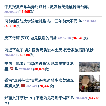
中共报复巴拿马弄巧成拙，激发拉美觉醒转向台湾。
(
45,565
次)
2026/4/10
习前往国防大学沿途封路 与十三年前大不同 📝
2026/4/10
(
48,818
次)
天下奇谭 (533) 做鬼以后的日常
(
34,948
次)
2026/4/10
习近平急了 境外国资局防资本变天 权贵家族后路被抄
(
49,080
次)
2026/4/10
中国土地出让市场国进民退 风险由韭菜承
担
🖼️
📝
(
68,078
次)
2026/4/10
香港“反共斗士”古思尧病逝 曾多次焚烧五
星旗入狱
🖼️
(
70,332
次)
2026/4/9
郑丽文拜祭孙中山 不忘为见习近平铺路 📝
(
43,748
2026/4/9
次)