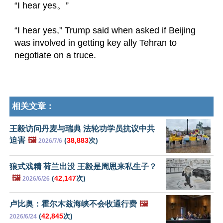
“I hear yes。”
“I hear yes,” Trump said when asked if Beijing 
was involved in getting key ally Tehran to 
negotiate on a truce.
相关文章：
王毅访问丹麦与瑞典 法轮功学员抗议中共
迫害
🖼️
(
38,883
次)
2026/7/6
狼式戏精 荷兰出没 王毅是周恩来私生子？
🖼️
(
42,147
次)
2026/6/26
卢比奥：霍尔木兹海峡不会收通行费
🖼️
(
42,845
次)
2026/6/24