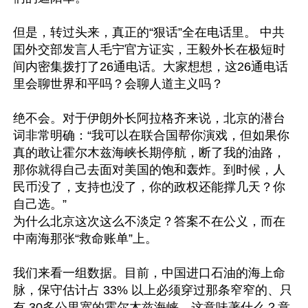
但是，转过头来，真正的“狠话”全在电话里。 中共
囯外交部发言人毛宁官方证实，王毅外长在极短时
间内密集拨打了26通电话。大家想想，这26通电话
里会聊世界和平吗？会聊人道主义吗？

绝不会。对于伊朗外长阿拉格齐来说，北京的潜台
词非常明确：“我可以在联合国帮你演戏，但如果你
真的敢让霍尔木兹海峡长期停航，断了我的油路，
那你就得自己去面对美国的饱和轰炸。到时候，人
民币没了，支持也没了，你的政权还能撑几天？你
自己选。”

为什么北京这次这么不淡定？答案不在公义，而在
中南海那张“救命账单”上。

我们来看一组数据。目前，中国进口石油的海上命
脉，保守估计占 33% 以上必须穿过那条窄窄的、只
有 30多公里宽的霍尔木兹海峡。这意味著什么？意