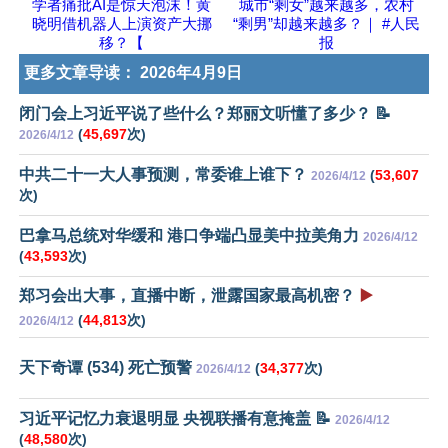
学者痛批AI是惊天泡沫！黄
城市“剩女”越来越多，农村
晓明借机器人上演资产大挪
“剩男”却越来越多？｜ #人民
移？【
报
更多文章导读：
2026年4月9日
闭门会上习近平说了些什么？郑丽文听懂了多少？ 📝
(
45,697
次)
2026/4/12
中共二十一大人事预测，常委谁上谁下？
(
53,607
2026/4/12
次)
巴拿马总统对华缓和 港口争端凸显美中拉美角力
2026/4/12
(
43,593
次)
郑习会出大事，直播中断，泄露国家最高机密？
▶️
(
44,813
次)
2026/4/12
天下奇谭 (534) 死亡预警
(
34,377
次)
2026/4/12
习近平记忆力衰退明显 央视联播有意掩盖 📝
2026/4/12
(
48,580
次)