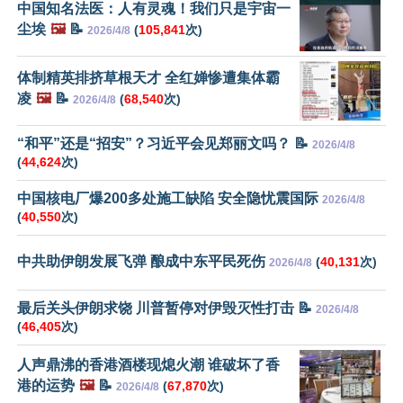
中国知名法医：人有灵魂！我们只是宇宙一
尘埃
🖼️
📝
(
105,841
次)
2026/4/8
体制精英排挤草根天才 全红婵惨遭集体霸
凌
🖼️
📝
(
68,540
次)
2026/4/8
“和平”还是“招安”？习近平会见郑丽文吗？ 📝
2026/4/8
(
44,624
次)
中国核电厂爆200多处施工缺陷 安全隐忧震国际
2026/4/8
(
40,550
次)
中共助伊朗发展飞弹 酿成中东平民死伤
(
40,131
次)
2026/4/8
最后关头伊朗求饶 川普暂停对伊毁灭性打击 📝
2026/4/8
(
46,405
次)
人声鼎沸的香港酒楼现熄火潮 谁破坏了香
港的运势
🖼️
📝
(
67,870
次)
2026/4/8