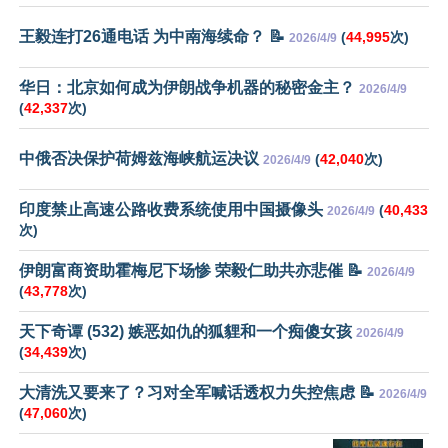
王毅连打26通电话 为中南海续命？ 📝
(
44,995
次)
2026/4/9
华日：北京如何成为伊朗战争机器的秘密金主？
2026/4/9
(
42,337
次)
中俄否决保护荷姆兹海峡航运决议
(
42,040
次)
2026/4/9
印度禁止高速公路收费系统使用中国摄像头
(
40,433
2026/4/9
次)
伊朗富商资助霍梅尼下场惨 荣毅仁助共亦悲催 📝
2026/4/9
(
43,778
次)
天下奇谭 (532) 嫉恶如仇的狐貍和一个痴傻女孩
2026/4/9
(
34,439
次)
大清洗又要来了？习对全军喊话透权力失控焦虑 📝
2026/4/9
(
47,060
次)