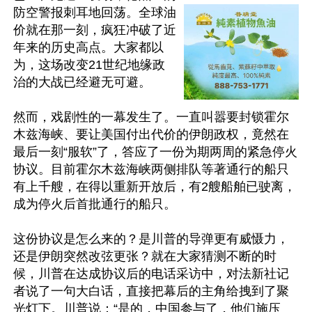
防空警报刺耳地回荡。全球油
价就在那一刻，疯狂冲破了近
年来的历史高点。大家都以
为，这场改变21世纪地缘政
治的大战已经避无可避。

然而，戏剧性的一幕发生了。一直叫嚣要封锁霍尔
木兹海峡、要让美国付出代价的伊朗政权，竟然在
最后一刻“服软”了，答应了一份为期两周的紧急停火
协议。目前霍尔木兹海峡两侧排队等著通行的船只
有上千艘，在得以重新开放后，有2艘船舶已驶离，
成为停火后首批通行的船只。

这份协议是怎么来的？是川普的导弹更有威慑力，
还是伊朗突然改弦更张？就在大家猜测不断的时
候，川普在达成协议后的电话采访中，对法新社记
者说了一句大白话，直接把幕后的主角给拽到了聚
光灯下。川普说：“是的，中国参与了，他们施压