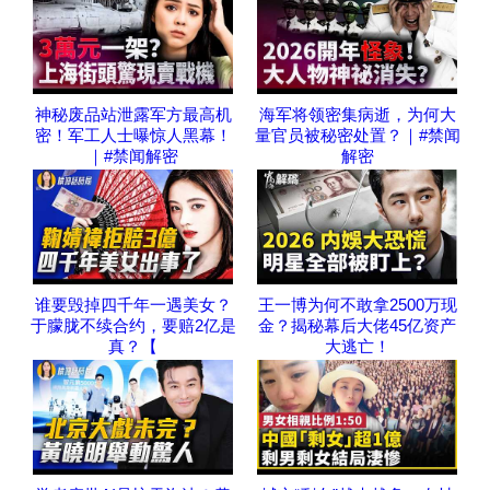
神秘废品站泄露军方最高机
海军将领密集病逝，为何大
密！军工人士曝惊人黑幕！
量官员被秘密处置？｜#禁闻
｜#禁闻解密
解密
谁要毁掉四千年一遇美女？
王一博为何不敢拿2500万现
于朦胧不续合约，要赔2亿是
金？揭秘幕后大佬45亿资产
真？【
大逃亡！