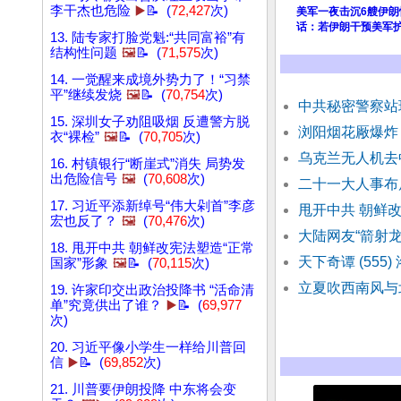
李干杰也危险
▶️
📝 (
72,427
次)
美军一夜击沉6艘伊朗
话：若伊朗干预美军
13. 陆专家打脸党魁:“共同富裕”有
结构性问题
🖼️
📝 (
71,575
次)
14. 一觉醒来成境外势力了！“习禁
平”继续发烧
🖼️
📝 (
70,754
次)
中共秘密警察站
15. 深圳女子劝阻吸烟 反遭警方脱
浏阳烟花厰爆炸
衣“裸检”
🖼️
📝 (
70,705
次)
乌克兰无人机去
16. 村镇银行“断崖式”消失 局势发
出危险信号
🖼️
(
70,608
次)
二十一大人事布
17. 习近平添新绰号“伟大剁首”李彦
甩开中共 朝鲜改
宏也反了？
🖼️
(
70,476
次)
大陆网友“箭射龙
18. 甩开中共 朝鲜改宪法塑造“正常
天下奇谭 (555
国家”形象
🖼️
📝 (
70,115
次)
立夏吹西南风与
19. 许家印交出政治投降书 “活命清
单”究竟供出了谁？
▶️
📝 (
69,977
次)
20. 习近平像小学生一样给川普回
信
▶️
📝 (
69,852
次)
21. 川普要伊朗投降 中东将会变