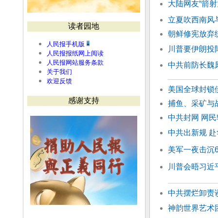
大陆网友“箭射
立夏吹西南风
读者园地
朝鲜修宪放弃
人民报手机版
川普要伊朗投
人民报报纸网上阅读
人民报网站服务条款
中共前防长魏
关于我们
欢迎反馈
美国全球封锁
感谢支持
捕鱼、采矿与
中共封网 网
中共出新规 赴
美军一夜击沉6
川普会晤习近
中共摆烂卸责
神韵世界艺术团