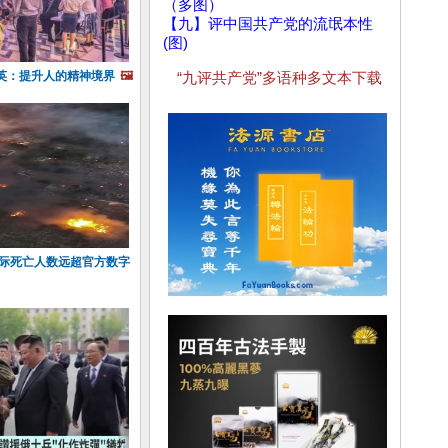
（多图）
【九】评中国共产党的流氓本性
(图)
英：提升人的精神境界
🖼️
“九评共产党”多语种多文本下载
实际死亡人数远超官方数字