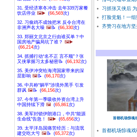
31. 受经济寒冬冲击 去年339万家餐
习抓张又侠后 
饮店停业
🖼️▶️
(
66,569
次)
打脸党魁！一组
32. 习偷鸡不成蚀把米 反令台湾在
齐赞习在地方坚
非洲声名大噪
🖼️
📝 (
66,330
次)
33. 郑丽文北京之行由谁买单？中
国房地产骗局坑了谁？
🖼️▶️
(
66,214
次)
34. 抓捕行动“名不正 言不顺”？张
又侠掌握习太多秘密📝 (
66,192
次)
35. 美伊冲突给海湾国家带来的深
层影响
🖼️
📝 (
66,170
次)
36. 中共称“躺平”涉境外黑手 引发
群讽
🖼️
📝 (
66,156
次)
37. 今年第一季吸收外资台湾上升
中国持续下滑
🖼️
(
65,861
次)
38. 美军封锁伊朗港口，中共“能源
首都机场惊魂
生命线”告急！
🖼️▶️
(
65,656
次)
39. 太平洋岛国痛苦经历：与流氓
首都机场惊魂戏
建交吃大亏
🖼️
📝 (
65,372
次)