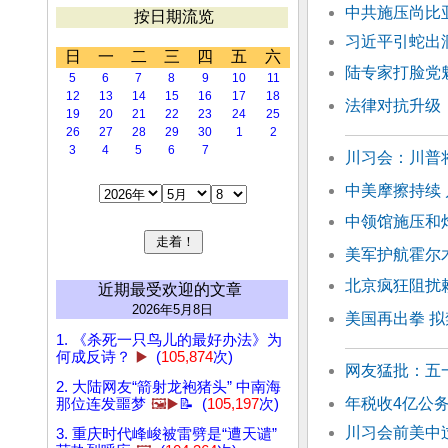
中共施压尚比
按日期流览
习近平引蛇出
日
一
二
三
四
五
六
陆专家打脸党魁
5
6
7
8
9
10
11
12
13
14
15
16
17
18
法律对抗升级
19
20
21
22
23
24
25
26
27
28
29
30
1
2
3
4
5
6
7
川习会：川普
中美摩擦持续
中领馆施压和
美军护航霍尔
北京疯狂阻扰
近期最受欢迎的文章
2026年5月8日
美国再出拳 
1. 《杀死一只鸟儿的最好办法》为
何成反诗？
▶️
(
105,874
次)
网友猛批：五
2. 大陆网友“箭射龙袍猪头” 中南海
年税收4亿公
那位连发噩梦
🖼️▶️
📝 (
105,197
次)
川习会前美中
3. 重庆时代峰峻被雷劈是“遭天谴”