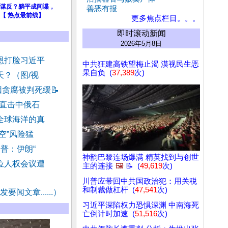
谋反？躺平成间谍，
善恶有报
【 热点最前线】
更多焦点栏目。。。
即时滚动新闻
2026年5月8日
恩打脸习近平
中共狂建高铁望梅止渴 漠视民生恶
果自负 (
37,389
次)
天？（图/视
因贪腐被判死缓
📝
”直击中俄石
全球海洋的真
空”风险猛
普：伊朗“
神韵巴黎连场爆满 精英找到与创世
位人权会议遭
主的连接
🖼️
📝 (
49,619
次)
川普应带回中共国政治犯：用关税
和制裁做杠杆 (
47,541
次)
要闻文章......）
习近平深陷权力恐惧深渊 中南海死
亡倒计时加速 (
51,516
次)