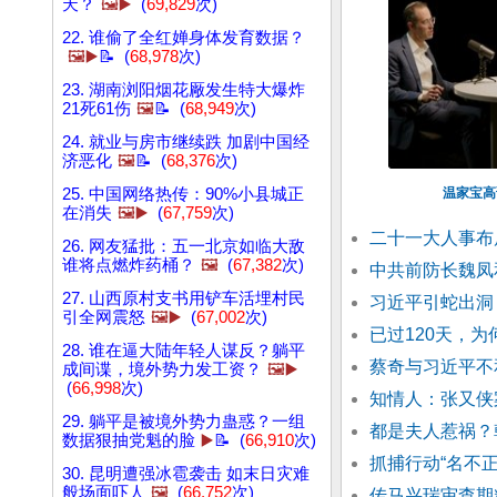
天？
🖼️▶️
(
69,829
次)
22. 谁偷了全红婵身体发育数据？
🖼️▶️
📝 (
68,978
次)
23. 湖南浏阳烟花厰发生特大爆炸
21死61伤
🖼️
📝 (
68,949
次)
24. 就业与房市继续跌 加剧中国经
济恶化
🖼️
📝 (
68,376
次)
25. 中国网络热传：90%小县城正
温家宝高
在消失
🖼️▶️
(
67,759
次)
二十一大人事布
26. 网友猛批：五一北京如临大敌
谁将点燃炸药桶？
🖼️
(
67,382
次)
中共前防长魏凤
27. 山西原村支书用铲车活埋村民
习近平引蛇出洞
引全网震怒
🖼️▶️
(
67,002
次)
已过120天，
28. 谁在逼大陆年轻人谋反？躺平
蔡奇与习近平不
成间谍，境外势力发工资？
🖼️▶️
(
66,998
次)
知情人：张又侠
29. 躺平是被境外势力蛊惑？一组
都是夫人惹祸？
数据狠抽党魁的脸
▶️
📝 (
66,910
次)
抓捕行动“名不正
30. 昆明遭强冰雹袭击 如末日灾难
般场面吓人
🖼️
(
66,752
次)
传马兴瑞审查期