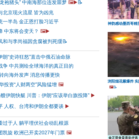
龙袍猪头” 中南海那位连发噩梦
🖼️▶️
📝
与北京现火流星 皆为凶兆
统一半岛 金正恩打脸习近平
神韵感动墨西哥精
降 中东将会变天？
🖼️▶️
凤和与李尚福因贪腐被判死缓
📝
伊朗“史诗狂怒”直击中俄石油命脉
战争 中共测绘全球海洋的真正目的
民转向海外发声 消息传播更快
浏阳烟花厰爆炸 
华投资“人财两空”风险猛增
🖼️
🖼️
📝
艘伊朗快艇 川普：伊朗“应该举白旗投降”
▶️
平 人权、台湾和伊朗全都要谈
▶️
诿过于人 躺平埋伏社会动乱根源
凯旋 欧洲已开卖2027年门票
🖼️