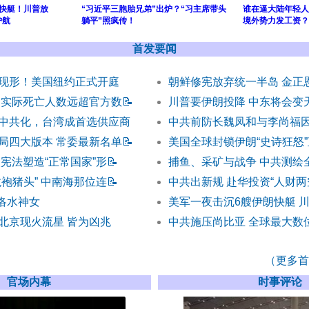
快艇！川普放
“习近平三胞胎兄弟”出炉？“习主席带头
谁在逼大陆年轻人
护航
躺平”照疯传！
境外势力发工资？
首发要闻
现形！美国纽约正式开庭
朝鲜修宪放弃统一半岛 金正
 实际死亡人数远超官方数
📝
川普要伊朗投降 中东将会变
中共化，台湾成首选供应商
中共前防长魏凤和与李尚福
局四大版本 常委最新名单
📝
美国全球封锁伊朗“史诗狂怒
宪法塑造“正常国家”形
📝
捕鱼、采矿与战争 中共测绘
袍猪头” 中南海那位连
📝
中共出新规 赴华投资“人财两
) 洛水神女
美军一夜击沉6艘伊朗快艇 川
北京现火流星 皆为凶兆
中共施压尚比亚 全球最大数
（更多首发
官场内幕
时事评论