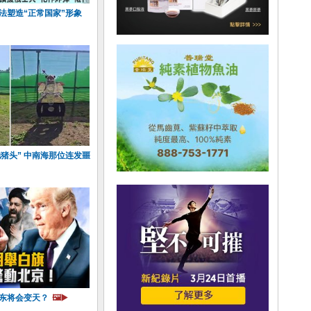
法塑造“正常国家”形象
猪头” 中南海那位连发噩
中东将会变天？
🖼️▶️