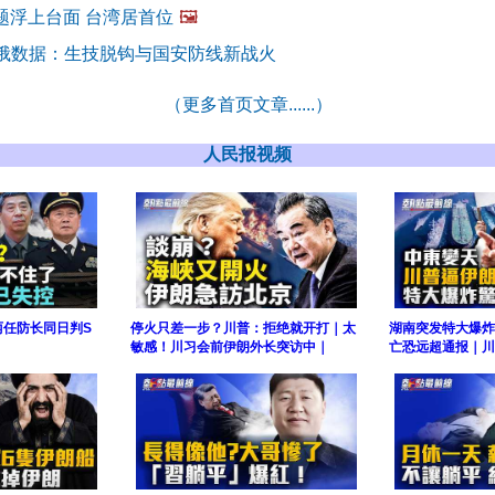
题浮上台面 台湾居首位
🖼️
中俄数据：生技脱钩与国安防线新战火
（更多首页文章......）
人民报视频
两任防长同日判S
停火只差一步？川普：拒绝就开打｜太
湖南突发特大爆炸
敏感！川习会前伊朗外长突访中｜
亡恐远超通报｜川