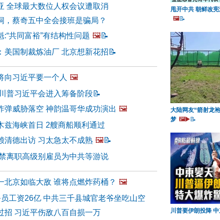
亚 全球最大数位人权会议遭取消
甩开中共 朝鲜改宪
🖼️
📝
洞，蔡奇五中全会接班是骗局？
:“共同富裕”有结构性问题
🖼️
📝
：美国制裁炼油厂 北京想新花招
📝
将向习近平要一个人
🖼️
 川普习近平会进入筹备阶段
📝
炸弹威胁落空 神韵温哥华成功演出
🖼️
大陆网友“箭射龙袍
梦
🖼️▶️
📝
木兹海峡首日 2艘商船顺利通过
赖清德出访 习太急太不成熟
🖼️
📝
拟禁离职高级别雇员为中共等游说
一北京如临大敌 谁将点燃炸药桶？
🖼️
务员工资26亿 中共三千县城官老爷坐吃山空
川普要伊朗投降 
过招 习近平伤敌八百自损一万