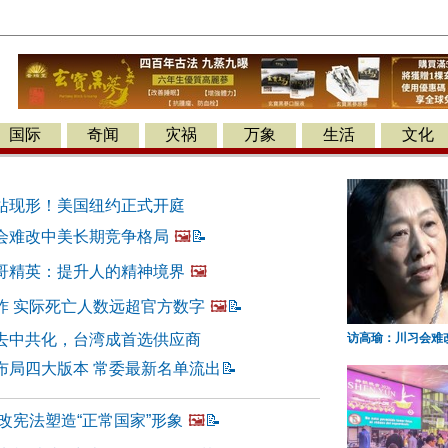
国际
奇闻
灾祸
万象
生活
文化
站现形！美国纽约正式开庭
会难改中美长期竞争格局
🖼️
📝
哥精英：提升人的精神境界
🖼️
炸 实际死亡人数远超官方数字
🖼️
📝
去中共化，台湾成首选供应商
访高瑜：川习会难
布局四大版本 常委最新名单流出
📝
改宪法塑造“正常国家”形象
🖼️
📝