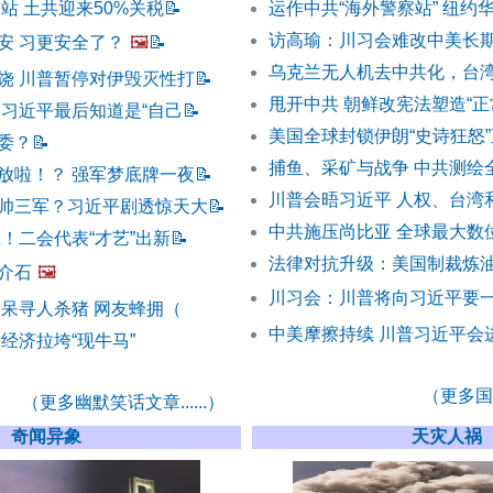
站 土共迎来50%关税
📝
运作中共“海外警察站” 纽约
访高瑜：川习会难改中美长
安 习更安全了？
🖼️
📝
乌克兰无人机去中共化，台
饶 川普暂停对伊毁灭性打
📝
甩开中共 朝鲜改宪法塑造“正
 习近平最后知道是“自己
📝
美国全球封锁伊朗“史诗狂怒
委？
📝
捕鱼、采矿与战争 中共测绘
放啦！？ 强军梦底牌一夜
📝
川普会晤习近平 人权、台湾
帅三军？习近平剧透惊天大
📝
中共施压尚比亚 全球最大数
！二会代表“才艺”出新
📝
法律对抗升级：美国制裁炼油
介石
🖼️
川习会：川普将向习近平要
呆呆寻人杀猪 网友蜂拥（
中美摩擦持续 川普习近平会
经济拉垮“现牛马”
（更多国际
（更多幽默笑话文章......）
奇闻异象
天灾人祸