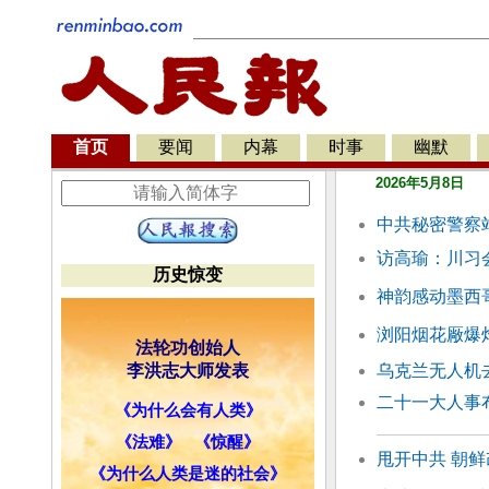
首页
要闻
内幕
时事
幽默
2026年5月8日
中共秘密警察
访高瑜：川习
历史惊变
神韵感动墨西
浏阳烟花厰爆
法轮功创始人
李洪志大师发表
乌克兰无人机
二十一大人事
《为什么会有人类》
《法难》
《惊醒》
甩开中共 朝鲜
《为什么人类是迷的社会》