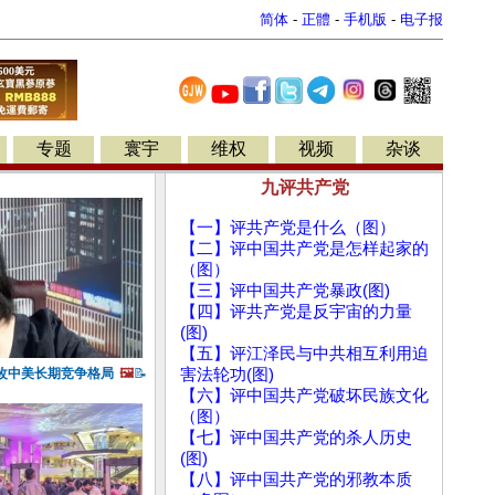
简体
-
正體
-
手机版
-
电子报
专题
寰宇
维权
视频
杂谈
九评共产党
【一】评共产党是什么（图）
【二】评中国共产党是怎样起家的
（图）
【三】评中国共产党暴政(图)
【四】评共产党是反宇宙的力量
(图)
【五】评江泽民与中共相互利用迫
改中美长期竞争格局
🖼️
📝
害法轮功(图)
【六】评中国共产党破坏民族文化
（图）
【七】评中国共产党的杀人历史
(图)
【八】评中国共产党的邪教本质