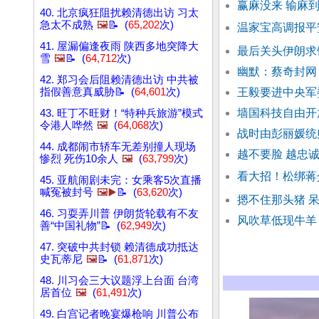
赢麻没来 输麻到
40. 北京疯狂阻扰赖清德出访 习太
急太不成熟
🖼️
📝 (
65,202
次)
温家宝高调报平
41. 屋漏偏逢夜雨 陕西多地突降大
最后关头伊朗求
雪
🖼️
📝 (
64,712
次)
幽默：蔡奇封网
42. 郑习会后阻赖清德出访 中共被
指假善意真威胁📝 (
64,601
次)
王毅要进中央军
墙国科技自由开
43. 旺丁不旺财！“特种兵旅游”模式
令港人哗然
🖼️
(
64,068
次)
战时由彭丽媛统
44. 成都闹市轿车无差别撞人现场
越不要脸 越忠诚
惨烈 死伤10余人
🖼️
(
63,799
次)
看大招！松绑蒋
45. 亚航闹剧未完：女乘客5次直播
喊冤被封号
🖼️▶️
📝 (
63,620
次)
摁不住那头猪 
46. 习耍弄川普 伊朗货轮载有不友
风吹草低现牛羊 
善“中国礼物”📝 (
62,949
次)
47. 突破中共封锁 赖清德成功抵达
史瓦蒂尼
🖼️
📝 (
61,871
次)
48. 川习会三大议题浮上台面 台湾
居首位
🖼️
(
61,491
次)
49. 白宫记者晚宴爆枪响 川普公布