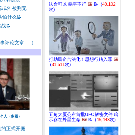
认命可以 躺平不行
🖼️
📝 (
49,102
罪名 被判无
次)
共怕什么
📝
挑战
📝
评论文章......）
打劫民企合法化！思想行贿入罪
🖼️
(
31,511
次)
五角大厦公布首批UFO解密文件 暗
个人（多图）
示存在外星生命
🖼️
📝 (
45,443
次)
纽约正式开庭