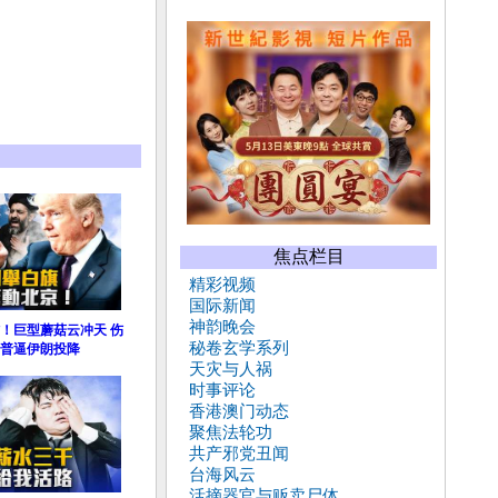
焦点栏目
精彩视频
国际新闻
神韵晚会
！巨型蘑菇云冲天 伤
秘卷玄学系列
普逼伊朗投降
天灾与人祸
时事评论
香港澳门动态
聚焦法轮功
共产邪党丑闻
台海风云
活摘器官与贩卖尸体