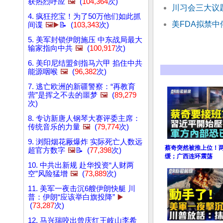
获热烈呼应
🖼️
(
104,364
次)
川习会三大议
4. 疯狂挖宝！为了50万他们如此抓
美FDA拟禁
间谍
🖼️▶️
📝 (
103,343
次)
5. 美军封锁伊朗施压 中东战局最大
输家指向中共
🖼️
(
100,917
次)
6. 美印尼结盟剑指马六甲 掐住中共
能源咽喉
🖼️
(
96,382
次)
7. 逃亡欧洲的新疆警察：“再教育
营”是挥之不去的噩梦
🖼️
(
89,279
次)
8. 专访新唐人钢琴大赛评委主席：
传统音乐的力量
🖼️
(
79,774
次)
9. 浏阳烟花厰爆炸 实际死亡人数远
蔡奇突然被推上位！
超官方数字
🖼️
📝 (
77,398
次)
缓；广西连环震荡
10. 中共出新规 赴华投资“人财两
空”风险猛增
🖼️
(
73,889
次)
11. 美军一夜击沉6艘伊朗快艇 川
普：伊朗“应该举白旗投降”
▶️
(
73,287
次)
12. 马兴瑞咬出曾庆红王岐山李希