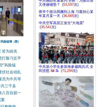
中共俩防长遭重判 分析：为推出张
又侠做铺垫？ (
53,597
次)
将半个政治局搬到上海 习最担心某
年某月某一天 (
36,665
次)
中共空军高层正发生“大地震”
(
35,541
次)
”风险猛增（图）
 皆为凶兆
恩打脸习近平
空”风险猛
中共派小学生参加海参崴阅兵式 全
民愤怒
🖼️
📝 (
71,294
次)
埋伏社会动乱
雇员为中共等
中共三千县
敌八百自损一
冤案
期只剩极致