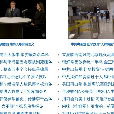
调露面 知情人爆背后含义
中共出新规 赴华投资“人财两空
局四大版本 常委最新名单
📝
立夏吹西南风与北京现火流星
和与李尚福因贪腐被判死缓
📝
朝鲜修宪放弃统一半岛 金正
，蔡奇五中全会接班是骗局
中共出新规 赴华投资“人财两
为何习近平还动不了张又侠
📝
中共摆烂卸责诿过于人 躺平
和？经济学人放风蔡奇权力
📝
美国再出拳 拟禁离职高级别
案进入收尾 7月将发布处
📝
年税收4亿公务员工资26亿 
韩俊异常被免，传涉李干杰
📝
川习会前美中过招 习近平伤
 言不顺”？张又侠掌握
📝
闲聊《推背图》引发的一桩
精神崩溃 被暗中做掉
📝
160万亿财富蒸发后 五一假