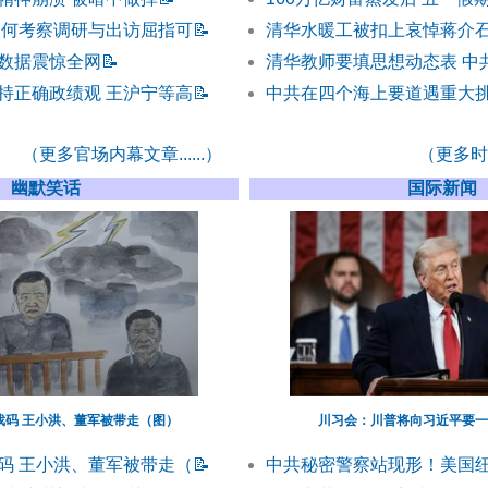
为何考察调研与出访屈指可
📝
清华水暖工被扣上哀悼蒋介石
数据震惊全网
📝
清华教师要填思想动态表 中
持正确政绩观 王沪宁等高
📝
中共在四个海上要道遇重大
（更多官场内幕文章......）
（更多时事
幽默笑话
国际新闻
戏码 王小洪、董军被带走（图）
川习会：川普将向习近平要一
码 王小洪、董军被带走（
📝
中共秘密警察站现形！美国