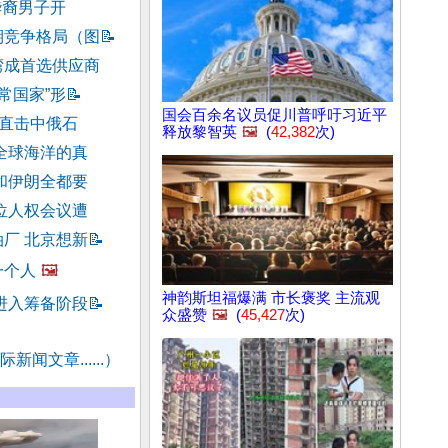
华裔男子开
期竞争格局（图
📝
湾成首选供应商
常国家”形
📝
国会百余名议员促川普呼吁习近平
”直击中俄石
释放黎智英
🖼️
(
42,382
次)
全球海洋的真
和伊朗全都要
位人权会议遭
厂 北京想新
📝
一个人
🖼️
神韵斯坦福爆满 市长褒奖 主流观
进入筹备阶段
📝
众盛赞
🖼️
(
45,427
次)
新闻文章......）