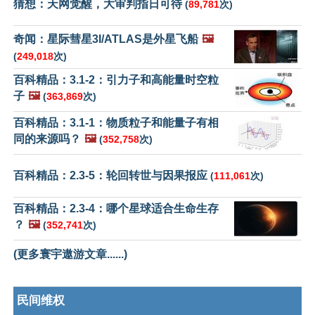
猜想：天网觉醒，大审判指日可待
(
89,781
次)
奇闻：星际彗星3I/ATLAS是外星飞船
🖼️
(
249,018
次)
百科精品：3.1-2：引力子和高能量时空粒
子
🖼️
(
363,869
次)
百科精品：3.1-1：物质粒子和能量子有相
同的来源吗？
🖼️
(
352,758
次)
百科精品：2.3-5：轮回转世与因果报应
(
111,061
次)
百科精品：2.3-4：哪个星球适合生命生存
？
🖼️
(
352,741
次)
(更多寰宇遨游文章......)
民间维权