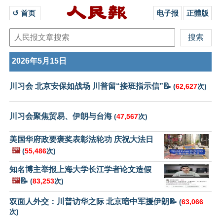
↺ 首页 
电子报
正體版
2026年5月15日
川习会 北京安保如战场 川普留“接班指示信”📝
(
62,627
次)
川习会聚焦贸易、伊朗与台海
(
47,567
次)
美国华府政要褒奖表彰法轮功 庆祝大法日
🖼️
(
55,486
次)
知名博主举报上海大学长江学者论文造假
🖼️
📝
(
83,253
次)
双面人外交：川普访华之际 北京暗中军援伊朗📝
(
63,066
次)