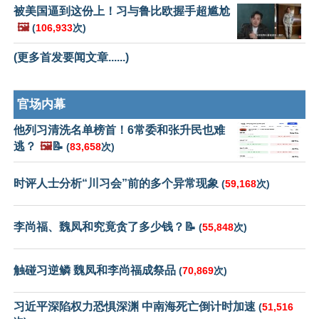
被美国逼到这份上！习与鲁比欧握手超尴尬
🖼️
(
106,933
次)
(更多首发要闻文章......)
官场内幕
他列习清洗名单榜首！6常委和张升民也难
逃？
🖼️
📝
(
83,658
次)
时评人士分析“川习会”前的多个异常现象
(
59,168
次)
李尚福、魏凤和究竟贪了多少钱？📝
(
55,848
次)
触碰习逆鳞 魏凤和李尚福成祭品
(
70,869
次)
习近平深陷权力恐惧深渊 中南海死亡倒计时加速
(
51,516