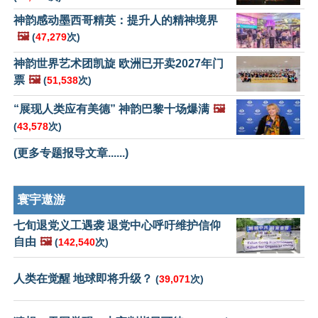
神韵感动墨西哥精英：提升人的精神境界
🖼️
(
47,279
次)
神韵世界艺术团凯旋 欧洲已开卖2027年门
票
🖼️
(
51,538
次)
“展现人类应有美德” 神韵巴黎十场爆满
🖼️
(
43,578
次)
(更多专题报导文章......)
寰宇遨游
七旬退党义工遇袭 退党中心呼吁维护信仰
自由
🖼️
(
142,540
次)
人类在觉醒 地球即将升级？
(
39,071
次)