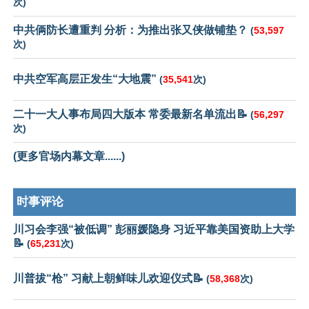
次)
中共俩防长遭重判 分析：为推出张又侠做铺垫？
(
53,597
次)
中共空军高层正发生“大地震”
(
35,541
次)
二十一大人事布局四大版本 常委最新名单流出📝
(
56,297
次)
(更多官场内幕文章......)
时事评论
川习会李强“被低调” 彭丽媛隐身 习近平靠美国资助上大学
📝
(
65,231
次)
川普拔“枪” 习献上朝鲜味儿欢迎仪式📝
(
58,368
次)