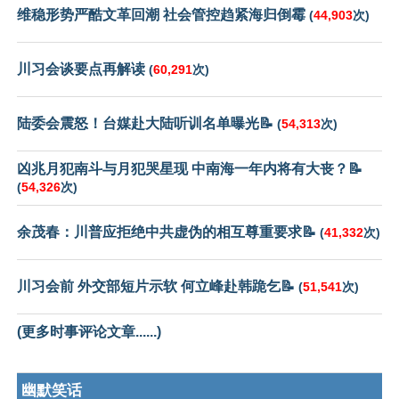
维稳形势严酷文革回潮 社会管控趋紧海归倒霉
(
44,903
次)
川习会谈要点再解读
(
60,291
次)
陆委会震怒！台媒赴大陆听训名单曝光📝
(
54,313
次)
凶兆月犯南斗与月犯哭星现 中南海一年内将有大丧？📝
(
54,326
次)
余茂春：川普应拒绝中共虚伪的相互尊重要求📝
(
41,332
次)
川习会前 外交部短片示软 何立峰赴韩跪乞📝
(
51,541
次)
(更多时事评论文章......)
幽默笑话