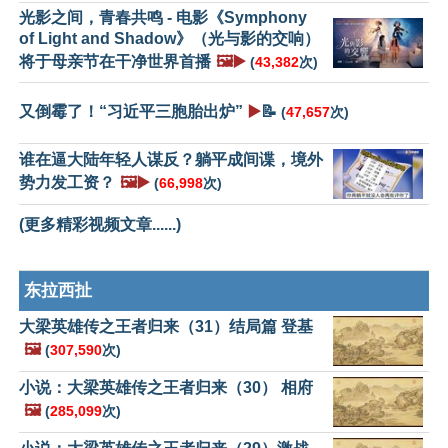
光影之间，青春共鸣 - 电影《Symphony
of Light and Shadow》（光与影的交响）
将于母亲节在干净世界首播
🖼️▶️
(
43,382
次)
又倒霉了！“习近平三胞胎出炉”
▶️
📝
(
47,657
次)
谁在逼大陆年轻人谋反？躺平成间谍，境外
势力发工资？
🖼️▶️
(
66,998
次)
(更多精彩视频文章......)
东拉西扯
大梁英雄传之王者归来（31）结局篇 登基
🖼️
(
307,590
次)
小说：大梁英雄传之王者归来（30） 相府
🖼️
(
285,099
次)