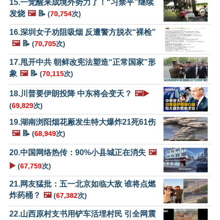
15.一觉醒来成境外势力了！“习禁平”继续
发烧
🖼️
📝
(
70,754
次)
16.深圳女子劝阻吸烟 反遭警方脱衣“裸检”
🖼️
📝
(
70,705
次)
17.甩开中共 朝鲜改宪法塑造“正常国家”形
象
🖼️
📝
(
70,115
次)
18.川普要伊朗投降 中东将会变天？
🖼️▶️
(
69,829
次)
19.湖南浏阳烟花厰发生特大爆炸21死61伤
🖼️
📝
(
68,949
次)
20.中国网络热传：90%小县城正在消失
🖼️
▶️
(
67,759
次)
21.网友猛批：五一北京如临大敌 谁将点燃
炸药桶？
🖼️
(
67,382
次)
22.山西原村支书用铲车活埋村民 引全网震