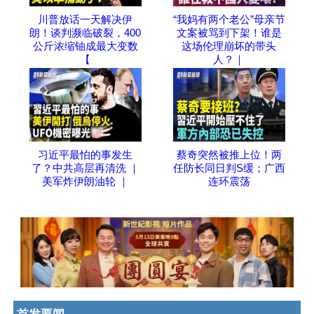
川普放话一天解决伊
“我妈有两个老公”母亲节
朗！谈判濒临破裂，400
文案被骂到下架！谁是
公斤浓缩铀成最大变数
这场伦理崩坏的带头
【
人？｜
习近平最怕的事发生
蔡奇突然被推上位！两
了？中共高层再清洗 ｜
任防长同日判S缓；广西
美军炸伊朗油轮 ｜
连环震荡