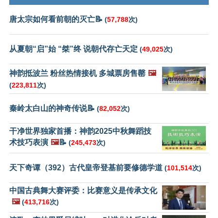
唐太宗如何看前朝的灭亡📝
(
57,788
次)
从夏朝“启”始 “桀”终 说朝代存亡天定
(
49,025
次)
神韵抵波兰 粉丝热情接机 多城票房售罄
🖼️
(
223,811
次)
秦岭太白山的神奇传说📝
(
82,052
次)
干净世界独家首播：神韵2025中秋舞蹈技
术技巧表演
🖼️
📝
(
245,473
次)
天下奇谭（392）古代皇帝登基前要修德学道
(
101,514
次)
中国古典舞大赛评委：比赛意义是传承文化
🖼️
(
413,716
次)