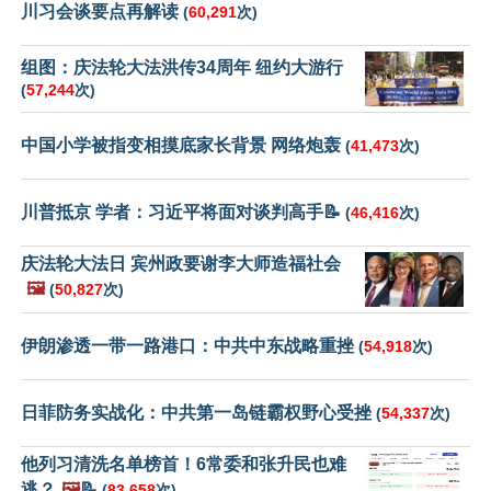
川习会谈要点再解读
(
60,291
次)
组图：庆法轮大法洪传34周年 纽约大游行
(
57,244
次)
中国小学被指变相摸底家长背景 网络炮轰
(
41,473
次)
川普抵京 学者：习近平将面对谈判高手📝
(
46,416
次)
庆法轮大法日 宾州政要谢李大师造福社会
🖼️
(
50,827
次)
伊朗渗透一带一路港口：中共中东战略重挫
(
54,918
次)
日菲防务实战化：中共第一岛链霸权野心受挫
(
54,337
次)
他列习清洗名单榜首！6常委和张升民也难
逃？
🖼️
📝
(
83,658
次)