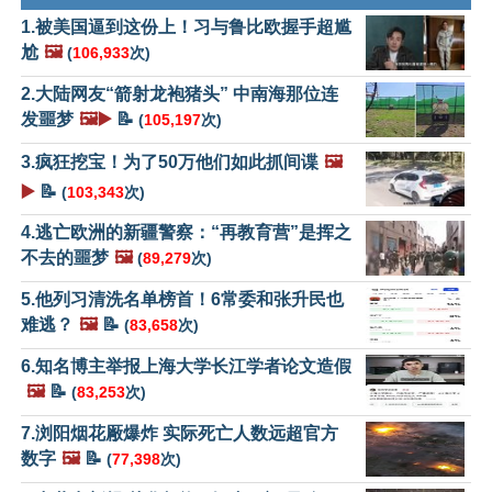
1.被美国逼到这份上！习与鲁比欧握手超尴
尬
🖼️
(
106,933
次)
2.大陆网友“箭射龙袍猪头” 中南海那位连
发噩梦
🖼️▶️
📝
(
105,197
次)
3.疯狂挖宝！为了50万他们如此抓间谍
🖼️
▶️
📝
(
103,343
次)
4.逃亡欧洲的新疆警察：“再教育营”是挥之
不去的噩梦
🖼️
(
89,279
次)
5.他列习清洗名单榜首！6常委和张升民也
难逃？
🖼️
📝
(
83,658
次)
6.知名博主举报上海大学长江学者论文造假
🖼️
📝
(
83,253
次)
7.浏阳烟花厰爆炸 实际死亡人数远超官方
数字
🖼️
📝
(
77,398
次)