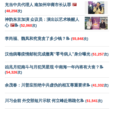
充当中共代理人 南加州华裔市长认罪
🖼️
(
48,258
次)
神韵东京加演 众议员：演出以艺术唤醒人
心
🖼️
📝
(
52,060
次)
李尚福、魏凤和究竟贪了多少钱？📝
(
55,848
次)
汉他病毒疫情邮轮完成撤离“零号病人”身分曝光
(
51,257
次)
凶兆月犯南斗与月犯哭星现 中南海一年内将有大丧？📝
(
54,326
次)
余茂春：川普应拒绝中共虚伪的相互尊重要求📝
(
41,332
次)
川习会前 外交部短片示软 何立峰赴韩跪乞📝
(
51,541
次)