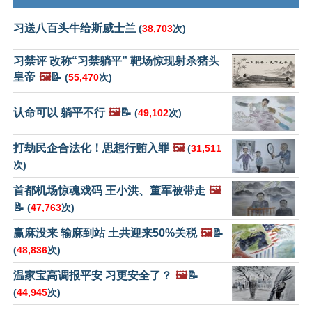
习送八百头牛给斯威士兰
(
38,703
次)
习禁评 改称“习禁躺平” 靶场惊现射杀猪头
皇帝
🖼️
📝
(
55,470
次)
认命可以 躺平不行
🖼️
📝
(
49,102
次)
打劫民企合法化！思想行贿入罪
🖼️
(
31,511
次)
首都机场惊魂戏码 王小洪、董军被带走
🖼️
📝
(
47,763
次)
赢麻没来 输麻到站 土共迎来50%关税
🖼️
📝
(
48,836
次)
温家宝高调报平安 习更安全了？
🖼️
📝
(
44,945
次)