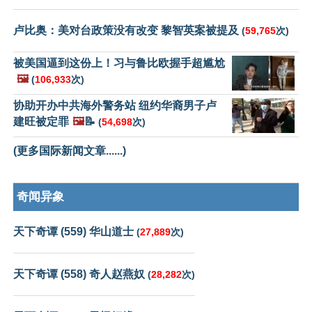
卢比奥：美对台政策没有改变 黎智英案被提及
(
59,765
次)
被美国逼到这份上！习与鲁比欧握手超尴尬
🖼️
(
106,933
次)
协助开办中共海外警务站 纽约华裔男子卢
建旺被定罪
🖼️
📝
(
54,698
次)
(更多国际新闻文章......)
奇闻异象
天下奇谭 (559) 华山道士
(
27,889
次)
天下奇谭 (558) 奇人赵燕奴
(
28,282
次)