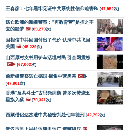
王春彦：七年黑牢见证中共系统性信仰迫害📝
(
47,952
次)
逃亡欧洲的新疆警察：“再教育营”是挥之不
去的噩梦
🖼️
(
89,279
次)
因相信中共回国付出了代价 认清中共飞回
美国
🖼️
(
45,229
次)
山西原村支书用铲车活埋村民 引全网震怒
🖼️▶️
(
67,002
次)
前新疆警察逃亡德国 揭集中营黑幕
🖼️
📝
(
47,801
次)
香港“反共斗士”古思尧病逝 曾多次焚烧五
星旗入狱
🖼️
(
70,341
次)
西藏僧侣达杰遭中共秘密判处七年徒刑
(
42,792
次)
武汉市民上街抗议建电池厂 遭警镇压
🖼️