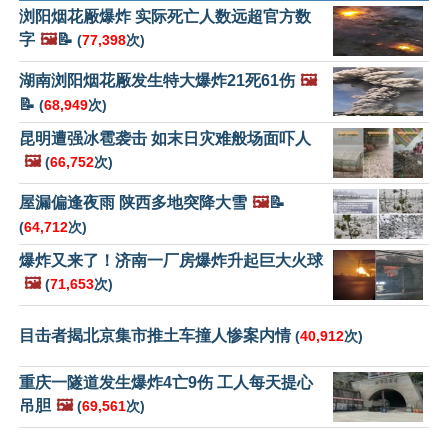
浏阳烟花厰爆炸 实际死亡人数远超官方数
字
🖼️
📝
(
77,398
次)
湖南浏阳烟花厰发生特大爆炸21死61伤
🖼️
📝
(
68,949
次)
昆明遭强冰雹袭击 如末日灾难般场面吓人
🖼️
(
66,752
次)
屋漏偏逢夜雨 陕西多地突降大雪
🖼️
📝
(
64,712
次)
爆炸又来了！济南一厂房爆炸升起巨大火球
🖼️
(
71,653
次)
目击者揭北京集市推土车撞人惨案内情
(
40,912
次)
重庆一隧道发生爆炸4亡9伤 工人每天提心
吊胆
🖼️
(
69,561
次)