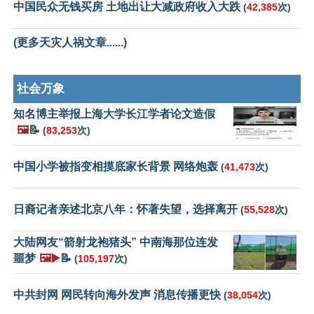
中国民众无钱买房 土地出让大减政府收入大跌
(
42,385
次)
(更多天灾人祸文章......)
社会万象
知名博主举报上海大学长江学者论文造假
🖼️
📝
(
83,253
次)
中国小学被指变相摸底家长背景 网络炮轰
(
41,473
次)
日裔记者亲述北京八年：怀著失望，选择离开
(
55,528
次)
大陆网友“箭射龙袍猪头” 中南海那位连发
噩梦
🖼️▶️
📝
(
105,197
次)
中共封网 网民转向海外发声 消息传播更快
(
38,054
次)