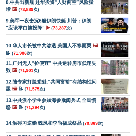
8.中共出新规 赴华投资“人财两空”风险猛
增
🖼️
(
73,889
次)
9.美军一夜击沉6艘伊朗快艇 川普：伊朗
“应该举白旗投降”
▶️
(
73,287
次)
10.华人市长被中共渗透 美国人不寒而栗
🖼️
📝
(
71,986
次)
11.广州无人“捡便宜” 中共逆转房市低迷失
败
🖼️
(
71,901
次)
12.陆专家打脸党魁:“共同富裕”有结构性问
题
🖼️
📝
(
71,575
次)
13.中共派小学生参加海参崴阅兵式 全民愤
怒
🖼️
📝
(
71,294
次)
14.触碰习逆鳞 魏凤和李尚福成祭品
(
70,869
次)