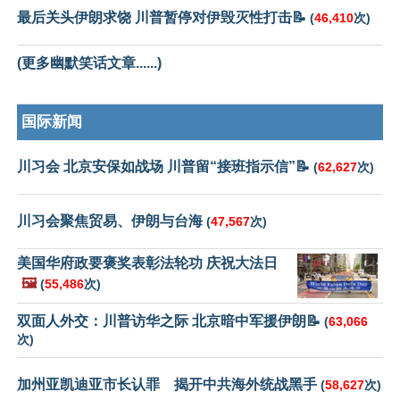
最后关头伊朗求饶 川普暂停对伊毁灭性打击📝
(
46,410
次)
(更多幽默笑话文章......)
国际新闻
川习会 北京安保如战场 川普留“接班指示信”📝
(
62,627
次)
川习会聚焦贸易、伊朗与台海
(
47,567
次)
美国华府政要褒奖表彰法轮功 庆祝大法日
🖼️
(
55,486
次)
双面人外交：川普访华之际 北京暗中军援伊朗📝
(
63,066
次)
加州亚凯迪亚市长认罪 揭开中共海外统战黑手
(
58,627
次)