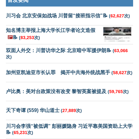
首发要闻
川习会 北京安保如战场 川普留“接班指示信”📝
(
62,627
次)
知名博主举报上海大学长江学者论文造假
🖼️
📝
(
83,253
次)
双面人外交：川普访华之际 北京暗中军援伊朗📝
(
63,066
次)
加州亚凯迪亚市长认罪 揭开中共海外统战黑手
(
58,627
次)
卢比奥：美对台政策没有改变 黎智英案被提及
(
59,765
次)
天下奇谭 (559) 华山道士
(
27,889
次)
川习会李强“被低调” 彭丽媛隐身 习近平靠美国资助上大学
📝
(
65,231
次)