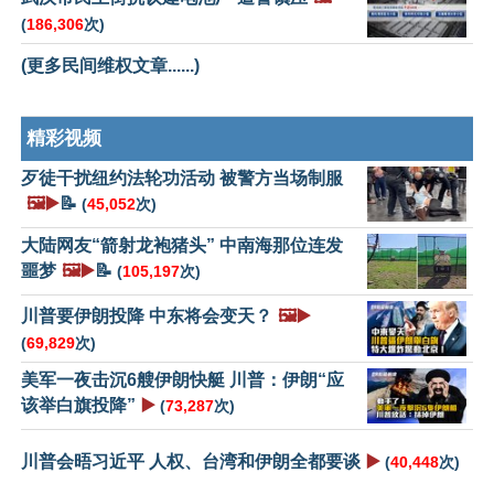
(
186,306
次)
(更多民间维权文章......)
精彩视频
歹徒干扰纽约法轮功活动 被警方当场制服
🖼️▶️
📝
(
45,052
次)
大陆网友“箭射龙袍猪头” 中南海那位连发
噩梦
🖼️▶️
📝
(
105,197
次)
川普要伊朗投降 中东将会变天？
🖼️▶️
(
69,829
次)
美军一夜击沉6艘伊朗快艇 川普：伊朗“应
该举白旗投降”
▶️
(
73,287
次)
川普会晤习近平 人权、台湾和伊朗全都要谈
▶️
(
40,448
次)