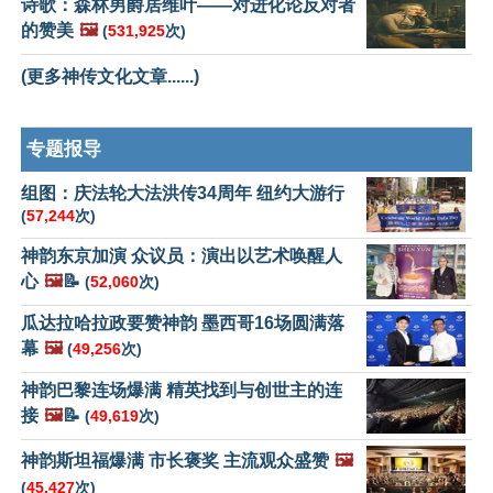
诗歌：森林男爵居维叶——对进化论反对者
的赞美
🖼️
(
531,925
次)
(更多神传文化文章......)
专题报导
组图：庆法轮大法洪传34周年 纽约大游行
(
57,244
次)
神韵东京加演 众议员：演出以艺术唤醒人
心
🖼️
📝
(
52,060
次)
瓜达拉哈拉政要赞神韵 墨西哥16场圆满落
幕
🖼️
(
49,256
次)
神韵巴黎连场爆满 精英找到与创世主的连
接
🖼️
📝
(
49,619
次)
神韵斯坦福爆满 市长褒奖 主流观众盛赞
🖼️
(
45,427
次)