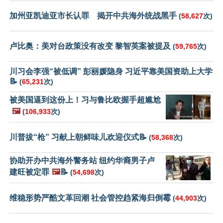
加州亚凯迪亚市长认罪 揭开中共海外统战黑手
(
58,627
次)
卢比奥：美对台政策没有改变 黎智英案被提及
(
59,765
次)
川习会李强“被低调” 彭丽媛隐身 习近平靠美国资助上大学
📝
(
65,231
次)
被美国逼到这份上！习与鲁比欧握手超尴尬
🖼️
(
106,933
次)
川普拔“枪” 习献上朝鲜味儿欢迎仪式📝
(
58,368
次)
协助开办中共海外警务站 纽约华裔男子卢
建旺被定罪
🖼️
📝
(
54,698
次)
维稳形势严酷文革回潮 社会管控趋紧海归倒霉
(
44,903
次)