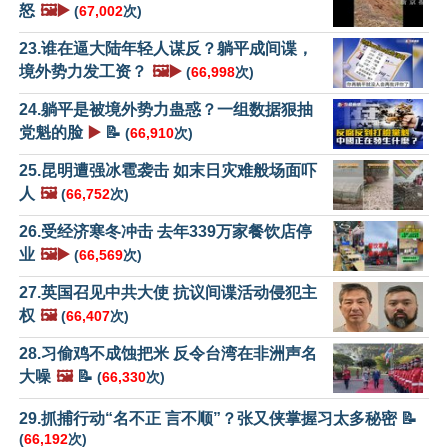
怒
🖼️▶️
(
67,002
次)
23.谁在逼大陆年轻人谋反？躺平成间谍，
境外势力发工资？
🖼️▶️
(
66,998
次)
24.躺平是被境外势力蛊惑？一组数据狠抽
党魁的脸
▶️
📝
(
66,910
次)
25.昆明遭强冰雹袭击 如末日灾难般场面吓
人
🖼️
(
66,752
次)
26.受经济寒冬冲击 去年339万家餐饮店停
业
🖼️▶️
(
66,569
次)
27.英国召见中共大使 抗议间谍活动侵犯主
权
🖼️
(
66,407
次)
28.习偷鸡不成蚀把米 反令台湾在非洲声名
大噪
🖼️
📝
(
66,330
次)
29.抓捕行动“名不正 言不顺”？张又侠掌握习太多秘密 📝
(
66,192
次)