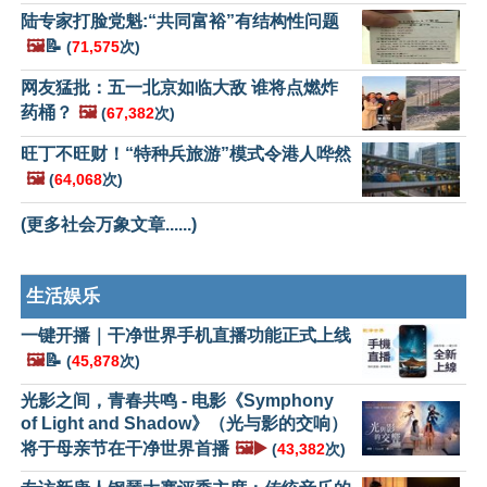
陆专家打脸党魁:“共同富裕”有结构性问题
🖼️
📝
(
71,575
次)
网友猛批：五一北京如临大敌 谁将点燃炸
药桶？
🖼️
(
67,382
次)
旺丁不旺财！“特种兵旅游”模式令港人哗然
🖼️
(
64,068
次)
(更多社会万象文章......)
生活娱乐
一键开播｜干净世界手机直播功能正式上线
🖼️
📝
(
45,878
次)
光影之间，青春共鸣 - 电影《Symphony
of Light and Shadow》（光与影的交响）
将于母亲节在干净世界首播
🖼️▶️
(
43,382
次)