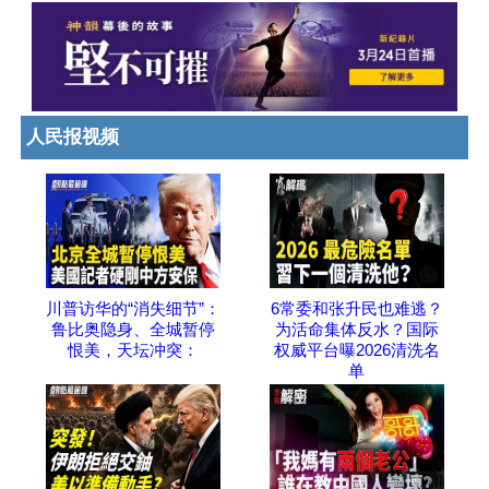
人民报视频
川普访华的“消失细节”：
6常委和张升民也难逃？
鲁比奥隐身、全城暂停
为活命集体反水？国际
恨美，天坛冲突：
权威平台曝2026清洗名
单