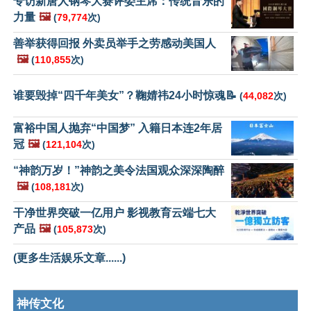
专访新唐人钢琴大赛评委主席：传统音乐的
力量
🖼️
(
79,774
次)
善举获得回报 外卖员举手之劳感动美国人
🖼️
(
110,855
次)
谁要毁掉“四千年美女”？鞠婧祎24小时惊魂📝
(
44,082
次)
富裕中国人抛弃“中国梦” 入籍日本连2年居
冠
🖼️
(
121,104
次)
“神韵万岁！”神韵之美令法国观众深深陶醉
🖼️
(
108,181
次)
干净世界突破一亿用户 影视教育云端七大
产品
🖼️
(
105,873
次)
(更多生活娱乐文章......)
神传文化