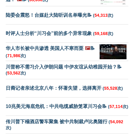
陆委会震怒！台媒赴大陆听训名单曝光📝
(
54,313
次)
时评人士分析“川习会”前的多个异常现象
(
59,168
次)
华人市长被中共渗透 美国人不寒而栗
🖼️
📝
(
71,986
次)
川普称不需习介入伊朗问题 中伊友谊从幼稚园开始？📝
(
53,562
次)
日裔记者亲述北京八年：怀著失望，选择离开
(
55,528
次)
10兆美元海底危机：中共电缆威胁笼罩川习会📝
(
57,114
次)
传川普下榻酒店警车聚集 被中共制裁卢比奥随行
(
54,092
次)