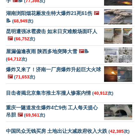
字
🖼️
📝
(
77,398
次)
湖南浏阳烟花厰发生特大爆炸21死61伤
🖼️
📝
(
68,949
次)
昆明遭强冰雹袭击 如末日灾难般场面吓人
🖼️
(
66,752
次)
屋漏偏逢夜雨 陕西多地突降大雪
🖼️
📝
(
64,712
次)
爆炸又来了！济南一厂房爆炸升起巨大火球
🖼️
(
71,653
次)
目击者揭北京集市推土车撞人惨案内情
(
40,912
次)
重庆一隧道发生爆炸4亡9伤 工人每天提心
吊胆
🖼️
(
69,561
次)
中国民众无钱买房 土地出让大减政府收入大跌
(
42,385
次)