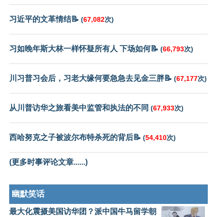
习近平的文革情结📝
(
67,082
次)
习如晚年斯大林一样怀疑所有人 下场如何📝
(
66,793
次)
川习普习会后，习老大缘何要急急去见金三胖📝
(
67,177
次)
从川普访华之旅看美中监管和执法的不同
(
67,933
次)
西哈努克之子被波尔布特杀死的背后📝
(
54,410
次)
(更多时事评论文章......)
幽默笑话
最大化震摄美国访华团？派中国牛马留学朝