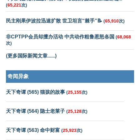
(
65,221
次)
民主刚果伊波拉迅速扩散 世卫坦言“棘手”📝
(
65,910
次)
非CPTPP会员却擅办活动 中共动作粗鲁惹怒各国
(
68,068
次)
(更多国际新闻文章......)
奇闻异象
天下奇谭 (565) 猫孩的故事
(
25,155
次)
天下奇谭 (564) 隐士老莱子
(
25,128
次)
天下奇谭 (563) 命中财富
(
25,923
次)