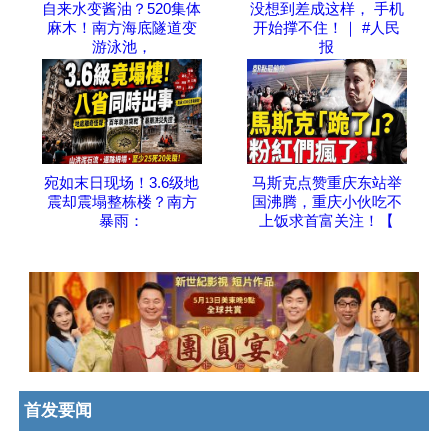
自来水变酱油？520集体
没想到差成这样， 手机
麻木！南方海底隧道变
开始撑不住！｜ #人民
游泳池，
报
宛如末日现场！3.6级地
马斯克点赞重庆东站举
震却震塌整栋楼？南方
国沸腾，重庆小伙吃不
暴雨：
上饭求首富关注！【
首发要闻