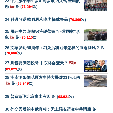
23.中共派小学生参加海参崴阅兵式 全民愤
怒
🖼️
📝
(
71,294
次)
24.触碰习逆鳞 魏凤和李尚福成祭品
(
70,869
次)
25.甩开中共 朝鲜改宪法塑造“正常国家”形
象
🖼️
📝
(
70,115
次)
26.文革发动60周年：习死后将迎来怎样的血雨腥风？ 📝
(
70,090
次)
27.川普要伊朗投降 中东将会变天？
🖼️▶️
(
69,829
次)
28.湖南浏阳烟花厰发生特大爆炸21死61伤
🖼️
📝
(
68,949
次)
29.普京急飞北京事出有因 📝
(
68,921
次)
30.外交秀后的中俄真相：无上限友谊变中共附庸 📝