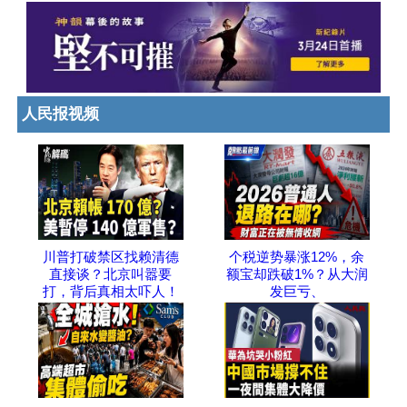
人民报视频
川普打破禁区找赖清德
个税逆势暴涨12%，余
直接谈？北京叫嚣要
额宝却跌破1%？从大润
打，背后真相太吓人！
发巨亏、