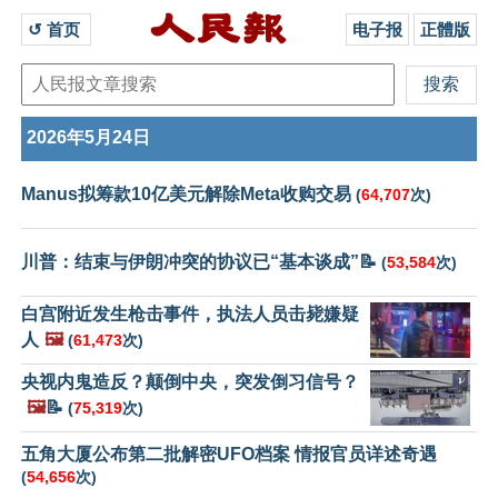
↺ 首页 
电子报
正體版
2026年5月24日
Manus拟筹款10亿美元解除Meta收购交易
(
64,707
次)
川普：结束与伊朗冲突的协议已“基本谈成”📝
(
53,584
次)
白宫附近发生枪击事件，执法人员击毙嫌疑
人
🖼️
(
61,473
次)
央视内鬼造反？颠倒中央，突发倒习信号？
🖼️
📝
(
75,319
次)
五角大厦公布第二批解密UFO档案 情报官员详述奇遇
(
54,656
次)