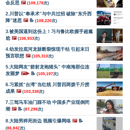
会反思
🖼️
(
109,178
次)
2.川普以“奉承术”与中共过招 破除“东升西
降”迷思
🖼️
📝
(
108,220
次)
3.被美国逼到这份上！习与鲁比欧握手超尴
尬
🖼️
(
106,933
次)
4.幼发拉底河龙脉断裂惊现干枯 引起末日
预言联想
🖼️
(
105,310
次)
5.大陆网友“箭射龙袍猪头” 中南海那位连
发噩梦
🖼️▶️
📝
(
105,197
次)
6.习紧抓“台湾”当红线 川普四两拨千斤捞
成果
🖼️
(
103,338
次)
7.三驾马车油门踩不动 中国多产业现倒闭
潮
🖼️
📝
(
87,298
次)
8.大陆男猝死街边 视频引爆网络
🖼️
📝
(
86,842
次)