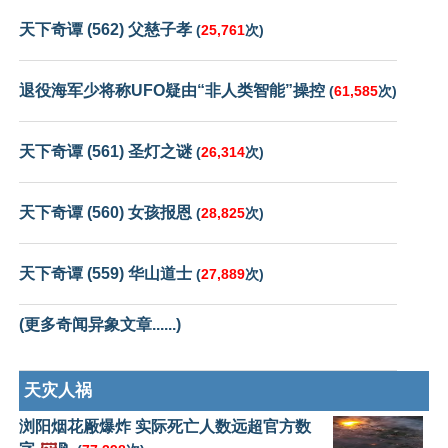
天下奇谭 (562) 父慈子孝
(
25,761
次)
退役海军少将称UFO疑由“非人类智能”操控
(
61,585
次)
天下奇谭 (561) 圣灯之谜
(
26,314
次)
天下奇谭 (560) 女孩报恩
(
28,825
次)
天下奇谭 (559) 华山道士
(
27,889
次)
(更多奇闻异象文章......)
天灾人祸
浏阳烟花厰爆炸 实际死亡人数远超官方数