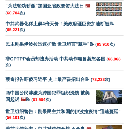
“为法轮功骄傲”加国亚省政要贺大法日
🖼️
(
60,704
次)
中共武器化稀土飙4倍天价！美政府砸巨资加速断链📝
(
65,221
次)
民主刚果伊波拉迅速扩散 世卫坦言“棘手”📝
(
65,910
次)
非CPTPP会员却擅办活动 中共动作粗鲁惹怒各国
(
68,068
次)
蔡奇报告吓傻习近平 史上最严昏招出台📝
(
73,233
次)
两中国公民涉嫌为跨国犯罪组织洗钱 被美
国起诉
🖼️
📝
(
61,504
次)
世卫组织警告：刚果民主共和国的伊波拉疫情“迅速蔓延”
(
56,101
次)
美前大使新书：中共对信仰开战 不会赢
🖼️