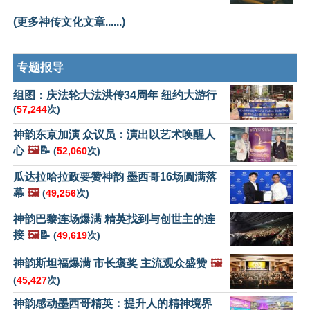
(更多神传文化文章......)
专题报导
组图：庆法轮大法洪传34周年 纽约大游行
(
57,244
次)
神韵东京加演 众议员：演出以艺术唤醒人
心
🖼️
📝
(
52,060
次)
瓜达拉哈拉政要赞神韵 墨西哥16场圆满落
幕
🖼️
(
49,256
次)
神韵巴黎连场爆满 精英找到与创世主的连
接
🖼️
📝
(
49,619
次)
神韵斯坦福爆满 市长褒奖 主流观众盛赞
🖼️
(
45,427
次)
神韵感动墨西哥精英：提升人的精神境界