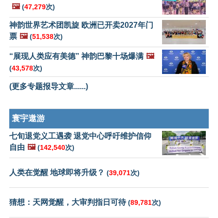
🖼️
(
47,279
次)
神韵世界艺术团凯旋 欧洲已开卖2027年门
票
🖼️
(
51,538
次)
“展现人类应有美德” 神韵巴黎十场爆满
🖼️
(
43,578
次)
(更多专题报导文章......)
寰宇遨游
七旬退党义工遇袭 退党中心呼吁维护信仰
自由
🖼️
(
142,540
次)
人类在觉醒 地球即将升级？
(
39,071
次)
猜想：天网觉醒，大审判指日可待
(
89,781
次)