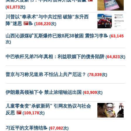
(
61,073
次)
川普以“奉承术”与中共过招 破除“东升西
降”迷思
🖼️
📝
(
108,220
次)
山西沁源煤矿瓦斯爆炸已致8死38被困 震惊习李📝
(
63,145
次)
中巴铁杆兄弟75年真相：利益联姻下的债务陷阱
(
64,823
次)
普京与习称兄道弟 不怕沾上共产厄运？
(
78,039
次)
伊朗最高领袖下令 禁止浓缩铀运出国
(
63,909
次)
儿童零食变“杀蚁新药” 引网友热议与社会
反思
🖼️
(
109,178
次)
习近平的文革情结📝
(
67,082
次)