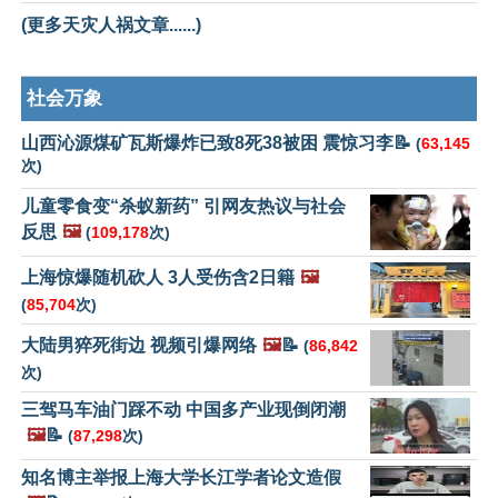
(更多天灾人祸文章......)
社会万象
山西沁源煤矿瓦斯爆炸已致8死38被困 震惊习李📝
(
63,145
次)
儿童零食变“杀蚁新药” 引网友热议与社会
反思
🖼️
(
109,178
次)
上海惊爆随机砍人 3人受伤含2日籍
🖼️
(
85,704
次)
大陆男猝死街边 视频引爆网络
🖼️
📝
(
86,842
次)
三驾马车油门踩不动 中国多产业现倒闭潮
🖼️
📝
(
87,298
次)
知名博主举报上海大学长江学者论文造假