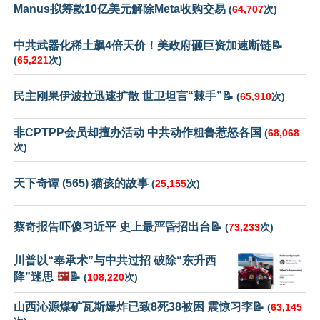
Manus拟筹款10亿美元解除Meta收购交易
(
64,707
次)
中共武器化稀土飙4倍天价！美政府砸巨资加速断链📝
(
65,221
次)
民主刚果伊波拉迅速扩散 世卫坦言“棘手”📝
(
65,910
次)
非CPTPP会员却擅办活动 中共动作粗鲁惹怒各国
(
68,068
次)
天下奇谭 (565) 猫孩的故事
(
25,155
次)
蔡奇报告吓傻习近平 史上最严昏招出台📝
(
73,233
次)
川普以“奉承术”与中共过招 破除“东升西
降”迷思
🖼️
📝
(
108,220
次)
山西沁源煤矿瓦斯爆炸已致8死38被困 震惊习李📝
(
63,145