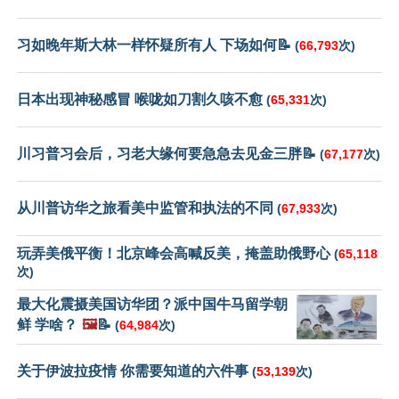
习如晚年斯大林一样怀疑所有人 下场如何📝
(
66,793
次)
日本出现神秘感冒 喉咙如刀割久咳不愈
(
65,331
次)
川习普习会后，习老大缘何要急急去见金三胖📝
(
67,177
次)
从川普访华之旅看美中监管和执法的不同
(
67,933
次)
玩弄美俄平衡！北京峰会高喊反美，掩盖助俄野心
(
65,118
次)
最大化震摄美国访华团？派中国牛马留学朝
鲜 学啥？
🖼️
📝
(
64,984
次)
关于伊波拉疫情 你需要知道的六件事
(
53,139
次)