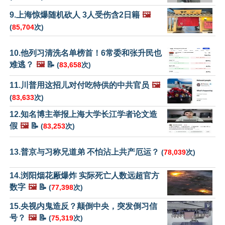
9.上海惊爆随机砍人 3人受伤含2日籍
🖼️
(
85,704
次)
10.他列习清洗名单榜首！6常委和张升民也
难逃？
🖼️
📝
(
83,658
次)
11.川普用这招儿对付吃特供的中共官员
🖼️
(
83,633
次)
12.知名博主举报上海大学长江学者论文造
假
🖼️
📝
(
83,253
次)
13.普京与习称兄道弟 不怕沾上共产厄运？
(
78,039
次)
14.浏阳烟花厰爆炸 实际死亡人数远超官方
数字
🖼️
📝
(
77,398
次)
15.央视内鬼造反？颠倒中央，突发倒习信
号？
🖼️
📝
(
75,319
次)