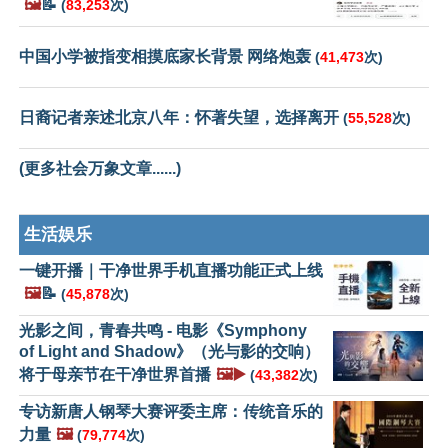
🖼️
📝
(
83,253
次)
中国小学被指变相摸底家长背景 网络炮轰
(
41,473
次)
日裔记者亲述北京八年：怀著失望，选择离开
(
55,528
次)
(更多社会万象文章......)
生活娱乐
一键开播｜干净世界手机直播功能正式上线
🖼️
📝
(
45,878
次)
光影之间，青春共鸣 - 电影《Symphony
of Light and Shadow》（光与影的交响）
将于母亲节在干净世界首播
🖼️▶️
(
43,382
次)
专访新唐人钢琴大赛评委主席：传统音乐的
力量
🖼️
(
79,774
次)