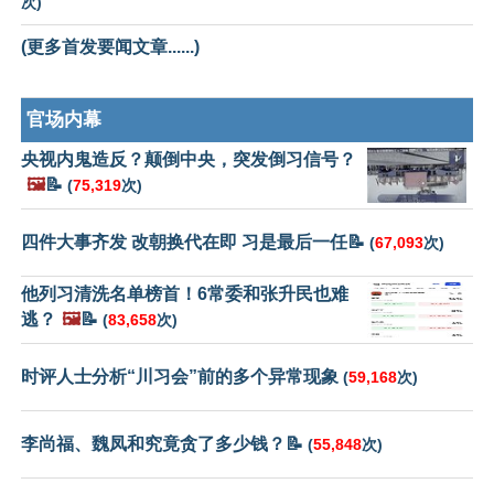
次)
(更多首发要闻文章......)
官场内幕
央视内鬼造反？颠倒中央，突发倒习信号？
🖼️
📝
(
75,319
次)
四件大事齐发 改朝换代在即 习是最后一任📝
(
67,093
次)
他列习清洗名单榜首！6常委和张升民也难
逃？
🖼️
📝
(
83,658
次)
时评人士分析“川习会”前的多个异常现象
(
59,168
次)
李尚福、魏凤和究竟贪了多少钱？📝
(
55,848
次)