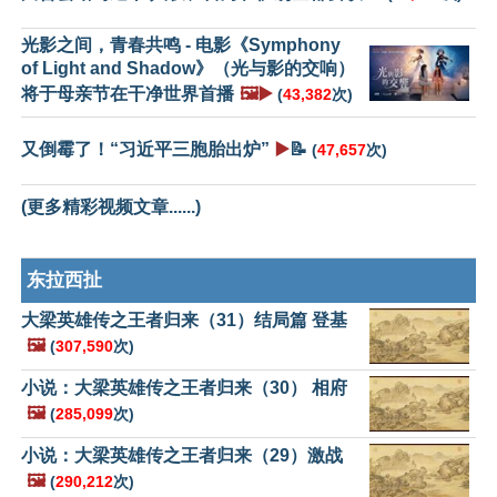
光影之间，青春共鸣 - 电影《Symphony
of Light and Shadow》（光与影的交响）
将于母亲节在干净世界首播
🖼️▶️
(
43,382
次)
又倒霉了！“习近平三胞胎出炉”
▶️
📝
(
47,657
次)
(更多精彩视频文章......)
东拉西扯
大梁英雄传之王者归来（31）结局篇 登基
🖼️
(
307,590
次)
小说：大梁英雄传之王者归来（30） 相府
🖼️
(
285,099
次)
小说：大梁英雄传之王者归来（29）激战
🖼️
(
290,212
次)