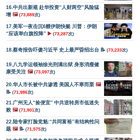
16.中共出新规 赴华投资“人财两空”风险猛
增
🖼️
(
73,889
次)
17.美军一夜击沉6艘伊朗快艇 川普：伊朗
“应该举白旗投降”
▶️
(
73,287
次)
18.蔡奇报告吓傻习近平 史上最严昏招出台 📝
(
73,233
次)
19.八九学运领袖徐光刑满出狱 身形消瘦健
康受关注
🖼️
(
73,097
次)
20.华人市长被中共渗透 美国人不寒而栗
🖼️
📝
(
71,986
次)
21.广州无人“捡便宜” 中共逆转房市低迷失
败
🖼️
(
71,901
次)
22.陆专家打脸党魁:“共同富裕”有结构性问
题
🖼️
📝
(
71,575
次)