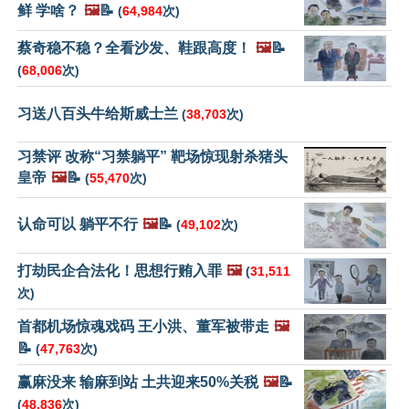
鲜 学啥？
🖼️
📝
(
64,984
次)
蔡奇稳不稳？全看沙发、鞋跟高度！
🖼️
📝
(
68,006
次)
习送八百头牛给斯威士兰
(
38,703
次)
习禁评 改称“习禁躺平” 靶场惊现射杀猪头
皇帝
🖼️
📝
(
55,470
次)
认命可以 躺平不行
🖼️
📝
(
49,102
次)
打劫民企合法化！思想行贿入罪
🖼️
(
31,511
次)
首都机场惊魂戏码 王小洪、董军被带走
🖼️
📝
(
47,763
次)
赢麻没来 输麻到站 土共迎来50%关税
🖼️
📝
(
48,836
次)