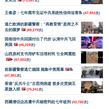
受关注
🖼️
(
73,097
次)
王春彦：七年黑牢见证中共系统性信仰迫害📝
(
47,952
次)
逃亡欧洲的新疆警察：“再教育营”是挥之不
去的噩梦
🖼️
(
89,279
次)
因相信中共回国付出了代价 认清中共飞回
美国
🖼️
(
45,229
次)
山西原村支书用铲车活埋村民 引全网震怒
🖼️▶️
(
67,002
次)
前新疆警察逃亡德国 揭集中营黑幕
🖼️
📝
(
47,801
次)
香港“反共斗士”古思尧病逝 曾多次焚烧五
星旗入狱
🖼️
(
70,341
次)
西藏僧侣达杰遭中共秘密判处七年徒刑
(
42,792
次)