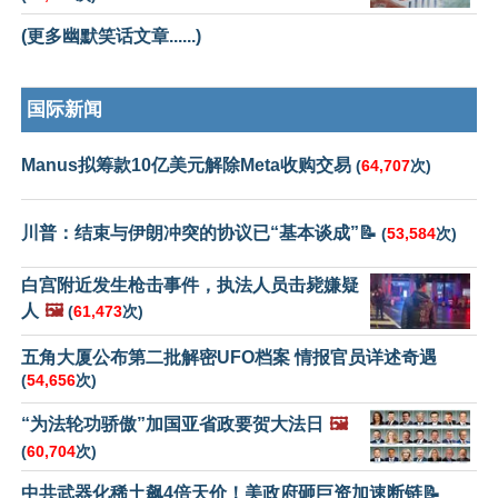
(更多幽默笑话文章......)
国际新闻
Manus拟筹款10亿美元解除Meta收购交易
(
64,707
次)
川普：结束与伊朗冲突的协议已“基本谈成”📝
(
53,584
次)
白宫附近发生枪击事件，执法人员击毙嫌疑
人
🖼️
(
61,473
次)
五角大厦公布第二批解密UFO档案 情报官员详述奇遇
(
54,656
次)
“为法轮功骄傲”加国亚省政要贺大法日
🖼️
(
60,704
次)
中共武器化稀土飙4倍天价！美政府砸巨资加速断链📝