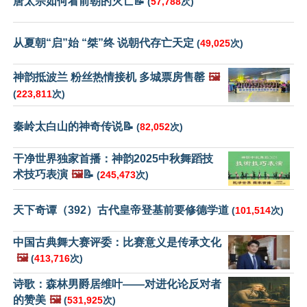
唐太宗如何看前朝的灭亡📝
(
57,788
次)
从夏朝“启”始 “桀”终 说朝代存亡天定
(
49,025
次)
神韵抵波兰 粉丝热情接机 多城票房售罄
🖼️
(
223,811
次)
秦岭太白山的神奇传说📝
(
82,052
次)
干净世界独家首播：神韵2025中秋舞蹈技
术技巧表演
🖼️
📝
(
245,473
次)
天下奇谭（392）古代皇帝登基前要修德学道
(
101,514
次)
中国古典舞大赛评委：比赛意义是传承文化
🖼️
(
413,716
次)
诗歌：森林男爵居维叶——对进化论反对者
的赞美
🖼️
(
531,925
次)