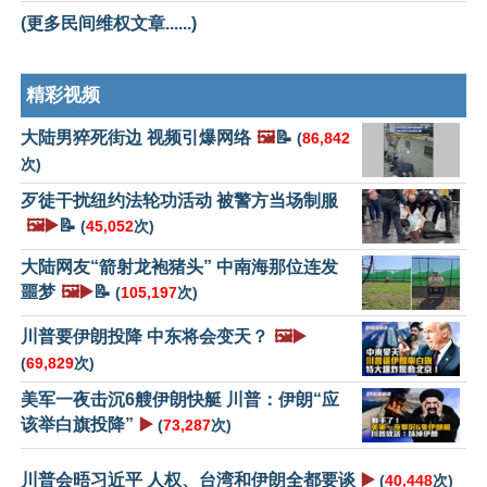
(更多民间维权文章......)
精彩视频
大陆男猝死街边 视频引爆网络
🖼️
📝
(
86,842
次)
歹徒干扰纽约法轮功活动 被警方当场制服
🖼️▶️
📝
(
45,052
次)
大陆网友“箭射龙袍猪头” 中南海那位连发
噩梦
🖼️▶️
📝
(
105,197
次)
川普要伊朗投降 中东将会变天？
🖼️▶️
(
69,829
次)
美军一夜击沉6艘伊朗快艇 川普：伊朗“应
该举白旗投降”
▶️
(
73,287
次)
川普会晤习近平 人权、台湾和伊朗全都要谈
▶️
(
40,448
次)