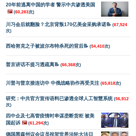
20年前逃离中国的学者 警示中共渗透美国
🖼️
(
60,283
次)
川习会后就翻脸？北京背叛170亿美金采购承诺📝
(
67,524
次)
西哈努克之子被波尔布特杀死的背后📝
(
54,410
次)
普京讲话不提习透疏离📝
(
66,368
次)
川普与普京接连访中 中俄战略协作再受关注
(
65,818
次)
研究：中共官方宣传语料已渗透全球人工智慧系统
(
56,912
次)
四中企及七高管疫情时串谋垄断货柜 被美
国起诉
🖼️
(
61,294
次)
德国黑森州议会议员祝贺世界法轮大法日