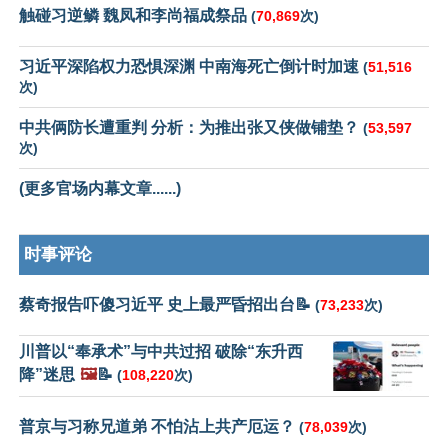
触碰习逆鳞 魏凤和李尚福成祭品
(
70,869
次)
习近平深陷权力恐惧深渊 中南海死亡倒计时加速
(
51,516
次)
中共俩防长遭重判 分析：为推出张又侠做铺垫？
(
53,597
次)
(更多官场内幕文章......)
时事评论
蔡奇报告吓傻习近平 史上最严昏招出台📝
(
73,233
次)
川普以“奉承术”与中共过招 破除“东升西
降”迷思
🖼️
📝
(
108,220
次)
普京与习称兄道弟 不怕沾上共产厄运？
(
78,039
次)