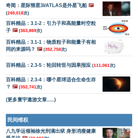
奇闻：星际彗星3I/ATLAS是外星飞船
🖼️
(
249,018
次)
百科精品：3.1-2：引力子和高能量时空粒
子
🖼️
(
363,869
次)
百科精品：3.1-1：物质粒子和能量子有相
同的来源吗？
🖼️
(
352,758
次)
百科精品：2.3-5：轮回转世与因果报应
(
111,061
次)
百科精品：2.3-4：哪个星球适合生命生存
？
🖼️
(
352,741
次)
(更多寰宇遨游文章......)
民间维权
八九学运领袖徐光刑满出狱 身形消瘦健康