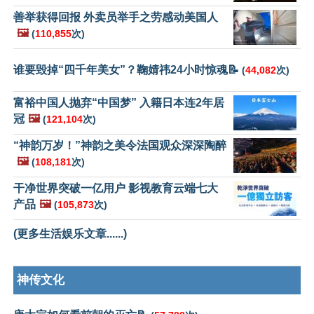
善举获得回报 外卖员举手之劳感动美国人
🖼️
(
110,855
次)
谁要毁掉“四千年美女”？鞠婧祎24小时惊魂📝
(
44,082
次)
富裕中国人抛弃“中国梦” 入籍日本连2年居
冠
🖼️
(
121,104
次)
“神韵万岁！”神韵之美令法国观众深深陶醉
🖼️
(
108,181
次)
干净世界突破一亿用户 影视教育云端七大
产品
🖼️
(
105,873
次)
(更多生活娱乐文章......)
神传文化