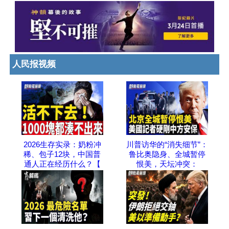
人民报视频
2026生存实录：奶粉冲
川普访华的“消失细节”：
稀、包子12块，中国普
鲁比奥隐身、全城暂停
通人正在经历什么？【
恨美，天坛冲突：