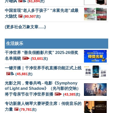
片嘲讽
🖼️
📝
(
61,694
次)
中国首现“老人多于孩子” “未富先老”成最
大隐忧
🖼️
(
80,507
次)
(更多社会万象文章......)
生活娱乐
干净世界 “善良很酷影片奖” 2025-26得奖
名单揭晓
🖼️▶️
(
53,601
次)
一键开播｜干净世界手机直播功能正式上线
🖼️
📝
(
45,881
次)
光影之间，青春共鸣 - 电影《Symphony
of Light and Shadow》（光与影的交响）
将于母亲节在干净世界首播
🖼️▶️
(
43,385
次)
专访新唐人钢琴大赛评委主席：传统音乐的
力量
🖼️
(
79,781
次)