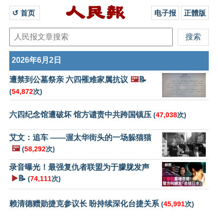
↺ 首页 
电子报
正體版
2026年6月2日
遭禁到公墓祭亲 六四罹难家属抗议
🖼️
📝
(
54,872
次)
六四纪念馆遭破坏 馆方谴责中共跨国镇压
(
47,038
次)
艾文：追车 ——渥太华街头的一场躲猫猫
🖼️
(
58,292
次)
录音曝光！最强复仇者联盟为于朦胧发声
▶️
📝
(
74,111
次)
赖清德赠勋捷克参议长 盼持续深化台捷关系
(
45,991
次)