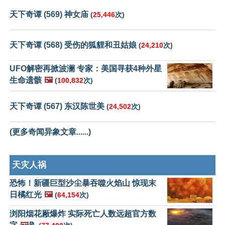
天下奇谭 (569) 神女庙
(
25,446
次)
天下奇谭 (568) 受伤的狐貍和丑姑娘
(
24,210
次)
UFO解密再掀波澜 专家：美国寻获4种外星
生命遗骸
🖼️
(
100,832
次)
天下奇谭 (567) 东汉陈世美
(
24,502
次)
(更多奇闻异象文章......)
天灾人祸
恐怖！新疆巨型沙尘暴吞噬火焰山 惊现末
日橘红光
🖼️
(
64,154
次)
浏阳烟花厰爆炸 实际死亡人数远超官方数