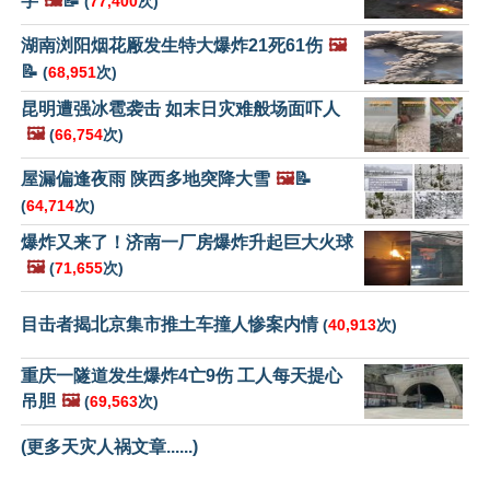
字
🖼️
📝
(
77,400
次)
湖南浏阳烟花厰发生特大爆炸21死61伤
🖼️
📝
(
68,951
次)
昆明遭强冰雹袭击 如末日灾难般场面吓人
🖼️
(
66,754
次)
屋漏偏逢夜雨 陕西多地突降大雪
🖼️
📝
(
64,714
次)
爆炸又来了！济南一厂房爆炸升起巨大火球
🖼️
(
71,655
次)
目击者揭北京集市推土车撞人惨案内情
(
40,913
次)
重庆一隧道发生爆炸4亡9伤 工人每天提心
吊胆
🖼️
(
69,563
次)
(更多天灾人祸文章......)