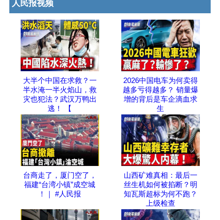
人民报视频
大半个中国在求救？一
2026中国电车为何卖得
半水淹一半火焰山，救
越多亏得越多？ 销量爆
灾也犯法？武汉万鸭出
增的背后是车企滴血求
逃！ 【
生
台商走了，厦门空了，
山西矿难真相：最后一
福建“台湾小镇”成空城
丝生机如何被掐断？明
！｜ #人民报
知瓦斯超标为何不跑？
上级检查