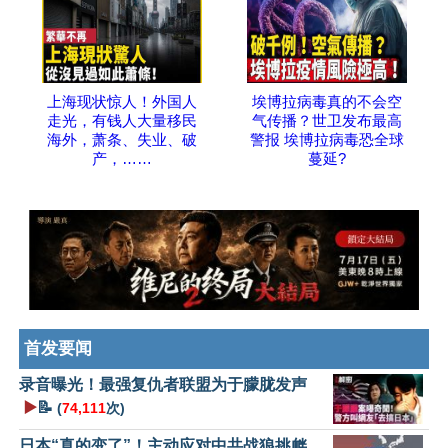
上海现状惊人！外国人
埃博拉病毒真的不会空
走光，有钱人大量移民
气传播？世卫发布最高
海外，萧条、失业、破
警报 埃博拉病毒恐全球
产，……
蔓延?
首发要闻
录音曝光！最强复仇者联盟为于朦胧发声
▶️
📝
(
74,111
次)
日本“真的变了”！主动应对中共战狼挑衅