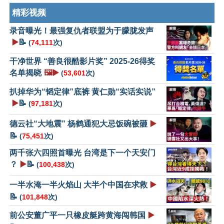
精彩视频
录音曝光！最强复仇者联盟为于朦胧发声
▶️
📝
(
74,111
次)
干净世界 “善良很酷影片奖” 2025-26得奖
名单揭晓
🖼️▶️
(
53,601
次)
扒掉华为“韬定律”底裤 黄仁勋“实话实说”
▶️
📝
(
97,181
次)
德云社“大地震” 杨鹤通犯大忌饭碗被砸
▶️
📝
(
75,451
次)
两千张六四照首曝光 台湾是下一个天安门
？
▶️
📝
(
100,438
次)
一半水淹一半火焰山 大半个中国在求救
▶️
📝
(
101,848
次)
前公安董广平一只橡皮艇跨黄海闯韩国
▶️