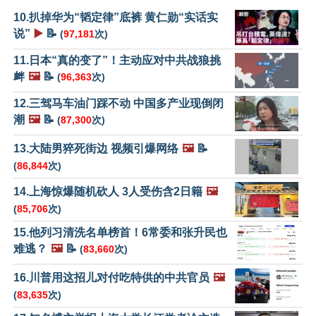
10.扒掉华为“韬定律”底裤 黄仁勋“实话实
说”
▶️
📝
(
97,181
次)
11.日本“真的变了”！主动应对中共战狼挑
衅
🖼️
📝
(
96,363
次)
12.三驾马车油门踩不动 中国多产业现倒闭
潮
🖼️
📝
(
87,300
次)
13.大陆男猝死街边 视频引爆网络
🖼️
📝
(
86,844
次)
14.上海惊爆随机砍人 3人受伤含2日籍
🖼️
(
85,706
次)
15.他列习清洗名单榜首！6常委和张升民也
难逃？
🖼️
📝
(
83,660
次)
16.川普用这招儿对付吃特供的中共官员
🖼️
(
83,635
次)