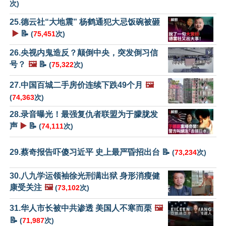
次)
25.德云社“大地震” 杨鹤通犯大忌饭碗被砸
▶️
📝
(
75,451
次)
26.央视内鬼造反？颠倒中央，突发倒习信
号？
🖼️
📝
(
75,322
次)
27.中国百城二手房价连续下跌49个月
🖼️
(
74,363
次)
28.录音曝光！最强复仇者联盟为于朦胧发
声
▶️
📝
(
74,111
次)
29.蔡奇报告吓傻习近平 史上最严昏招出台 📝
(
73,234
次)
30.八九学运领袖徐光刑满出狱 身形消瘦健
康受关注
🖼️
(
73,102
次)
31.华人市长被中共渗透 美国人不寒而栗
🖼️
📝
(
71,987
次)