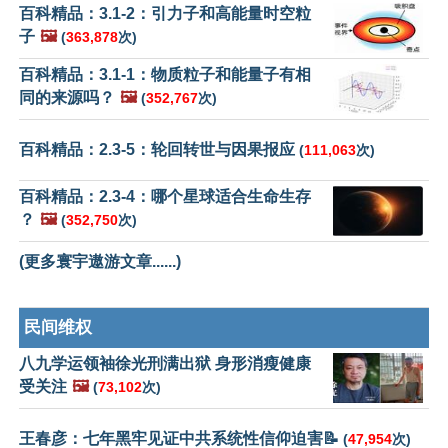
百科精品：3.1-2：引力子和高能量时空粒
子
🖼️
(
363,878
次)
百科精品：3.1-1：物质粒子和能量子有相
同的来源吗？
🖼️
(
352,767
次)
百科精品：2.3-5：轮回转世与因果报应
(
111,063
次)
百科精品：2.3-4：哪个星球适合生命生存
？
🖼️
(
352,750
次)
(更多寰宇遨游文章......)
民间维权
八九学运领袖徐光刑满出狱 身形消瘦健康
受关注
🖼️
(
73,102
次)
王春彦：七年黑牢见证中共系统性信仰迫害📝
(
47,954
次)