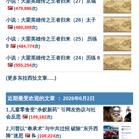
小说：大梁英雄传之王者归来（27）京城
🖼️
(
479,886
次)
小说：大梁英雄传之王者归来（26）太子
🖼️
(
480,309
次)
小说：大梁英雄传之王者归来（25） 历练
9
🖼️
(
484,774
次)
小说：大梁英雄传之王者归来（24）历练 8
🖼️
(
555,254
次)
(更多东拉西扯文章......)
近期最受欢迎的文章 ：
2026年6月2日
1.儿童零食变“杀蚁新药” 引网友热议与社
会反思
🖼️
(
109,182
次)
2.川普以“奉承术”与中共过招 破除“东升西
降”迷思
🖼️
📝
(
108,224
次)