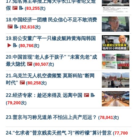
17.知名博主举报上海大学长江学者论文造
假
🖼️
📝
(
83,255
次)
18.中国经济一团糟 民众信心不足不敢消费
🖼️
📝
(
82,616
次)
19.前公安董广平一只橡皮艇跨黄海闯韩国
▶️
📝
(
80,766
次)
20.中国首现“老人多于孩子” “未富先老”成
最大隐忧
🖼️
(
80,507
次)
21.乌克兰无人机空袭频繁 莫斯科陷“断网
时代”
🖼️
(
80,258
次)
22.经济专家：趁还来得及 远离中国
🖼️
📝
(
79,200
次)
23.普京与习称兄道弟 不怕沾上共产厄运？
(
78,041
次)
24.“乞求者”普京贱卖天然气 习“榨柠檬”算计普京
(
77,700