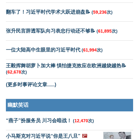
翻车了！习近平时代学术大跃进崩盘📝
(
59,236
次)
张升民言辞透军队向习表忠行动还不够📝
(
61,895
次)
一位大陆高中生眼里的习近平时代
(
61,994
次)
王毅挥舞胡萝卜加大棒 惧怕捷克效应在欧洲越烧越热📝
(
62,678
次)
(更多时事评论文章......)
幽默笑话
“燕子”扮服务员 川习会暗战！
(
12,470
次)
小马斯克对习近平说“你是王八旦”
🖼️