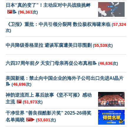
日本“真的变了”！主动应对中共战狼挑衅
🖼️
📝
(
96,363
次)
《卫报》重批：中共引领分裂网 数位极权海啸来临
(
57,324
次)
中共降级香格里拉 避谈军腐遭美日菲围剿
(
55,539
次)
六四37周年前夕 天安门母亲再促公布真相📝
(
46,636
次)
美国新规：禁止向中国企业的海外子公司出口先进AI晶片
📝
(
46,696
次)
神韵逆流而上 幕后故事《坚不可摧》感动
主流
🖼️
(
51,973
次)
干净世界 “善良很酷影片奖” 2025-26得奖
名单揭晓
🖼️▶️
(
53,601
次)