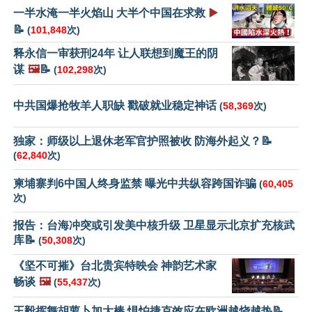
一半水淹一半火焰山 大半个中国在求救
▶️
📝
(
101,848
次)
释永信一审获刑24年 让人联想到魔王的阴
谋
🖼️
📝
(
102,298
次)
中共国爆抢牧羊人职缺 戳破就业稳定神话
(
58,369
次)
独家：师级以上退休老军官护照被收 防海外起义？📝
(
62,840
次)
柬埔寨判6中国人终身监禁 曝光中共纵容跨国诈骗
(
60,405
次)
报告：台海冲突或引发美中核升级 卫星显示北京扩充核武
库📝
(
50,308
次)
《坚不可摧》台北贵宾特映会 神韵艺术家
畅谈
🖼️
(
55,437
次)
王毅挥舞胡萝卜加大棒 惧怕捷克效应在欧洲越烧越热📝