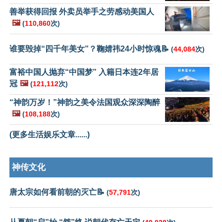
善举获得回报 外卖员举手之劳感动美国人
🖼️
(
110,860
次)
谁要毁掉“四千年美女”？鞠婧祎24小时惊魂📝
(
44,084
次)
富裕中国人抛弃“中国梦” 入籍日本连2年居
冠
🖼️
(
121,112
次)
“神韵万岁！”神韵之美令法国观众深深陶醉
🖼️
(
108,188
次)
(更多生活娱乐文章......)
神传文化
唐太宗如何看前朝的灭亡📝
(
57,791
次)