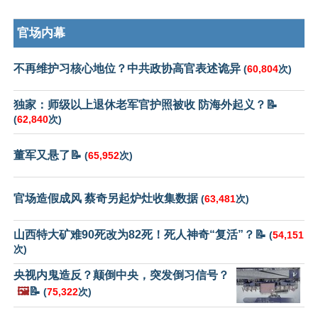
官场内幕
不再维护习核心地位？中共政协高官表述诡异
(
60,804
次)
独家：师级以上退休老军官护照被收 防海外起义？📝
(
62,840
次)
董军又悬了📝
(
65,952
次)
官场造假成风 蔡奇另起炉灶收集数据
(
63,481
次)
山西特大矿难90死改为82死！死人神奇“复活”？📝
(
54,151
次)
央视内鬼造反？颠倒中央，突发倒习信号？
🖼️
📝
(
75,322
次)