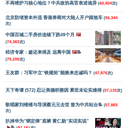
不再维护习核心地位？中共政协高官表述诡异
(
60,804
次)
北京防堵资本外流 香港券商对大陆人开户踩煞车
(
56,344
次)
中国百城二手房价连续下跌49个月
🖼️
(
74,363
次)
经济专家：趁还来得及 远离中国
🖼️
📝
(
79,200
次)
王友群：习军中立“铁规矩”能换来忠诚吗？
(
47,876
次)
天下奇谭 (572) 忍让美德积善因 累世未讼实难得
(
57,135
次)
歌唱家刘维维与导演蔡元元去世 曾为中共站台📝
(
57,865
次)
扒掉华为“韬定律”底裤 黄仁勋“实话实说”
▶️
📝
(
97,181
次)