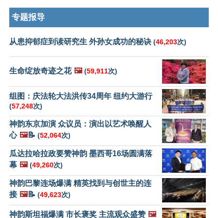
专题报导
从患抑郁症到读研究生 外孙女成功的秘诀
(
46,203
次)
生命绽放奇迹之花
🖼️
(
59,911
次)
组图：庆法轮大法洪传34周年 纽约大游行
(
57,248
次)
神韵东京加演 众议员：演出以艺术唤醒人
心
🖼️
📝
(
52,064
次)
瓜达拉哈拉政要赞神韵 墨西哥16场圆满落
幕
🖼️
(
49,260
次)
神韵巴黎连场爆满 精英找到与创世主的连
接
🖼️
📝
(
49,623
次)
神韵斯坦福爆满 市长褒奖 主流观众盛赞
🖼️