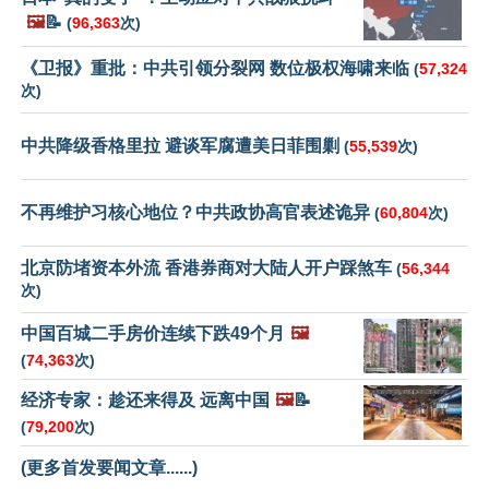
🖼️
📝
(
96,363
次)
《卫报》重批：中共引领分裂网 数位极权海啸来临
(
57,324
次)
中共降级香格里拉 避谈军腐遭美日菲围剿
(
55,539
次)
不再维护习核心地位？中共政协高官表述诡异
(
60,804
次)
北京防堵资本外流 香港券商对大陆人开户踩煞车
(
56,344
次)
中国百城二手房价连续下跌49个月
🖼️
(
74,363
次)
经济专家：趁还来得及 远离中国
🖼️
📝
(
79,200
次)
(更多首发要闻文章......)