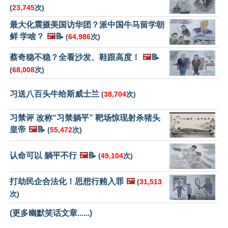
(
23,745
次)
最大化震摄美国访华团？派中国牛马留学朝
鲜 学啥？
🖼️
📝
(
64,986
次)
蔡奇稳不稳？全看沙发、鞋跟高度！
🖼️
📝
(
68,008
次)
习送八百头牛给斯威士兰
(
38,704
次)
习禁评 改称“习禁躺平” 靶场惊现射杀猪头
皇帝
🖼️
📝
(
55,472
次)
认命可以 躺平不行
🖼️
📝
(
49,104
次)
打劫民企合法化！思想行贿入罪
🖼️
(
31,513
次)
(更多幽默笑话文章......)