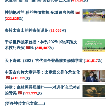
从夏朝“启”始 “桀”终 说朝代存亡天定
(
49,028
次)
神韵抵波兰 粉丝热情接机 多城票房售罄
🖼️
(
223,825
次)
秦岭太白山的神奇传说📝
(
82,055
次)
干净世界独家首播：神韵2025中秋舞蹈技
术技巧表演
🖼️
📝
(
245,487
次)
天下奇谭（392）古代皇帝登基前要修德学道
(
101,517
次)
中国古典舞大赛评委：比赛意义是传承文化
🖼️
(
413,729
次)
诗歌：森林男爵居维叶——对进化论反对者
的赞美
🖼️
(
531,939
次)
(更多神传文化文章......)