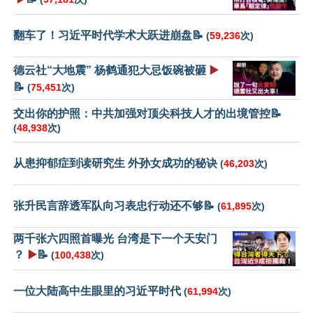
翻车了！习近平时代学术大跃进崩盘📝
(
59,236
次)
德云社“大地震” 杨鹤通犯大忌饭碗被砸
▶️
📝
(
75,451
次)
交出你的护照：中共加强对顶尖科技人才的出境管控📝
(
48,938
次)
从患抑郁症到读研究生 外孙女成功的秘诀
(
46,203
次)
张升民言辞透军队向习表忠行动还不够📝
(
61,895
次)
两千张六四照首曝光 台湾是下一个天安门
？
▶️
📝
(
100,438
次)
一位大陆高中生眼里的习近平时代
(
61,994
次)