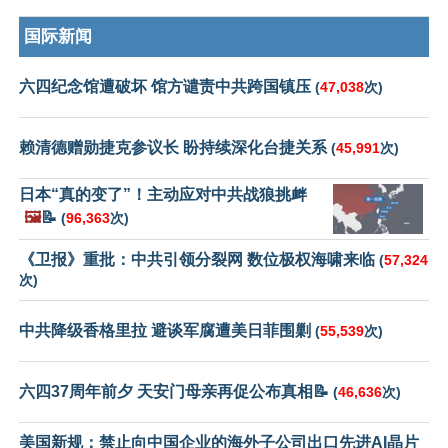
国际新闻
六四纪念馆遭破坏 馆方谴责中共跨国镇压
(
47,038
次)
赖清德赠勋捷克参议长 盼持续深化台捷关系
(
45,991
次)
日本“真的变了”！主动应对中共战狼挑衅
🖼️
📝
(
96,363
次)
《卫报》重批：中共引领分裂网 数位极权海啸来临
(
57,324
次)
中共降级香格里拉 避谈军腐遭美日菲围剿
(
55,539
次)
六四37周年前夕 天安门母亲再促公布真相📝
(
46,636
次)
美国新规：禁止向中国企业的海外子公司出口先进AI晶片