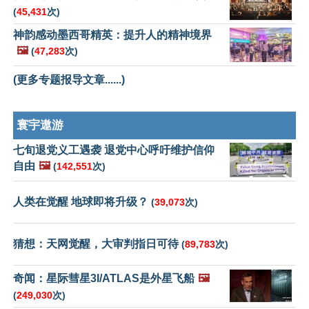
(
45,431
次)
神韵感动墨西哥精英：提升人的精神境界
🖼️
(
47,283
次)
(更多专题报导文章......)
寰宇遨游
七旬退党义工遇袭 退党中心呼吁维护信仰
自由
🖼️
(
142,551
次)
人类在觉醒 地球即将升级？
(
39,073
次)
猜想：天网觉醒，大审判指日可待
(
89,783
次)
奇闻：星际彗星3I/ATLAS是外星飞船
🖼️
(
249,030
次)