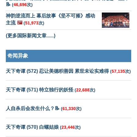
📝
(
46,696
次)
神韵逆流而上 幕后故事《坚不可摧》感动
主流
🖼️
(
51,973
次)
(更多国际新闻文章......)
奇闻异象
天下奇谭 (572) 忍让美德积善因 累世未讼实难得
(
57,135
次)
天下奇谭 (571) 特立独行的妖怪
(
22,688
次)
人自杀后会发生什么？📝
(
61,330
次)
天下奇谭 (570) 白螺姑娘
(
23,446
次)