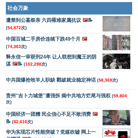
社会万象
遭禁到公墓祭亲 六四罹难家属抗议
🖼️
📝
(
54,872
次)
中国百城二手房价连续下跌49个月
🖼️
(
74,363
次)
释永信一审获刑24年 让人联想到魔王的阴
谋
🖼️
📝
(
102,298
次)
中共国爆抢牧羊人职缺 戳破就业稳定神话
(
58,369
次)
贵州“吉卜力城堡”遭强拆 揭中共地方烂尾与强权
(
59,804
次)
中国经济一团糟 民众信心不足不敢消费
🖼️
📝
(
82,616
次)
华为实现芯片性能突破？党媒吹嘘 网上一