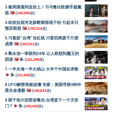
3.被美国逼到这份上！习与鲁比欧握手超尴
尬
🖼️
(
106,936
次)
4.幼发拉底河龙脉断裂惊现干枯 引起末日
预言联想
🖼️
(
105,316
次)
5.习紧抓“台湾”当红线 川普四两拨千斤捞
成果
🖼️
(
103,341
次)
6.释永信一审获刑24年 让人联想到魔王的
阴谋
🖼️
📝
(
102,298
次)
7.一半水淹一半火焰山 大半个中国在求救
▶️
📝
(
101,848
次)
8.UFO解密再掀波澜 专家：美国寻获4种外
星生命遗骸
🖼️
(
100,832
次)
9.两千张六四照首曝光 台湾是下一个天安
门？
▶️
📝
(
100,438
次)