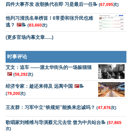
四件大事齐发 改朝换代在即 习是最后一任📝
(
67,095
次)
他列习清洗名单榜首！6常委和张升民也难
逃？
🖼️
📝
(
83,660
次)
(更多官场内幕文章......)
时事评论
艾文：追车 ——渥太华街头的一场躲猫猫
🖼️
(
58,292
次)
经济专家：趁还来得及 远离中国
🖼️
📝
(
79,200
次)
王友群：习军中立“铁规矩”能换来忠诚吗？
(
47,876
次)
歌唱家刘维维与导演蔡元元去世 曾为中共站台📝
(
57,865
次)