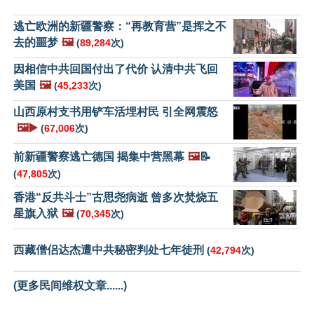
逃亡欧洲的新疆警察：“再教育营”是挥之不
去的噩梦
🖼️
(
89,284
次)
因相信中共回国付出了代价 认清中共飞回
美国
🖼️
(
45,233
次)
山西原村支书用铲车活埋村民 引全网震怒
🖼️▶️
(
67,006
次)
前新疆警察逃亡德国 揭集中营黑幕
🖼️
📝
(
47,805
次)
香港“反共斗士”古思尧病逝 曾多次焚烧五
星旗入狱
🖼️
(
70,345
次)
西藏僧侣达杰遭中共秘密判处七年徒刑
(
42,794
次)
(更多民间维权文章......)