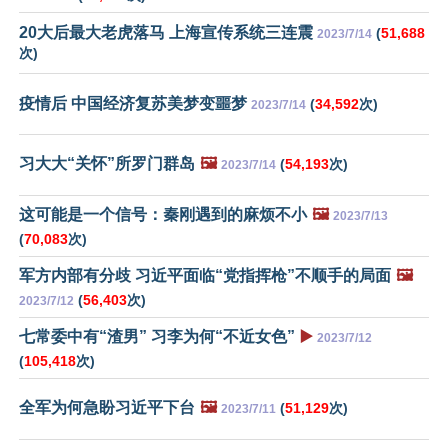
20大后最大老虎落马 上海宣传系统三连震
(
51,688
2023/7/14
次)
疫情后 中国经济复苏美梦变噩梦
(
34,592
次)
2023/7/14
习大大“关怀”所罗门群岛
🖼️
(
54,193
次)
2023/7/14
这可能是一个信号：秦刚遇到的麻烦不小
🖼️
2023/7/13
(
70,083
次)
军方内部有分歧 习近平面临“党指挥枪”不顺手的局面
🖼️
(
56,403
次)
2023/7/12
七常委中有“渣男” 习李为何“不近女色”
▶️
2023/7/12
(
105,418
次)
全军为何急盼习近平下台
🖼️
(
51,129
次)
2023/7/11