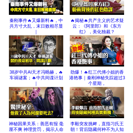
秦刚事件🔥又爆新料🔥，中
🔥揭秘🔥共产主义的艺术疑
共方寸大乱，末日败相尽显
云：《阿里郎》和《东方
｜
红》，美化独裁？
38岁中共AI天才冯旸赫，🔥
劲爆！🔥红三代傅小姐的香
车祸谜案；🔥中共间谍计划
港艳事｜秦刚神秘失踪超过3
｜
个星期，
神秘因果关系：善恶有报 毫
李毅突发挑衅，直指习氏王
厘不爽 神理赏罚，揭示人命
朝！背后隐藏何种不为人知