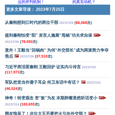
运的评判机制！
的真实动机？
更多文章导读：
2023年7月25日
从秦刚想到江时代的两位干部
(
66,068
次)
2023/7/28
提到秦刚怕变“阳” 发言人施展“甩锅”功夫求自保
🖼️▶️
(
78,050
次)
2023/7/26
意外！王毅当“回锅肉” 为何“外交部长”成为两派势力争夺
焦点
🖼️
(
37,510
次)
2023/7/26
习近平挥泪罢秦刚 王毅回炉 证实内斗传言
2023/7/25
(
117,973
次)
军队把党当作聋子耳朵 何卫东话中有话？
🖼️
2023/7/24
(
46,524
次)
神奇！转变观念 变“敌”为友 末期肿瘤竟然听话变小
🖼️▶️
(
183,655
次)
2023/7/24
网友惊呆了！这位大五毛要把火引向外交部？
🖼️▶️