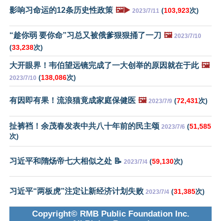
影响习命运的12条历史性政策
🖼️▶️
(
103,923
次)
2023/7/11
“趁你弱 要你命”习总又被俄爹狠狠捅了一刀
🖼️
2023/7/10
(
33,238
次)
大开眼界！韦伯望远镜完成了一大创举的原因就在于此
🖼️
(
138,086
次)
2023/7/10
有因即有果！流浪猫竟成家庭保健医
🖼️
(
72,431
次)
2023/7/9
扯裤裆！余茂春发表中共八十年前的民主颂
(
51,585
2023/7/6
次)
习近平和隋炀帝七大相似之处 📝
(
59,130
次)
2023/7/4
习近平“两板虎”注定让新经济计划失败
(
31,385
次)
2023/7/4
Copyright© RMB Public Foundation Inc.