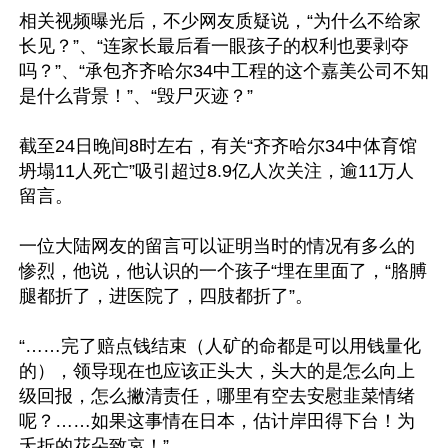
相关视频曝光后，不少网友质疑说，“为什么不给家
长见？”、“连家长最后看一眼孩子的权利也要剥夺
吗？”、“承包齐齐哈尔34中工程的这个嘉美公司不知
是什么背景！”、“毁尸灭迹？”

截至24日晚间8时左右，有关“齐齐哈尔34中体育馆
坍塌11人死亡”吸引超过8.9亿人次关注，逾11万人
留言。

一位大陆网友的留言可以证明当时的情况有多么的
惨烈，他说，他认识的一个孩子“埋在里面了，“胳膊
腿都折了，进医院了，四肢都折了”。

“……完了赔点钱结束（人矿的命都是可以用钱量化
的），领导现在也应该正头大，头大的是怎么向上
级回报，怎么撇清责任，哪里有空去安慰韭菜情绪
呢？……如果这事情在日本，估计岸田得下台！为
夭折的花朵致哀！”
