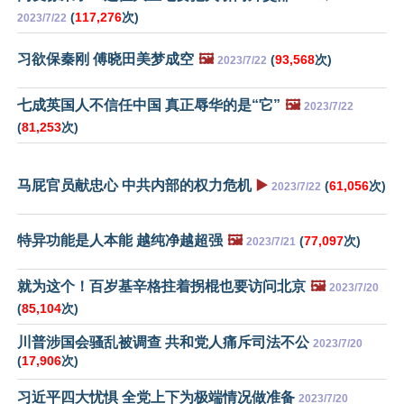
(
117,276
次)
2023/7/22
习欲保秦刚 傅晓田美梦成空
🖼️
(
93,568
次)
2023/7/22
七成英国人不信任中国 真正辱华的是“它”
🖼️
2023/7/22
(
81,253
次)
马屁官员献忠心 中共内部的权力危机
▶️
(
61,056
次)
2023/7/22
特异功能是人本能 越纯净越超强
🖼️
(
77,097
次)
2023/7/21
就为这个！百岁基辛格拄着拐棍也要访问北京
🖼️
2023/7/20
(
85,104
次)
川普涉国会骚乱被调查 共和党人痛斥司法不公
2023/7/20
(
17,906
次)
习近平四大忧惧 全党上下为极端情况做准备
2023/7/20