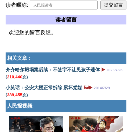
读者暱称:
读者留言
欢迎您的留言反馈。
相关文章：
齐齐哈尔坍塌案后续：不签字不让见孩子遗体
▶️
2023/7/26
(
210,446
次)
小笑话：公安大楼正常拆除 累坏党媒
🖼️▶️
2014/7/29
(
389,455
次)
人民报视频: