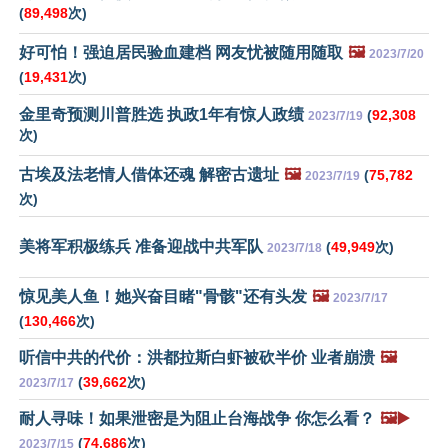
(
89,498
次)
好可怕！强迫居民验血建档 网友忧被随用随取
🖼️
2023/7/20
(
19,431
次)
金里奇预测川普胜选 执政1年有惊人政绩
(
92,308
2023/7/19
次)
古埃及法老情人借体还魂 解密古遗址
🖼️
(
75,782
2023/7/19
次)
美将军积极练兵 准备迎战中共军队
(
49,949
次)
2023/7/18
惊见美人鱼！她兴奋目睹"骨骸"还有头发
🖼️
2023/7/17
(
130,466
次)
听信中共的代价：洪都拉斯白虾被砍半价 业者崩溃
🖼️
(
39,662
次)
2023/7/17
耐人寻味！如果泄密是为阻止台海战争 你怎么看？
🖼️▶️
(
74,686
次)
2023/7/15