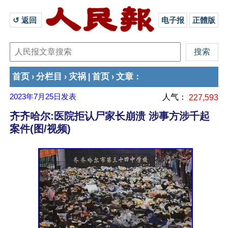
↺ 返回 
电子报
正體版
首页
分栏目
灾祸
首页
文章
›
›
|
›
：
2023年7月25日
发表
人气：
227,593
齐齐哈尔:医院拒认尸家长崩溃 涉事方涉千起
案件(图/视频)