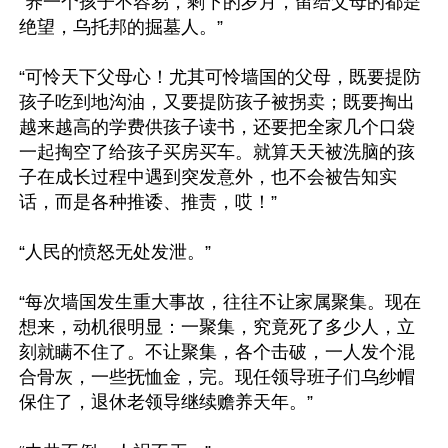
“养一个孩子不容易，剩下的岁月，留给父母的都是
绝望，乌托邦的掘墓人。”

“可怜天下父母心！尤其可怜墙国的父母，既要提防
孩子吃到地沟油，又要提防孩子被拐卖；既要掏出
越来越高的学费供孩子读书，还要把全家几个口袋
一起掏空了给孩子买房买车。就算天天被洗脑的孩
子在成长过程中遇到突发意外，也不会被告知实
话，而是各种推诿、推责，哎！”

“人民的愤怒无处发泄。”

“每次墙国发生重大事故，往往不让家属聚集。现在
想来，动机很明显：一聚集，究竟死了多少人，立
刻就瞒不住了。不让聚集，各个击破，一人发个混
合骨灰，一些抚恤金，完。现任领导班子们乌纱帽
保住了，退休老领导继续赡养天年。”
