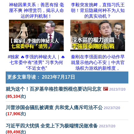
神秘因果关系：善恶有报 毫
李毅突发挑衅，直指习氏王
厘不爽 神理赏罚，揭示人命
朝！背后隐藏何种不为人知
运的评判机制！
的真实动机？
#独家 🔥李强的神秘夫人｜🔥
秦刚在李强面前的小动作早
七常委中有“渣男” 习李为何
就显示他内心不安｜中共官
“不近女色”
场权力游戏的新维度，
更多文章导读：
2023年7月17日
就为这个！百岁基辛格拄着拐棍也要访问北京
🖼️
2023/7/20
(
85,104
次)
川普涉国会骚乱被调查 共和党人痛斥司法不公
2023/7/20
(
17,906
次)
习近平四大忧惧 全党上下为极端情况做准备
2023/7/20
(
89,498
次)