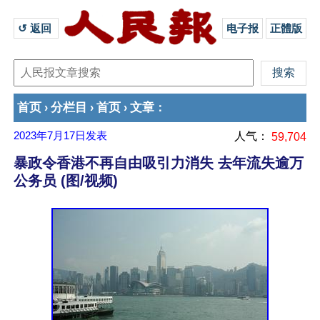
↺ 返回 
电子报
正體版
首页
分栏目
首页
文章
›
›
›
：
2023年7月17日
发表
人气：
59,704
暴政令香港不再自由吸引力消失 去年流失逾万
公务员 (图/视频)