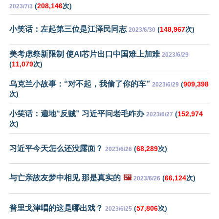
(
208,146
次)
2023/7/3
小笑话：左起第三位是江泽民同志
(
148,967
次)
2023/6/30
美考虑祭新限制 使AI芯片出口中国难上加难
2023/6/29
(
11,079
次)
乌克兰小故事：“对不起，我偷了你的车”
(
909,398
2023/6/29
次)
小笑话：遍地“反贼” 习近平问老毛咋办
(
152,974
2023/6/27
次)
习近平今天怎么还没露面？
(
68,289
次)
2023/6/26
与亡亲故友梦中相见 那是真实的
🖼️
(
66,124
次)
2023/6/26
普里戈津唱的这是哪出戏？
(
57,806
次)
2023/6/25