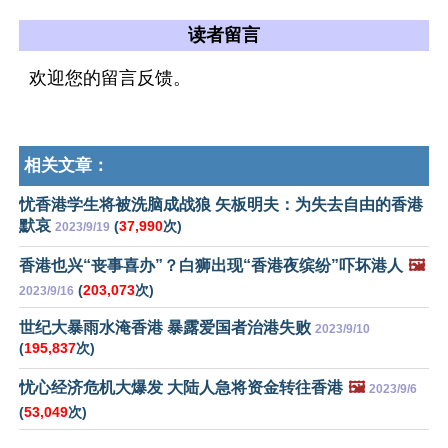
读者留言
欢迎您的留言反馈。
相关文章：
忧香港学生将被洗脑成战狼 矢板明夫：为失去自由的香港
默哀
(
37,990
次)
2023/9/19
香港也兴“丧事喜办”？白狮出现“香港夜缤纷”吓坏港人
🖼️
(
203,073
次)
2023/9/16
世纪大暴雨水淹香港 暴露爱国者治港失败
2023/9/10
(
195,837
次)
忧心经济危机大爆发 大陆人急将资金转往香港
🖼️
2023/9/6
(
53,049
次)