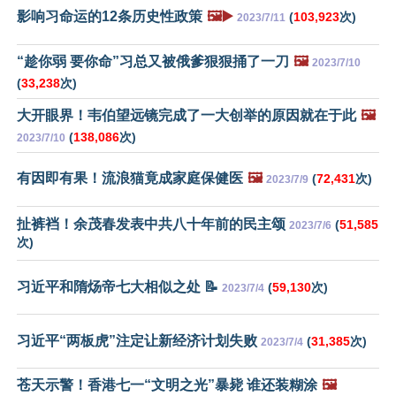
影响习命运的12条历史性政策
🖼️▶️
(
103,923
次)
2023/7/11
“趁你弱 要你命”习总又被俄爹狠狠捅了一刀
🖼️
2023/7/10
(
33,238
次)
大开眼界！韦伯望远镜完成了一大创举的原因就在于此
🖼️
(
138,086
次)
2023/7/10
有因即有果！流浪猫竟成家庭保健医
🖼️
(
72,431
次)
2023/7/9
扯裤裆！余茂春发表中共八十年前的民主颂
(
51,585
2023/7/6
次)
习近平和隋炀帝七大相似之处 📝
(
59,130
次)
2023/7/4
习近平“两板虎”注定让新经济计划失败
(
31,385
次)
2023/7/4
苍天示警！香港七一“文明之光”暴毙 谁还装糊涂
🖼️