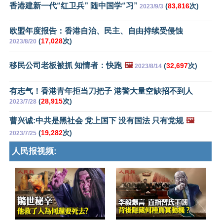
香港建新一代“红卫兵” 随中国学“习”
(
83,816
次)
2023/9/3
欧盟年度报告：香港自治、民主、自由持续受侵蚀
(
17,028
次)
2023/8/20
移民公司老板被抓 知情者：快跑
🖼️
(
32,697
次)
2023/8/14
有志气！香港青年拒当刀把子 港警大量空缺招不到人
(
28,915
次)
2023/7/28
曹兴诚:中共是黑社会 党上国下 没有国法 只有党规
🖼️
(
19,282
次)
2023/7/25
人民报视频: