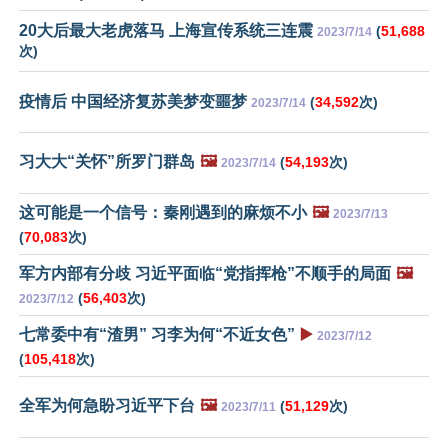
20大后最大老虎落马 上海宣传系统三连震
(
51,688
2023/7/14
次)
疫情后 中国经济复苏美梦变噩梦
(
34,592
次)
2023/7/14
习大大“关怀”所罗门群岛
🖼️
(
54,193
次)
2023/7/14
这可能是一个信号：秦刚遇到的麻烦不小
🖼️
2023/7/13
(
70,083
次)
军方内部有分歧 习近平面临“党指挥枪”不顺手的局面
🖼️
(
56,403
次)
2023/7/12
七常委中有“渣男” 习李为何“不近女色”
▶️
2023/7/12
(
105,418
次)
全军为何急盼习近平下台
🖼️
(
51,129
次)
2023/7/11