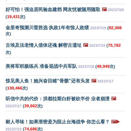
好可怕！强迫居民验血建档 网友忧被随用随取
🖼️
2023/7/20
(
19,431
次)
金里奇预测川普胜选 执政1年有惊人政绩
(
92,308
2023/7/19
次)
古埃及法老情人借体还魂 解密古遗址
🖼️
(
75,782
2023/7/19
次)
美将军积极练兵 准备迎战中共军队
(
49,949
次)
2023/7/18
惊见美人鱼！她兴奋目睹"骨骸"还有头发
🖼️
2023/7/17
(
130,466
次)
听信中共的代价：洪都拉斯白虾被砍半价 业者崩溃
🖼️
(
39,662
次)
2023/7/17
耐人寻味！如果泄密是为阻止台海战争 你怎么看？
🖼️▶️
(
74,686
次)
2023/7/15