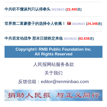
中共听不懂谈判只认得拳头
(
22,400
次)
2023/6/23
世界第二富豪妻子的选择令人钦佩！
🖼️
(
24,348
次)
2023/6/23
中共若发动战争 那末日就铁定来临
(
82,638
次)
2023/6/22
Copyright© RMB Public Foundation Inc.
All Rights Reserved
人民报网站服务条款
关于我们
反馈信箱：
editor@renminbao.com