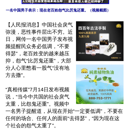
一名中国男子表示：现在老百姓怨气比厉鬼还重。（视频截图）
【人民报消息】中国社会戾气
弥漫，恶性事件层出不穷。近
日，网传一名中国男子发布视
频提醒民众务必低调，“不要
得瑟”，老百姓变的越来越压
抑，怨气“比厉鬼还重”，大部
分人心里憋着一股气“没有地
方去撒”。

“真相传媒”7月14日发布视频
说，“当今中共国的社会戾气
太重，比怨鬼还重”。视频中
一名男子提醒道，从现在开始“一定要低调”，不要在
任何的场合、任何人的面前“去得瑟”，“因为现在这
个社会的怨气太重了”。
