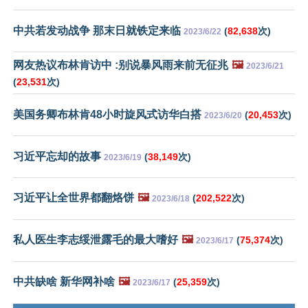
中共若发动战争 那末日就铁定来临
(
82,638
次)
2023/6/22
网友热议布林肯访中 :别说暴风雨来前无征兆
🖼️
2023/6/21
(
23,531
次)
美国务卿布林肯48小时旋风式访华白搭
(
20,453
次)
2023/6/20
习近平忘却的故事
(
38,149
次)
2023/6/19
习近平让全世界都翻烙饼
🖼️
(
202,522
次)
2023/6/18
私人医生李志绥泄露毛的最大嗜好
🖼️
(
75,374
次)
2023/6/17
中共缺啥 新华网补啥
🖼️
(
25,359
次)
2023/6/17