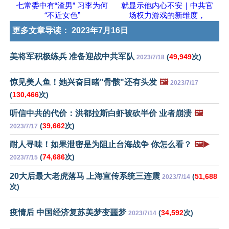
七常委中有“渣男” 习李为何
就显示他内心不安｜中共官
“不近女色”
场权力游戏的新维度，
更多文章导读：
2023年7月16日
美将军积极练兵 准备迎战中共军队
(
49,949
次)
2023/7/18
惊见美人鱼！她兴奋目睹"骨骸"还有头发
🖼️
2023/7/17
(
130,466
次)
听信中共的代价：洪都拉斯白虾被砍半价 业者崩溃
🖼️
(
39,662
次)
2023/7/17
耐人寻味！如果泄密是为阻止台海战争 你怎么看？
🖼️▶️
(
74,686
次)
2023/7/15
20大后最大老虎落马 上海宣传系统三连震
(
51,688
2023/7/14
次)
疫情后 中国经济复苏美梦变噩梦
(
34,592
次)
2023/7/14