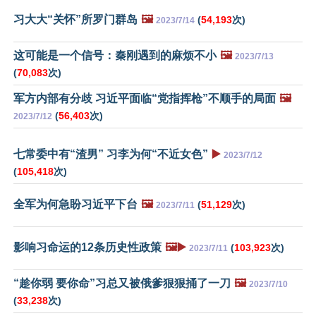
习大大“关怀”所罗门群岛
🖼️
(
54,193
次)
2023/7/14
这可能是一个信号：秦刚遇到的麻烦不小
🖼️
2023/7/13
(
70,083
次)
军方内部有分歧 习近平面临“党指挥枪”不顺手的局面
🖼️
(
56,403
次)
2023/7/12
七常委中有“渣男” 习李为何“不近女色”
▶️
2023/7/12
(
105,418
次)
全军为何急盼习近平下台
🖼️
(
51,129
次)
2023/7/11
影响习命运的12条历史性政策
🖼️▶️
(
103,923
次)
2023/7/11
“趁你弱 要你命”习总又被俄爹狠狠捅了一刀
🖼️
2023/7/10
(
33,238
次)