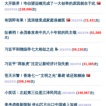
大开眼界！韦伯望远镜完成了一大创举的原因就在于此
🖼️
(
138,086
次)
2023/7/10
有因即有果！流浪猫竟成家庭保健医
🖼️
(
72,431
次)
2023/7/9
扯裤裆！余茂春发表中共八十年前的民主颂
(
51,585
2023/7/6
次)
习近平和隋炀帝七大相似之处 📝
(
59,130
次)
2023/7/4
习近平“两板虎”注定让新经济计划失败
(
31,385
次)
2023/7/4
苍天示警！香港七一“文明之光”暴毙 谁还装糊涂
🖼️
(
208,146
次)
2023/7/3
小笑话：左起第三位是江泽民同志
(
148,967
次)
2023/6/30
美考虑祭新限制 使AI芯片出口中国难上加难
2023/6/29