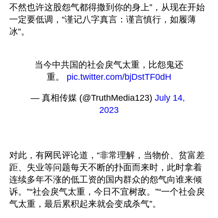
不然也许这股怨气都得撒到你的身上”，从现在开始
一定要低调，“谨记八字真言：谨言慎行，如履薄
当今中共国的社会戾气太重，比怨鬼还
重。 
pic.twitter.com/bjDstTF0dH
— 真相传媒 (@TruthMedia123) 
July 14, 
2023
对此，有网民评论道，“非常理解，当物价、贫富差
距、失业等问题每天不断的扑面而来时，此时拿着
连续多年不涨的低工资的国内群众的怨气向谁来倾
诉。”“社会戾气太重，今日不宜树敌。”“一个社会戾
气太重，最后累积起来就会变成杀气”。
