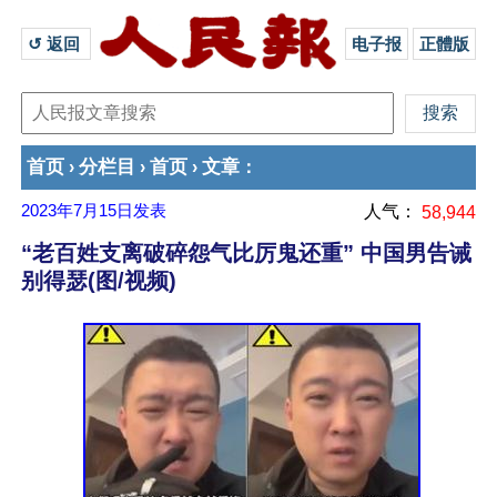
↺ 返回 
电子报
正體版
首页
分栏目
首页
文章
›
›
›
：
2023年7月15日
发表
人气：
58,944
“老百姓支离破碎怨气比厉鬼还重” 中国男告诫
别得瑟(图/视频)