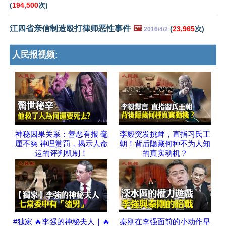
(
194,500
次)
江四省亲信制造殴打律师恶性事件
🖼️
(
23,965
次)
2016/4/2
人民报视频:
神秘因果关系：善恶有报 毫
李毅突发挑衅，直指习氏王
厘不爽 神理赏罚，揭示人命
朝！背后隐藏何种不为人知
运的评判机制！
的真实动机？
#独家 🔥李强的神秘夫人｜🔥
秦刚在李强面前的小动作早