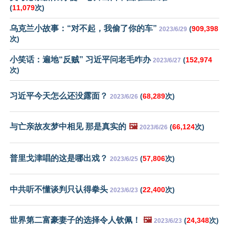
(
11,079
次)
乌克兰小故事：“对不起，我偷了你的车”
(
909,398
2023/6/29
次)
小笑话：遍地“反贼” 习近平问老毛咋办
(
152,974
2023/6/27
次)
习近平今天怎么还没露面？
(
68,289
次)
2023/6/26
与亡亲故友梦中相见 那是真实的
🖼️
(
66,124
次)
2023/6/26
普里戈津唱的这是哪出戏？
(
57,806
次)
2023/6/25
中共听不懂谈判只认得拳头
(
22,400
次)
2023/6/23
世界第二富豪妻子的选择令人钦佩！
🖼️
(
24,348
次)
2023/6/23