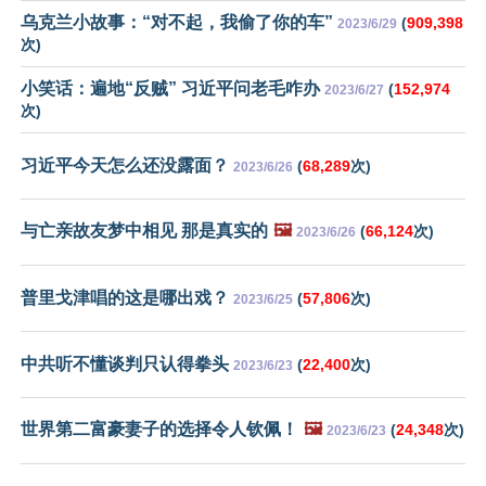
乌克兰小故事：“对不起，我偷了你的车”
(
909,398
2023/6/29
次)
小笑话：遍地“反贼” 习近平问老毛咋办
(
152,974
2023/6/27
次)
习近平今天怎么还没露面？
(
68,289
次)
2023/6/26
与亡亲故友梦中相见 那是真实的
🖼️
(
66,124
次)
2023/6/26
普里戈津唱的这是哪出戏？
(
57,806
次)
2023/6/25
中共听不懂谈判只认得拳头
(
22,400
次)
2023/6/23
世界第二富豪妻子的选择令人钦佩！
🖼️
(
24,348
次)
2023/6/23