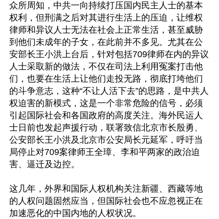
众所周知，中共一向持续打压国内民主人士的基本
权利，但刑满之后对其进行生活上的压迫，让维权
律师和异议人士无法在社会上正常生活，甚至威胁
到他们未成年的子女，在此前并不多见。尤其在公
安部长王小洪上台后，针对包括709律师在内的异议
人士采取新的做法，不仅在司法上利用冤案打击他
们，也要在生活上让他们走投无路，彻底打垮他们
的斗争意志，这种“不让人活下去”的思路，是中共人
权迫害的新模式，这是一个非常危险的信号，必须
引起国际社会和各国政府的高度关注。海外民运人
士日前也发起声援行动，联署致信北京市长殷勇、
公安部长王小洪及北京市公安局长元延军，呼吁当
局停止对709案律师王全璋、李和平两家的政治迫
害、逼迁及边控。

这几年，外界和国际人权机构关注新疆、西藏等地
的人权问题固然应当，但国际社会也不应忽视正在
加速恶化的中国内地的人权状况。
