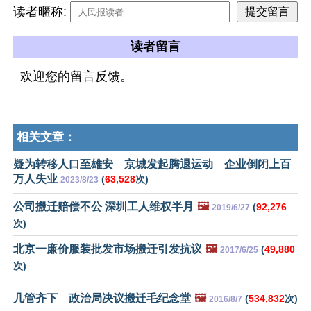
读者暱称:
读者留言
欢迎您的留言反馈。
相关文章：
疑为转移人口至雄安 京城发起腾退运动 企业倒闭上百
万人失业
(
63,528
次)
2023/8/23
公司搬迁赔偿不公 深圳工人维权半月
🖼️
(
92,276
2019/6/27
次)
北京一廉价服装批发市场搬迁引发抗议
🖼️
(
49,880
2017/6/25
次)
几管齐下 政治局决议搬迁毛纪念堂
🖼️
(
534,832
次)
2016/8/7