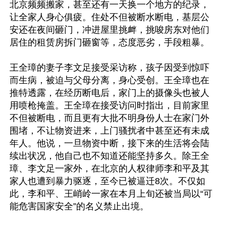
北京频频搬家，甚至还有一天换一个地方的纪录，
让全家人身心俱疲。住处不但被断水断电，基层公
安还在夜间砸门，冲进屋里挑衅，挑唆房东对他们
居住的租赁房拆门砸窗等，态度恶劣，手段粗暴。

王全璋的妻子李文足接受采访称，孩子因受到惊吓
而生病，被迫与父母分离，身心受创。王全璋也在
推特透露，在经历断电后，家门上的摄像头也被人
用喷枪掩盖。王全璋在接受访问时指出，目前家里
不但被断电，而且更有大批不明身份人士在家门外
围堵，不让物资进来，上门骚扰者中甚至还有未成
年人。他说，一旦物资中断，接下来的生活将会陆
续出状况，他自己也不知道还能坚持多久。除王全
璋、李文足一家外，在北京的人权律师李和平及其
家人也遭到暴力驱逐，至今已被逼迁8次。不仅如
此，李和平、王峭岭一家在本月上旬还被当局以“可
能危害国家安全”的名义禁止出境。
