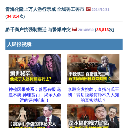
青海化隆上万人游行示威 全城罢工罢市
🖼️
2014/10/31
(
34,314
次)
黔千商户抗强制搬迁 与警爆冲突
🖼️
(
35,813
次)
2014/8/30
人民报视频:
神秘因果关系：善恶有报 毫
李毅突发挑衅，直指习氏王
厘不爽 神理赏罚，揭示人命
朝！背后隐藏何种不为人知
运的评判机制！
的真实动机？