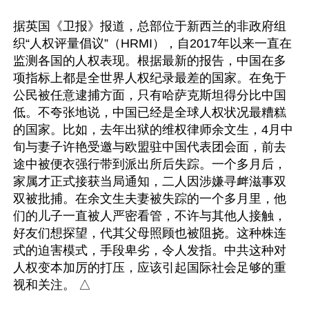
据英国《卫报》报道，总部位于新西兰的非政府组
织“人权评量倡议”（HRMI），自2017年以来一直在
监测各国的人权表现。根据最新的报告，中国在多
项指标上都是全世界人权纪录最差的国家。在免于
公民被任意逮捕方面，只有哈萨克斯坦得分比中国
低。不夸张地说，中国已经是全球人权状况最糟糕
的国家。比如，去年出狱的维权律师余文生，4月中
旬与妻子许艳受邀与欧盟驻中国代表团会面，前去
途中被便衣强行带到派出所后失踪。一个多月后，
家属才正式接获当局通知，二人因涉嫌寻衅滋事双
双被批捕。在余文生夫妻被失踪的一个多月里，他
们的儿子一直被人严密看管，不许与其他人接触，
好友们想探望，代其父母照顾也被阻挠。这种株连
式的迫害模式，手段卑劣，令人发指。中共这种对
人权变本加厉的打压，应该引起国际社会足够的重
视和关注。 △
