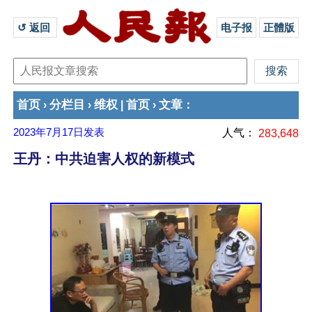
↺ 返回 
电子报
正體版
首页
分栏目
维权
首页
文章
›
›
|
›
：
2023年7月17日
发表
人气：
283,648
王丹：中共迫害人权的新模式