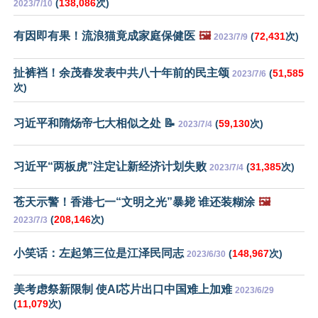
(
138,086
次)
2023/7/10
有因即有果！流浪猫竟成家庭保健医
🖼️
(
72,431
次)
2023/7/9
扯裤裆！余茂春发表中共八十年前的民主颂
(
51,585
2023/7/6
次)
习近平和隋炀帝七大相似之处 📝
(
59,130
次)
2023/7/4
习近平“两板虎”注定让新经济计划失败
(
31,385
次)
2023/7/4
苍天示警！香港七一“文明之光”暴毙 谁还装糊涂
🖼️
(
208,146
次)
2023/7/3
小笑话：左起第三位是江泽民同志
(
148,967
次)
2023/6/30
美考虑祭新限制 使AI芯片出口中国难上加难
2023/6/29
(
11,079
次)