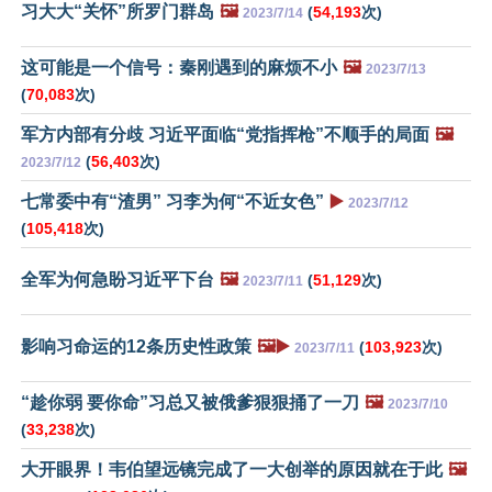
习大大“关怀”所罗门群岛
🖼️
(
54,193
次)
2023/7/14
这可能是一个信号：秦刚遇到的麻烦不小
🖼️
2023/7/13
(
70,083
次)
军方内部有分歧 习近平面临“党指挥枪”不顺手的局面
🖼️
(
56,403
次)
2023/7/12
七常委中有“渣男” 习李为何“不近女色”
▶️
2023/7/12
(
105,418
次)
全军为何急盼习近平下台
🖼️
(
51,129
次)
2023/7/11
影响习命运的12条历史性政策
🖼️▶️
(
103,923
次)
2023/7/11
“趁你弱 要你命”习总又被俄爹狠狠捅了一刀
🖼️
2023/7/10
(
33,238
次)
大开眼界！韦伯望远镜完成了一大创举的原因就在于此
🖼️