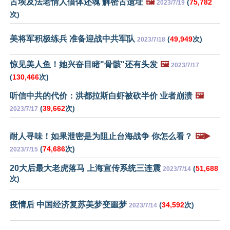
古埃及法老情人借体还魂 解密古遗址
🖼️
(
75,782
2023/7/19
次)
美将军积极练兵 准备迎战中共军队
(
49,949
次)
2023/7/18
惊见美人鱼！她兴奋目睹"骨骸"还有头发
🖼️
2023/7/17
(
130,466
次)
听信中共的代价：洪都拉斯白虾被砍半价 业者崩溃
🖼️
(
39,662
次)
2023/7/17
耐人寻味！如果泄密是为阻止台海战争 你怎么看？
🖼️▶️
(
74,686
次)
2023/7/15
20大后最大老虎落马 上海宣传系统三连震
(
51,688
2023/7/14
次)
疫情后 中国经济复苏美梦变噩梦
(
34,592
次)
2023/7/14