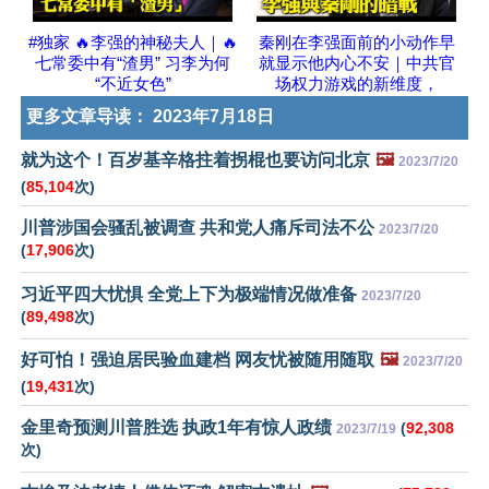
#独家 🔥李强的神秘夫人｜🔥
秦刚在李强面前的小动作早
七常委中有“渣男” 习李为何
就显示他内心不安｜中共官
“不近女色”
场权力游戏的新维度，
更多文章导读：
2023年7月18日
就为这个！百岁基辛格拄着拐棍也要访问北京
🖼️
2023/7/20
(
85,104
次)
川普涉国会骚乱被调查 共和党人痛斥司法不公
2023/7/20
(
17,906
次)
习近平四大忧惧 全党上下为极端情况做准备
2023/7/20
(
89,498
次)
好可怕！强迫居民验血建档 网友忧被随用随取
🖼️
2023/7/20
(
19,431
次)
金里奇预测川普胜选 执政1年有惊人政绩
(
92,308
2023/7/19
次)