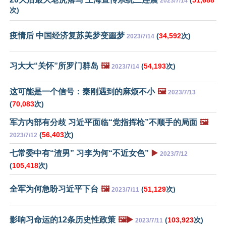
(
51,688
2023/7/14
次)
疫情后 中国经济复苏美梦变噩梦
(
34,592
次)
2023/7/14
习大大“关怀”所罗门群岛
🖼️
(
54,193
次)
2023/7/14
这可能是一个信号：秦刚遇到的麻烦不小
🖼️
2023/7/13
(
70,083
次)
军方内部有分歧 习近平面临“党指挥枪”不顺手的局面
🖼️
(
56,403
次)
2023/7/12
七常委中有“渣男” 习李为何“不近女色”
▶️
2023/7/12
(
105,418
次)
全军为何急盼习近平下台
🖼️
(
51,129
次)
2023/7/11
影响习命运的12条历史性政策
🖼️▶️
(
103,923
次)
2023/7/11