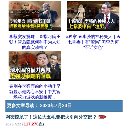
李毅突发挑衅，直指习氏王
#独家 🔥李强的神秘夫人｜🔥
朝！背后隐藏何种不为人知
七常委中有“渣男” 习李为何
的真实动机？
“不近女色”
秦刚在李强面前的小动作早
就显示他内心不安｜中共官
场权力游戏的新维度，
更多文章导读：
2023年7月20日
网友惊呆了！这位大五毛要把火引向外交部？
🖼️▶️
(
117,276
次)
2023/7/22