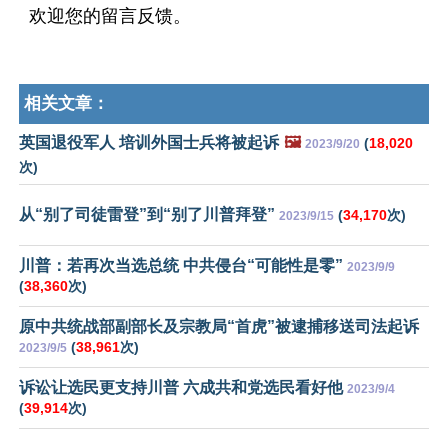
欢迎您的留言反馈。
相关文章：
英国退役军人 培训外国士兵将被起诉
🖼️
(
18,020
2023/9/20
次)
从“别了司徒雷登”到“别了川普拜登”
(
34,170
次)
2023/9/15
川普：若再次当选总统 中共侵台“可能性是零”
2023/9/9
(
38,360
次)
原中共统战部副部长及宗教局“首虎”被逮捕移送司法起诉
(
38,961
次)
2023/9/5
诉讼让选民更支持川普 六成共和党选民看好他
2023/9/4
(
39,914
次)