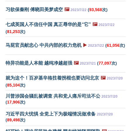
习欲保秦刚 傅晓田美梦成空
🖼️
(
93,568
次)
2023/7/22
七成英国人不信任中国 真正辱华的是“它”
🖼️
2023/7/22
(
81,253
次)
马屁官员献忠心 中共内部的权力危机
▶️
(
61,056
次)
2023/7/22
特异功能是人本能 越纯净越超强
🖼️
(
77,097
次)
2023/7/21
就为这个！百岁基辛格拄着拐棍也要访问北京
🖼️
2023/7/20
(
85,104
次)
川普涉国会骚乱被调查 共和党人痛斥司法不公
2023/7/20
(
17,906
次)
习近平四大忧惧 全党上下为极端情况做准备
2023/7/20
(
89,498
次)