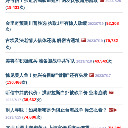
好可怕！强迫居民验血建档 网友忧被随用随取
🖼️
2023/7/20
(
19,431
次)
金里奇预测川普胜选 执政1年有惊人政绩
(
92,308
2023/7/19
次)
古埃及法老情人借体还魂 解密古遗址
🖼️
(
75,782
2023/7/19
次)
美将军积极练兵 准备迎战中共军队
(
49,949
次)
2023/7/18
惊见美人鱼！她兴奋目睹"骨骸"还有头发
🖼️
2023/7/17
(
130,466
次)
听信中共的代价：洪都拉斯白虾被砍半价 业者崩溃
🖼️
(
39,662
次)
2023/7/17
耐人寻味！如果泄密是为阻止台海战争 你怎么看？
🖼️▶️
(
74,686
次)
2023/7/15
20大后最大老虎落马 上海宣传系统三连震