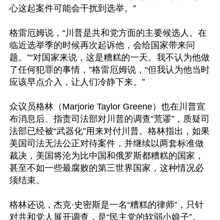
心这起案件可能会干扰到选举。”

格雷厄姆说，“川普是共和党方面的主要候选人。在
临近选举季的时候再次起诉他，会给国家带来问
题。”“对国家来说，这是糟糕的一天。我不认为他做
了任何犯罪的事情，”格雷厄姆说，“但我认为他当时
应该早点介入，让人们冷静下来。”

众议员格林（Marjorie Taylor Greene）也在川普宣
布消息后、指责司法部对川普的调查“荒谬”，质疑司
法部已经被“武器化”用来对付川普。格林指出，如果
美国司法无法公正对待案件，并继续以两套标准做
裁决，美国将沦为比中国和俄罗斯都糟糕的国家，
甚至不如一些最腐败的第三世界国家，这种情况必
须结束。

格林还说，杰克·史密斯是一名“糟糕的律师”，只针
对共和党人展开调查，是“民主党的软弱小娘子”。
