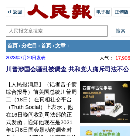
↺ 返回 
电子报
正體版
首页
分栏目
首页
文章
›
›
›
：
2023年7月20日
发表
人气：
17,906
川普涉国会骚乱被调查 共和党人痛斥司法不公
【人民报消息】（记者曾子衡
综合报导）前美国总统川普周
二（18日）在真相社交平台
（Truth Social）上表示，他
在16日晚间收到司法部的正
式发函，通知他现在是2021
年1月6日国会暴动的调查对