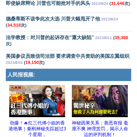
即使缺席辩论 川普也可能抢对手的风头
(
31,646
次)
2023/8/24
德桑蒂斯不该争此次大选 川普大幅甩开了他
2023/8/14
(
34,518
次)
法学教授：对川普的起诉存在“重大缺陷”
(
35,360
2023/8/11
次)
美国参议员致信司法部 要求调查中共资助的美国左翼组织
(
19,150
次)
2023/8/10
人民报视频:
劲爆！🔥红三代傅小姐的香
神秘因果关系：善恶有报 毫
港艳事｜秦刚神秘失踪超过3
厘不爽 神理赏罚，揭示人命
个星期，
运的评判机制！