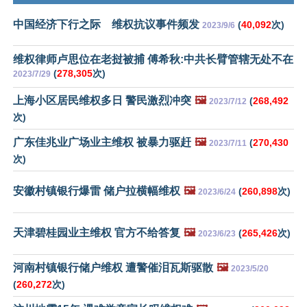
中国经济下行之际 维权抗议事件频发
(
40,092
次)
2023/9/6
维权律师卢思位在老挝被捕 傅希秋:中共长臂管辖无处不在
(
278,305
次)
2023/7/29
上海小区居民维权多日 警民激烈冲突
🖼️
(
268,492
2023/7/12
次)
广东佳兆业广场业主维权 被暴力驱赶
🖼️
(
270,430
2023/7/11
次)
安徽村镇银行爆雷 储户拉横幅维权
🖼️
(
260,898
次)
2023/6/24
天津碧桂园业主维权 官方不给答复
🖼️
(
265,426
次)
2023/6/23
河南村镇银行储户维权 遭警催泪瓦斯驱散
🖼️
2023/5/20
(
260,272
次)