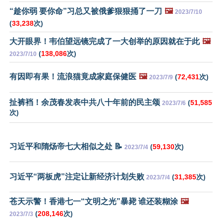
“趁你弱 要你命”习总又被俄爹狠狠捅了一刀
🖼️
2023/7/10
(
33,238
次)
大开眼界！韦伯望远镜完成了一大创举的原因就在于此
🖼️
(
138,086
次)
2023/7/10
有因即有果！流浪猫竟成家庭保健医
🖼️
(
72,431
次)
2023/7/9
扯裤裆！余茂春发表中共八十年前的民主颂
(
51,585
2023/7/6
次)
习近平和隋炀帝七大相似之处 📝
(
59,130
次)
2023/7/4
习近平“两板虎”注定让新经济计划失败
(
31,385
次)
2023/7/4
苍天示警！香港七一“文明之光”暴毙 谁还装糊涂
🖼️
(
208,146
次)
2023/7/3