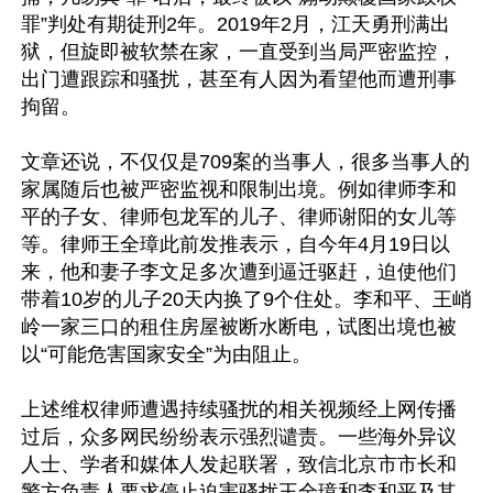
罪”判处有期徒刑2年。2019年2月，江天勇刑满出
狱，但旋即被软禁在家，一直受到当局严密监控，
出门遭跟踪和骚扰，甚至有人因为看望他而遭刑事
拘留。

文章还说，不仅仅是709案的当事人，很多当事人的
家属随后也被严密监视和限制出境。例如律师李和
平的子女、律师包龙军的儿子、律师谢阳的女儿等
等。律师王全璋此前发推表示，自今年4月19日以
来，他和妻子李文足多次遭到逼迁驱赶，迫使他们
带着10岁的儿子20天内换了9个住处。李和平、王峭
岭一家三口的租住房屋被断水断电，试图出境也被
以“可能危害国家安全”为由阻止。

上述维权律师遭遇持续骚扰的相关视频经上网传播
过后，众多网民纷纷表示强烈谴责。一些海外异议
人士、学者和媒体人发起联署，致信北京市市长和
警方负责人要求停止迫害骚扰王全璋和李和平及其