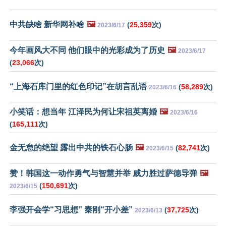
中共缺啥 新华网补啥
🖼️
(
25,359
次)
2023/6/17
今年画风大不同 他们眼中的光彩成为了历史
🖼️
2023/6/17
(
23,066
次)
“上海石库门里的红色印记”在胡言乱语
(
58,289
次)
2023/6/16
小笑话：想当年 江泽民为何让宋祖英离婚
🖼️
2023/6/16
(
165,111
次)
金无怠的绝望 露出中共的铁石心肠
🖼️
(
82,741
次)
2023/6/15
赞！韩国这一动作勇气与智慧并举 威力胜过萨德导弹
🖼️
(
150,691
次)
2023/6/15
李强开会学“习思想” 秦刚“开小差”
(
37,725
次)
2023/6/13