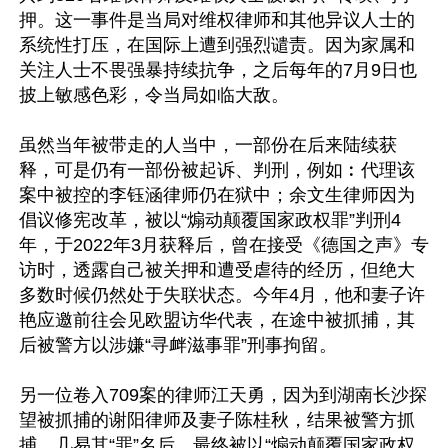
押。这一事件是当局对维权律师和其他异议人士的
系统性打压，在国际上遭到强烈谴责。因为家属和
关注人士不畏强暴持续抗争，之后每年的7月9日也
披上敏感色彩，令当局如临大敌。

虽然当年被带走的人当中，一部份在后来陆续获
释，可是仍有一部份被起诉、判刑，例如︰代理该
案中被控的李钰涵律师仍在狱中；余文生律师因为
倡议修宪改革，被以“煽动颠覆国家政权罪”判刑4
年，于2022年3月获释后，曾在接受《德国之声》专
访时，透露自己被关押和遭受虐待的经历，但绝大
多数时候仍然处于失联状态。今年4月，他和妻子许
艳应邀前往会见欧盟访华代表，在途中被抓捕，其
后被警方以涉嫌“寻衅滋事罪”刑事拘留。

另一位卷入709案的律师江天勇，因为到湖南长沙探
望被抓捕的谢阳律师及妻子陈桂秋，结果被警方抓
捕，几易其“罪”名后，最终被以“煽动颠覆国家政权