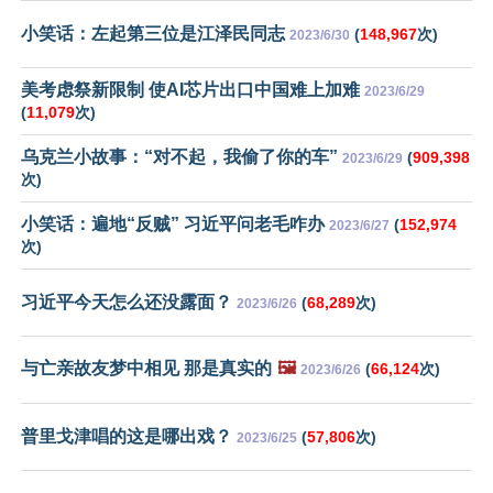
小笑话：左起第三位是江泽民同志
(
148,967
次)
2023/6/30
美考虑祭新限制 使AI芯片出口中国难上加难
2023/6/29
(
11,079
次)
乌克兰小故事：“对不起，我偷了你的车”
(
909,398
2023/6/29
次)
小笑话：遍地“反贼” 习近平问老毛咋办
(
152,974
2023/6/27
次)
习近平今天怎么还没露面？
(
68,289
次)
2023/6/26
与亡亲故友梦中相见 那是真实的
🖼️
(
66,124
次)
2023/6/26
普里戈津唱的这是哪出戏？
(
57,806
次)
2023/6/25