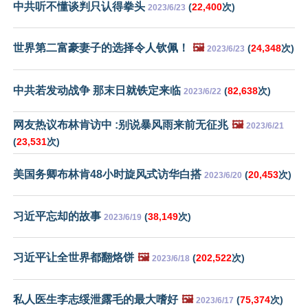
中共听不懂谈判只认得拳头
(
22,400
次)
2023/6/23
世界第二富豪妻子的选择令人钦佩！
🖼️
(
24,348
次)
2023/6/23
中共若发动战争 那末日就铁定来临
(
82,638
次)
2023/6/22
网友热议布林肯访中 :别说暴风雨来前无征兆
🖼️
2023/6/21
(
23,531
次)
美国务卿布林肯48小时旋风式访华白搭
(
20,453
次)
2023/6/20
习近平忘却的故事
(
38,149
次)
2023/6/19
习近平让全世界都翻烙饼
🖼️
(
202,522
次)
2023/6/18
私人医生李志绥泄露毛的最大嗜好
🖼️
(
75,374
次)
2023/6/17