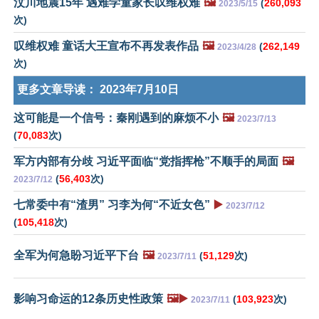
汶川地震15年 遇难学童家长叹维权难
🖼️
(
260,093
2023/5/15
次)
叹维权难 童话大王宣布不再发表作品
🖼️
(
262,149
2023/4/28
次)
更多文章导读：
2023年7月10日
这可能是一个信号：秦刚遇到的麻烦不小
🖼️
2023/7/13
(
70,083
次)
军方内部有分歧 习近平面临“党指挥枪”不顺手的局面
🖼️
(
56,403
次)
2023/7/12
七常委中有“渣男” 习李为何“不近女色”
▶️
2023/7/12
(
105,418
次)
全军为何急盼习近平下台
🖼️
(
51,129
次)
2023/7/11
影响习命运的12条历史性政策
🖼️▶️
(
103,923
次)
2023/7/11