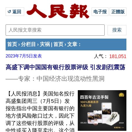
↺ 返回 
电子报
正體版
首页
分栏目
灾祸
首页
文章
›
›
|
›
：
2023年7月5日
发表
人气：
181,051
高盛下调中国国有银行股票评级 引发剧烈震荡
——专家：中国经济出现流动性黑洞
【人民报消息】美国知名投行
高盛集团周三（7月5日）发
报告指出中国主要国有银行的
地方债风险敞口过大，因此下
调了这些银行股票的评级，从
中性或买入降至卖出。这个消