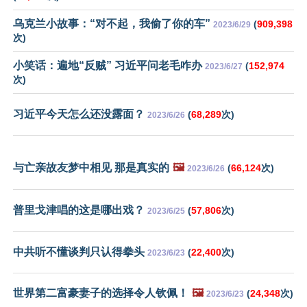
乌克兰小故事：“对不起，我偷了你的车”
(
909,398
2023/6/29
次)
小笑话：遍地“反贼” 习近平问老毛咋办
(
152,974
2023/6/27
次)
习近平今天怎么还没露面？
(
68,289
次)
2023/6/26
与亡亲故友梦中相见 那是真实的
🖼️
(
66,124
次)
2023/6/26
普里戈津唱的这是哪出戏？
(
57,806
次)
2023/6/25
中共听不懂谈判只认得拳头
(
22,400
次)
2023/6/23
世界第二富豪妻子的选择令人钦佩！
🖼️
(
24,348
次)
2023/6/23