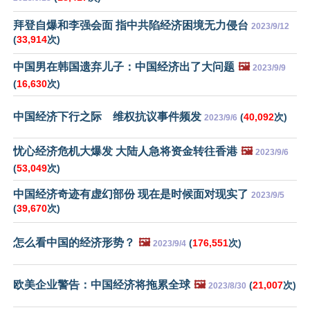
拜登自爆和李强会面 指中共陷经济困境无力侵台
2023/9/12
(
33,914
次)
中国男在韩国遗弃儿子：中国经济出了大问题
🖼️
2023/9/9
(
16,630
次)
中国经济下行之际 维权抗议事件频发
(
40,092
次)
2023/9/6
忧心经济危机大爆发 大陆人急将资金转往香港
🖼️
2023/9/6
(
53,049
次)
中国经济奇迹有虚幻部份 现在是时候面对现实了
2023/9/5
(
39,670
次)
怎么看中国的经济形势？
🖼️
(
176,551
次)
2023/9/4
欧美企业警告：中国经济将拖累全球
🖼️
(
21,007
次)
2023/8/30