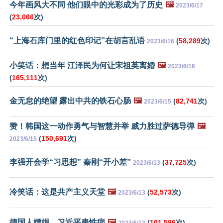
今年画风大不同 他们眼中的光彩成为了历史
🖼️
2023/6/17
(
23,066
次)
“上海石库门里的红色印记”在胡言乱语
(
58,289
次)
2023/6/16
小笑话：想当年 江泽民为何让宋祖英离婚
🖼️
2023/6/16
(
165,111
次)
金无怠的绝望 露出中共的铁石心肠
🖼️
(
82,741
次)
2023/6/15
赞！韩国这一动作勇气与智慧并举 威力胜过萨德导弹
🖼️
(
150,691
次)
2023/6/15
李强开会学“习思想” 秦刚“开小差”
(
37,725
次)
2023/6/13
冷笑话：这是共产主义天堂
🖼️
(
52,573
次)
2023/6/13
德国人嫖娼，习近平患性病
🖼️
(
101,586
次)
2023/6/13