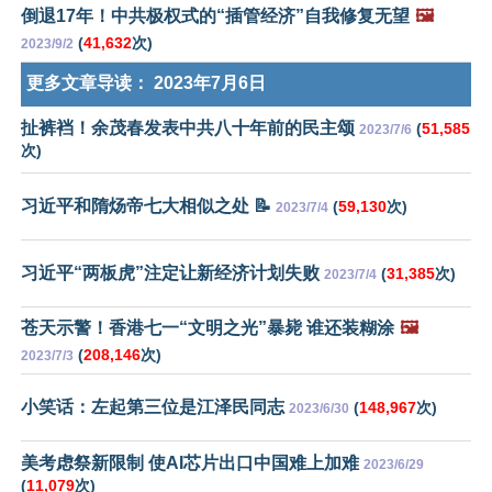
倒退17年！中共极权式的“插管经济”自我修复无望
🖼️
(
41,632
次)
2023/9/2
更多文章导读：
2023年7月6日
扯裤裆！余茂春发表中共八十年前的民主颂
(
51,585
2023/7/6
次)
习近平和隋炀帝七大相似之处 📝
(
59,130
次)
2023/7/4
习近平“两板虎”注定让新经济计划失败
(
31,385
次)
2023/7/4
苍天示警！香港七一“文明之光”暴毙 谁还装糊涂
🖼️
(
208,146
次)
2023/7/3
小笑话：左起第三位是江泽民同志
(
148,967
次)
2023/6/30
美考虑祭新限制 使AI芯片出口中国难上加难
2023/6/29
(
11,079
次)