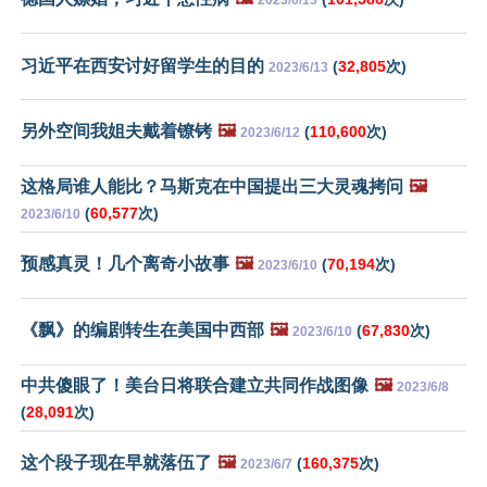
习近平在西安讨好留学生的目的
(
32,805
次)
2023/6/13
另外空间我姐夫戴着镣铐
🖼️
(
110,600
次)
2023/6/12
这格局谁人能比？马斯克在中国提出三大灵魂拷问
🖼️
(
60,577
次)
2023/6/10
预感真灵！几个离奇小故事
🖼️
(
70,194
次)
2023/6/10
《飘》的编剧转生在美国中西部
🖼️
(
67,830
次)
2023/6/10
中共傻眼了！美台日将联合建立共同作战图像
🖼️
2023/6/8
(
28,091
次)
这个段子现在早就落伍了
🖼️
(
160,375
次)
2023/6/7