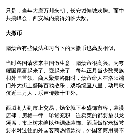
只是，当年大唐万邦来朝，长安城倾城欢腾。而中
共搞峰会，西安城内搞得如临大敌。

大撒币
隋炀帝有些做法和习当下的大撒币也高度相似。

当时各国请求来中国做生意，隋炀帝很高兴。为夸
耀国家富起来了、强起来了，每年正月当少数民族
和外国首领、商人聚集洛阳时，炀帝命人在洛阳端
门外大街上盛陈百戏散乐，戏场绵亘八里，动用歌
伎近三万人，乐声传数十里外。

西域商人到市上交易，炀帝就下令盛饰市容，装潢
店肆，房檐一律，珍货充积，连卖菜的都要垫以龙
须席，市上树木缠以丝绸做装饰。酒店饭馆老板被
要求对过往的外国客商热情款待，外国客商用餐不