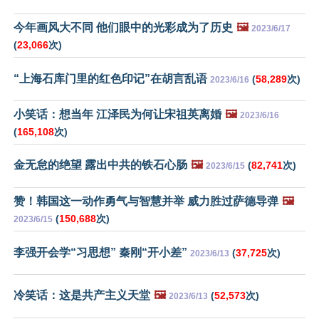
今年画风大不同 他们眼中的光彩成为了历史
🖼️
2023/6/17
(
23,066
次)
“上海石库门里的红色印记”在胡言乱语
(
58,289
次)
2023/6/16
小笑话：想当年 江泽民为何让宋祖英离婚
🖼️
2023/6/16
(
165,108
次)
金无怠的绝望 露出中共的铁石心肠
🖼️
(
82,741
次)
2023/6/15
赞！韩国这一动作勇气与智慧并举 威力胜过萨德导弹
🖼️
(
150,688
次)
2023/6/15
李强开会学“习思想” 秦刚“开小差”
(
37,725
次)
2023/6/13
冷笑话：这是共产主义天堂
🖼️
(
52,573
次)
2023/6/13