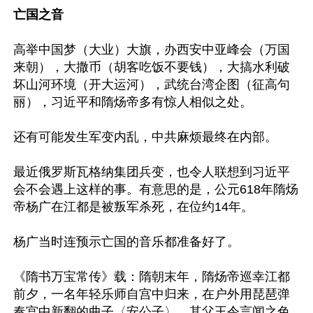
亡国之音
高举中国梦（大业）大旗，办西安中亚峰会（万国
来朝），大撒币（胡客吃饭不要钱），大搞水利破
坏山河环境（开大运河），武统台湾企图（征高句
丽），习近平和隋炀帝多有惊人相似之处。

还有可能发生军变内乱，中共麻烦最终在内部。

最近俄罗斯瓦格纳集团兵变，也令人联想到习近平
会不会遇上这样的事。有意思的是，公元618年隋炀
帝杨广在江都是被叛军杀死，在位约14年。

杨广当时连预示亡国的音乐都准备好了。

《隋书万宝常传》载：隋朝末年，隋炀帝巡幸江都
前夕，一名年轻乐师自宫中归来，在户外用琵琶弹
奏宫中新翻的曲子〈安公子〉。其父王令言闻之色