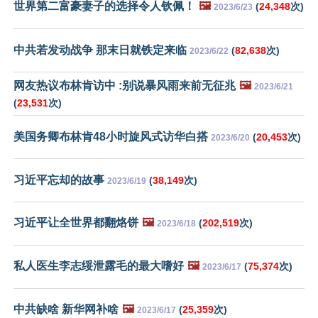
世界第二富豪妻子的选择令人钦佩！
🖼️
(
24,348
次)
2023/6/23
中共若发动战争 那末日就铁定来临
(
82,638
次)
2023/6/22
网友热议布林肯访中 :别说暴风雨来前无征兆
🖼️
2023/6/21
(
23,531
次)
美国务卿布林肯48小时旋风式访华白搭
(
20,453
次)
2023/6/20
习近平忘却的故事
(
38,149
次)
2023/6/19
习近平让全世界都翻烙饼
🖼️
(
202,519
次)
2023/6/18
私人医生李志绥泄露毛的最大嗜好
🖼️
(
75,374
次)
2023/6/17
中共缺啥 新华网补啥
🖼️
(
25,359
次)
2023/6/17