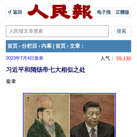
↺ 返回 
电子报
正體版
首页
分栏目
内幕
首页
文章
›
›
|
›
：
2023年7月4日
发表
人气：
59,130
习近平和隋炀帝七大相似之处
秦聿