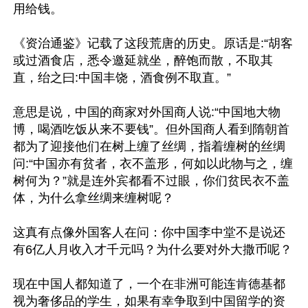
用给钱。

《资治通鉴》记载了这段荒唐的历史。原话是:“胡客
或过酒食店，悉令邀延就坐，醉饱而散，不取其
直，绐之曰:中国丰饶，酒食例不取直。”

意思是说，中国的商家对外国商人说:“中国地大物
博，喝酒吃饭从来不要钱”。但外国商人看到隋朝首
都为了迎接他们在树上缠了丝绸，指着缠树的丝绸
问:“中国亦有贫者，衣不盖形，何如以此物与之，缠
树何为？”就是连外宾都看不过眼，你们贫民衣不盖
体，为什么拿丝绸来缠树呢？

这真有点像外国客人在问：你中国李中堂不是说还
有6亿人月收入才千元吗？为什么要对外大撒币呢？

现在中国人都知道了，一个在非洲可能连肯德基都
视为奢侈品的学生，如果有幸争取到中国留学的资