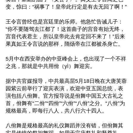
变，惊曰：“祸事了！皇帝此行定是有去无回了啊！”

王令言曾经也是宫廷里的乐师。他急忙告诫儿子：
“你不要随驾去江都了！这首曲子的宫音有始无终，
宫音代表君主，所以皇帝此去肯定回不来了！”后来
果真如王令言说的那样，隋炀帝在江都被杀身亡。

5月中在西安举办的中亚峰会上，也出现了一个不祥
之兆，那就是中共用佾（yì）舞迎宾。

据中共官媒报导，中共最高层5月18日晚在大唐芙蓉
园紫云前举行了迎宾表演，欢迎中亚五国总统，表
演包括八佾舞。官方报导说是佾舞中国五大古礼之
首，佾舞有“二佾”“四佾”“六佾”“八佾”之分。“八佾”为
规格最高，即每行八人，共八行六十四人。

八佾舞是规格最高的礼仪舞蹈并没有错，但佾舞其