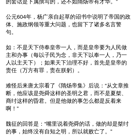
的套话是下属撰写的，还不如隋炀帝有才华。”

公元604年，杨广亲自起草的诏书中说明了帝国的政
体、施政纲领等重大问题，也留下了诸多名言警
句。

如：不是天下侍奉皇帝一人，而是皇帝要为人民做
主和办事（每以子民为念，非天下以奉一人，乃一
人以主天下）；如果天下治理不好，首先是皇帝的
责任（万方有罪，责在朕躬）。

难怪后来唐太宗看了《隋炀帝集》后说：“从文章推
断，他应该是尧舜这样的圣明之君，而不是夏桀、
商纣这样的昏君。但是他做的事怎么都是反着来
啊！”

魏征的回答是：“嘴里说着尧舜的话，做的却是桀纣
的事，始终没有自知之明，所以就败亡了。”
