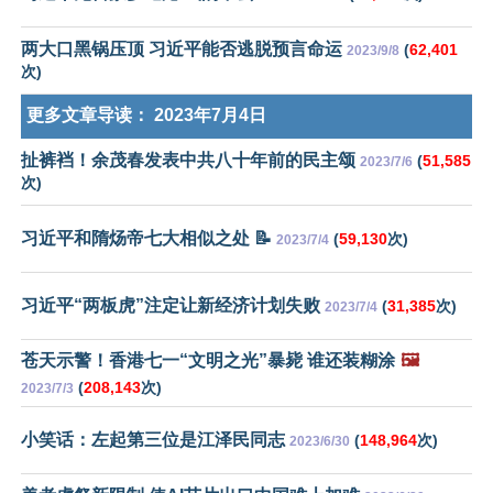
两大口黑锅压顶 习近平能否逃脱预言命运
(
62,401
2023/9/8
次)
更多文章导读：
2023年7月4日
扯裤裆！余茂春发表中共八十年前的民主颂
(
51,585
2023/7/6
次)
习近平和隋炀帝七大相似之处 📝
(
59,130
次)
2023/7/4
习近平“两板虎”注定让新经济计划失败
(
31,385
次)
2023/7/4
苍天示警！香港七一“文明之光”暴毙 谁还装糊涂
🖼️
(
208,143
次)
2023/7/3
小笑话：左起第三位是江泽民同志
(
148,964
次)
2023/6/30