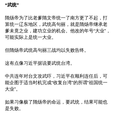
“武统”
隋炀帝为了比老爹隋文帝统一了南方更了不起，打
算统一辽东地区，武统高句丽，就是隋炀帝继承老
爹未竟之业，建功立业的机会。他改的年号“大业”，
可能实际上是统一大业。

但隋炀帝武统高句丽三战均以失败告终。

这有点像习近平据说要武统台湾。

中共连年对台文攻武吓，习近平在顺利连任后，可
能企图于适当时机完成“收复台湾”的所谓“祖国统一
大业”。

如果习像极了隋炀帝的命运，要武统，结果可能也
是失败。
