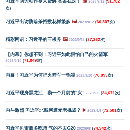
习近平两大动作令人费解 答案在这！
🖼️
(
51,782
2023/9/12
次)
习近平出访防暗杀招数花样繁多
🖼️
(
66,807
次)
2023/9/12
精彩网语：习近平的三板斧
🖼️
(
37,362
次)
2023/9/11
【内幕】你想不到！习近平如此惧怕自己的火箭军
(
71,049
次)
2023/9/10
内幕！习近平为何把火箭军一锅端
(
70,853
次)
2023/9/10
习近平现身黑龙江 勘一个月前的“灾”
(
34,671
次)
2023/9/8
内斗激烈 习近平北戴河遭元老挑战？
▶️
(
72,501
次)
2023/9/8
习近平见雷蒙多吃瘪 气的不去G20
(
74,342
次)
2023/9/8