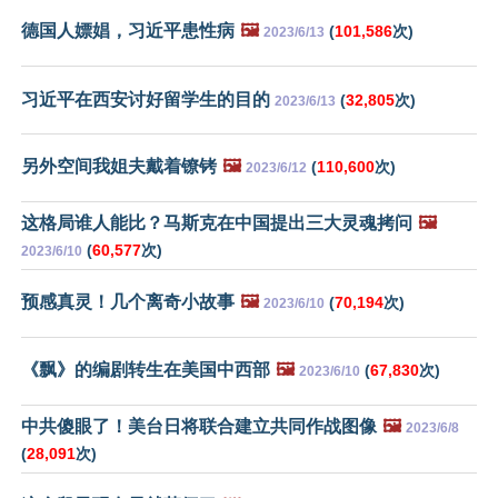
德国人嫖娼，习近平患性病
🖼️
(
101,586
次)
2023/6/13
习近平在西安讨好留学生的目的
(
32,805
次)
2023/6/13
另外空间我姐夫戴着镣铐
🖼️
(
110,600
次)
2023/6/12
这格局谁人能比？马斯克在中国提出三大灵魂拷问
🖼️
(
60,577
次)
2023/6/10
预感真灵！几个离奇小故事
🖼️
(
70,194
次)
2023/6/10
《飘》的编剧转生在美国中西部
🖼️
(
67,830
次)
2023/6/10
中共傻眼了！美台日将联合建立共同作战图像
🖼️
2023/6/8
(
28,091
次)