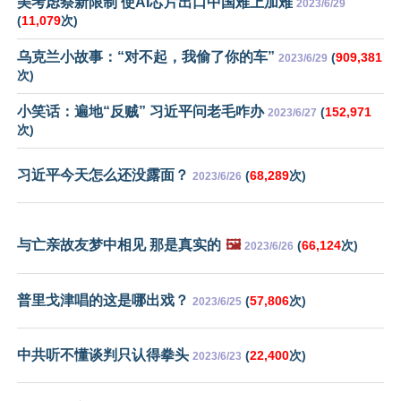
美考虑祭新限制 使AI芯片出口中国难上加难
2023/6/29
(
11,079
次)
乌克兰小故事：“对不起，我偷了你的车”
(
909,381
2023/6/29
次)
小笑话：遍地“反贼” 习近平问老毛咋办
(
152,971
2023/6/27
次)
习近平今天怎么还没露面？
(
68,289
次)
2023/6/26
与亡亲故友梦中相见 那是真实的
🖼️
(
66,124
次)
2023/6/26
普里戈津唱的这是哪出戏？
(
57,806
次)
2023/6/25
中共听不懂谈判只认得拳头
(
22,400
次)
2023/6/23