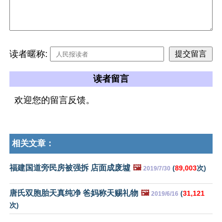
读者暱称:
读者留言
欢迎您的留言反馈。
相关文章：
福建国道旁民房被强拆 店面成废墟
🖼️
(
89,003
次)
2019/7/30
唐氏双胞胎天真纯净 爸妈称天赐礼物
🖼️
(
31,121
2019/6/16
次)