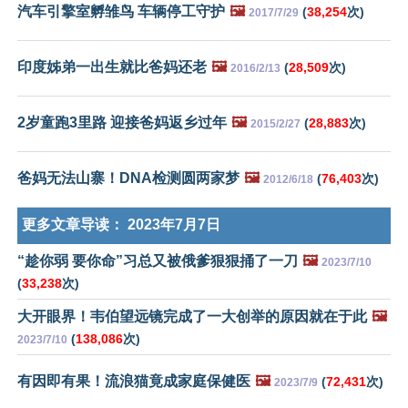
汽车引擎室孵雏鸟 车辆停工守护
🖼️
(
38,254
次)
2017/7/29
印度姊弟一出生就比爸妈还老
🖼️
(
28,509
次)
2016/2/13
2岁童跑3里路 迎接爸妈返乡过年
🖼️
(
28,883
次)
2015/2/27
爸妈无法山寨！DNA检测圆两家梦
🖼️
(
76,403
次)
2012/6/18
更多文章导读：
2023年7月7日
“趁你弱 要你命”习总又被俄爹狠狠捅了一刀
🖼️
2023/7/10
(
33,238
次)
大开眼界！韦伯望远镜完成了一大创举的原因就在于此
🖼️
(
138,086
次)
2023/7/10
有因即有果！流浪猫竟成家庭保健医
🖼️
(
72,431
次)
2023/7/9