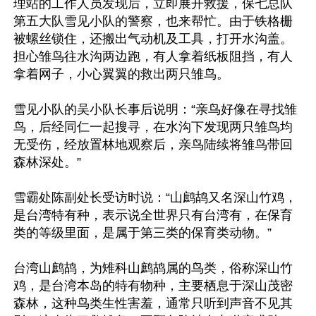
理站的工作人员发现后，立即展开救援，保七总队
第五大队雪见小队的警察，也来帮忙。由于铁格栅
被螺丝锁住，还搬出气动机及工具，打开水沟盖。
担心雏鸟往水沟两边跑，有人拿着纸板阻挡，有人
拿着网子，小心翼翼的救出两只雏鸟。

雪见小队的吴小队长事后说明：“亲鸟好像在寻找雏
鸟，后经同仁一起搜寻，在水沟下发现两只雏鸟均
无受伤，经放置林地观察后，亲鸟陆续将雏鸟带回
森林深处。”

雪霸处陈副处长受访时说：“山鹧鸪又名深山竹鸡，
是台湾特有种，表示说全世界只有台湾有，在保育
类的等级里面，是属于第三类的保育类动物。”

台湾山鹧鸪，为雉科山鹧鸪属的鸟类，俗称深山竹
鸡，是台湾本岛的特有物种，主要栖息于深山茂密
森林，这种鸟类生性害羞，通常只听到声音不见其