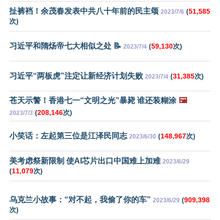
扯裤裆！余茂春发表中共八十年前的民主颂
(
51,585
2023/7/6
次)
习近平和隋炀帝七大相似之处 📝
(
59,130
次)
2023/7/4
习近平“两板虎”注定让新经济计划失败
(
31,385
次)
2023/7/4
苍天示警！香港七一“文明之光”暴毙 谁还装糊涂
🖼️
(
208,146
次)
2023/7/3
小笑话：左起第三位是江泽民同志
(
148,967
次)
2023/6/30
美考虑祭新限制 使AI芯片出口中国难上加难
2023/6/29
(
11,079
次)
乌克兰小故事：“对不起，我偷了你的车”
(
909,398
2023/6/29
次)