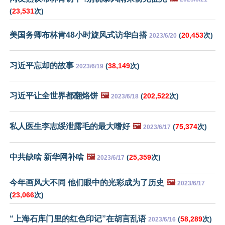
(
23,531
次)
美国务卿布林肯48小时旋风式访华白搭
(
20,453
次)
2023/6/20
习近平忘却的故事
(
38,149
次)
2023/6/19
习近平让全世界都翻烙饼
🖼️
(
202,522
次)
2023/6/18
私人医生李志绥泄露毛的最大嗜好
🖼️
(
75,374
次)
2023/6/17
中共缺啥 新华网补啥
🖼️
(
25,359
次)
2023/6/17
今年画风大不同 他们眼中的光彩成为了历史
🖼️
2023/6/17
(
23,066
次)
“上海石库门里的红色印记”在胡言乱语
(
58,289
次)
2023/6/16