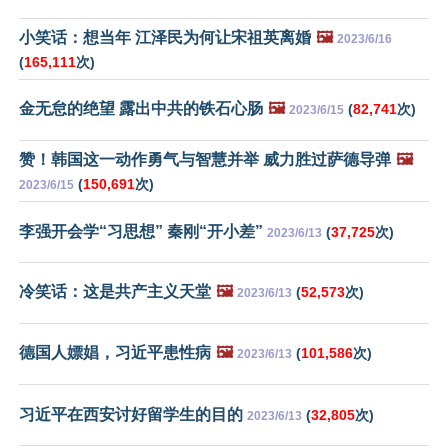
小笑话：想当年 江泽民为何让宋祖英离婚
🖼️
2023/6/16
(
165,111
次)
金无怠的绝望 露出中共的铁石心肠
🖼️
(
82,741
次)
2023/6/15
赞！韩国这一动作勇气与智慧并举 威力胜过萨德导弹
🖼️
(
150,691
次)
2023/6/15
李强开会学“习思想” 秦刚“开小差”
(
37,725
次)
2023/6/13
冷笑话：这是共产主义天堂
🖼️
(
52,573
次)
2023/6/13
德国人嫖娼，习近平患性病
🖼️
(
101,586
次)
2023/6/13
习近平在西安讨好留学生的目的
(
32,805
次)
2023/6/13