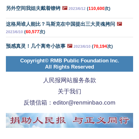
另外空间我姐夫戴着镣铐
🖼️
(
110,600
次)
2023/6/12
这格局谁人能比？马斯克在中国提出三大灵魂拷问
🖼️
(
60,577
次)
2023/6/10
预感真灵！几个离奇小故事
🖼️
(
70,194
次)
2023/6/10
Copyright© RMB Public Foundation Inc.
All Rights Reserved
人民报网站服务条款
关于我们
反馈信箱：
editor@renminbao.com