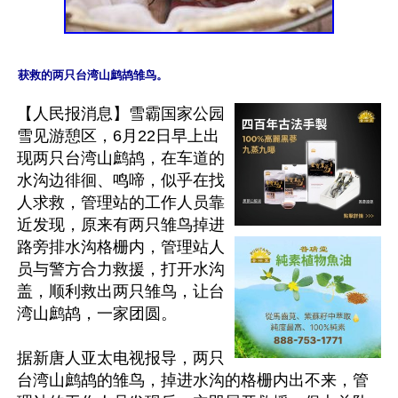
【人民报消息】雪霸国家公园
雪见游憩区，6月22日早上出
现两只台湾山鹧鸪，在车道的
水沟边徘徊、鸣啼，似乎在找
人求救，管理站的工作人员靠
近发现，原来有两只雏鸟掉进
路旁排水沟格栅内，管理站人
员与警方合力救援，打开水沟
盖，顺利救出两只雏鸟，让台
湾山鹧鸪，一家团圆。

据新唐人亚太电视报导，两只
台湾山鹧鸪的雏鸟，掉进水沟的格栅内出不来，管