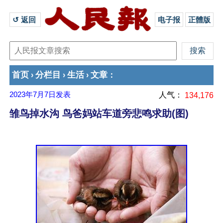
↺ 返回 
电子报
正體版
首页
分栏目
生活
文章
›
›
›
：
2023年7月7日
发表
人气：
134,176
雏鸟掉水沟 鸟爸妈站车道旁悲鸣求助(图)