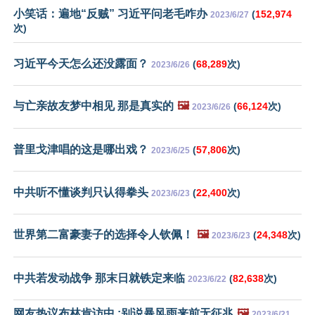
小笑话：遍地“反贼” 习近平问老毛咋办
(
152,974
2023/6/27
次)
习近平今天怎么还没露面？
(
68,289
次)
2023/6/26
与亡亲故友梦中相见 那是真实的
🖼️
(
66,124
次)
2023/6/26
普里戈津唱的这是哪出戏？
(
57,806
次)
2023/6/25
中共听不懂谈判只认得拳头
(
22,400
次)
2023/6/23
世界第二富豪妻子的选择令人钦佩！
🖼️
(
24,348
次)
2023/6/23
中共若发动战争 那末日就铁定来临
(
82,638
次)
2023/6/22
网友热议布林肯访中 :别说暴风雨来前无征兆
🖼️
2023/6/21