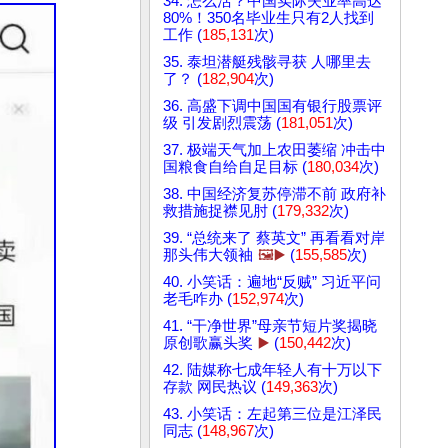
34. 怎么活？中国实际失业率高达
80%！350名毕业生只有2人找到
工作 (
185,131
次)
35. 泰坦潜艇残骸寻获 人哪里去
了？ (
182,904
次)
36. 高盛下调中国国有银行股票评
级 引发剧烈震荡 (
181,051
次)
37. 极端天气加上农田萎缩 冲击中
国粮食自给自足目标 (
180,034
次)
38. 中国经济复苏停滞不前 政府补
救措施捉襟见肘 (
179,332
次)
39. “总统来了 蔡英文” 再看看对岸
那头伟大领袖
🖼️▶️
(
155,585
次)
40. 小笑话：遍地“反贼” 习近平问
老毛咋办 (
152,974
次)
41. “干净世界”母亲节短片奖揭晓
原创歌赢头奖
▶️
(
150,442
次)
42. 陆媒称七成年轻人有十万以下
存款 网民热议 (
149,363
次)
43. 小笑话：左起第三位是江泽民
同志 (
148,967
次)