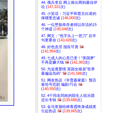
44. 俄兵变后 网上推出两则最佳评
论 (
147,331
次)
45. 小笑话：习近平和普京比谁的
保镖更忠诚 (
146,000
次)
46. 一位堕胎幸存者得以存活的15
个神迹 (
145,048
次)
47. 网文：“色字头上一把刀” 后半
句更要命 (
143,428
次)
48. 好色贪淫 报应可畏
🖼️
(
142,954
次)
49. 七成人的心意已变！“美国梦”
不再是赚大钱
🖼️
(
142,383
次)
50. 为追逐爱情 英国女移居"世界
最偏远岛屿"
🖼️
(
141,586
次)
51. 网友热议《辛普森家庭》预言
泰坦号悲剧 编剧:巧合
🖼️
(
140,550
次)
52. 4个同名同姓的陌生人组乐团
还出专辑
🖼️
(
139,686
次)
53. 金马奖颁给林青霞终身成就奖
引起热议
🖼️
(
139,665
次)