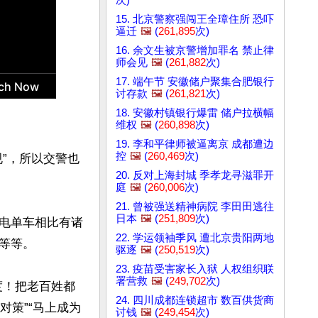
15. 北京警察强闯王全璋住所 恐吓
逼迁
🖼️
(
261,895
次)
16. 余文生被京警增加罪名 禁止律
师会见
🖼️
(
261,882
次)
17. 端午节 安徽储户聚集合肥银行
讨存款
🖼️
(
261,821
次)
18. 安徽村镇银行爆雷 储户拉横幅
维权
🖼️
(
260,898
次)
19. 李和平律师被逼离京 成都遭边
控
🖼️
(
260,469
次)
”，所以交警也
20. 反对上海封城 季孝龙寻滋罪开
庭
🖼️
(
260,006
次)
21. 曾被强送精神病院 李田田逃往
日本
🖼️
(
251,809
次)
电单车相比有诸
22. 学运领袖季风 遭北京贵阳两地
等。

驱逐
🖼️
(
250,519
次)
23. 疫苗受害家长入狱 人权组织联
署营救
🖼️
(
249,702
次)
度！把老百姓都
24. 四川成都连锁超市 数百供货商
对策”“马上成为
讨钱
🖼️
(
249,454
次)