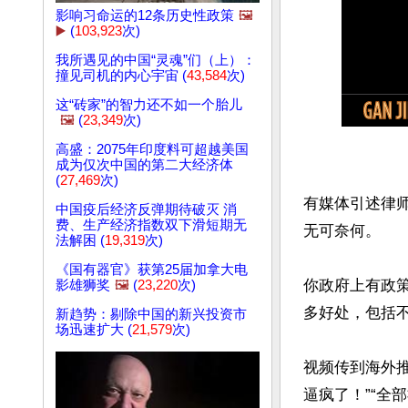
影响习命运的12条历史性政策
🖼️
▶️
(
103,923
次)
我所遇见的中国“灵魂”们（上）：
撞见司机的内心宇宙 (
43,584
次)
这“砖家”的智力还不如一个胎儿
🖼️
(
23,349
次)
高盛：2075年印度料可超越美国
成为仅次中国的第二大经济体
(
27,469
次)
有媒体引述律
中国疫后经济反弹期待破灭 消
费、生产经济指数双下滑短期无
无可奈何。

法解困 (
19,319
次)
《国有器官》获第25届加拿大电
你政府上有政
影雄狮奖
🖼️
(
23,220
次)
多好处，包括
新趋势：剔除中国的新兴投资市
场迅速扩大 (
21,579
次)
视频传到海外
逼疯了！”“全