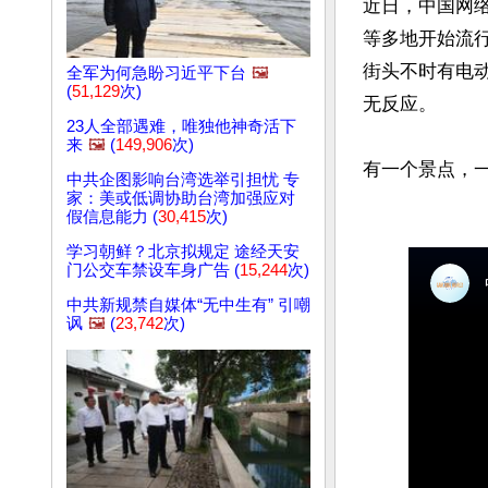
近日，中国网
等多地开始流
街头不时有电
全军为何急盼习近平下台
🖼️
(
51,129
次)
无反应。

23人全部遇难，唯独他神奇活下
来
🖼️
(
149,906
次)
中共企图影响台湾选举引担忧 专
家：美或低调协助台湾加强应对
假信息能力 (
30,415
次)
学习朝鲜？北京拟规定 途经天安
门公交车禁设车身广告 (
15,244
次)
中共新规禁自媒体“无中生有” 引嘲
讽
🖼️
(
23,742
次)