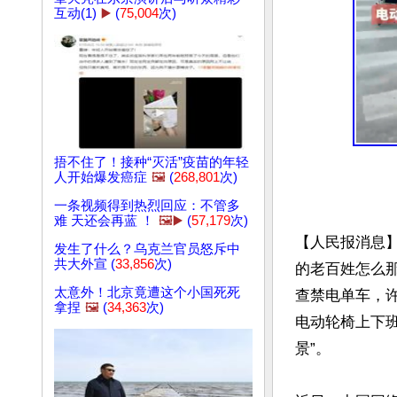
互动(1)
▶️
(
75,004
次)
捂不住了！接种“灭活”疫苗的年轻
人开始爆发癌症
🖼️
(
268,801
次)
一条视频得到热烈回应：不管多
难 天还会再蓝 ！
🖼️▶️
(
57,179
次)
【人民报消息
发生了什么？乌克兰官员怒斥中
共大外宣 (
33,856
次)
的老百姓怎么
太意外！北京竟遭这个小国死死
查禁电单车，
拿捏
🖼️
(
34,363
次)
电动轮椅上下
景”。
