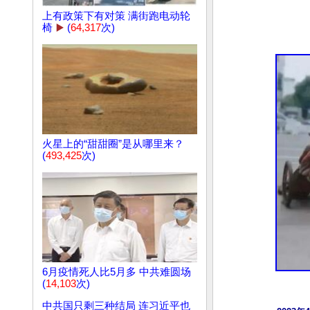
上有政策下有对策 满街跑电动轮
椅
▶️
(
64,317
次)
火星上的“甜甜圈”是从哪里来？
(
493,425
次)
6月疫情死人比5月多 中共难圆场
(
14,103
次)
中共国只剩三种结局 连习近平也