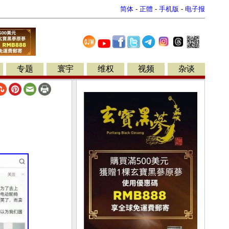
简体
-
正體
-
手机版
-
电子报
专题
寰宇
维权
视频
杂谈