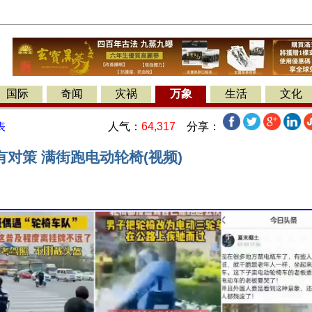
国际
奇闻
灾祸
万象
生活
文化
人气：
64,317
分享：
表
对策 满街跑电动轮椅(视频)