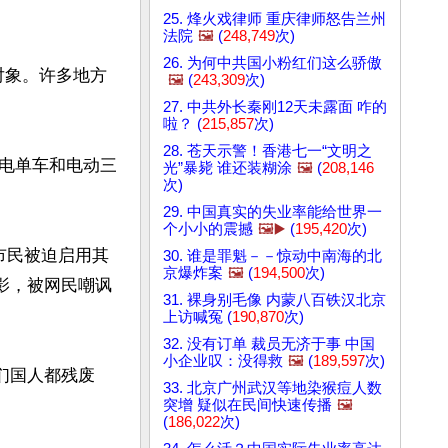
25. 烽火戏律师 重庆律师怒告兰州
法院
🖼️
(
248,749
次)
26. 为何中共国小粉红们这么骄傲
对象。许多地方
🖼️
(
243,309
次)
27. 中共外长秦刚12天未露面 咋的
啦？ (
215,857
次)
28. 苍天示警！香港七一“文明之
电单车和电动三
光”暴毙 谁还装糊涂
🖼️
(
208,146
次)
29. 中国真实的失业率能给世界一
个小小的震撼
🖼️▶️
(
195,420
次)
市民被迫启用其
30. 谁是罪魁－－惊动中南海的北
京爆炸案
🖼️
(
194,500
次)
影，被网民嘲讽
31. 裸身别毛像 内蒙八百铁汉北京
上访喊冤 (
190,870
次)
32. 没有订单 裁员无济于事 中国
小企业叹：没得救
🖼️
(
189,597
次)
们国人都残废
33. 北京广州武汉等地染猴痘人数
突增 疑似在民间快速传播
🖼️
(
186,022
次)