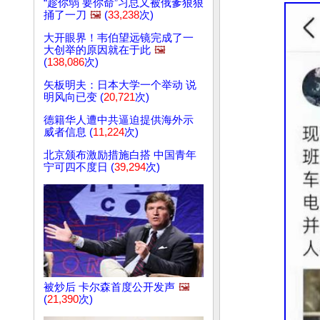
“趁你弱 要你命”习总又被俄爹狠狠
捅了一刀
🖼️
(
33,238
次)
大开眼界！韦伯望远镜完成了一
大创举的原因就在于此
🖼️
(
138,086
次)
矢板明夫：日本大学一个举动 说
明风向已变 (
20,721
次)
德籍华人遭中共逼迫提供海外示
威者信息 (
11,224
次)
北京颁布激励措施白搭 中国青年
宁可四不度日 (
39,294
次)
被炒后 卡尔森首度公开发声
🖼️
(
21,390
次)