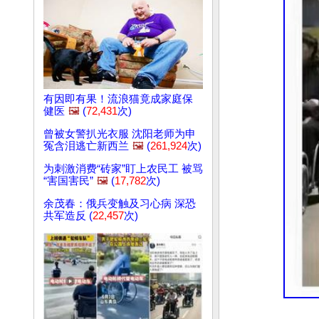
有因即有果！流浪猫竟成家庭保
健医
🖼️
(
72,431
次)
曾被女警扒光衣服 沈阳老师为申
冤含泪逃亡新西兰
🖼️
(
261,924
次)
为刺激消费“砖家”盯上农民工 被骂
“害国害民”
🖼️
(
17,782
次)
余茂春：俄兵变触及习心病 深恐
共军造反 (
22,457
次)