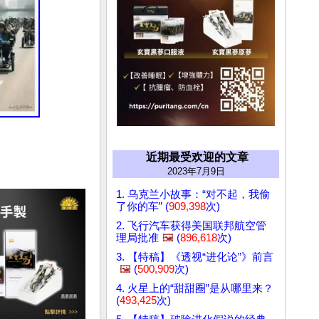
近期最受欢迎的文章
2023年7月9日
1. 乌克兰小故事：“对不起，我偷
了你的车” (
909,398
次)
2. 飞行汽车获得美国联邦航空管
理局批准
🖼️
(
896,618
次)
3. 【特稿】《透视“进化论”》前言
🖼️
(
500,909
次)
4. 火星上的“甜甜圈”是从哪里来？
(
493,425
次)