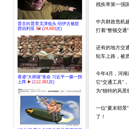
残疾率第一强国”
中共财政危机越
普京向普里戈津低头 绍伊古被贬
西伯利亚
🖼️
(
24,683
次)
打着“整顿交通
还有的地方交
轮车上路，被质
今年4月，河
香港“大师级”丧命 习近平一瘸一拐
上阵
▶️
(
112,381
次)
它“交通工具
为“独特的风景线
一位“夏末耶