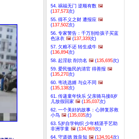
54. 祸福无门 逆顺有数
🖼️
(
137,573
次)
55. 得不义之财 遭报应
🖼️
(
137,502
次)
56. 专家警告：千万别给孩子买蓝
色泳衣
🖼️
(
137,339
次)
57. 欠粮不还 转生成牛
🖼️
(
136,894
次)
58. 起淫欲 削功名
🖼️
(
135,695
次)
59. 爱民恤民的清官 得善报
🖼️
(
135,270
次)
60. 韦诜选婿 与众不同
🖼️
(
135,138
次)
61. 传递童年快乐 父亲骑马接8岁
儿放假回家
🖼️
(
135,037
次)
62. 一个美好的故事：心肺复苏救
小鸟
🖼️
(
135,035
次)
63. 5岁自学钩织 少年精湛手艺助
非洲学童
🖼️
(
134,969
次)
64. 守道德 致良知
🖼️
(
134,914
次)