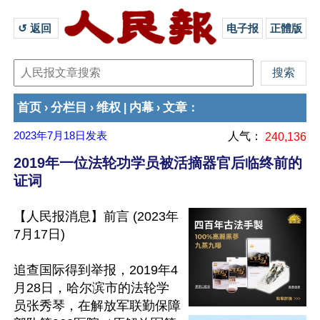
↺ 返回 
电子报
正體版
首页
分栏目
维权
内幕
文章
›
›
|
›
：
2023年7月18日
发表
人气：
240,136
2019年一位法轮功学员被活摘器官后临终前的
证词
【人民报消息】前言 (2023年
7月17日)

追查国际得到举报，2019年4
月28日，哈尔滨市的法轮学
员张秀琴，在解放军联勤保障