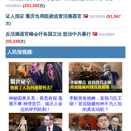
(
251,392
次)
2022/6/24
证人指证 重庆当局阻挠追查活摘器官
🖼️
(
91,567
2021/9/26
次)
反活摘器官峰会吁各国立法 惩治中共暴行
🖼️
2021/9/19
(
55,348
次)
人民报视频:
神秘因果关系：善恶有报 毫
李毅突发挑衅，直指习氏王
厘不爽 神理赏罚，揭示人命
朝！背后隐藏何种不为人知
运的评判机制！
的真实动机？