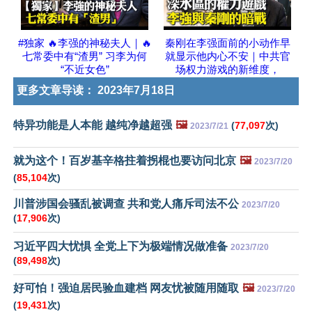
#独家 🔥李强的神秘夫人｜🔥
秦刚在李强面前的小动作早
七常委中有“渣男” 习李为何
就显示他内心不安｜中共官
“不近女色”
场权力游戏的新维度，
更多文章导读：
2023年7月18日
特异功能是人本能 越纯净越超强
🖼️
(
77,097
次)
2023/7/21
就为这个！百岁基辛格拄着拐棍也要访问北京
🖼️
2023/7/20
(
85,104
次)
川普涉国会骚乱被调查 共和党人痛斥司法不公
2023/7/20
(
17,906
次)
习近平四大忧惧 全党上下为极端情况做准备
2023/7/20
(
89,498
次)
好可怕！强迫居民验血建档 网友忧被随用随取
🖼️
2023/7/20
(
19,431
次)