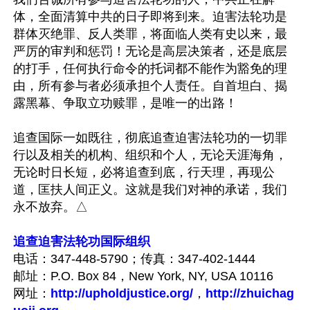
体，全面清算中共的日子即将到来。迫害法轮功是
群体灭绝罪、反人类罪，将面临人类有史以来，最
严厉的审判和惩罚！无论是高层决策者，还是底层
的打手，任何执行命令的托词都不能作为豁免的理
由，所有参与者必须承担个人责任。自首坦白、揭
露黑幕、争取立功赎罪，是唯一的出路！

追查国际一如既往，彻底追查迫害法轮功的一切罪
行以及相关的机构、组织和个人，无论天涯海角，
无论时日长短，必将追查到底，行天理，再现公
道，匡扶人间正义。这就是我们对神的承诺，我们
永不放弃。△

追查迫害法轮功国际组织
电话：347-448-5790；传真：347-402-1444

邮址：P.O. Box 84，New York, NY, USA 10116

网址：
http://upholdjustice.org/
，
http://zhuichag