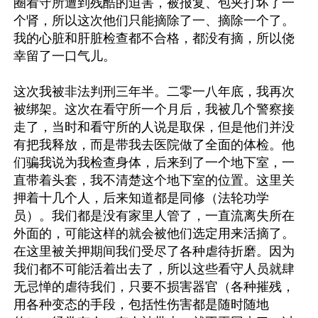
圈看守所遭到残酷的迫害，被报复、包夹打坏了一
个肾，所以这次他们只能摘除了一、摘除一个了。
我的心脏和肝脏检查都不合格，都没有摘，所以侥
幸留了一口气儿。

这次我被非法判刑三年半。二零一八年底，我再次
被绑架。这次在看守所一个月后，我被几个警察接
走了，当时和看守所的人说是取保，但是他们并没
有把我释放，而是带我去医院做了全面的体检。他
们骗我说为我检查身体，后来到了一个地下室，一
直带着头套，我不清楚这个地下室的位置。这里关
押着十几个人，后来知道都是同修（法轮功学
员）。我们都是没有家里人管了，一直流离失所在
外面的，可能这样的就会被他们选定用来活摘了。
在这里被关押期间我们受尽了各种虐待折磨。因为
我们都不可能活着出去了，所以这些看守人员就肆
无忌惮的虐待我们，只要不损害器官（各种摧残，
用各种变态的手段，包括性伤害都是随时随地