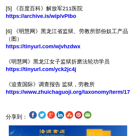
https://archive.is/wip/vPIbo
[6] 《明慧网》黑龙江省监狱、劳教所部份奴工产品
https://tinyurl.com/wjvhzdwx
https://tinyurl.com/yck2jc4j
https://www.zhuichaguoji.org/taxonomy/term/17
分享到：