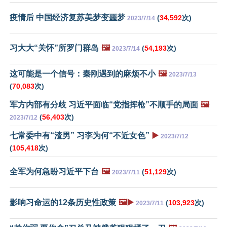
疫情后 中国经济复苏美梦变噩梦
(
34,592
次)
2023/7/14
习大大“关怀”所罗门群岛
🖼️
(
54,193
次)
2023/7/14
这可能是一个信号：秦刚遇到的麻烦不小
🖼️
2023/7/13
(
70,083
次)
军方内部有分歧 习近平面临“党指挥枪”不顺手的局面
🖼️
(
56,403
次)
2023/7/12
七常委中有“渣男” 习李为何“不近女色”
▶️
2023/7/12
(
105,418
次)
全军为何急盼习近平下台
🖼️
(
51,129
次)
2023/7/11
影响习命运的12条历史性政策
🖼️▶️
(
103,923
次)
2023/7/11