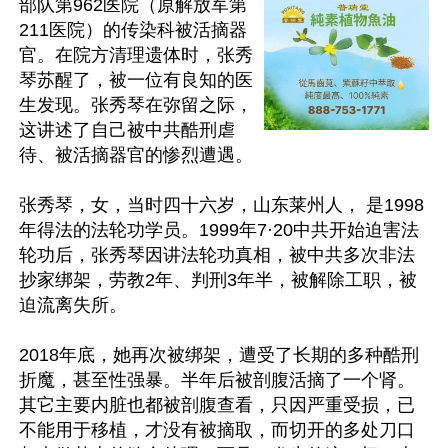
部队第962医院（原解放军第
211医院）的传染科被活摘器
官。在院方清理遗体时，张秀
琴苏醒了，被一位有良知的医
生发现。张秀琴在弥留之际，
这讲述了自己被中共酷刑虐
待、被活摘器官的惨烈遭遇。

张秀琴，女，当时四十六岁，山东莱州人， 是1998
年得法的法轮功学员。1999年7·20中共开始迫害法
轮功后，张秀琴因讲法轮功真相，被中共多次非法
抄家绑架，劳教2年、判刑3年半，被解除工职，被
迫流离失所。

2018年底，她再次被绑架，遭受了长期的多种酷刑
折魔，甚至性强暴。半年后被剖腹活摘了一个肾。
其它主要内脏也都被剖腹查看，只因严重受损，已
不能用于移植，才没有被摘取，而切开的多处刀口