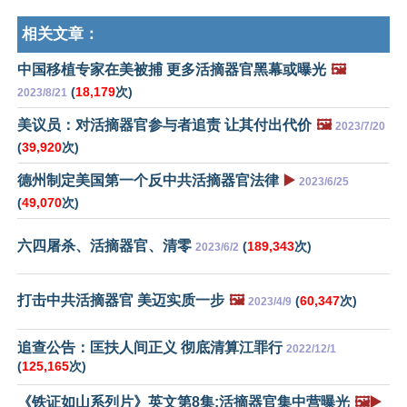
相关文章：
中国移植专家在美被捕 更多活摘器官黑幕或曝光
🖼️
(
18,179
次)
2023/8/21
美议员：对活摘器官参与者追责 让其付出代价
🖼️
2023/7/20
(
39,920
次)
德州制定美国第一个反中共活摘器官法律
▶️
2023/6/25
(
49,070
次)
六四屠杀、活摘器官、清零
(
189,343
次)
2023/6/2
打击中共活摘器官 美迈实质一步
🖼️
(
60,347
次)
2023/4/9
追查公告：匡扶人间正义 彻底清算江罪行
2022/12/1
(
125,165
次)
《铁证如山系列片》英文第8集:活摘器官集中营曝光
🖼️▶️