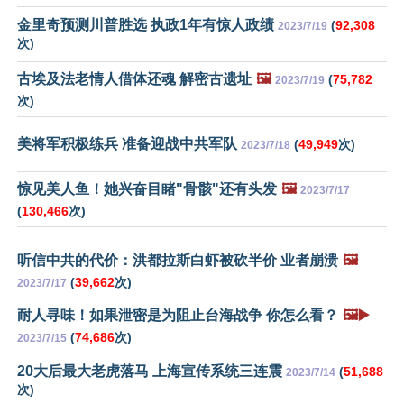
金里奇预测川普胜选 执政1年有惊人政绩
(
92,308
2023/7/19
次)
古埃及法老情人借体还魂 解密古遗址
🖼️
(
75,782
2023/7/19
次)
美将军积极练兵 准备迎战中共军队
(
49,949
次)
2023/7/18
惊见美人鱼！她兴奋目睹"骨骸"还有头发
🖼️
2023/7/17
(
130,466
次)
听信中共的代价：洪都拉斯白虾被砍半价 业者崩溃
🖼️
(
39,662
次)
2023/7/17
耐人寻味！如果泄密是为阻止台海战争 你怎么看？
🖼️▶️
(
74,686
次)
2023/7/15
20大后最大老虎落马 上海宣传系统三连震
(
51,688
2023/7/14
次)