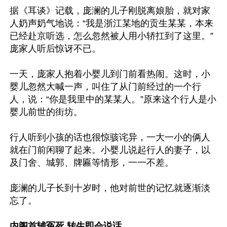
据《耳谈》记载，庞澜的儿子刚脱离娘胎，就对家
人奶声奶气地说：“我是浙江某地的贡生某某，本来
已经赴京听选，怎么忽然被人用小轿扛到了这里。”
庞家人听后惊讶不已。

一天，庞家人抱着小婴儿到门前看热闹。这时，小
婴儿忽然大喊一声，叫住了从门前经过的一个行
人，说：“你是我里中的某某人。”原来这个行人是小
婴儿前世的街坊。

行人听到小孩的话也很惊骇诧异，一大一小的俩人
就在门前闲聊了起来。小婴儿说起行人的妻子，以
及门舍、城郭、牌匾等情形，一一不差。

庞澜的儿子长到十岁时，他对前世的记忆就逐渐淡
忘了。

内阁首辅冤死 转生即会说话