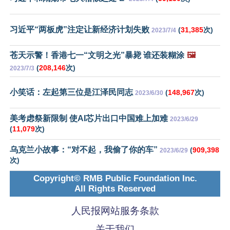
习近平“两板虎”注定让新经济计划失败
(
31,385
次)
2023/7/4
苍天示警！香港七一“文明之光”暴毙 谁还装糊涂
🖼️
(
208,146
次)
2023/7/3
小笑话：左起第三位是江泽民同志
(
148,967
次)
2023/6/30
美考虑祭新限制 使AI芯片出口中国难上加难
2023/6/29
(
11,079
次)
乌克兰小故事：“对不起，我偷了你的车”
(
909,398
2023/6/29
次)
Copyright© RMB Public Foundation Inc.
All Rights Reserved
人民报网站服务条款
关于我们