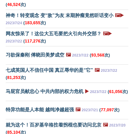
(
46,524
次)
神奇！转变观念 变“敌”为友 末期肿瘤竟然听话变小
🖼️▶️
(
183,655
次)
2023/7/24
网友惊呆了！这位大五毛要把火引向外交部？
🖼️▶️
(
117,276
次)
2023/7/22
习欲保秦刚 傅晓田美梦成空
🖼️
(
93,568
次)
2023/7/22
七成英国人不信任中国 真正辱华的是“它”
🖼️
2023/7/22
(
81,253
次)
马屁官员献忠心 中共内部的权力危机
▶️
(
61,056
次)
2023/7/22
特异功能是人本能 越纯净越超强
🖼️
(
77,097
次)
2023/7/21
就为这个！百岁基辛格拄着拐棍也要访问北京
🖼️
2023/7/20
(
85,104
次)