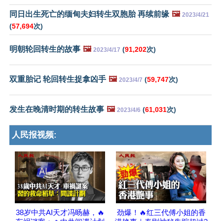
同日出生死亡的缅甸夫妇转生双胞胎 再续前缘
🖼️
2023/4/21
(
57,694
次)
明朝轮回转生的故事
🖼️
(
91,202
次)
2023/4/17
双重胎记 轮回转生捉拿凶手
🖼️
(
59,747
次)
2023/4/7
发生在晚清时期的转生故事
🖼️
(
61,031
次)
2023/4/6
人民报视频:
38岁中共AI天才冯旸赫，🔥
劲爆！🔥红三代傅小姐的香