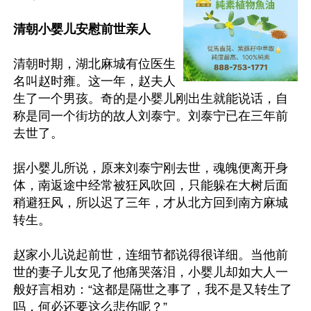
清朝小婴儿安慰前世亲人
清朝时期，湖北麻城有位医生
名叫赵时雍。这一年，赵夫人
生了一个男孩。奇的是小婴儿刚出生就能说话，自
称是同一个街坊的故人刘泰宁。刘泰宁已在三年前
去世了。

据小婴儿所说，原来刘泰宁刚去世，魂魄便离开身
体，南返途中经常被狂风吹回，只能躲在大树后面
稍避狂风，所以迟了三年，才从北方回到南方麻城
转生。

赵家小儿说起前世，连细节都说得很详细。当他前
世的妻子儿女见了他痛哭落泪，小婴儿却如大人一
般好言相劝：“这都是隔世之事了，我不是又转生了
吗，何必还要这么悲伤呢？”
