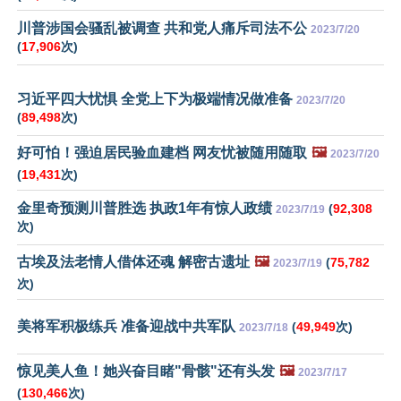
川普涉国会骚乱被调查 共和党人痛斥司法不公
2023/7/20
(
17,906
次)
习近平四大忧惧 全党上下为极端情况做准备
2023/7/20
(
89,498
次)
好可怕！强迫居民验血建档 网友忧被随用随取
🖼️
2023/7/20
(
19,431
次)
金里奇预测川普胜选 执政1年有惊人政绩
(
92,308
2023/7/19
次)
古埃及法老情人借体还魂 解密古遗址
🖼️
(
75,782
2023/7/19
次)
美将军积极练兵 准备迎战中共军队
(
49,949
次)
2023/7/18
惊见美人鱼！她兴奋目睹"骨骸"还有头发
🖼️
2023/7/17
(
130,466
次)