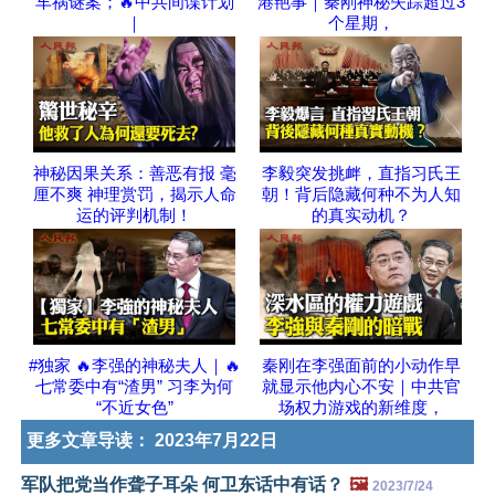
车祸谜案；🔥中共间谍计划
港艳事｜秦刚神秘失踪超过3
｜
个星期，
神秘因果关系：善恶有报 毫
李毅突发挑衅，直指习氏王
厘不爽 神理赏罚，揭示人命
朝！背后隐藏何种不为人知
运的评判机制！
的真实动机？
#独家 🔥李强的神秘夫人｜🔥
秦刚在李强面前的小动作早
七常委中有“渣男” 习李为何
就显示他内心不安｜中共官
“不近女色”
场权力游戏的新维度，
更多文章导读：
2023年7月22日
军队把党当作聋子耳朵 何卫东话中有话？
🖼️
2023/7/24