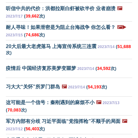
听信中共的代价：洪都拉斯白虾被砍半价 业者崩溃
🖼️
(
39,662
次)
2023/7/17
耐人寻味！如果泄密是为阻止台海战争 你怎么看？
🖼️▶️
(
74,686
次)
2023/7/15
20大后最大老虎落马 上海宣传系统三连震
(
51,688
2023/7/14
次)
疫情后 中国经济复苏美梦变噩梦
(
34,592
次)
2023/7/14
习大大“关怀”所罗门群岛
🖼️
(
54,193
次)
2023/7/14
这可能是一个信号：秦刚遇到的麻烦不小
🖼️
2023/7/13
(
70,083
次)
军方内部有分歧 习近平面临“党指挥枪”不顺手的局面
🖼️
(
56,403
次)
2023/7/12