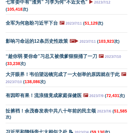
七常委中有“渣男” 习李为何“不近女色”
▶️
2023/7/12
(
105,418
次)
全军为何急盼习近平下台
🖼️
(
51,129
次)
2023/7/11
影响习命运的12条历史性政策
🖼️▶️
(
103,923
次)
2023/7/11
“趁你弱 要你命”习总又被俄爹狠狠捅了一刀
🖼️
2023/7/10
(
33,238
次)
大开眼界！韦伯望远镜完成了一大创举的原因就在于此
🖼️
(
138,086
次)
2023/7/10
有因即有果！流浪猫竟成家庭保健医
🖼️
(
72,431
次)
2023/7/9
扯裤裆！余茂春发表中共八十年前的民主颂
(
51,585
2023/7/6
次)
习近平和隋炀帝七大相似之处 📝
(
59,130
次)
2023/7/4