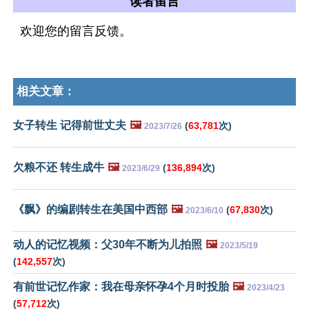
读者留言
欢迎您的留言反馈。
相关文章：
女子转生 记得前世丈夫
🖼️
(
63,781
次)
2023/7/26
欠粮不还 转生成牛
🖼️
(
136,894
次)
2023/6/29
《飘》的编剧转生在美国中西部
🖼️
(
67,830
次)
2023/6/10
动人的记忆视频：父30年不断为儿拍照
🖼️
2023/5/19
(
142,557
次)
有前世记忆作家：我在母亲怀孕4个月时投胎
🖼️
2023/4/23
(
57,712
次)