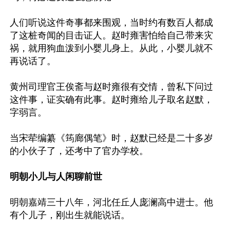
人们听说这件奇事都来围观，当时约有数百人都成
了这桩奇闻的目击证人。赵时雍害怕给自己带来灾
祸，就用狗血泼到小婴儿身上。从此，小婴儿就不
再说话了。

黄州司理官王俟斋与赵时雍很有交情，曾私下问过
这件事，证实确有此事。赵时雍给儿子取名赵默，
字弱言。

当宋荦编纂《筠廊偶笔》时，赵默已经是二十多岁
的小伙子了，还考中了官办学校。

明朝小儿与人闲聊前世
明朝嘉靖三十八年，河北任丘人庞澜高中进士。他
有个儿子，刚出生就能说话。
