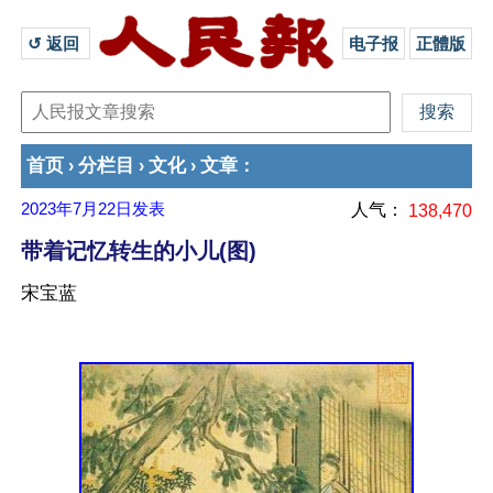
↺ 返回 
电子报
正體版
首页
分栏目
文化
文章
›
›
›
：
2023年7月22日
发表
人气：
138,470
带着记忆转生的小儿(图)
宋宝蓝