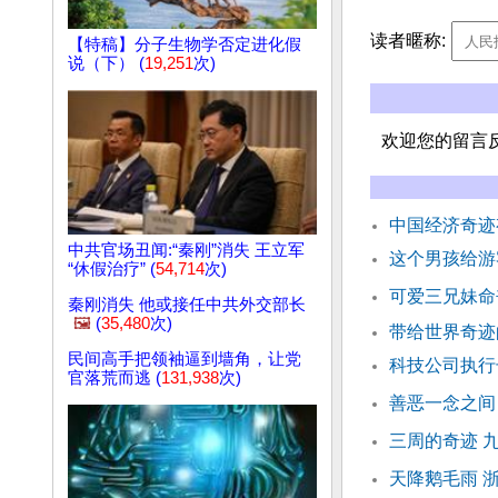
读者暱称:
【特稿】分子生物学否定进化假
说（下） (
19,251
次)
欢迎您的留言
中国经济奇迹
中共官场丑闻:“秦刚”消失 王立军
这个男孩给游
“休假治疗” (
54,714
次)
可爱三兄妹命
秦刚消失 他或接任中共外交部长
🖼️
(
35,480
次)
带给世界奇
民间高手把领袖逼到墙角，让党
科技公司执行
官落荒而逃 (
131,938
次)
善恶一念之间
三周的奇迹 
天降鹅毛雨 