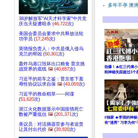
多年不孕 澳
38岁解放军“AI天才科学家”中共党
庆当天疑遭暗杀 (
46,722
次)
美国会委员会要求中共释放法轮
功学员 (
17,245
次)
英情报负责人：中共是俄入侵乌
克兰的帮凶 (
50,301
次)
轰炸乌港口毁坏出口粮食 普京挑
劲爆！🔥红三代傅
战世界的底线
🖼️
(
40,657
次)
刚神秘失踪超过3个
习近平的前车之鉴：普京签下羞
辱性协议以求自保
🖼️
(
43,059
次)
习近平的救命稻草——间谍
(
51,620
次)
浙江火化数据显示中国疫情死亡
数被严重低估
🖼️
(
201,371
次)
#独家 🔥李强的神
有“渣男” 习李为何
美议员：对活摘器官参与者追责
让其付出代价
🖼️
(
39,920
次)