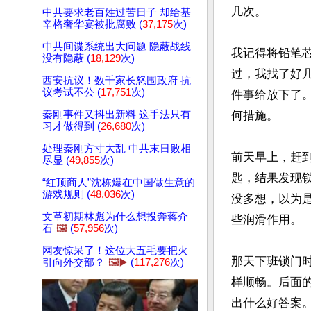
几次。 

中共要求老百姓过苦日子 却给基
辛格奢华宴被批腐败 (
37,175
次)
中共间谍系统出大问题 隐蔽战线
我记得将铅笔
没有隐蔽 (
18,129
次)
过，我找了好
西安抗议！数千家长怒围政府 抗
议考试不公 (
17,751
次)
件事给放下了
秦刚事件又抖出新料 这手法只有
何措施。 

习才做得到 (
26,680
次)
处理秦刚方寸大乱 中共末日败相
前天早上，赶
尽显 (
49,855
次)
匙，结果发现
“红顶商人”沈栋爆在中国做生意的
游戏规则 (
48,036
次)
没多想，以为
文革初期林彪为什么想投奔蒋介
些润滑作用。 

石
🖼️
(
57,956
次)
网友惊呆了！这位大五毛要把火
那天下班锁门
引向外交部？
🖼️▶️
(
117,276
次)
样顺畅。后面
出什么好答案。 