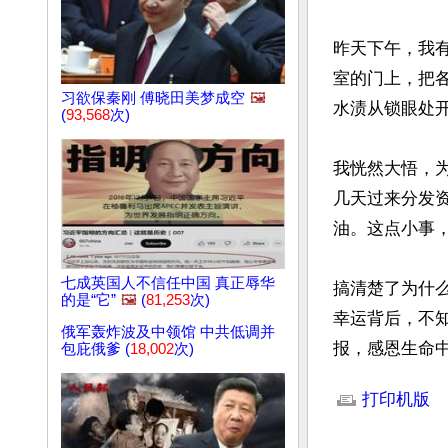
昨天下午，我
室的门上，把
习欲保秦刚 傅晓田美梦成空
🖼️
水渍从锁眼处开
(
93,568
次)
我恍然大悟，
几天过来分发
油。这点小事，
七成英国人不信任中国 真正辱华
搞清楚了为什
的是“它”
🖼️
(
81,253
次)
幸运背后，不
俄军轰炸波及中领馆 中共低调并
报，感恩生命
包庇俄爹 (
18,002
次)
文章网址: http://w
打印机版