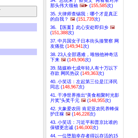
34. “总统来了 蔡英文” 再看看对岸
那头伟大领袖
🖼️▶️
(
155,585
次)
35. 大律师查锡我：哪个才是真正
的自我？
🖼️
(
151,739
次)
36. 【医案】此心安处即归乡
🖼️
(
151,388
次)
37. 中共国女子日本街头揍警察 网
友痛批 (
149,941
次)
38. 23人全部遇难，唯独他神奇活
下来
🖼️
(
149,906
次)
39. 陆媒称七成年轻人有十万以下
存款 网民热议 (
149,363
次)
40. 小笑话：左起第三位是江泽民
同志 (
148,967
次)
41. 干净世界推出“美食相聚时光影
片奖”头奖千元
🖼️
(
148,955
次)
42. 大象爱农田 肯尼亚农民养蜂保
护庄稼
🖼️
(
146,228
次)
43. 小笑话：习近平和普京比谁的
保镖更忠诚 (
146,000
次)
44. 一位堕胎幸存者得以存活的15