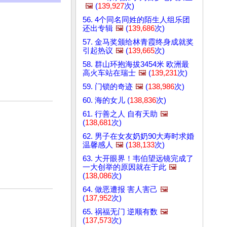
🖼️
(
139,927
次)
56. 4个同名同姓的陌生人组乐团
还出专辑
🖼️
(
139,686
次)
57. 金马奖颁给林青霞终身成就奖
引起热议
🖼️
(
139,665
次)
58. 群山环抱海拔3454米 欧洲最
高火车站在瑞士
🖼️
(
139,231
次)
59. 门锁的奇迹
🖼️
(
138,986
次)
60. 海的女儿 (
138,836
次)
61. 行善之人 自有天助
🖼️
(
138,681
次)
62. 男子在女友奶奶90大寿时求婚
温馨感人
🖼️
(
138,133
次)
63. 大开眼界！韦伯望远镜完成了
一大创举的原因就在于此
🖼️
(
138,086
次)
64. 做恶遭报 害人害己
🖼️
(
137,952
次)
65. 祸福无门 逆顺有数
🖼️
(
137,573
次)