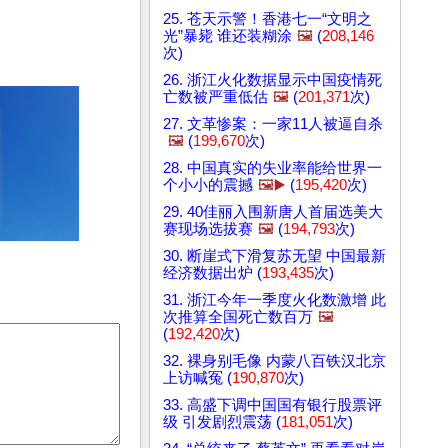
25. 苍天示警！香港七一“文明之
光”暴毙 谁还装糊涂
🖼️
(
208,146
次)
26. 浙江火化数据显示中国疫情死
亡数被严重低估
🖼️
(
201,371
次)
27. 文革惨案：一家11人被逼自杀
🖼️
(
199,670
次)
28. 中国真实的失业率能给世界一
个小小的震撼
🖼️▶️
(
195,420
次)
29. 40佳丽入围新唐人首届选美大
赛现场选拔赛
🖼️
(
194,793
次)
30. 断崖式下滑复苏无望 中国最新
经济数据出炉 (
193,435
次)
31. 浙江今年一季度火化数激增 此
次推算全国死亡数百万
🖼️
(
192,420
次)
32. 裸身别毛像 内蒙八百铁汉北京
上访喊冤 (
190,870
次)
33. 高盛下调中国国有银行股票评
级 引发剧烈震荡 (
181,051
次)