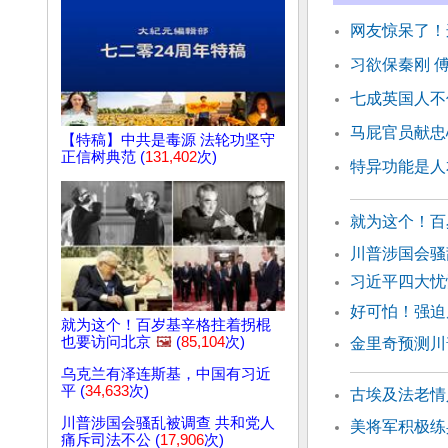
网友惊呆了！
习欲保秦刚 
七成英国人不
马屁官员献忠
【特稿】中共是毒源 法轮功坚守
正信树典范 (
131,402
次)
特异功能是人
就为这个！百
川普涉国会骚
习近平四大忧
好可怕！强迫
就为这个！百岁基辛格拄着拐棍
也要访问北京
🖼️
(
85,104
次)
金里奇预测川
乌克兰有泽连斯基，中国有习近
平 (
34,633
次)
古埃及法老情
川普涉国会骚乱被调查 共和党人
美将军积极练
痛斥司法不公 (
17,906
次)