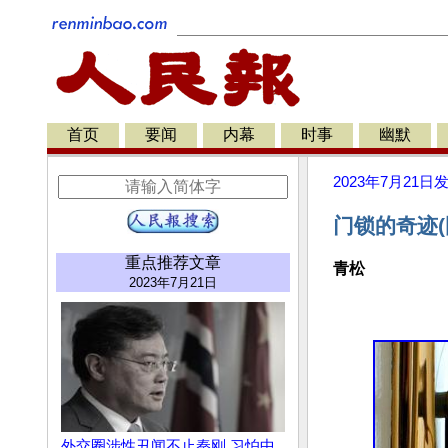
首页
要闻
内幕
时事
幽默
2023年7月21日
门锁的奇迹(
重点推荐文章
青松
2023年7月21日
外交圈涉性丑闻不止秦刚 习怕中