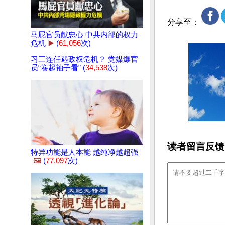
分享至：
马屁官员献忠心 中共内部的权力
危机
▶️
(
61,056
次)
习三连任遇政权危机？ 党媒爆官
员“卷起袖子看” (
34,538
次)
读者留言反馈
特异功能是人本能 越纯净越超强
🖼️
(
77,097
次)