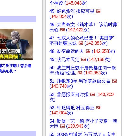
个神迹 (
145,048
次)
45. 好色贪淫 报应可畏
🖼️
(
142,954
次)
46. 大唐奇文《钱本草》 诊治时弊
民心
🖼️
(
142,422
次)
47. 七成人的心意已变！“美国梦”
不再是赚大钱
🖼️
(
142,383
次)
48. 改变命运的人
🖼️
(
142,358
次)
49. 状元本天定
🖼️
(
142,165
次)
指习氏王朝！背后隐
50. 波兰村庄数千居民都住同一条
真实动机？
街 绵延9公里
🖼️
(
140,953
次)
51. 睡帐蓬3年 男孩募款做公益
🖼️
(
140,748
次)
52. 善恶报应何时报
🖼️
(
140,209
次)
53. 种瓜得瓜 种豆得豆
🖼️
(
140,004
次)
54. 勤修一艺一德 穷小子变身一朝
大臣
🖼️
(
139,943
次)
55. 200条狗派对 为百岁老人庆生