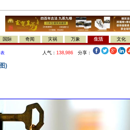
国际
奇闻
灾祸
万象
生活
文化
人气：
138,986
分享：
发表
图)