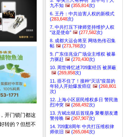
5. “举头三尺有神明” 后半句十人
九不知
🖼️
(
355,814
次)
6. 王丹：中共迫害人权的新模式
(
283,648
次)
7. 中共打压下律师坚持维护人权
“这是使命”
🖼️
(
277,582
次)
8. 成都大运会将至 网络热传召集
帖
🖼️
(
273,768
次)
9. 广东佳兆业广场业主维权 被暴
力驱赶
🖼️
(
270,430
次)
10. 周世锋忆述709案经历 被屏蔽
🖼️
(
269,858
次)
11. 捂不住了！接种“灭活”疫苗的
年轻人开始爆发癌症
🖼️
(
268,801
次)
12. 上海小区居民维权多日 警民激
烈冲突
🖼️
(
268,492
次)
13. 方斌出狱后首现身 聚餐朋友遭
，开门锁门都这
警传唤
🖼️
(
267,907
次)
好转的？但想不
14. 709案8周年 中共打压维权律
师依旧
🖼️
(
265,084
次)