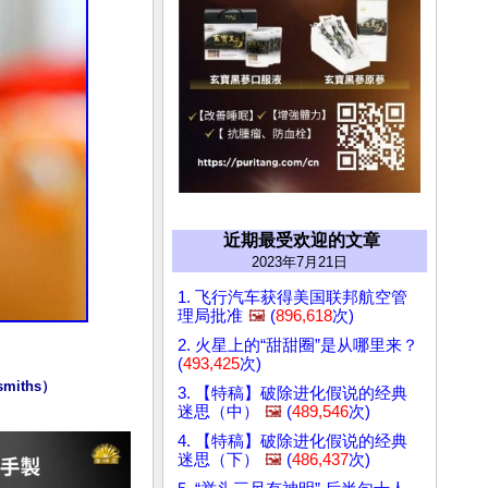
近期最受欢迎的文章
2023年7月21日
1. 飞行汽车获得美国联邦航空管
理局批准
🖼️
(
896,618
次)
2. 火星上的“甜甜圈”是从哪里来？
(
493,425
次)
3. 【特稿】破除进化假说的经典
迷思（中）
🖼️
(
489,546
次)
4. 【特稿】破除进化假说的经典
迷思（下）
🖼️
(
486,437
次)