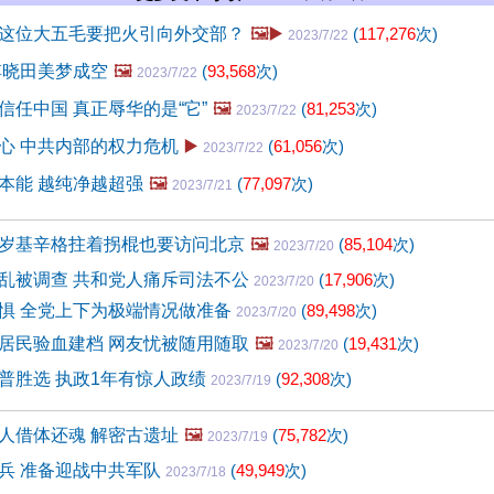
这位大五毛要把火引向外交部？
🖼️▶️
(
117,276
次)
2023/7/22
傅晓田美梦成空
🖼️
(
93,568
次)
2023/7/22
信任中国 真正辱华的是“它”
🖼️
(
81,253
次)
2023/7/22
心 中共内部的权力危机
▶️
(
61,056
次)
2023/7/22
本能 越纯净越超强
🖼️
(
77,097
次)
2023/7/21
岁基辛格拄着拐棍也要访问北京
🖼️
(
85,104
次)
2023/7/20
乱被调查 共和党人痛斥司法不公
(
17,906
次)
2023/7/20
惧 全党上下为极端情况做准备
(
89,498
次)
2023/7/20
居民验血建档 网友忧被随用随取
🖼️
(
19,431
次)
2023/7/20
普胜选 执政1年有惊人政绩
(
92,308
次)
2023/7/19
人借体还魂 解密古遗址
🖼️
(
75,782
次)
2023/7/19
兵 准备迎战中共军队
(
49,949
次)
2023/7/18