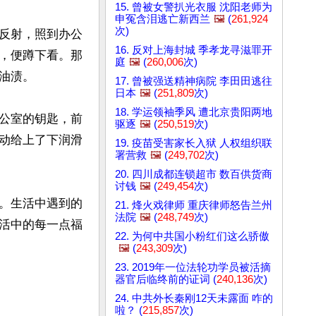
15. 曾被女警扒光衣服 沈阳老师为
申冤含泪逃亡新西兰
🖼️
(
261,924
次)
反射，照到办公
16. 反对上海封城 季孝龙寻滋罪开
，便蹲下看。那
庭
🖼️
(
260,006
次)
渍。 

17. 曾被强送精神病院 李田田逃往
日本
🖼️
(
251,809
次)
18. 学运领袖季风 遭北京贵阳两地
公室的钥匙，前
驱逐
🖼️
(
250,519
次)
动给上了下润滑
19. 疫苗受害家长入狱 人权组织联
署营救
🖼️
(
249,702
次)
20. 四川成都连锁超市 数百供货商
讨钱
🖼️
(
249,454
次)
。生活中遇到的
21. 烽火戏律师 重庆律师怒告兰州
法院
🖼️
(
248,749
次)
活中的每一点福
22. 为何中共国小粉红们这么骄傲
🖼️
(
243,309
次)
23. 2019年一位法轮功学员被活摘
器官后临终前的证词 (
240,136
次)
24. 中共外长秦刚12天未露面 咋的
啦？ (
215,857
次)