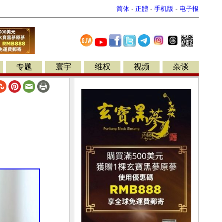
简体
-
正體
-
手机版
-
电子报
专题
寰宇
维权
视频
杂谈