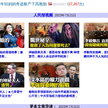
洲年轻妈妈奇迹般产下四胞胎
🖼️
(
37,267
次)
2022/5/27
人民报视频
2023年7月21日
小姐的香港艳事｜秦
神秘因果关系：善恶有报 毫厘不爽 神理
李毅突发挑衅，直
星期，
赏罚，揭示人命运的评判机制！
藏何种不为人知的
秘夫人｜🔥七常委中
秦刚在李强面前的小动作早就显示他内
“不近女色”
心不安｜中共官场权力游戏的新维度，
更多文章导读：
2023年7月21日