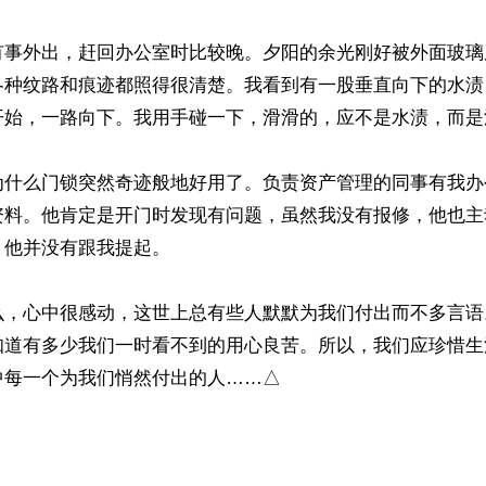
有事外出，赶回办公室时比较晚。夕阳的余光刚好被外面玻璃
各种纹路和痕迹都照得很清楚。我看到有一股垂直向下的水渍
始，一路向下。我用手碰一下，滑滑的，应不是水渍，而是油
为什么门锁突然奇迹般地好用了。负责资产管理的同事有我办
资料。他肯定是开门时发现有问题，虽然我没有报修，他也主
他并没有跟我提起。 

么，心中很感动，这世上总有些人默默为我们付出而不多言语
知道有多少我们一时看不到的用心良苦。所以，我们应珍惜生
中每一个为我们悄然付出的人……△
ww.renminbao.com/rmb/articles/2023/7/21/76888.html