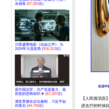
央崩角 (
57,920
次)
川普盛赞电影《自由之声》 为
2024年大选造势 (
916,313
次)
原中国法官：共产党是最大、最
邪恶的恐怖组织
▶️
(
67,287
次)
【人民报消息
满世界都在议论秦刚，习近平如
进去拧的时候
何善后 (
44,740
次)