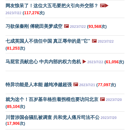
网友惊呆了！这位大五毛要把火引向外交部？
🖼️▶️
(
117,276
次)
2023/7/22
习欲保秦刚 傅晓田美梦成空
🖼️
(
93,568
次)
2023/7/22
七成英国人不信任中国 真正辱华的是“它”
🖼️
2023/7/22
(
81,253
次)
马屁官员献忠心 中共内部的权力危机
▶️
(
61,056
次)
2023/7/22
特异功能是人本能 越纯净越超强
🖼️
(
77,097
次)
2023/7/21
就为这个！百岁基辛格拄着拐棍也要访问北京
🖼️
2023/7/20
(
85,104
次)
川普涉国会骚乱被调查 共和党人痛斥司法不公
2023/7/20
(
17,906
次)