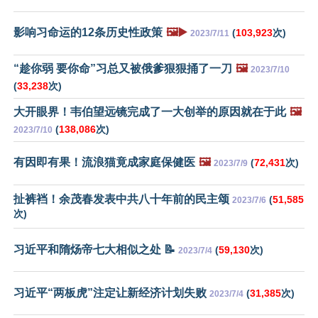
影响习命运的12条历史性政策
🖼️▶️
(
103,923
次)
2023/7/11
“趁你弱 要你命”习总又被俄爹狠狠捅了一刀
🖼️
2023/7/10
(
33,238
次)
大开眼界！韦伯望远镜完成了一大创举的原因就在于此
🖼️
(
138,086
次)
2023/7/10
有因即有果！流浪猫竟成家庭保健医
🖼️
(
72,431
次)
2023/7/9
扯裤裆！余茂春发表中共八十年前的民主颂
(
51,585
2023/7/6
次)
习近平和隋炀帝七大相似之处 📝
(
59,130
次)
2023/7/4
习近平“两板虎”注定让新经济计划失败
(
31,385
次)
2023/7/4