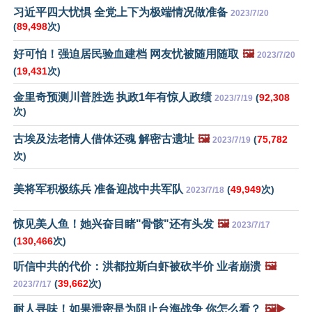
习近平四大忧惧 全党上下为极端情况做准备
2023/7/20
(
89,498
次)
好可怕！强迫居民验血建档 网友忧被随用随取
🖼️
2023/7/20
(
19,431
次)
金里奇预测川普胜选 执政1年有惊人政绩
(
92,308
2023/7/19
次)
古埃及法老情人借体还魂 解密古遗址
🖼️
(
75,782
2023/7/19
次)
美将军积极练兵 准备迎战中共军队
(
49,949
次)
2023/7/18
惊见美人鱼！她兴奋目睹"骨骸"还有头发
🖼️
2023/7/17
(
130,466
次)
听信中共的代价：洪都拉斯白虾被砍半价 业者崩溃
🖼️
(
39,662
次)
2023/7/17
耐人寻味！如果泄密是为阻止台海战争 你怎么看？
🖼️▶️