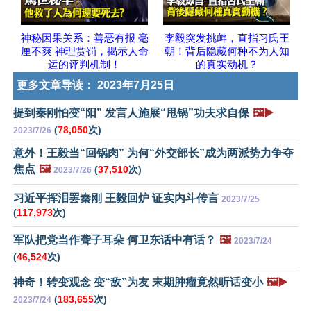
神秘因果关系：善恶有报 毫
李毅突发挑衅，直指习氏王
厘不爽 神理赏罚，揭示人命
朝！背后隐藏何种不为人知
运的评判机制！
的真实动机？
更多文章导读：
2023年7月25日
提到秦刚怕变“阳” 发言人施展“甩锅”功夫求自保
🖼️▶️
(
78,050
次)
2023/7/26
意外！王毅当“回锅肉” 为何“外交部长”成为两派势力争夺
焦点
🖼️
(
37,510
次)
2023/7/26
习近平挥泪罢秦刚 王毅回炉 证实内斗传言
2023/7/25
(
117,973
次)
军队把党当作聋子耳朵 何卫东话中有话？
🖼️
2023/7/24
(
46,524
次)
神奇！转变观念 变“敌”为友 末期肿瘤竟然听话变小
🖼️▶️
(
183,655
次)
2023/7/24