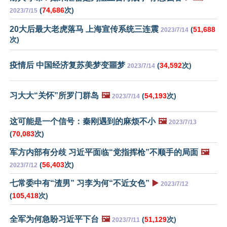
(
74,686
次)
2023/7/15
20大后最大老虎落马 上海宣传系统三连震
(
51,688
2023/7/14
次)
疫情后 中国经济复苏美梦变噩梦
(
34,592
次)
2023/7/14
习大大“关怀”所罗门群岛
🖼️
(
54,193
次)
2023/7/14
这可能是一个信号：秦刚遇到的麻烦不小
🖼️
2023/7/13
(
70,083
次)
军方内部有分歧 习近平面临“党指挥枪”不顺手的局面
🖼️
(
56,403
次)
2023/7/12
七常委中有“渣男” 习李为何“不近女色”
▶️
2023/7/12
(
105,418
次)
全军为何急盼习近平下台
🖼️
(
51,129
次)
2023/7/11