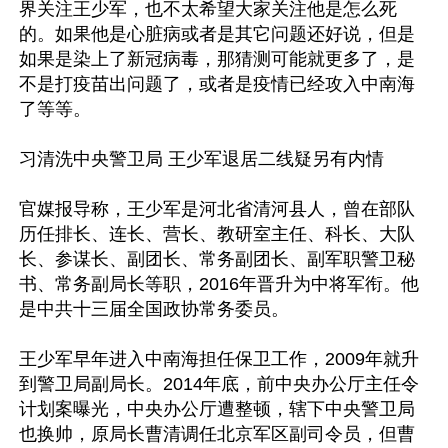
界关注王少军，也不太希望大家关注他是怎么死
的。如果他是心脏病或者是其它问题还好说，但是
如果是染上了新冠病毒，那猜测可能就更多了，是
不是打疫苗出问题了，或者是疫情已经攻入中南海
了等等。

习清洗中央警卫局 王少军退居二线疑另有内情

官媒报导称，王少军是河北省清河县人，曾在部队
历任排长、连长、营长、教研室主任、科长、大队
长、参谋长、副团长、常务副团长、副军职警卫秘
书、常务副局长等职，2016年晋升为中将军衔。他
是中共十三届全国政协常务委员。

王少军早年进入中南海担任保卫工作，2009年就升
到警卫局副局长。2014年底，前中央办公厅主任令
计划案曝光，中央办公厅遭整顿，辖下中央警卫局
也换帅，原局长曹清调任北京军区副司令员，但曹