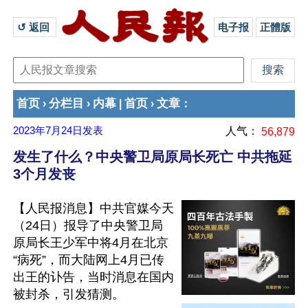
↺ 返回 
电子报
正體版
首页
分栏目
内幕
首页
文章
›
›
|
›
：
2023年7月24日
发表
人气：
56,879
发生了什么？中央警卫局原局长死亡 中共拖延
3个月发丧
【人民报消息】中共官媒今天
（24日）报导了中央警卫局
原局长王少军中将4月在北京
“病死”，而大陆网上4月已传
出王的讣告，当时消息在国内
被封杀，引发猜测。
