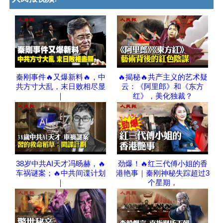
秦刚事件🔥又爆新料🔥，中
🔥揭秘🔥共产主义的艺术疑
共方寸大乱，末日败相尽显
云：《阿里郎》和《东方
｜
红》，美化独裁？
38岁中共AI天才冯旸赫，🔥
劲爆！🔥红三代傅小姐的香
车祸谜案；🔥中共间谍计划
港艳事｜秦刚神秘失踪超过3
｜
个星期，