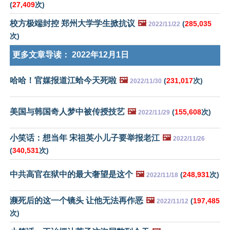
(
27,409
次)
校方极端封控 郑州大学学生掀抗议
🖼️
(
285,035
2022/11/22
次)
更多文章导读：
2022年12月1日
哈哈！官媒报道江蛤今天死啦
🖼️
(
231,017
次)
2022/11/30
美国与韩国奇人梦中被传授技艺
🖼️
(
155,608
次)
2022/11/29
小笑话：想当年 宋祖英小儿子要举报老江
🖼️
2022/11/26
(
340,531
次)
中共高官在狱中的最大奢望是这个
🖼️
(
248,931
次)
2022/11/18
濒死后的这一个镜头 让他无法再作恶
🖼️
(
197,485
2022/11/12
次)