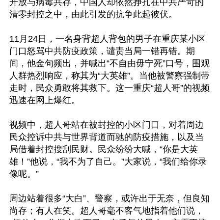
开放与病毒共存，中国人却依然挣扎在中共严苛的
清零封控之中，由此引发的抗争此起彼伏。

11月24日，一名身背超人背包的男子在重庆某小区
门口怒骂中共防疫政策，谴责当局一错再错。期
间，他金句频出，并喊出“不自由毋宁死”口号，围观
人群热烈响应，称其为“大英雄”。当他被警察强制带
走时，民众勇敢将其救下。这一重庆“超人哥”的视频
迅速在网上爆红。

视频中，超人哥站在被封控的小区门口，对着周边
民众控诉中共与世界背道而驰的防疫措施，以及当
局借着封控搜刮民财。民众纷纷大喊，“你是大英
雄！”他说，“我不为了自己。”大家说，“我们给你录
像呢。”

周边站着很多“大白”、警察，或许出于无奈，但良知
尚存；有人在笑。超人哥毫不客气地指着他们说，