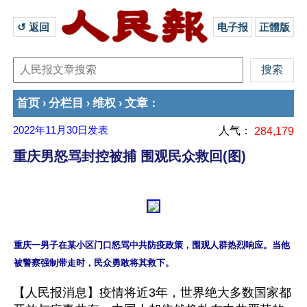
↺ 返回 
电子报
正體版
首页
分栏目
维权
文章
›
›
›
：
2022年11月30日
发表
人气：
284,179
重庆男怒骂封控被捕 围观民众救回(图)
重庆一男子在某小区门口怒骂中共防疫政策，围观人群热烈响应。当他
【人民报消息】疫情将近3年，世界绝大多数国家都