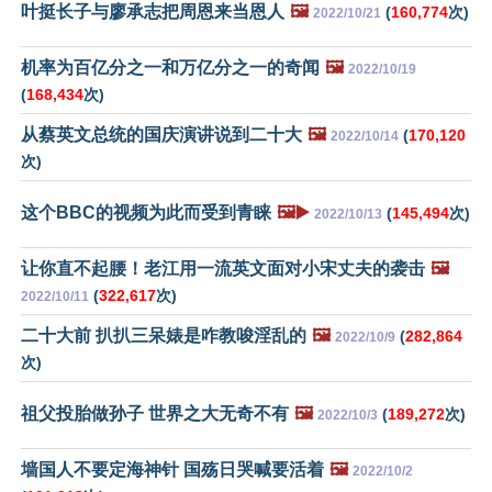
叶挺长子与廖承志把周恩来当恩人
🖼️
(
160,774
次)
2022/10/21
机率为百亿分之一和万亿分之一的奇闻
🖼️
2022/10/19
(
168,434
次)
从蔡英文总统的国庆演讲说到二十大
🖼️
(
170,120
2022/10/14
次)
这个BBC的视频为此而受到青睐
🖼️▶️
(
145,494
次)
2022/10/13
让你直不起腰！老江用一流英文面对小宋丈夫的袭击
🖼️
(
322,617
次)
2022/10/11
二十大前 扒扒三呆婊是咋教唆淫乱的
🖼️
(
282,864
2022/10/9
次)
祖父投胎做孙子 世界之大无奇不有
🖼️
(
189,272
次)
2022/10/3
墙国人不要定海神针 国殇日哭喊要活着
🖼️
2022/10/2