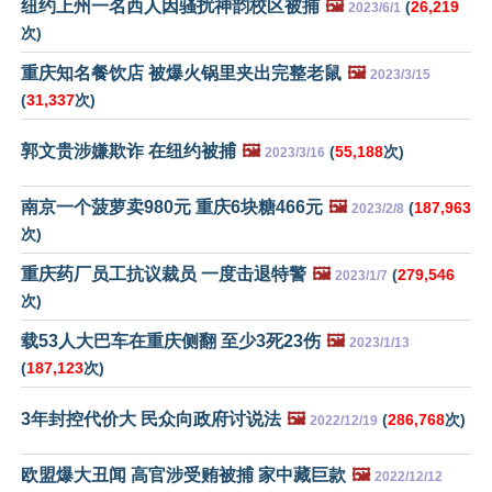
纽约上州一名西人因骚扰神韵校区被捕
🖼️
(
26,219
2023/6/1
次)
重庆知名餐饮店 被爆火锅里夹出完整老鼠
🖼️
2023/3/15
(
31,337
次)
郭文贵涉嫌欺诈 在纽约被捕
🖼️
(
55,188
次)
2023/3/16
南京一个菠萝卖980元 重庆6块糖466元
🖼️
(
187,963
2023/2/8
次)
重庆药厂员工抗议裁员 一度击退特警
🖼️
(
279,546
2023/1/7
次)
载53人大巴车在重庆侧翻 至少3死23伤
🖼️
2023/1/13
(
187,123
次)
3年封控代价大 民众向政府讨说法
🖼️
(
286,768
次)
2022/12/19
欧盟爆大丑闻 高官涉受贿被捕 家中藏巨款
🖼️
2022/12/12