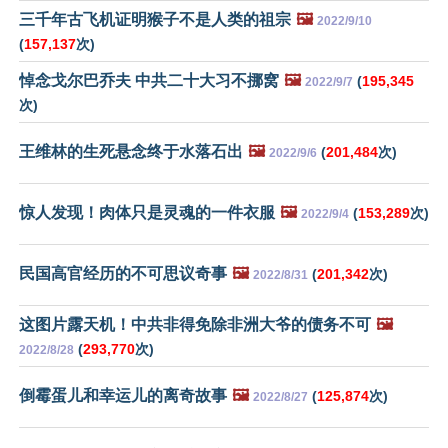
三千年古飞机证明猴子不是人类的祖宗
🖼️
2022/9/10
(
157,137
次)
悼念戈尔巴乔夫 中共二十大习不挪窝
🖼️
(
195,345
2022/9/7
次)
王维林的生死悬念终于水落石出
🖼️
(
201,484
次)
2022/9/6
惊人发现！肉体只是灵魂的一件衣服
🖼️
(
153,289
次)
2022/9/4
民国高官经历的不可思议奇事
🖼️
(
201,342
次)
2022/8/31
这图片露天机！中共非得免除非洲大爷的债务不可
🖼️
(
293,770
次)
2022/8/28
倒霉蛋儿和幸运儿的离奇故事
🖼️
(
125,874
次)
2022/8/27