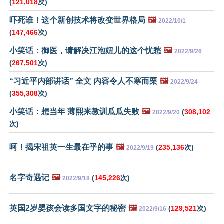
(
121,018
次)
吓死谁！这个新创技术将改变世界格局
🖼️
2022/10/1
(
147,466
次)
小笑话：御医，请解决江泡妞儿的这个忧愁
🖼️
2022/9/26
(
267,501
次)
“习近平内部讲话” 全文 内容令人不寒而栗
🖼️
2022/9/24
(
355,308
次)
小笑话：想当年 薄熙来教训瓜瓜失败
🖼️
(
308,102
2022/9/20
次)
呵！揭宋祖英一生最在乎的事
🖼️
(
235,136
次)
2022/9/19
名字奇遇记
🖼️
(
145,226
次)
2022/9/18
英国2岁婴孩会读多国文字的秘密
🖼️
(
129,521
次)
2022/9/16