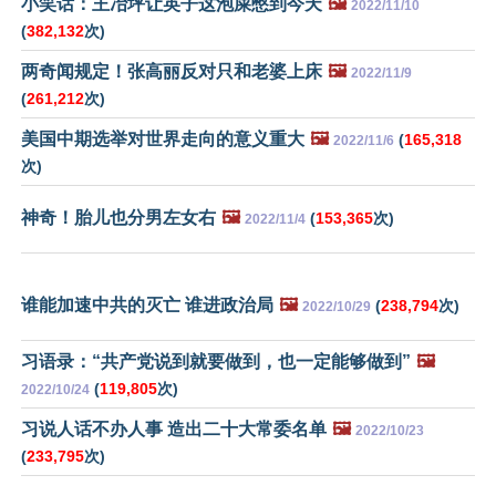
小笑话：王冶坪让英子这泡屎憋到今天
🖼️
2022/11/10
(
382,132
次)
两奇闻规定！张高丽反对只和老婆上床
🖼️
2022/11/9
(
261,212
次)
美国中期选举对世界走向的意义重大
🖼️
(
165,318
2022/11/6
次)
神奇！胎儿也分男左女右
🖼️
(
153,365
次)
2022/11/4
谁能加速中共的灭亡 谁进政治局
🖼️
(
238,794
次)
2022/10/29
习语录：“共产党说到就要做到，也一定能够做到”
🖼️
(
119,805
次)
2022/10/24
习说人话不办人事 造出二十大常委名单
🖼️
2022/10/23
(
233,795
次)