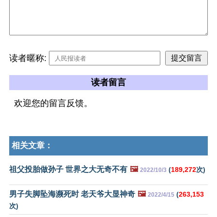
读者暱称:
读者留言
欢迎您的留言反馈。
相关文章：
祖父投胎做孙子 世界之大无奇不有
🖼️
(
189,272
次)
2022/10/3
男子失脚坠海濒死时 老天爷大显神奇
🖼️
(
263,153
2022/4/15
次)