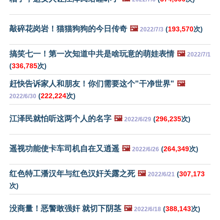
敲碎花岗岩！猫猫狗狗的今日传奇
🖼️
(
193,570
次)
2022/7/3
搞笑七一！第一次知道中共是啥玩意的萌娃表情
🖼️
2022/7/1
(
336,785
次)
赶快告诉家人和朋友！你们需要这个"干净世界"
🖼️
(
222,224
次)
2022/6/30
江泽民就怕听这两个人的名字
🖼️
(
296,235
次)
2022/6/29
遥视功能使卡车司机自在又逍遥
🖼️
(
264,349
次)
2022/6/26
红色特工潘汉年与红色汉奸关露之死
🖼️
(
307,173
2022/6/21
次)
没商量！恶警敢强奸 就切下阴茎
🖼️
(
388,143
次)
2022/6/18