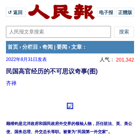
↺ 返回 
电子报
正體版
首页
分栏目
奇闻
要闻
文章
›
›
|
›
：
2022年8月31日
发表
人气：
201,342
民国高官经历的不可思议奇事(图)
齐禅
顾维钧是北洋政府和国民政府外交界的领袖人物，历任驻法、英、美公