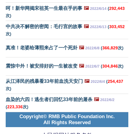
呵！新华网揭宋祖英一生最在乎的事
🖼️
(
292,443
2022/6/14
次)
中共决不解密的密闻：毛行宫的故事
🖼️
(
303,452
2022/6/13
次)
真准！老婆给薄熙来占了一个死卦
🖼️
(
366,829
次)
2022/6/8
震惊中外！被安排好的一生被改变
🖼️
(
304,846
次)
2022/6/7
从江泽民的残暴看33年前血洗天安门
🖼️
(
254,437
2022/6/4
次)
血染的六四！逃生者们回忆33年前的屠杀
🖼️
2022/6/2
(
223,336
次)
Copyright© RMB Public Foundation Inc.
All Rights Reserved