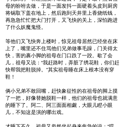
母的吩咐去做，于是一面发抖一面硬着头皮到厨房
将锅取下盖在地上，然后跑到天井里上香烧纸钱，
再急急忙忙把大门打开，又飞快的关上，深怕跑进
了什么妖魔鬼怪。

等他们又飞快奔上楼时，惊见祖母居然已经坐在床
上了，嘴里还不住骂他们兄弟做事毛躁，门关得太
快，害的裹小脚的祖母在门口跌了一跤。歇了会
儿，祖母又说：“我赶路时，弄脏了绣花鞋，你们赶
快帮我把鞋脱掉。”其实祖母睡在床上根本没有穿
鞋！

俩小兄弟不敢回嘴，赶快象征性的在祖母的脚上摸
了一把，好像替她脱鞋一样，他们的祖母也就满意
的睡下了。阿二、阿三面面相觑，大眼儿瞪小眼
儿，不知这是演的哪出戏。

才睡下不久，祖母又忽然坐起身来焦急的说：“哎