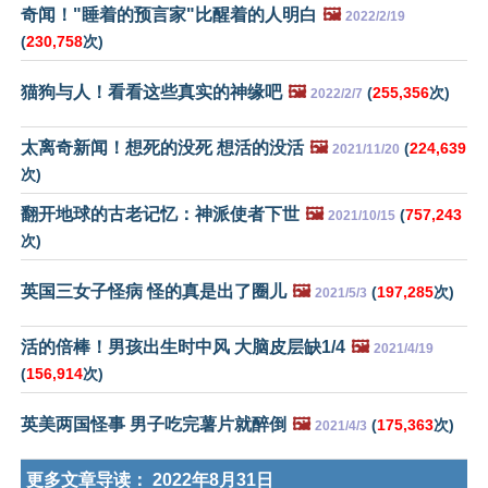
奇闻！"睡着的预言家"比醒着的人明白
🖼️
2022/2/19
(
230,758
次)
猫狗与人！看看这些真实的神缘吧
🖼️
(
255,356
次)
2022/2/7
太离奇新闻！想死的没死 想活的没活
🖼️
(
224,639
2021/11/20
次)
翻开地球的古老记忆：神派使者下世
🖼️
(
757,243
2021/10/15
次)
英国三女子怪病 怪的真是出了圈儿
🖼️
(
197,285
次)
2021/5/3
活的倍棒！男孩出生时中风 大脑皮层缺1/4
🖼️
2021/4/19
(
156,914
次)
英美两国怪事 男子吃完薯片就醉倒
🖼️
(
175,363
次)
2021/4/3
更多文章导读：
2022年8月31日