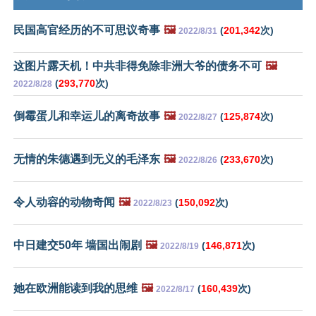
民国高官经历的不可思议奇事
🖼️
(
201,342
次)
2022/8/31
这图片露天机！中共非得免除非洲大爷的债务不可
🖼️
(
293,770
次)
2022/8/28
倒霉蛋儿和幸运儿的离奇故事
🖼️
(
125,874
次)
2022/8/27
无情的朱德遇到无义的毛泽东
🖼️
(
233,670
次)
2022/8/26
令人动容的动物奇闻
🖼️
(
150,092
次)
2022/8/23
中日建交50年 墙国出闹剧
🖼️
(
146,871
次)
2022/8/19
她在欧洲能读到我的思维
🖼️
(
160,439
次)
2022/8/17