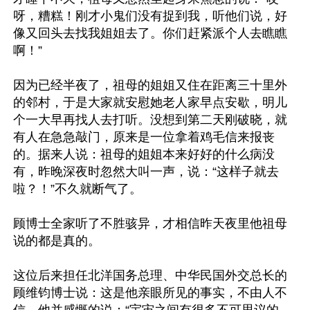
呀，糟糕！刚才小鬼们没有捉到我，听他们说，好
像又回头去找我姐姐去了。你们赶紧派个人去瞧瞧
啊！”

因为已经半夜了，祖母的姐姐又住在距离三十里外
的邻村，于是大家就安慰她老人家早点安歇，明儿
个一大早再找人去打听。没想到第二天刚破晓，就
有人在急急敲门，原来是一位拿着鸡毛信来报丧
的。据来人说：祖母的姐姐本来好好的什么病没
有，昨晚深夜时忽然大叫一声，说：“这样子就去
啦？！”不久就断气了。

顾博士全家听了不胜骇异，才相信昨天夜里他祖母
说的都是真的。

这位后来担任北洋国务总理、中华民国外交总长的
顾维钧博士说：这是他亲眼所见的事实，不由人不