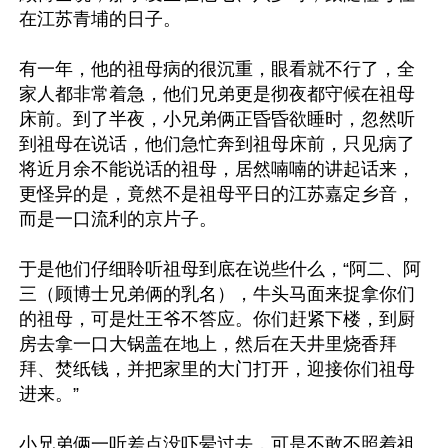
在江苏青埔的日子。

有一年，他的祖母病的很沉重，眼看就不行了，全
家人都非常着急，他们兄弟更是彻夜都守候在祖母
床前。到了半夜，小兄弟俩正昏昏欲睡时，忽然听
到祖母在说话，他们急忙奔到祖母床前，只见病了
将近月余不能说话的祖母，居然喃喃的讲起话来，
更怪异的是，竟然不是祖母平日的江苏嘉定乡音，
而是一口流利的京片子。

于是他们仔细聆听祖母到底在说些什么，“阿二、阿
三（顾博士兄弟俩的乳名），牛头马面来捉拿你们
的祖母，可是灶王爷不答应。你们赶紧下楼，到厨
房去拿一口大锅盖在地上，然后在天井里烧香拜
拜、焚纸钱，并把家里的大门打开，迎接你们祖母
进来。”

小兄弟俩一听差点没吓晕过去，可是不敢不照着祖