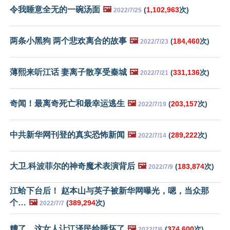
令我睡意全无的一碗汤面
🖼️
(
1,102,963
次)
2022/7/25
两条小黑狗 两个悲欢离合的故事
🖼️
(
184,460
次)
2022/7/23
薄熙来听江话 妻离子散享受秦城
🖼️
(
331,136
次)
2022/7/21
奇闻！最离奇死亡和最幸运逃生
🖼️
(
203,157
次)
2022/7/19
中共新华网刊登的真实恐怖新闻
🖼️
(
289,222
次)
2022/7/14
大卫.科波菲尔的神奇魔术表演背后
🖼️
(
183,874
次)
2022/7/9
江蛤下台后！ 赵本山与英子被新华网曝光，嗯，当众那
个…
🖼️
(
389,294
次)
2022/7/7
糟了，这女人让江泽民给睡坏了
🖼️
(
374,600
次)
2022/7/6