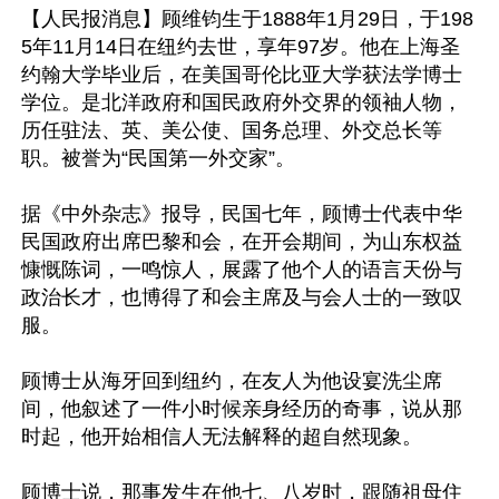
【人民报消息】顾维钧生于1888年1月29日，于198
5年11月14日在纽约去世，享年97岁。他在上海圣
约翰大学毕业后，在美国哥伦比亚大学获法学博士
学位。是北洋政府和国民政府外交界的领袖人物，
历任驻法、英、美公使、国务总理、外交总长等
职。被誉为“民国第一外交家”。

据《中外杂志》报导，民国七年，顾博士代表中华
民国政府出席巴黎和会，在开会期间，为山东权益
慷慨陈词，一鸣惊人，展露了他个人的语言天份与
政治长才，也博得了和会主席及与会人士的一致叹
服。

顾博士从海牙回到纽约，在友人为他设宴洗尘席
间，他叙述了一件小时候亲身经历的奇事，说从那
时起，他开始相信人无法解释的超自然现象。

顾博士说，那事发生在他七、八岁时，跟随祖母住