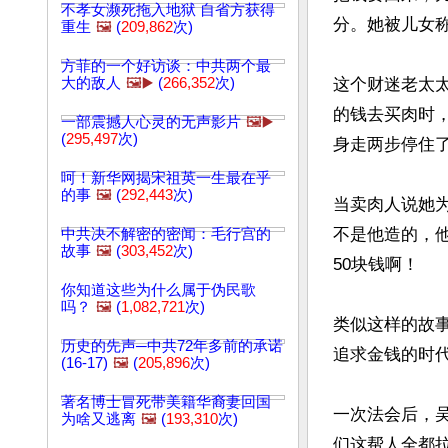
不孝女濒死拖入地狱 自省方获得
分。她被儿女称
重生
🖼️
(
209,862
次)
方菲的一个好访谈：中共两个最
大的敌人
🖼️▶️
(
266,352
次)
这个财迷老太太
的钱去买肉时
一部震撼人心灵的无声影片
🖼️▶️
(
295,497
次)
身走两步停住了
呵！新华网揭宋祖英一生最在乎
的事
🖼️
(
292,443
次)
当卖肉人说她
不是他造的，
中共决不解密的密闻：毛行宫的
故事
🖼️
(
303,452
次)
50块钱啊！

你知道这些为什么属于伪民歌
吗？
🖼️
(
1,082,721
次)
类似这样的故
历史的先声─中共72年多前的承诺
追求金钱的时代
(16-17)
🖼️
(
205,896
次)
著名博士冒死带美籍华裔妻回国
一次法会后，
为啥又逃离
🖼️
(
193,310
次)
们这帮人全都