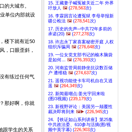
15. 王藏妻子喊冤被关近二年 外界
口的大城市。
吁放人
🖼️
(
278,563
次)
企业单位内部就设
16. 李霖因言论遭冤狱 李母举报新
疆公检法
🖼️
(
278,541
次)
17. 历史的先声─中共72年多前的
承诺(20)
🖼️
(
277,278
次)
，楼下就有近50
18. 许志永丁家喜案秘密开庭 人权
组织斥骗局
🖼️
(
276,648
次)
中风，口眼歪斜，
19. 一位女党支部书记的榆木脑袋
是如何…
🖼️
(
276,393
次)
20. 河南监管局前静坐抗议数百储
户 遭维稳
🖼️
(
274,637
次)
没有练过任何气
21. 遥视功能使卡车司机自在又逍
遥
🖼️
(
264,349
次)
22. 新闻最嘲点:姜光宇回来啦
(图/3视频) (
239,179
次)
？那好啊，你就
23. 新视野评论：美国另一颠覆性
裁决即将到来
🖼️▶️
(
226,945
次)
24. 【铁证如山系列讲座】第25集
中共政法委、610参与活摘(图/视
她跟学生的关系
频中英字幕) (
226,903
次)