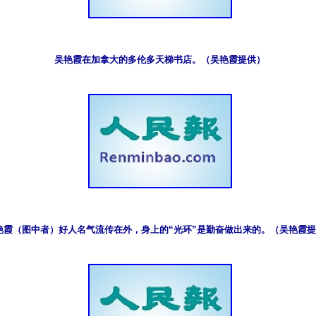
吴艳霞在加拿大的多伦多天梯书店。（吴艳霞提供）
艳霞（图中者）好人名气流传在外，身上的“光环”是勤奋做出来的。（吴艳霞