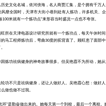
名历史文化名城，依河傍海，名人商贾汇集，是个拥有千万人
轮功风靡全国时，天津市大街小巷到处有人炼功，许多机关、
每100米就有一个炼功点”来形容当时盛况一点也不夸张。

顾旺所在天津电器设计研究所就有一个炼功点，每天午休时间
所的马工程师炼功后，弯曲30度的驼背直了。顾旺患了面部
。

传因炼功祛病健身的神奇故事很多。但吴艳霞不为所动，她从


法轮功不只是祛病健身，还让人做好人。吴艳霞心想：做好人
么做也做不过我。

“光环”是勤奋做出来的。她每天第一个到校，最后一个离校。