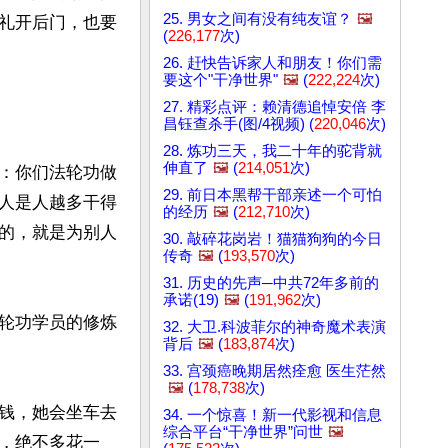
25. 男女之间有没有纯友谊？
🖼️
礼开后门，也要
(
226,177
次)
26. 赶快告诉家人和朋友！你们需
要这个"干净世界"
🖼️
(
222,224
次)
27. 精彩点评：赖清德追悼安倍 李
昌钰查杀手(图/4视频) (
220,046
次)
28. 炼功三天，我二十年的驼背就
伸直了
🖼️
(
214,051
次)
：你们法轮功做
29. 前日本黑帮干部亲述一个可怕
人是人越多干得
的经历
🖼️
(
212,710
次)
的，就是为别人
30. 敲碎花岗岩！猫猫狗狗的今日
传奇
🖼️
(
193,570
次)
31. 历史的先声─中共72年多前的
承诺(19)
🖼️
(
191,962
次)
轮功学员的修炼
32. 大卫.科波菲尔的神奇魔术表演
背后
🖼️
(
183,874
次)
33. 宫颈癌晚期居然痊愈 医生茫然
🖼️
(
178,738
次)
钱，她会坐车去
34. 一个惊喜！新一代影视和信息
综合平台“干净世界”问世
🖼️
，绝不多花一