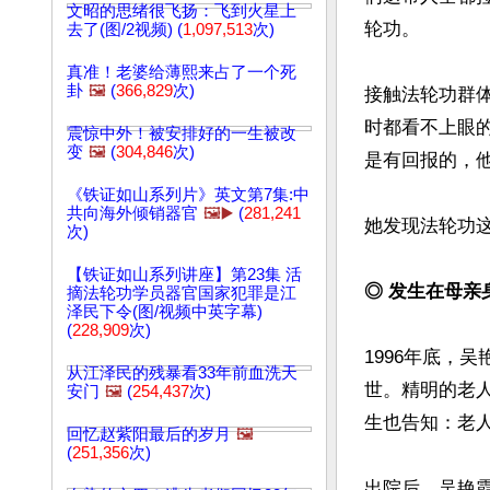
文昭的思绪很飞扬：飞到火星上
轮功。

去了(图/2视频) (
1,097,513
次)
真准！老婆给薄熙来占了一个死
卦
🖼️
(
366,829
次)
接触法轮功群
时都看不上眼
震惊中外！被安排好的一生被改
变
🖼️
(
304,846
次)
是有回报的，他
《铁证如山系列片》英文第7集:中
共向海外倾销器官
🖼️▶️
(
281,241
她发现法轮功这
次)
【铁证如山系列讲座】第23集 活
◎ 发生在母亲
摘法轮功学员器官国家犯罪是江
泽民下令(图/视频中英字幕)
(
228,909
次)
1996年底，
从江泽民的残暴看33年前血洗天
世。精明的老
安门
🖼️
(
254,437
次)
生也告知：老人
回忆赵紫阳最后的岁月
🖼️
(
251,356
次)
出院后，吴艳