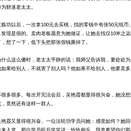
为财迷老太太。

炼功以后，一次拿100元去买桃，找的零钱中有张50元纸币
，发现是假的。卖肉老板愿意为她做证，让她去找仅10米之
，想了一下，低下头把那张假钱撕掉了。

为什么这么傻时，老太太平静的说：我师父告诉我，要处处为
他如果给别人，不就害了别人吗？他如果不给别人，他要卖多
事很多很多。每次开完法会后，吴艳霞都显得很兴奋，她没想
，竟然还有这样一群人。

吴艳霞又显得很兴奋。一位法轮功学员问她：感觉如何？她回
拉来入党。那位学员听后笑笑说：恰恰相反，我真希望你们那