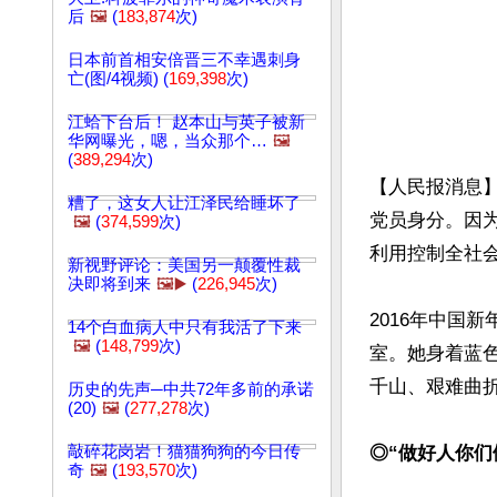
后
🖼️
(
183,874
次)
日本前首相安倍晋三不幸遇刺身
亡(图/4视频) (
169,398
次)
江蛤下台后！ 赵本山与英子被新
华网曝光，嗯，当众那个…
🖼️
(
389,294
次)
【人民报消息
糟了，这女人让江泽民给睡坏了
党员身分。因
🖼️
(
374,599
次)
利用控制全社会
新视野评论：美国另一颠覆性裁
决即将到来
🖼️▶️
(
226,945
次)
2016年中国
14个白血病人中只有我活了下来
🖼️
(
148,799
次)
室。她身着蓝
千山、艰难曲折
历史的先声─中共72年多前的承诺
(20)
🖼️
(
277,278
次)
敲碎花岗岩！猫猫狗狗的今日传
◎“做好人你们
奇
🖼️
(
193,570
次)