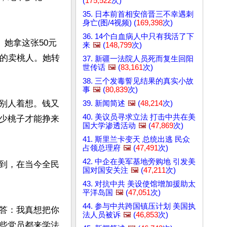
(
175,522
次)
35. 日本前首相安倍晋三不幸遇刺
身亡(图/4视频) (
169,398
次)
36. 14个白血病人中只有我活了下
。她拿这张50元
来
🖼️
(
148,799
次)
远的卖桃人。她转
37. 新疆一法院人员死而复生回阳
世传话
🖼️
(
83,161
次)
38. 三个发毒誓见结果的真实小故
事
🖼️
(
80,839
次)
别人着想。钱又
39. 新闻简述
🖼️
(
48,214
次)
40. 美议员寻求立法 打击中共在美
少桃子才能挣来
国大学渗透活动
🖼️
(
47,869
次)
41. 斯里兰卡变天 总统出逃 民众
占领总理府
🖼️
(
47,491
次)
42. 中企在美军基地旁购地 引发美
到，在当今全民
国对国安关注
🖼️
(
47,211
次)
43. 对抗中共 美设使馆增加援助太
平洋岛国
🖼️
(
47,051
次)
44. 参与中共跨国镇压计划 美国执
答：我真想把你
法人员被诉
🖼️
(
46,853
次)
些党员都来学法