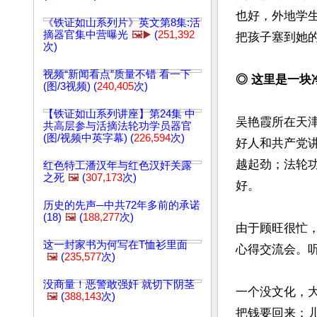
也好，外地学
《铁证如山系列片》英文第8集:活
摘器官集中营曝光
🖼️▶️
(
251,392
把孩子塞到她的
次)
视频“新闻看点”质量不错 看一下
◎ 这里是一块
(图/3视频) (
240,405
次)
【铁证如山系列讲座】第24集 中
吴艳霞所在天
共高层参与活摘法轮功学员器官
(图/视频中英字幕) (
226,594
次)
好人和共产党
越起劲；法轮
红色特工潘汉年与红色汉奸关露
之死
🖼️
(
307,173
次)
好。

历史的先声─中共72年多前的承诺
(18)
🖼️
(
188,277
次)
由于顾旺很忙
这一封家书为何写在T恤衫里面
心得交流会。听
🖼️
(
235,577
次)
没商量！恶警敢强奸 就切下阴茎
一个没文化，
🖼️
(
388,143
次)
把钱要回来；