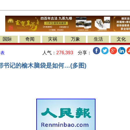
国际
奇闻
灾祸
万象
生活
文化
人气：
276,393
分享：
发表
部书记的榆木脑袋是如何…(多图)