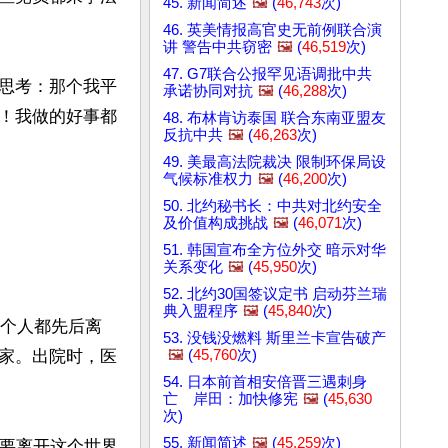
45. 新闻简述
🖼️
(
46,743
次)
46. 英美情报高官史无前例联合演
讲 警告中共窃密
🖼️
(
46,519
次)
47. G7联合公报罕见语调批中共
思考：那个我平
承诺协同对抗
🖼️
(
46,288
次)
！我做的好事都
48. 布林肯访泰国 联合东南亚盟友
反抗中共
🖼️
(
46,263
次)
49. 美最高法院裁决 限制环保局设
气候标准权力
🖼️
(
46,200
次)
50. 北约秘书长：中共对北约安全
及价值构成挑战
🖼️
(
46,071
次)
51. 韩国宣布全方位外交 暗示对华
关系变化
🖼️
(
45,950
次)
52. 北约30国签议定书 启动芬兰瑞
典入盟程序
🖼️
(
45,840
次)
三个人都先后离
53. 没钱没燃料 斯里兰卡宣告破产
🖼️
(
45,760
次)
家。出院时，医
54. 日本前首相安倍晋三遇刺身
亡 岸田：加快修宪
🖼️
(
45,630
次)
55. 新闻简述
🖼️
(
45,259
次)
就要离开这个世界