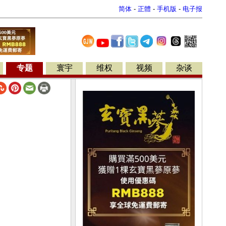
简体
-
正體
-
手机版
-
电子报
专题
寰宇
维权
视频
杂谈