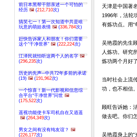
前日本黑帮干部亲述一个可怕的
天津是中国著
经历
🖼️
(
212,710
次)
1996年，法
搞笑七一！第一次知道中共是啥
有炼功点。用“
玩意的萌娃表情
🖼️
(
336,784
次)
赶快告诉家人和朋友！你们需要
吴艳霞的先生
这个"干净世界"
🖼️
(
222,224
次)
人炼功。研究
江泽民就怕听这两个人的名字
🖼️
炼功两个月好了
(
296,235
次)
历史的先声─中共72年多前的承诺
(19)
🖼️
(
191,962
次)
当时社会上流
功，也不相信。
一个惊喜！新一代影视和信息综
合平台“干净世界”问世
🖼️
(
175,522
次)
顾旺告诉她：
遥视功能使卡车司机自在又逍遥
做去吧。你们怎
🖼️
(
264,349
次)
男女之间有没有纯友谊？
🖼️
吴艳霞身上的
(
226,177
次)