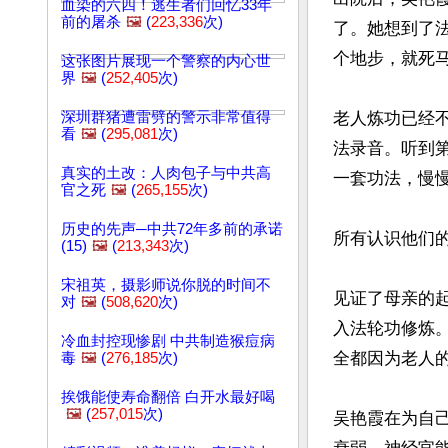
血染的六四！逃生者们回忆33年
前的屠杀
🖼️
(
223,336
次)
了。她想到了
个地步，就死马
这张图片展现一个警察的内心世
界
🖼️
(
252,405
次)
深圳群猪遭雷劈的警示非常值得
老人炼功已经
看
🖼️
(
295,081
次)
法录音。听到
真实的土改：人肉包子与中共高
一套功法，慢
官之死
🖼️
(
265,155
次)
历史的先声─中共72年多前的承诺
所有认识他们的
(15)
🖼️
(
213,343
次)
宋祖英，摄影师说你脱的时间不
见证了母亲的
对
🖼️
(
508,620
次)
入法轮功修炼
冷血封控现惨剧 中共制造猴痘病
全都因为老人的
毒
🖼️
(
276,185
次)
挨饿能使寿命翻倍 白开水最好喝
🖼️
(
257,015
次)
吴艳霞在为自