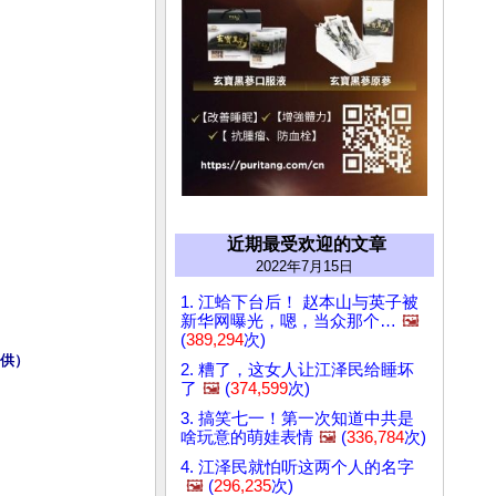
近期最受欢迎的文章
2022年7月15日
1. 江蛤下台后！ 赵本山与英子被
新华网曝光，嗯，当众那个…
🖼️
(
389,294
次)
提供）
2. 糟了，这女人让江泽民给睡坏
了
🖼️
(
374,599
次)
3. 搞笑七一！第一次知道中共是
啥玩意的萌娃表情
🖼️
(
336,784
次)
4. 江泽民就怕听这两个人的名字
🖼️
(
296,235
次)