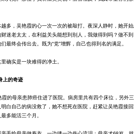
体越多，吴艳霞的心一次一次的被敲打。夜深人静时，她开始
的财迷老太太，在利益关头能想到别人，我做得到吗？做不到
们最终会传出去。既为“党”增辉，自己也得到名的满足。

里确实是一块难得的净土。

身上的奇迹
吴艳霞的母亲患肺癌住进了医院。病房里共有四个床位，另外
人明白自己的病没救了，她不想死在医院，赶紧让吴艳霞接回
最多能活三个月。

霞亲手给母亲做寿衣。一边缝一边伤心流泪：母亲才68岁，