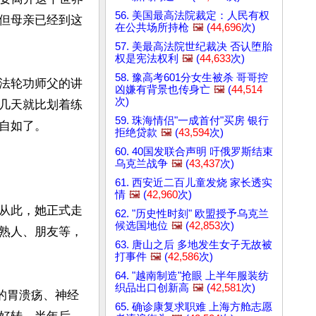
56. 美国最高法院裁定：人民有权
但母亲已经到这
在公共场所持枪
🖼️
(
44,696
次)
57. 美最高法院世纪裁决 否认堕胎
权是宪法权利
🖼️
(
44,633
次)
58. 豫高考601分女生被杀 哥哥控
法轮功师父的讲
凶嫌有背景也传身亡
🖼️
(
44,514
次)
几天就比划着练
59. 珠海情侣"一成首付"买房 银行
如了。

拒绝贷款
🖼️
(
43,594
次)
60. 40国发联合声明 吁俄罗斯结束
乌克兰战争
🖼️
(
43,437
次)
61. 西安近二百儿童发烧 家长透实
情
🖼️
(
42,960
次)
从此，她正式走
62. "历史性时刻" 欧盟授予乌克兰
候选国地位
🖼️
(
42,853
次)
熟人、朋友等，
63. 唐山之后 多地发生女子无故被
打事件
🖼️
(
42,586
次)
64. "越南制造"抢眼 上半年服装纺
织品出口创新高
🖼️
(
42,581
次)
的胃溃疡、神经
65. 确诊康复求职难 上海方舱志愿