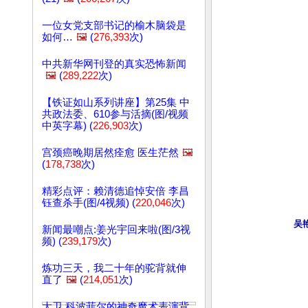
一位女党支部书记的榆木脑袋是
如何…
🖼️
(
276,393
次)
中共新华网刊登的真实恐怖新闻
🖼️
(
289,222
次)
【铁证如山系列讲座】第25集 中
共政法委、610参与活摘(图/视频
中英字幕) (
226,903
次)
宫颈癌晚期居然痊愈 医生茫然
🖼️
(
178,738
次)
精彩点评：赖清德追悼安倍 李昌
钰查杀手(图/4视频) (
220,046
次)
吴
新闻最嘲点:姜光宇回来啦(图/3视
频) (
239,179
次)
炼功三天，我二十年的驼背就伸
直了
🖼️
(
214,051
次)
大卫.科波菲尔的神奇魔术表演背