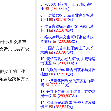
5. 709大抓捕7周年 王全璋仍遭打
压
🖼️
(
295,385
次)
6. 厂房被强拆 北京企业家维权遭
判刑
🖼️
(
291,767
次)
7. 仗义襄助徐州铁链女 乌衣已遭
判刑
🖼️
(
291,678
次)
8. 维权律师余文生 呼吁彻查傅政
华罪行
🖼️
(
290,385
次)
为什么那么看重
9. 打国产疫苗患糖尿病 上千家长
命运……共产党
求助
🖼️
(
290,307
次)
10. 安倍遇刺小粉红狂欢 大翻译运
动现丑
🖼️
(
290,090
次)
11. 失联逾半年 唐吉田获准与外界
霞做义工的工作
接触
🖼️
(
289,926
次)
她曾经跨越万水
12. 中共新华网刊登的真实恐怖新
闻
🖼️
(
289,222
次)
13. 开课吧欠薪 员工聚集北京劳动
局维权
🖼️
(
283,807
次)
14. 福建阳光城爆雷 投资人维权被
镇压
🖼️
(
282,524
次)