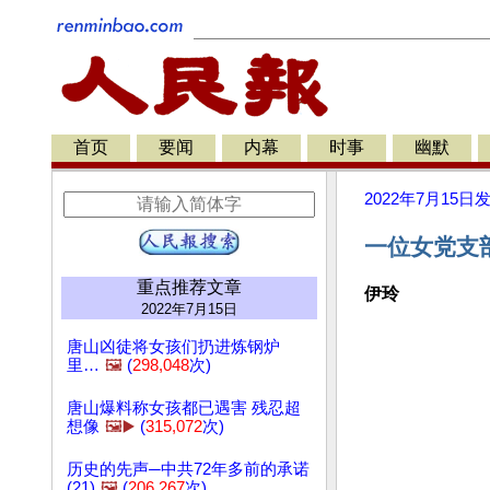
首页
要闻
内幕
时事
幽默
2022年7月15日
一位女党支
重点推荐文章
伊玲
2022年7月15日
唐山凶徒将女孩们扔进炼钢炉
里…
🖼️
(
298,048
次)
唐山爆料称女孩都已遇害 残忍超
想像
🖼️▶️
(
315,072
次)
历史的先声─中共72年多前的承诺
(21)
🖼️
(
206,267
次)